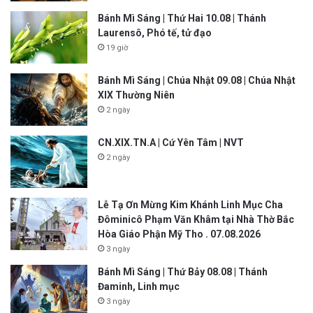
Bánh Mì Sáng | Thứ Hai 10.08 | Thánh
Laurensô, Phó tế, tử đạo
19 giờ
Bánh Mì Sáng | Chúa Nhật 09.08 | Chúa Nhật
XIX Thường Niên
2 ngày
CN.XIX.TN.A | Cứ Yên Tâm | NVT
2 ngày
Lễ Tạ Ơn Mừng Kim Khánh Linh Mục Cha
Đôminicô Phạm Văn Khâm tại Nhà Thờ Bắc
Hòa Giáo Phận Mỹ Tho . 07.08.2026
3 ngày
Bánh Mì Sáng | Thứ Bảy 08.08 | Thánh
Đaminh, Linh mục
3 ngày