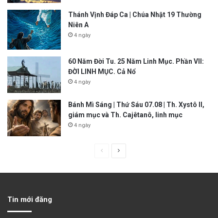
Thánh Vịnh Đáp Ca | Chúa Nhật 19 Thường
Niên A
4 ngày
60 Năm Đời Tu. 25 Năm Linh Mục. Phần VII:
ĐỜI LINH MỤC. Cả Nổ
4 ngày
Bánh Mì Sáng | Thứ Sáu 07.08 | Th. Xystô II,
giám mục và Th. Cajêtanô, linh mục
4 ngày
P
N
r
e
e
x
v
t
Tin mới đăng
i
p