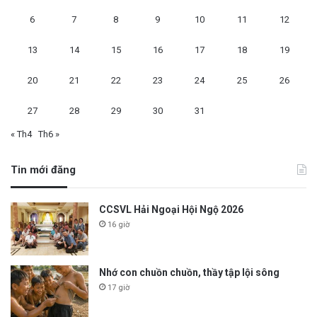
6
7
8
9
10
11
12
13
14
15
16
17
18
19
20
21
22
23
24
25
26
27
28
29
30
31
« Th4
Th6 »
Tin mới đăng
CCSVL Hải Ngoại Hội Ngộ 2026
16 giờ
Nhớ con chuồn chuồn, thầy tập lội sông
17 giờ