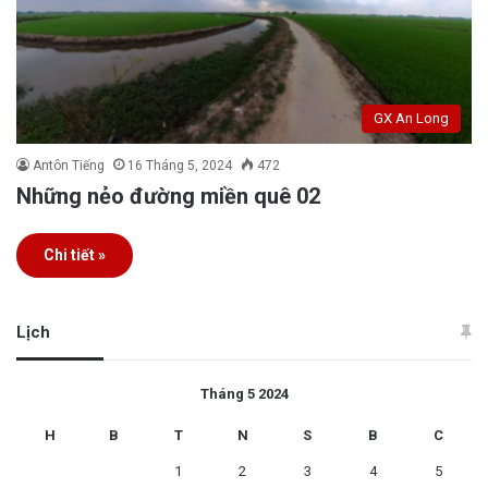
GX An Long
Antôn Tiếng
16 Tháng 5, 2024
472
Những nẻo đường miền quê 02
Chi tiết »
Lịch
Tháng 5 2024
H
B
T
N
S
B
C
1
2
3
4
5