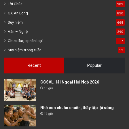
Lời Chúa
989
GX An Long
830
Suy niệm
668
Văn – Nghệ
290
Chưa được phân loại
117
Suy niệm trong tuần
12
Recent
Popular
CCSVL Hải Ngoại Hội Ngộ 2026
16 giờ
Nhớ con chuồn chuồn, thầy tập lội sông
17 giờ