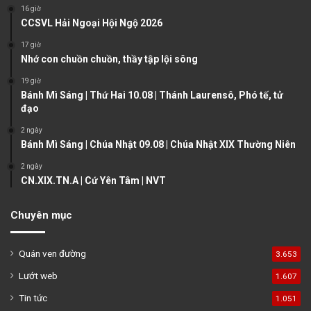
o
a
16 giờ
u
g
CCSVL Hải Ngoại Hội Ngộ 2026
s
e
17 giờ
Nhớ con chuồn chuồn, thầy tập lội sông
p
a
19 giờ
Bánh Mì Sáng | Thứ Hai 10.08 | Thánh Laurensô, Phó tế, tử
g
đạo
e
2 ngày
Bánh Mì Sáng | Chúa Nhật 09.08 | Chúa Nhật XIX Thường Niên
2 ngày
CN.XIX.TN.A | Cứ Yên Tâm | NVT
Chuyên mục
Quán ven đường
3.653
Lướt web
1.607
Tin tức
1.051