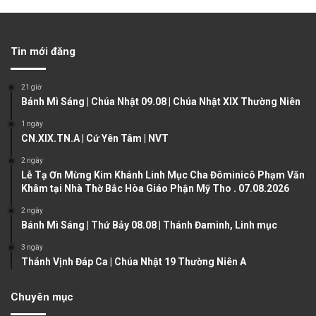
r
e
e
x
v
t
Tin mới đăng
i
p
o
a
21 giờ
u
g
Bánh Mì Sáng | Chúa Nhật 09.08 | Chúa Nhật XIX Thường Niên
s
e
1 ngày
CN.XIX.TN.A | Cứ Yên Tâm | NVT
p
a
2 ngày
Lễ Tạ Ơn Mừng Kim Khánh Linh Mục Cha Đôminicô Phạm Văn
g
Khâm tại Nhà Thờ Bắc Hòa Giáo Phận Mỹ Tho . 07.08.2026
e
2 ngày
Bánh Mì Sáng | Thứ Bảy 08.08 | Thánh Đaminh, Linh mục
3 ngày
Thánh Vịnh Đáp Ca | Chúa Nhật 19 Thường Niên A
Chuyên mục