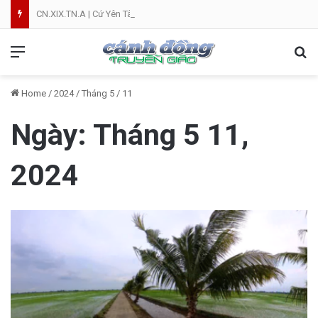
CN.XIX.TN.A | Cứ Yên Tâm | NVT
Menu
Se
Home
/
2024
/
Tháng 5
/
11
Ngày:
Tháng 5 11,
2024