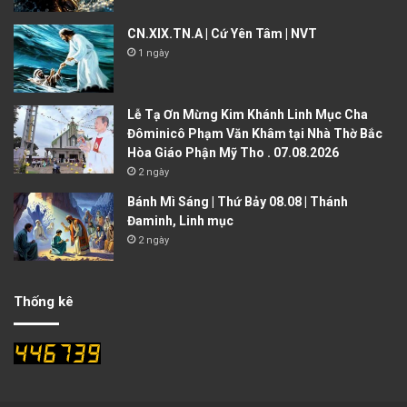
CN.XIX.TN.A | Cứ Yên Tâm | NVT
1 ngày
Lễ Tạ Ơn Mừng Kim Khánh Linh Mục Cha
Đôminicô Phạm Văn Khâm tại Nhà Thờ Bắc
Hòa Giáo Phận Mỹ Tho . 07.08.2026
2 ngày
Bánh Mì Sáng | Thứ Bảy 08.08 | Thánh
Đaminh, Linh mục
2 ngày
Thống kê