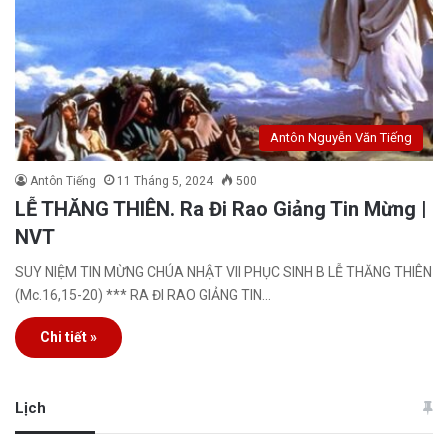
Antôn Nguyễn Văn Tiếng
Antôn Tiếng
11 Tháng 5, 2024
500
LỄ THĂNG THIÊN. Ra Đi Rao Giảng Tin Mừng |
NVT
SUY NIỆM TIN MỪNG CHÚA NHẬT VII PHỤC SINH B LỄ THĂNG THIÊN
(Mc.16,15-20) *** RA ĐI RAO GIẢNG TIN…
Chi tiết »
Lịch