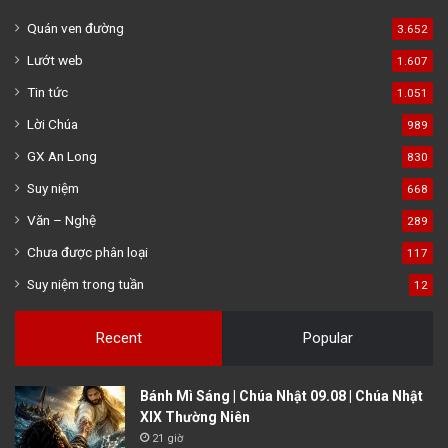
Quán ven đường
3.652
Lướt web
1.607
Tin tức
1.051
Lời Chúa
989
GX An Long
830
Suy niệm
668
Văn – Nghệ
289
Chưa được phân loại
117
Suy niệm trong tuần
12
Recent
Popular
Bánh Mì Sáng | Chúa Nhật 09.08 | Chúa Nhật
XIX Thường Niên
21 giờ