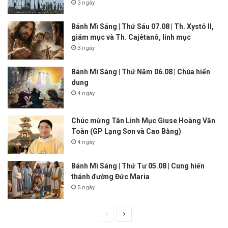
3 ngày
Bánh Mì Sáng | Thứ Sáu 07.08 | Th. Xystô II,
giám mục và Th. Cajêtanô, linh mục
3 ngày
Bánh Mì Sáng | Thứ Năm 06.08 | Chúa hiển
dung
4 ngày
Chúc mừng Tân Linh Mục Giuse Hoàng Văn
Toàn (GP Lạng Sơn và Cao Bằng)
4 ngày
Bánh Mì Sáng | Thứ Tư 05.08 | Cung hiến
thánh đường Đức Maria
5 ngày
P
N