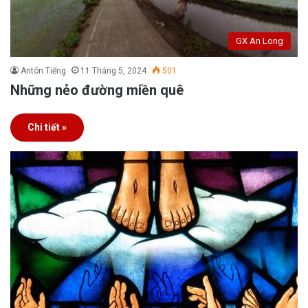
GX An Long
Antôn Tiếng
11 Tháng 5, 2024
501
Những nẻo đường miền quê
Chi tiết »