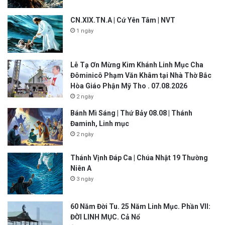
CN.XIX.TN.A | Cứ Yên Tâm | NVT
1 ngày
Lễ Tạ Ơn Mừng Kim Khánh Linh Mục Cha
Đôminicô Phạm Văn Khâm tại Nhà Thờ Bắc
Hòa Giáo Phận Mỹ Tho . 07.08.2026
2 ngày
Bánh Mì Sáng | Thứ Bảy 08.08 | Thánh
Đaminh, Linh mục
2 ngày
Thánh Vịnh Đáp Ca | Chúa Nhật 19 Thường
Niên A
3 ngày
60 Năm Đời Tu. 25 Năm Linh Mục. Phần VII:
ĐỜI LINH MỤC. Cả Nổ