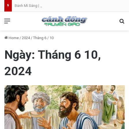
Bánh Mì Sáng | Thứ Sáu 07.08 | Th. Xystô II, giám mục và Th. Cajêtanô, linh mục
Menu
Se
Home
/
2024
/
Tháng 6
/
10
Ngày:
Tháng 6 10,
2024