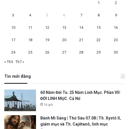
1
2
3
4
5
6
7
8
9
10
11
12
13
14
15
16
17
18
19
20
21
22
23
24
25
26
27
28
29
30
« Th5
Th7 »
Tin mới đăng
60 Năm Đời Tu. 25 Năm Linh Mục. Phần VII:
ĐỜI LINH MỤC. Cả Nổ
16 giờ
Bánh Mì Sáng | Thứ Sáu 07.08 | Th. Xystô II,
giám mục và Th. Cajêtanô, linh mục