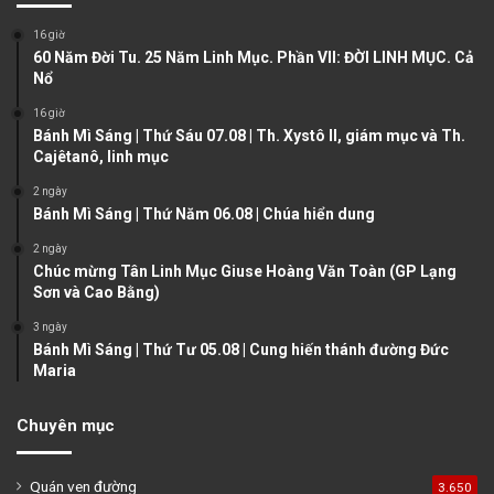
o
a
16 giờ
u
g
60 Năm Đời Tu. 25 Năm Linh Mục. Phần VII: ĐỜI LINH MỤC. Cả
Nổ
s
e
16 giờ
p
Bánh Mì Sáng | Thứ Sáu 07.08 | Th. Xystô II, giám mục và Th.
a
Cajêtanô, linh mục
g
2 ngày
e
Bánh Mì Sáng | Thứ Năm 06.08 | Chúa hiển dung
2 ngày
Chúc mừng Tân Linh Mục Giuse Hoàng Văn Toàn (GP Lạng
Sơn và Cao Bằng)
3 ngày
Bánh Mì Sáng | Thứ Tư 05.08 | Cung hiến thánh đường Đức
Maria
Chuyên mục
Quán ven đường
3.650