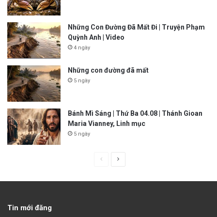
Những Con Đường Đã Mất Đi | Truyện Phạm
Quỳnh Anh | Video
4 ngày
Những con đường đã mất
5 ngày
Bánh Mì Sáng | Thứ Ba 04.08 | Thánh Gioan
Maria Vianney, Linh mục
5 ngày
P
N
r
e
e
x
v
t
Tin mới đăng
i
p