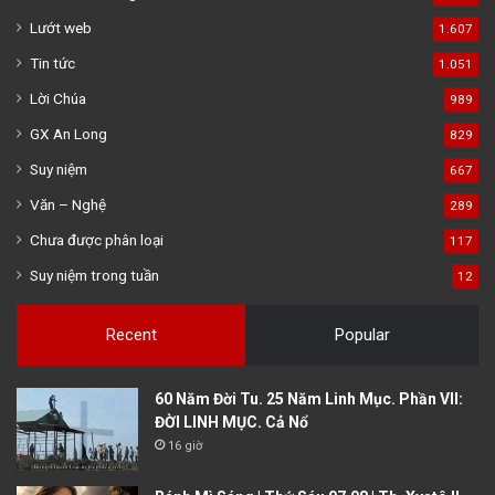
Lướt web
1.607
Tin tức
1.051
Lời Chúa
989
GX An Long
829
Suy niệm
667
Văn – Nghệ
289
Chưa được phân loại
117
Suy niệm trong tuần
12
Recent
Popular
60 Năm Đời Tu. 25 Năm Linh Mục. Phần VII:
ĐỜI LINH MỤC. Cả Nổ
16 giờ