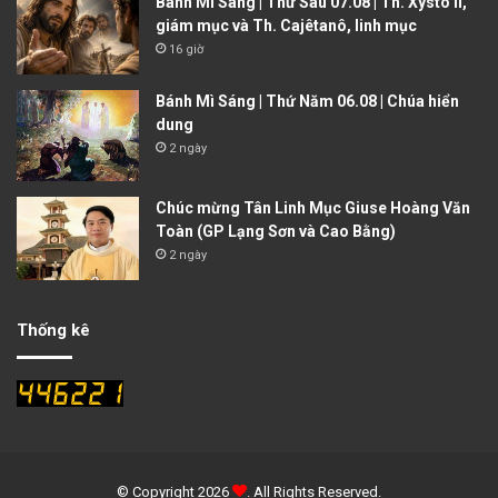
Bánh Mì Sáng | Thứ Sáu 07.08 | Th. Xystô II,
giám mục và Th. Cajêtanô, linh mục
16 giờ
Bánh Mì Sáng | Thứ Năm 06.08 | Chúa hiển
dung
2 ngày
Chúc mừng Tân Linh Mục Giuse Hoàng Văn
Toàn (GP Lạng Sơn và Cao Bằng)
2 ngày
Thống kê
© Copyright 2026
. All Rights Reserved.