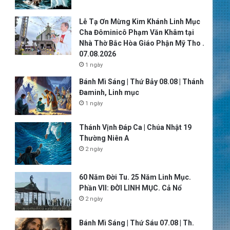
Lễ Tạ Ơn Mừng Kim Khánh Linh Mục
Cha Đôminicô Phạm Văn Khâm tại
Nhà Thờ Bắc Hòa Giáo Phận Mỹ Tho .
07.08.2026
1 ngày
Bánh Mì Sáng | Thứ Bảy 08.08 | Thánh
Đaminh, Linh mục
1 ngày
Thánh Vịnh Đáp Ca | Chúa Nhật 19
Thường Niên A
2 ngày
60 Năm Đời Tu. 25 Năm Linh Mục.
Phần VII: ĐỜI LINH MỤC. Cả Nổ
2 ngày
Bánh Mì Sáng | Thứ Sáu 07.08 | Th.