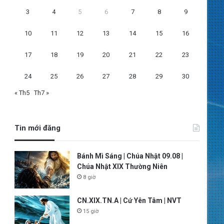
3
4
5
6
7
8
9
10
11
12
13
14
15
16
17
18
19
20
21
22
23
24
25
26
27
28
29
30
« Th5
Th7 »
Tin mới đăng
Bánh Mì Sáng | Chúa Nhật 09.08 |
Chúa Nhật XIX Thường Niên
8 giờ
CN.XIX.TN.A | Cứ Yên Tâm | NVT
15 giờ