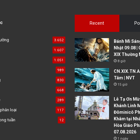
c
Recent
Po
đường
3.652
Bánh Mì Sáng
Nhật 09.08 |
1.607
XIX Thường 
1.051
8 giờ
989
CN.XIX.TN.A 
Tâm | NVT
g
830
15 giờ
668
Lễ Tạ Ơn Mừ
ệ
289
Khánh Linh 
phân loại
117
Đôminicô P
Khâm tại Nh
ong tuần
12
Hòa Giáo Ph
07.08.2026
1 ngày