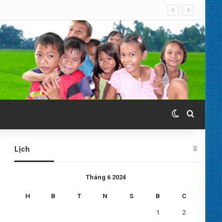
Switch skin
Search 
Lịch
Tháng 6 2024
H
B
T
N
S
B
C
1
2