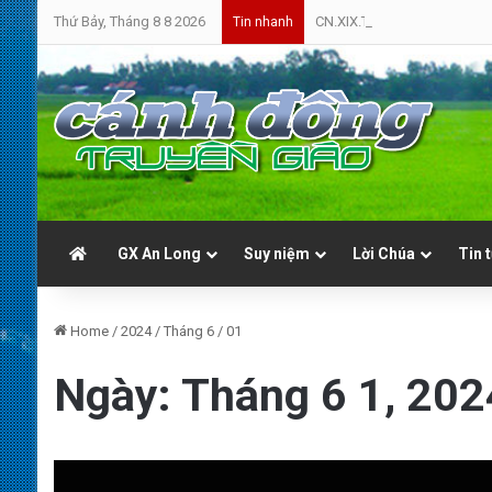
Thứ Bảy, Tháng 8 8 2026
CN.XIX.TN.A | Cứ Yên Tâm | 
Tin nhanh
GX An Long
Suy niệm
Lời Chúa
Tin 
Home
/
2024
/
Tháng 6
/
01
Ngày:
Tháng 6 1, 202