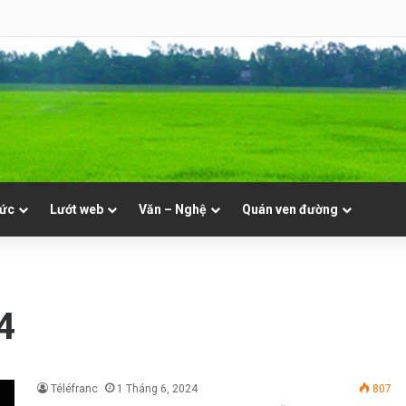
NVT
tức
Lướt web
Văn – Nghệ
Quán ven đường
4
Téléfranc
1 Tháng 6, 2024
807