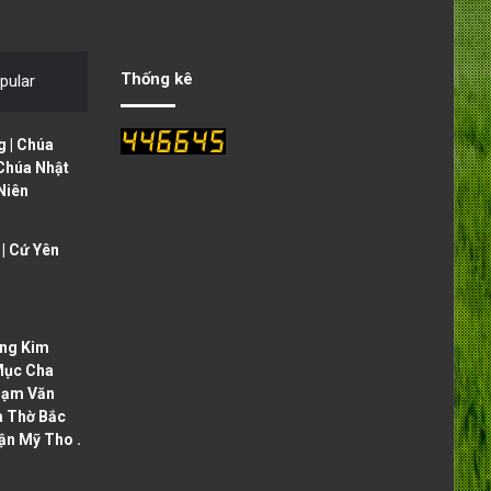
v
t
i
p
o
a
Thống kê
pular
u
g
s
e
 | Chúa
p
 Chúa Nhật
Niên
a
g
| Cứ Yên
e
ng Kim
Mục Cha
hạm Văn
à Thờ Bắc
ận Mỹ Tho .