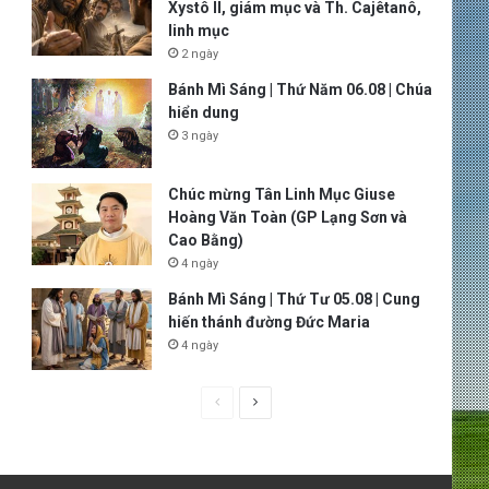
Xystô II, giám mục và Th. Cajêtanô,
linh mục
2 ngày
Bánh Mì Sáng | Thứ Năm 06.08 | Chúa
hiển dung
3 ngày
Chúc mừng Tân Linh Mục Giuse
Hoàng Văn Toàn (GP Lạng Sơn và
Cao Bằng)
4 ngày
Bánh Mì Sáng | Thứ Tư 05.08 | Cung
hiến thánh đường Đức Maria
4 ngày
P
N
r
e
e
x