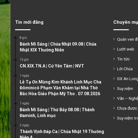
Tin mới đăng
Chuyên mụ
8 giờ
Quán ven 
Bánh Mì Sáng | Chúa Nhật 09.08 | Chúa
Lướt web
Nhật XIX Thường Niên
Tin tức
15 giờ
CN.XIX.TN.A | Cứ Yên Tâm | NVT
Lời Chúa
1 ngày
GX An Lon
Lễ Tạ Ơn Mừng Kim Khánh Linh Mục Cha
Đôminicô Phạm Văn Khâm tại Nhà Thờ
Suy niệm
Bắc Hòa Giáo Phận Mỹ Tho . 07.08.2026
Văn – Ngh
1 ngày
Chưa được 
Bánh Mì Sáng | Thứ Bảy 08.08 | Thánh
Đaminh, Linh mục
Suy niệm tr
2 ngày
Thánh Vịnh Đáp Ca | Chúa Nhật 19 Thường
Niên A