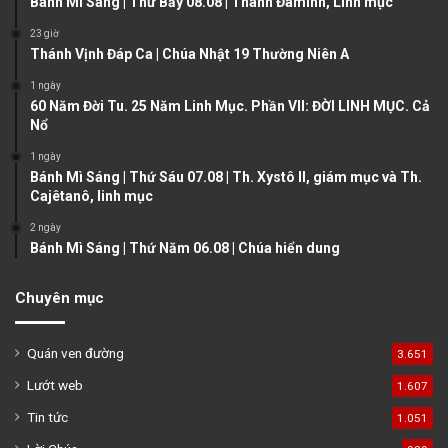
Bánh Mì Sáng | Thứ Bảy 08.08 | Thánh Đaminh, Linh mục
s
e
23 giờ
Thánh Vịnh Đáp Ca | Chúa Nhật 19 Thường Niên A
p
a
1 ngày
60 Năm Đời Tu. 25 Năm Linh Mục. Phần VII: ĐỜI LINH MỤC. Cả
g
Nổ
e
1 ngày
Bánh Mì Sáng | Thứ Sáu 07.08 | Th. Xystô II, giám mục và Th.
Cajêtanô, linh mục
2 ngày
Bánh Mì Sáng | Thứ Năm 06.08 | Chúa hiển dung
Chuyên mục
Quán ven đường
3.651
Lướt web
1.607
Tin tức
1.051