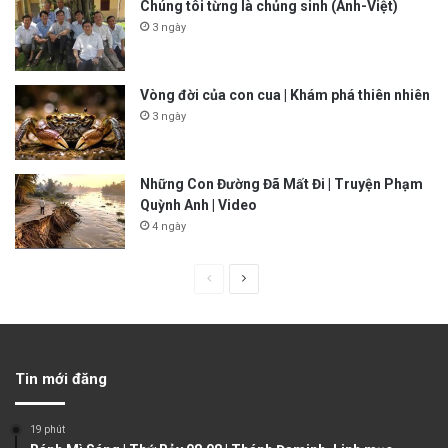
Chúng tôi từng là chủng sinh (Anh-Việt)
3 ngày
Vòng đời của con cua | Khám phá thiên nhiên
3 ngày
Những Con Đường Đã Mất Đi | Truyện Phạm
Quỳnh Anh | Video
4 ngày
P
N
r
e
e
x
v
t
Tin mới đăng
i
p
o
a
19 phút
u
g