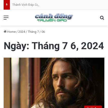
Thánh Vịnh Đáp Ca | Chúa Nhật 19 Thường Niên A
Menu
Se
Home
/
2024
/
Tháng 7
/
06
Ngày:
Tháng 7 6, 2024