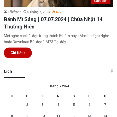
Café đen
Téléfranc
6 Tháng 7, 2024
672
Bánh Mì Sáng | 07.07.2024 | Chúa Nhật 14
Thường Niên
Mời nghe các bài đọc trong thánh lễ hôm nay: (Martha đọc) Nghe
hoặc Download Bài đọc 1 MP3 Tại đây…
Chi tiết »
Lịch
Tháng 7 2024
H
B
T
N
S
B
C
1
2
3
4
5
6
7
8
9
10
11
12
13
14