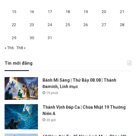
15
16
17
18
19
20
21
22
23
24
25
26
27
28
29
30
31
« Th6
Th8 »
Tin mới đăng
Bánh Mì Sáng | Thứ Bảy 08.08 | Thánh
Đaminh, Linh mục
19 phút
Thánh Vịnh Đáp Ca | Chúa Nhật 19 Thường
Niên A
23 giờ