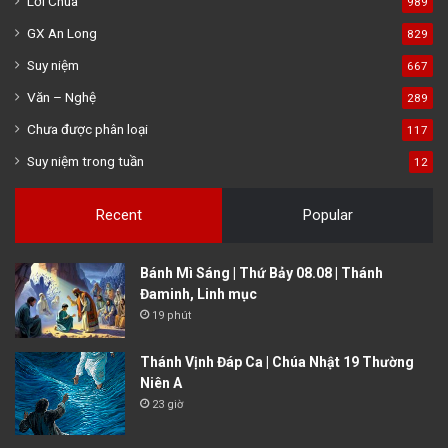
Lời Chúa
989
GX An Long
829
Suy niệm
667
Văn – Nghệ
289
Chưa được phân loại
117
Suy niệm trong tuần
12
Recent
Popular
Bánh Mì Sáng | Thứ Bảy 08.08 | Thánh
Đaminh, Linh mục
19 phút
Thánh Vịnh Đáp Ca | Chúa Nhật 19 Thường
Niên A
23 giờ