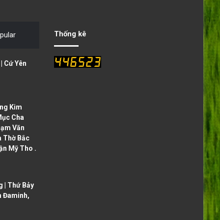
Thống kê
pular
| Cứ Yên
ng Kim
Mục Cha
hạm Văn
à Thờ Bắc
ận Mỹ Tho .
 | Thứ Bảy
h Đaminh,