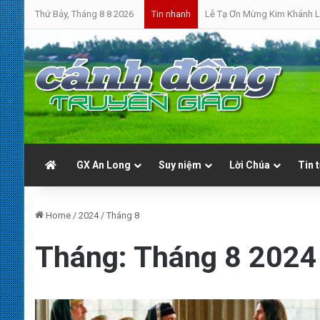
Thứ Bảy, Tháng 8 8 2026
Lễ Tạ Ơn Mừng Kim Khánh L
Tin nhanh
GX An Long
Suy niệm
Lời Chúa
Tin 
Home
/
2024
/
Tháng 8
Tháng:
Tháng 8 2024