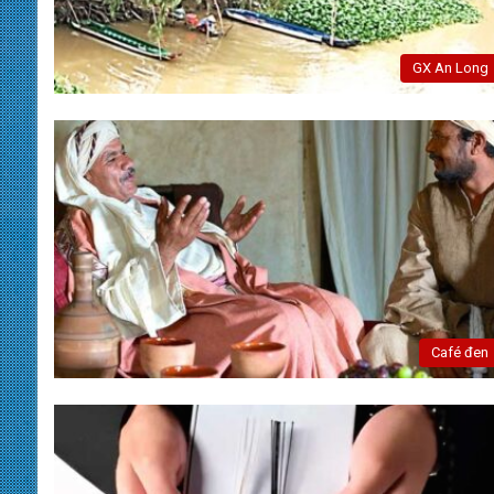
GX An Long
Café đen