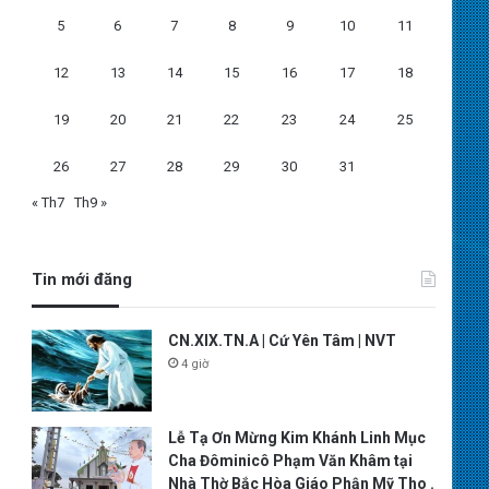
5
6
7
8
9
10
11
12
13
14
15
16
17
18
19
20
21
22
23
24
25
26
27
28
29
30
31
« Th7
Th9 »
Tin mới đăng
CN.XIX.TN.A | Cứ Yên Tâm | NVT
4 giờ
Lễ Tạ Ơn Mừng Kim Khánh Linh Mục
Cha Đôminicô Phạm Văn Khâm tại
Nhà Thờ Bắc Hòa Giáo Phận Mỹ Tho .