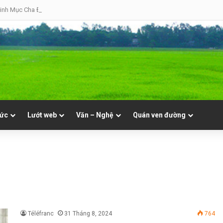
inh Mục Cha Đôminicô Phạm Văn Khâm tại Nhà Thờ Bắc Hòa Giáo Phận Mỹ Tho 
tức
Lướt web
Văn – Nghệ
Quán ven đường
Téléfranc
31 Tháng 8, 2024
764