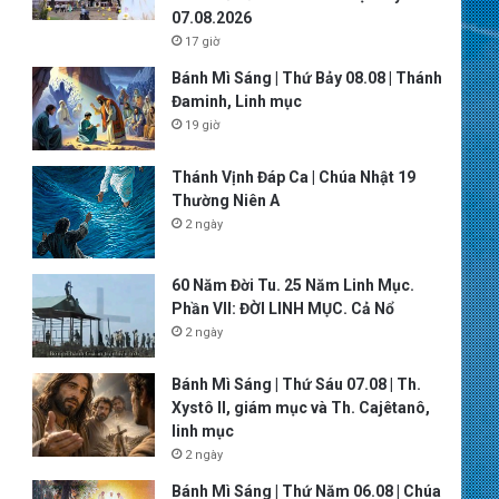
07.08.2026
17 giờ
Bánh Mì Sáng | Thứ Bảy 08.08 | Thánh
Đaminh, Linh mục
19 giờ
Thánh Vịnh Đáp Ca | Chúa Nhật 19
Thường Niên A
2 ngày
60 Năm Đời Tu. 25 Năm Linh Mục.
Phần VII: ĐỜI LINH MỤC. Cả Nổ
2 ngày
Bánh Mì Sáng | Thứ Sáu 07.08 | Th.
Xystô II, giám mục và Th. Cajêtanô,
linh mục
2 ngày
Bánh Mì Sáng | Thứ Năm 06.08 | Chúa