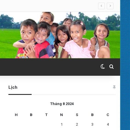
. 07.08.2026
Switch skin
Search 
Lịch
Tháng 8 2024
H
B
T
N
S
B
C
1
2
3
4