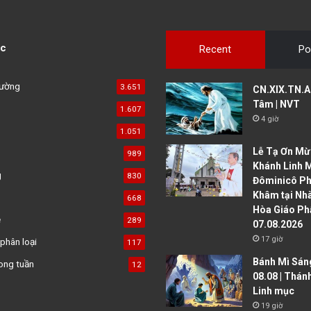
c
Recent
Po
đường
3.651
CN.XIX.TN.A 
Tâm | NVT
1.607
4 giờ
1.051
Lễ Tạ Ơn Mừ
989
Khánh Linh 
g
830
Đôminicô P
Khâm tại Nh
668
Hòa Giáo Ph
ệ
289
07.08.2026
17 giờ
phân loại
117
Bánh Mì Sáng
ong tuần
12
08.08 | Thán
Linh mục
19 giờ