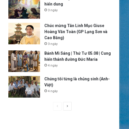
hiển dung
3 ngày
Chúc mừng Tân Linh Mục Giuse
Hoàng Văn Toàn (GP Lạng Sơn và
Cao Bằng)
3 ngày
Bánh Mì Sáng | Thứ Tư 05.08 | Cung
hiến thánh đường Đức Maria
4 ngày
Chúng tôi từng là chủng sinh (Anh-
Việt)
4 ngày
P
N
r
e
e
x