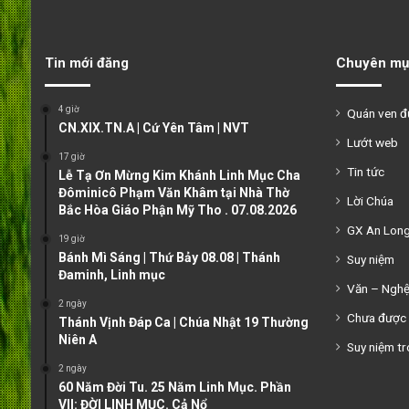
Tin mới đăng
Chuyên mụ
4 giờ
Quán ven 
CN.XIX.TN.A | Cứ Yên Tâm | NVT
Lướt web
17 giờ
Tin tức
Lễ Tạ Ơn Mừng Kim Khánh Linh Mục Cha
Đôminicô Phạm Văn Khâm tại Nhà Thờ
Lời Chúa
Bắc Hòa Giáo Phận Mỹ Tho . 07.08.2026
GX An Lon
19 giờ
Bánh Mì Sáng | Thứ Bảy 08.08 | Thánh
Suy niệm
Đaminh, Linh mục
Văn – Ngh
2 ngày
Chưa được 
Thánh Vịnh Đáp Ca | Chúa Nhật 19 Thường
Niên A
Suy niệm tr
2 ngày
60 Năm Đời Tu. 25 Năm Linh Mục. Phần
VII: ĐỜI LINH MỤC. Cả Nổ