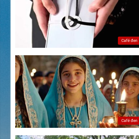
Café đen
Café đen