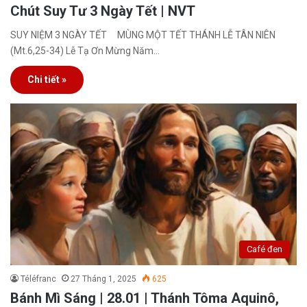
Chút Suy Tư 3 Ngày Tết | NVT
SUY NIỆM 3 NGÀY TẾT MÙNG MỘT TẾT THÁNH LỄ TÂN NIÊN
(Mt.6,25-34) Lễ Tạ Ơn Mừng Năm…
Chi tiết »
Café đen
Téléfranc
27 Tháng 1, 2025
625
Bánh Mì Sáng | 28.01 | Thánh Tôma Aquinô,