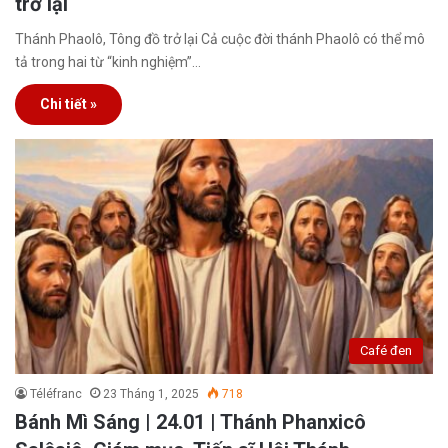
trở lại
Thánh Phaolô, Tông đồ trở lại Cả cuộc đời thánh Phaolô có thể mô
tả trong hai từ “kinh nghiệm”…
Chi tiết »
Café đen
Téléfranc
23 Tháng 1, 2025
718
Bánh Mì Sáng | 24.01 | Thánh Phanxicô