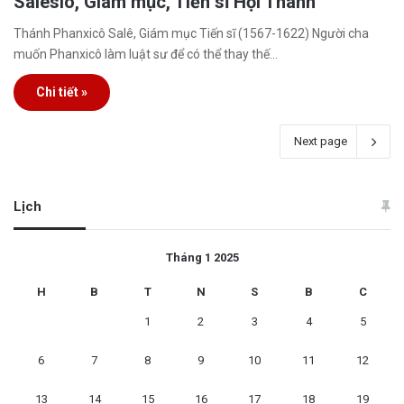
Salêsiô, Giám mục, Tiến sĩ Hội Thánh
Thánh Phanxicô Salê, Giám mục Tiến sĩ (1567-1622) Người cha
muốn Phanxicô làm luật sư để có thể thay thế…
Chi tiết »
Next page
Lịch
Tháng 1 2025
H
B
T
N
S
B
C
1
2
3
4
5
6
7
8
9
10
11
12
13
14
15
16
17
18
19