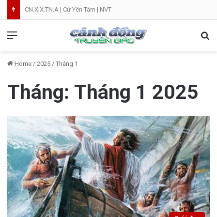
CN.XIX.TN.A | Cứ Yên Tâm | NVT
Menu
Se
Home
/
2025
/
Tháng 1
Tháng:
Tháng 1 2025