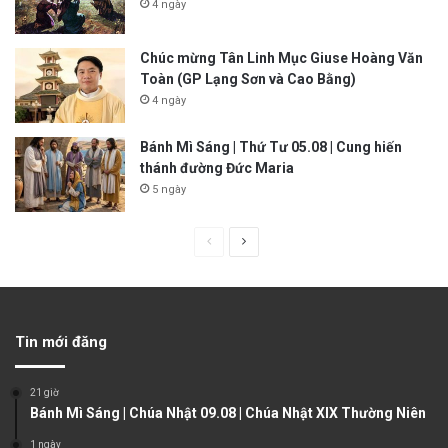
4 ngày
Chúc mừng Tân Linh Mục Giuse Hoàng Văn
Toàn (GP Lạng Sơn và Cao Bằng)
4 ngày
Bánh Mì Sáng | Thứ Tư 05.08 | Cung hiến
thánh đường Đức Maria
5 ngày
P
N
r
e
e
x
v
t
Tin mới đăng
i
p
o
a
21 giờ
u
g
Bánh Mì Sáng | Chúa Nhật 09.08 | Chúa Nhật XIX Thường Niên
s
e
1 ngày