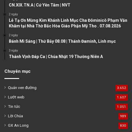
CN.XIX.TN.A | Cứ Yên Tâm | NVT
p
a
2 ngày
Lễ Tạ Ơn Mừng Kim Khánh Linh Mục Cha Đôminicô Phạm Văn
g
Khâm tại Nhà Thờ Bắc Hòa Giáo Phận Mỹ Tho . 07.08.2026
e
2 ngày
Bánh Mì Sáng | Thứ Bảy 08.08 | Thánh Đaminh, Linh mục
3 ngày
Thánh Vịnh Đáp Ca | Chúa Nhật 19 Thường Niên A
Chuyên mục
Quán ven đường
3.652
Lướt web
1.607
Tin tức
1.051
Lời Chúa
989
GX An Long
830