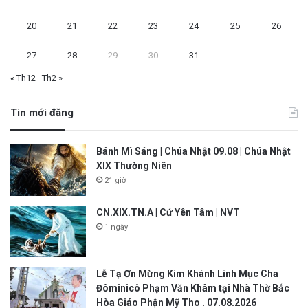
20
21
22
23
24
25
26
27
28
29
30
31
« Th12
Th2 »
Tin mới đăng
Bánh Mì Sáng | Chúa Nhật 09.08 | Chúa Nhật
XIX Thường Niên
21 giờ
CN.XIX.TN.A | Cứ Yên Tâm | NVT
1 ngày
Lễ Tạ Ơn Mừng Kim Khánh Linh Mục Cha
Đôminicô Phạm Văn Khâm tại Nhà Thờ Bắc
Hòa Giáo Phận Mỹ Tho . 07.08.2026