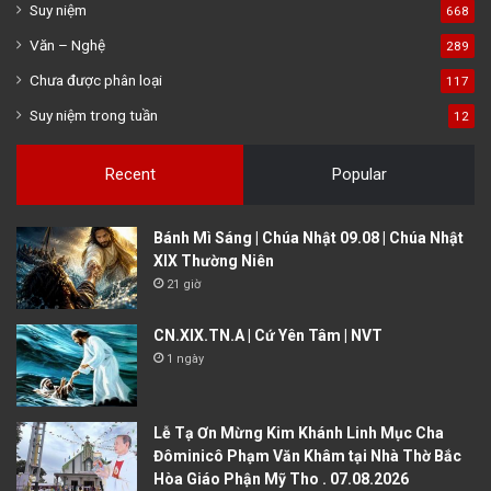
Suy niệm
668
Văn – Nghệ
289
Chưa được phân loại
117
Suy niệm trong tuần
12
Recent
Popular
Bánh Mì Sáng | Chúa Nhật 09.08 | Chúa Nhật
XIX Thường Niên
21 giờ
CN.XIX.TN.A | Cứ Yên Tâm | NVT
1 ngày
Lễ Tạ Ơn Mừng Kim Khánh Linh Mục Cha
Đôminicô Phạm Văn Khâm tại Nhà Thờ Bắc
Hòa Giáo Phận Mỹ Tho . 07.08.2026