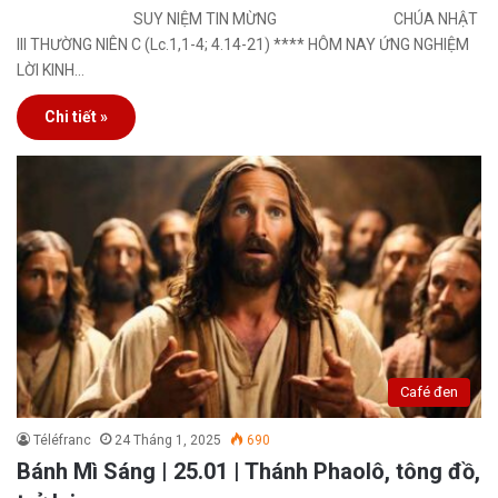
SUY NIỆM TIN MỪNG CHÚA NHẬT
III THƯỜNG NIÊN C (Lc.1,1-4; 4.14-21) **** HÔM NAY ỨNG NGHIỆM
LỜI KINH…
Chi tiết »
Café đen
Téléfranc
24 Tháng 1, 2025
690
Bánh Mì Sáng | 25.01 | Thánh Phaolô, tông đồ,