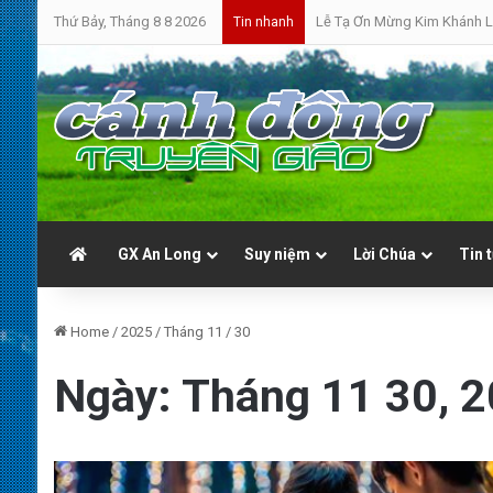
Thứ Bảy, Tháng 8 8 2026
Lễ Tạ Ơn Mừng Kim Khánh L
Tin nhanh
GX An Long
Suy niệm
Lời Chúa
Tin 
Home
/
2025
/
Tháng 11
/
30
Ngày:
Tháng 11 30, 