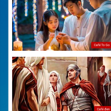
Café To Go
Café đen