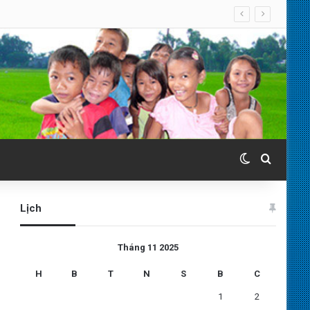
. 07.08.2026
Switch skin
Search 
Lịch
Tháng 11 2025
H
B
T
N
S
B
C
1
2