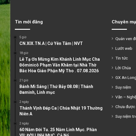
Tin mới đăng
Chuyên mụ
5 giờ
Quán ven 
CN.XIX.TN.A | Cứ Yên Tâm | NVT
Lướt web
18 giờ
Tin tức
Lễ Tạ Ơn Mừng Kim Khánh Linh Mục Cha
Đôminicô Phạm Văn Khâm tại Nhà Thờ
Lời Chúa
Bắc Hòa Giáo Phận Mỹ Tho . 07.08.2026
GX An Lon
21 giờ
Bánh Mì Sáng | Thứ Bảy 08.08 | Thánh
Suy niệm
Đaminh, Linh mục
Văn – Ngh
2 ngày
Chưa được 
Thánh Vịnh Đáp Ca | Chúa Nhật 19 Thường
Niên A
Suy niệm tr
2 ngày
60 Năm Đời Tu. 25 Năm Linh Mục. Phần
VII: ĐỜI LINH MỤC. Cả Nổ