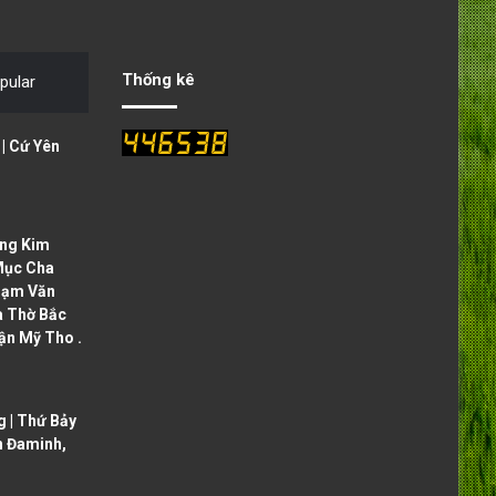
v
t
i
p
o
a
Thống kê
pular
u
g
s
e
| Cứ Yên
p
a
g
ng Kim
e
Mục Cha
hạm Văn
à Thờ Bắc
ận Mỹ Tho .
 | Thứ Bảy
h Đaminh,