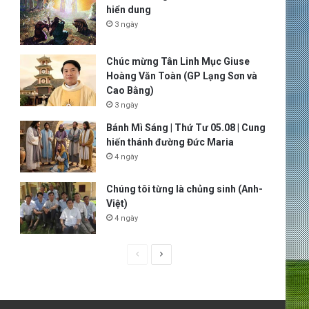
hiển dung
3 ngày
Chúc mừng Tân Linh Mục Giuse
Hoàng Văn Toàn (GP Lạng Sơn và
Cao Bằng)
3 ngày
Bánh Mì Sáng | Thứ Tư 05.08 | Cung
hiến thánh đường Đức Maria
4 ngày
Chúng tôi từng là chủng sinh (Anh-
Việt)
4 ngày
P
N
r
e
e
x