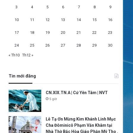
3
4
5
6
7
8
9
10
11
12
13
14
15
16
17
18
19
20
21
22
23
24
25
26
27
28
29
30
« Th10
Th12 »
Tin mới đăng
CN.XIX.TN.A | Cứ Yên Tâm | NVT
5 giờ
Lễ Tạ Ơn Mừng Kim Khánh Linh Mục
Cha Đôminicô Phạm Văn Khâm tại
Nhà Thờ Bắc Hòa Giáo Phận Mỹ Tho .