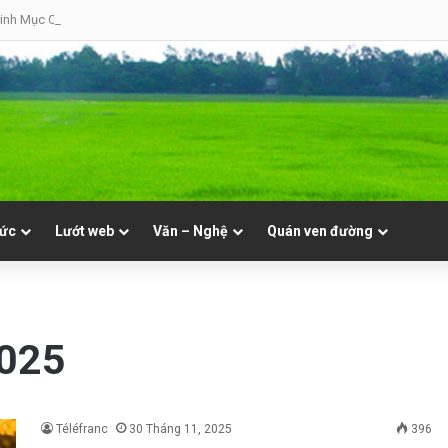
inh Mục Cha Đôminicô Phạm Văn Khâm tại Nhà Thờ Bắc Hòa Giáo Phận Mỹ Tho 
tức
Lướt web
Văn – Nghệ
Quán ven đường
2025
Téléfranc
30 Tháng 11, 2025
396