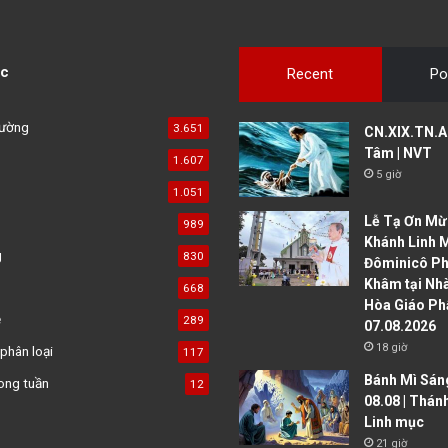
c
Recent
Po
đường
3.651
CN.XIX.TN.A 
Tâm | NVT
1.607
5 giờ
1.051
Lễ Tạ Ơn Mừ
989
Khánh Linh 
g
830
Đôminicô P
Khâm tại Nh
668
Hòa Giáo Ph
ệ
289
07.08.2026
18 giờ
phân loại
117
Bánh Mì Sáng
ong tuần
12
08.08 | Thán
Linh mục
21 giờ