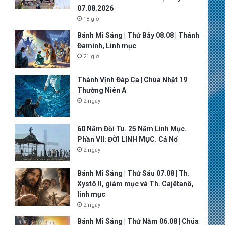
07.08.2026
18 giờ
Bánh Mì Sáng | Thứ Bảy 08.08 | Thánh
Đaminh, Linh mục
21 giờ
Thánh Vịnh Đáp Ca | Chúa Nhật 19
Thường Niên A
2 ngày
60 Năm Đời Tu. 25 Năm Linh Mục.
Phần VII: ĐỜI LINH MỤC. Cả Nổ
2 ngày
Bánh Mì Sáng | Thứ Sáu 07.08 | Th.
Xystô II, giám mục và Th. Cajêtanô,
linh mục
2 ngày
Bánh Mì Sáng | Thứ Năm 06.08 | Chúa