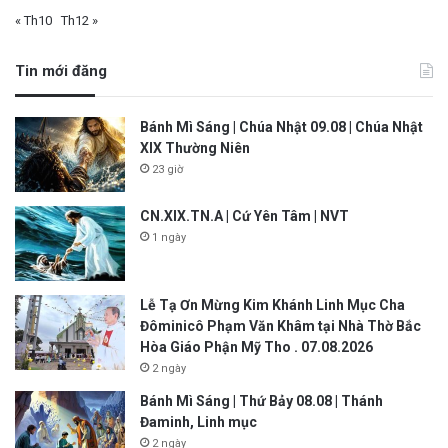
« Th10
Th12 »
Tin mới đăng
Bánh Mì Sáng | Chúa Nhật 09.08 | Chúa Nhật
XIX Thường Niên
23 giờ
CN.XIX.TN.A | Cứ Yên Tâm | NVT
1 ngày
Lễ Tạ Ơn Mừng Kim Khánh Linh Mục Cha
Đôminicô Phạm Văn Khâm tại Nhà Thờ Bắc
Hòa Giáo Phận Mỹ Tho . 07.08.2026
2 ngày
Bánh Mì Sáng | Thứ Bảy 08.08 | Thánh
Đaminh, Linh mục
2 ngày