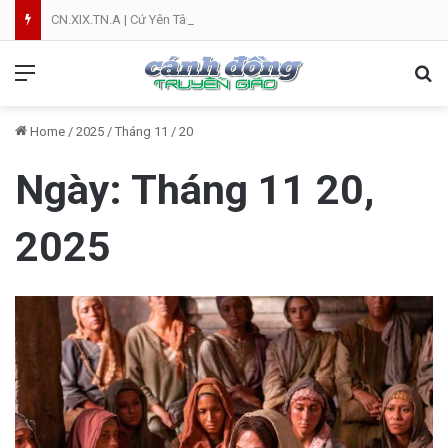
CN.XIX.TN.A | Cứ Yên Tâm | NVT
Menu
Se
Home
/
2025
/
Tháng 11
/
20
Ngày:
Tháng 11 20,
2025