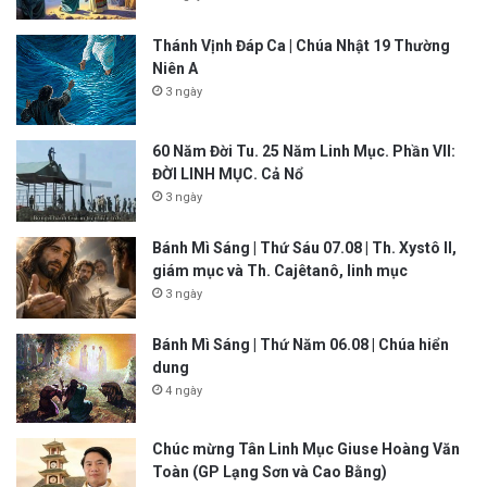
Thánh Vịnh Đáp Ca | Chúa Nhật 19 Thường
Niên A
3 ngày
60 Năm Đời Tu. 25 Năm Linh Mục. Phần VII:
ĐỜI LINH MỤC. Cả Nổ
3 ngày
Bánh Mì Sáng | Thứ Sáu 07.08 | Th. Xystô II,
giám mục và Th. Cajêtanô, linh mục
3 ngày
Bánh Mì Sáng | Thứ Năm 06.08 | Chúa hiển
dung
4 ngày
Chúc mừng Tân Linh Mục Giuse Hoàng Văn
Toàn (GP Lạng Sơn và Cao Bằng)