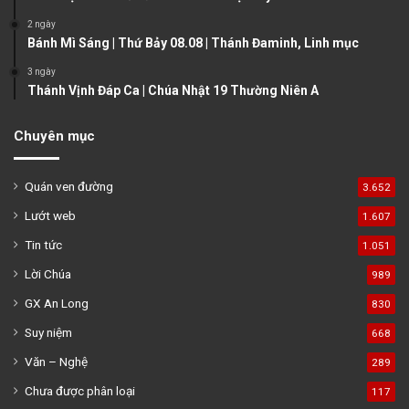
e
2 ngày
Bánh Mì Sáng | Thứ Bảy 08.08 | Thánh Đaminh, Linh mục
3 ngày
Thánh Vịnh Đáp Ca | Chúa Nhật 19 Thường Niên A
Chuyên mục
Quán ven đường
3.652
Lướt web
1.607
Tin tức
1.051
Lời Chúa
989
GX An Long
830
Suy niệm
668
Văn – Nghệ
289
Chưa được phân loại
117