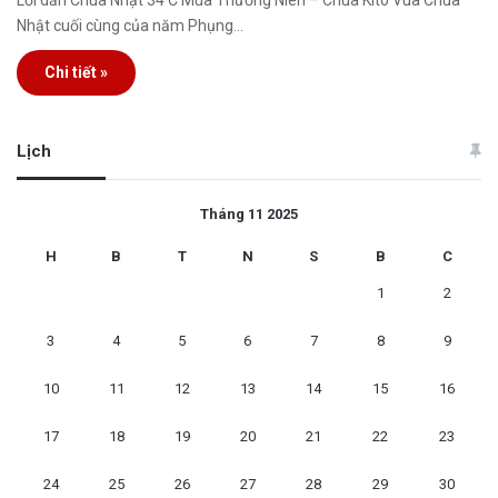
Lời dẫn Chúa Nhật 34 C Mùa Thường Niên – Chúa Kitô Vua Chúa
Nhật cuối cùng của năm Phụng…
Chi tiết »
Lịch
Tháng 11 2025
H
B
T
N
S
B
C
1
2
3
4
5
6
7
8
9
10
11
12
13
14
15
16
17
18
19
20
21
22
23
24
25
26
27
28
29
30