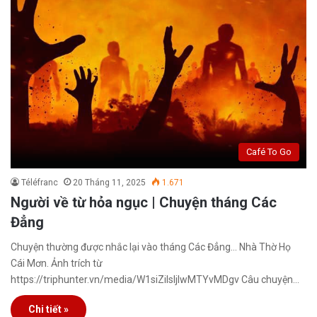
Café To Go
Téléfranc
20 Tháng 11, 2025
1.671
Người về từ hỏa ngục | Chuyện tháng Các
Đẳng
Chuyện thường được nhắc lại vào tháng Các Đẳng… Nhà Thờ Họ
Cái Mơn. Ảnh trích từ
https://triphunter.vn/media/W1siZiIsIjIwMTYvMDgv Câu chuyện…
Chi tiết »