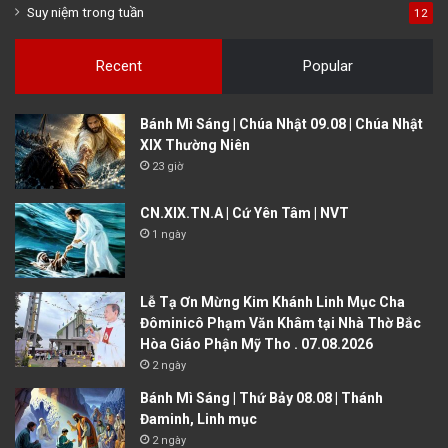
Suy niệm trong tuần
12
Recent
Popular
Bánh Mì Sáng | Chúa Nhật 09.08 | Chúa Nhật
XIX Thường Niên
23 giờ
CN.XIX.TN.A | Cứ Yên Tâm | NVT
1 ngày
Lễ Tạ Ơn Mừng Kim Khánh Linh Mục Cha
Đôminicô Phạm Văn Khâm tại Nhà Thờ Bắc
Hòa Giáo Phận Mỹ Tho . 07.08.2026
2 ngày
Bánh Mì Sáng | Thứ Bảy 08.08 | Thánh
Đaminh, Linh mục
2 ngày