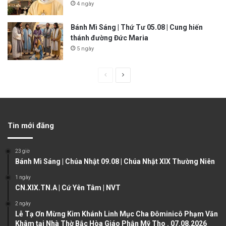
4 ngày
Bánh Mì Sáng | Thứ Tư 05.08 | Cung hiến
thánh đường Đức Maria
5 ngày
P
N
r
e
e
x
v
t
Tin mới đăng
i
p
o
a
23 giờ
u
g
Bánh Mì Sáng | Chúa Nhật 09.08 | Chúa Nhật XIX Thường Niên
s
e
1 ngày
CN.XIX.TN.A | Cứ Yên Tâm | NVT
p
a
2 ngày
Lễ Tạ Ơn Mừng Kim Khánh Linh Mục Cha Đôminicô Phạm Văn
g
Khâm tại Nhà Thờ Bắc Hòa Giáo Phận Mỹ Tho . 07.08.2026