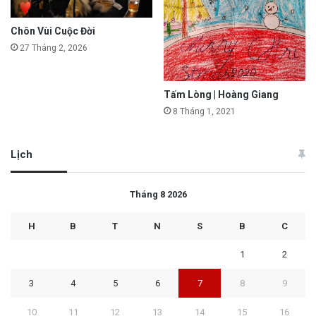
Chôn Vùi Cuộc Đời
27 Tháng 2, 2026
Tấm Lòng | Hoàng Giang
8 Tháng 1, 2021
Lịch
Tháng 8 2026
H
B
T
N
S
B
C
1
2
3
4
5
6
7
8
9
10
11
12
13
14
15
16