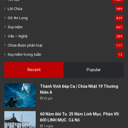
Lời Chúa
989
GX An Long
829
Suy niệm
667
Văn – Nghệ
289
Chưa được phân loại
117
Suy niệm trong tuần
12
Recent
Popular
Thánh Vịnh Đáp Ca | Chúa Nhật 19 Thường
Niên A
23 giờ
60 Năm Đời Tu. 25 Năm Linh Mục. Phần VII:
ĐỜI LINH MỤC. Cả Nổ
1 ngày