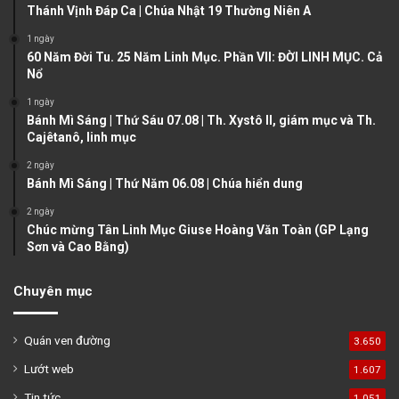
u
g
Thánh Vịnh Đáp Ca | Chúa Nhật 19 Thường Niên A
s
e
1 ngày
60 Năm Đời Tu. 25 Năm Linh Mục. Phần VII: ĐỜI LINH MỤC. Cả
p
Nổ
a
1 ngày
g
Bánh Mì Sáng | Thứ Sáu 07.08 | Th. Xystô II, giám mục và Th.
e
Cajêtanô, linh mục
2 ngày
Bánh Mì Sáng | Thứ Năm 06.08 | Chúa hiển dung
2 ngày
Chúc mừng Tân Linh Mục Giuse Hoàng Văn Toàn (GP Lạng
Sơn và Cao Bằng)
Chuyên mục
Quán ven đường
3.650
Lướt web
1.607
Tin tức
1.051