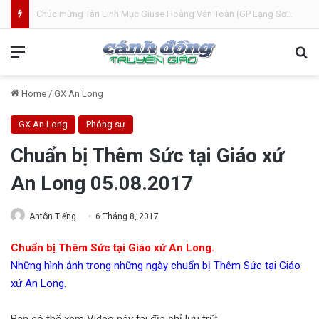
Bánh Mì Sáng | Thứ Tư 05.08 | Cung hiến thánh đường Đức Maria
Menu
Se
Home
/
GX An Long
GX An Long
Phóng sự
Chuẩn bị Thêm Sức tại Giáo xứ
An Long 05.08.2017
Antôn Tiếng
6 Tháng 8, 2017
Chuẩn bị Thêm Sức tại Giáo xứ An Long.
Những hình ảnh trong những ngày chuẩn bị Thêm Sức tại Giáo
xứ An Long.
Bạn có thể xem Video này tại địa chỉ lưu trữ: