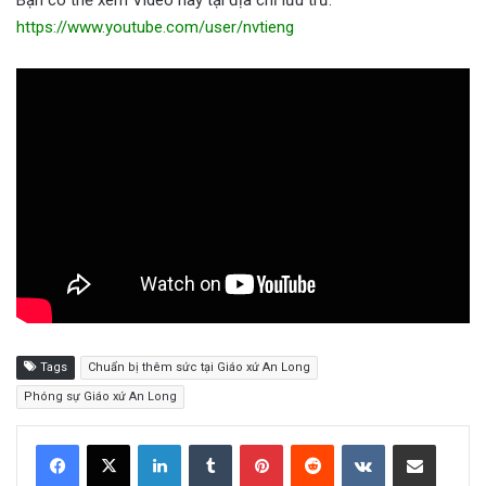
https://www.youtube.com/user/nvtieng
Tags
Chuẩn bị thêm sức tại Giáo xứ An Long
Phóng sự Giáo xứ An Long
LinkedIn
Tumblr
Pinterest
Reddit
VKontakte
Share via Email