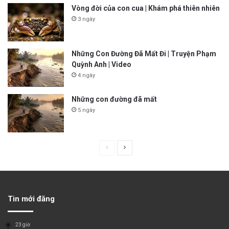
Vòng đời của con cua | Khám phá thiên nhiên
3 ngày
Những Con Đường Đã Mất Đi | Truyện Phạm
Quỳnh Anh | Video
4 ngày
Những con đường đã mất
5 ngày
P
N
r
e
e
x
v
t
Tin mới đăng
i
p
o
a
23 giờ