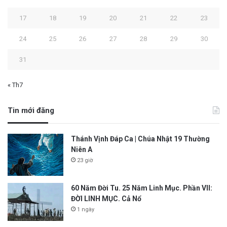
17
18
19
20
21
22
23
24
25
26
27
28
29
30
31
« Th7
Tin mới đăng
Thánh Vịnh Đáp Ca | Chúa Nhật 19 Thường
Niên A
23 giờ
60 Năm Đời Tu. 25 Năm Linh Mục. Phần VII:
ĐỜI LINH MỤC. Cả Nổ
1 ngày