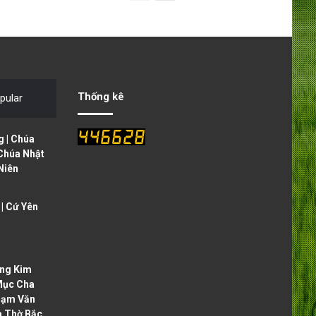
r
e
e
x
v
t
i
p
o
a
Thống kê
pular
u
g
s
e
 | Chúa
p
 Chúa Nhật
Niên
a
g
| Cứ Yên
e
ng Kim
Mục Cha
hạm Văn
à Thờ Bắc