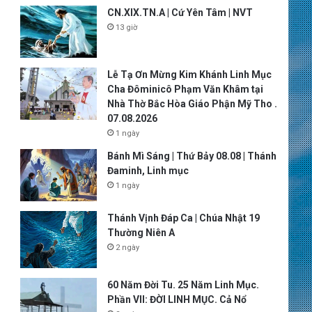
CN.XIX.TN.A | Cứ Yên Tâm | NVT
13 giờ
Lễ Tạ Ơn Mừng Kim Khánh Linh Mục
Cha Đôminicô Phạm Văn Khâm tại
Nhà Thờ Bắc Hòa Giáo Phận Mỹ Tho .
07.08.2026
1 ngày
Bánh Mì Sáng | Thứ Bảy 08.08 | Thánh
Đaminh, Linh mục
1 ngày
Thánh Vịnh Đáp Ca | Chúa Nhật 19
Thường Niên A
2 ngày
60 Năm Đời Tu. 25 Năm Linh Mục.
Phần VII: ĐỜI LINH MỤC. Cả Nổ