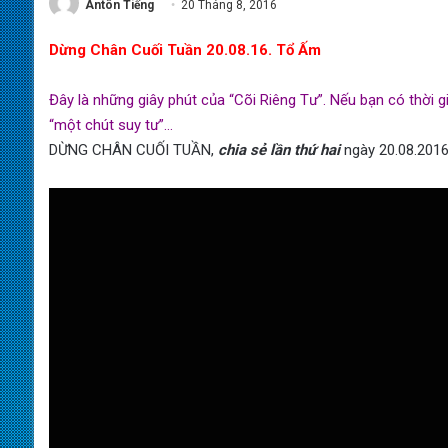
Antôn Tiếng
20 Tháng 8, 2016
Dừng Chân Cuối Tuần 20.08.16. Tổ Ấm
Đây là những giây phút của “Cõi Riêng Tư”. Nếu bạn có thời 
“một chút suy tư”…
DỪNG CHÂN CUỐI TUẦN,
chia sẻ lần thứ hai
ngày 20.08.2016