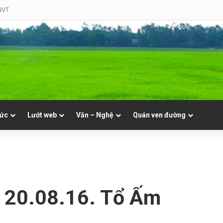
NVT
tức
Lướt web
Văn – Nghệ
Quán ven đường
 20.08.16. Tổ Ấm