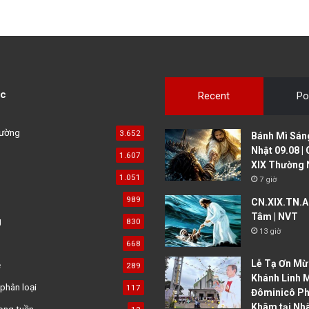
c
Recent
Po
đường
3.652
Bánh Mì Sáng
Nhật 09.08 |
1.607
XIX Thường 
1.051
7 giờ
989
CN.XIX.TN.A 
Tâm | NVT
g
830
13 giờ
668
Lễ Tạ Ơn Mừ
ệ
289
Khánh Linh 
phân loại
117
Đôminicô P
Khâm tại Nh
ong tuần