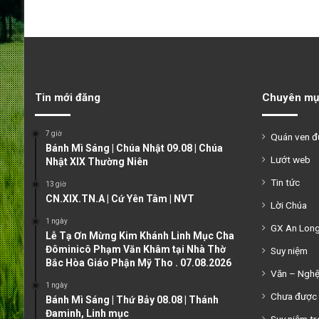
Tin mới đăng
Chuyên mụ
7 giờ
Quán ven 
Bánh Mì Sáng | Chúa Nhật 09.08 | Chúa
Lướt web
Nhật XIX Thường Niên
Tin tức
13 giờ
CN.XIX.TN.A | Cứ Yên Tâm | NVT
Lời Chúa
1 ngày
GX An Lon
Lễ Tạ Ơn Mừng Kim Khánh Linh Mục Cha
Đôminicô Phạm Văn Khâm tại Nhà Thờ
Suy niệm
Bắc Hòa Giáo Phận Mỹ Tho . 07.08.2026
Văn – Ngh
1 ngày
Chưa được 
Bánh Mì Sáng | Thứ Bảy 08.08 | Thánh
Đaminh, Linh mục
Suy niệm tr