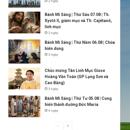
2 ngày
Bánh Mì Sáng | Thứ Sáu 07.08 | Th.
Xystô II, giám mục và Th. Cajêtanô,
linh mục
2 ngày
Bánh Mì Sáng | Thứ Năm 06.08 | Chúa
hiển dung
3 ngày
Chúc mừng Tân Linh Mục Giuse
Hoàng Văn Toàn (GP Lạng Sơn và
Cao Bằng)
3 ngày
Bánh Mì Sáng | Thứ Tư 05.08 | Cung
hiến thánh đường Đức Maria
4 ngày
P
N