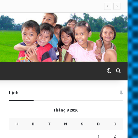
Switch skin
Search 
Lịch
Tháng 8 2026
H
B
T
N
S
B
C
1
2