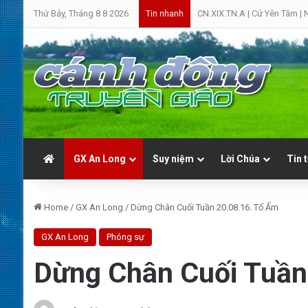
Thứ Bảy, Tháng 8 8 2026
CN.XIX.TN.A | Cứ Yên Tâm | 
Tin nhanh
GX An Long
Suy niệm
Lời Chúa
Tin 
Home
/
GX An Long
/
Dừng Chân Cuối Tuần 20.08.16. Tổ Ấm
GX An Long
Phóng sự
Dừng Chân Cuối Tuần