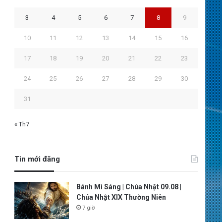
3
4
5
6
7
8
9
10
11
12
13
14
15
16
17
18
19
20
21
22
23
24
25
26
27
28
29
30
31
« Th7
Tin mới đăng
Bánh Mì Sáng | Chúa Nhật 09.08 |
Chúa Nhật XIX Thường Niên
7 giờ