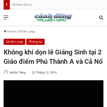
60 Năm Đời Tu. 25 Năm Linh Mục. Phần VII: ĐỜI LINH MỤC. Cả Nổ
Menu
Se
Home
/
GX An Long
GX An Long
Phóng sự
Không khí dọn lễ Giáng Sinh tại 2
Giáo điểm Phú Thành A và Cả Nổ
Antôn Tiếng
22 Tháng 12, 2019