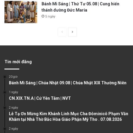
Bánh Mì Sáng | Thứ Tư 05.08 | Cung hiến
thánh đường Đức Maria
5 ngày
P
N
r
e
e
x
v
t
Tin mới đăng
i
p
o
a
20 giờ
u
g
Bánh Mì Sáng | Chúa Nhật 09.08 | Chúa Nhật XIX Thường Niên
s
e
1 ngày
CN.XIX.TN.A | Cứ Yên Tâm | NVT
p
a
2 ngày
Lễ Tạ Ơn Mừng Kim Khánh Linh Mục Cha Đôminicô Phạm Văn
g
Khâm tại Nhà Thờ Bắc Hòa Giáo Phận Mỹ Tho . 07.08.2026
e
2 ngày