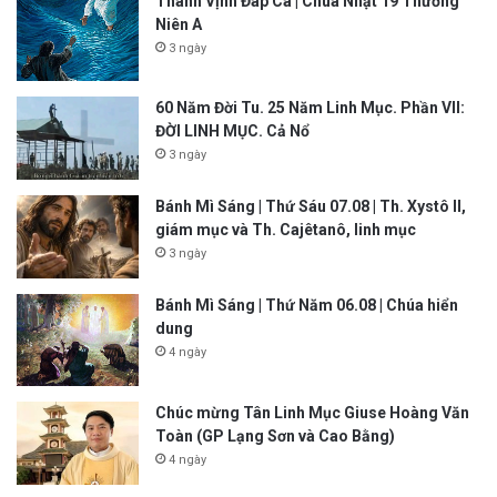
Thánh Vịnh Đáp Ca | Chúa Nhật 19 Thường
Niên A
3 ngày
60 Năm Đời Tu. 25 Năm Linh Mục. Phần VII:
ĐỜI LINH MỤC. Cả Nổ
3 ngày
Bánh Mì Sáng | Thứ Sáu 07.08 | Th. Xystô II,
giám mục và Th. Cajêtanô, linh mục
3 ngày
Bánh Mì Sáng | Thứ Năm 06.08 | Chúa hiển
dung
4 ngày
Chúc mừng Tân Linh Mục Giuse Hoàng Văn
Toàn (GP Lạng Sơn và Cao Bằng)
4 ngày