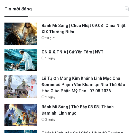
Tin mới đăng
Bánh Mì Sáng | Chúa Nhật 09.08 | Chúa Nhật
XIX Thường Niên
20 giờ
CN.XIX.TN.A | Cứ Yên Tâm | NVT
1 ngày
Lễ Tạ Ơn Mừng Kim Khánh Linh Mục Cha
Đôminicô Phạm Văn Khâm tại Nhà Thờ Bắc
Hòa Giáo Phận Mỹ Tho . 07.08.2026
2 ngày
Bánh Mì Sáng | Thứ Bảy 08.08 | Thánh
Đaminh, Linh mục
2 ngày