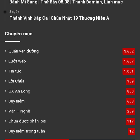
Bánh Mì Sáng | Thứ Bảy 08.08 | Thánh Đaminh, Linh mục
3 ngày
Thánh Vịnh Đáp Ca | Chúa Nhật 19 Thường Niên A
Chuyên mục
Quán ven đường
3.652
Lướt web
1.607
Tin tức
1.051
Lời Chúa
989
GX An Long
830
Suy niệm
668
Văn – Nghệ
289
Chưa được phân loại
117
Suy niệm trong tuần
12