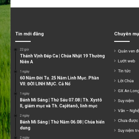
Tin mới đăng
Chuyên mụ
22 giờ
Quán ven 
Thánh Vịnh Đáp Ca | Chúa Nhật 19 Thường
Lướt web
Niên A
Tin tức
1 ngày
60 Năm Đời Tu. 25 Năm Linh Mục. Phần
Lời Chúa
VII: ĐỜI LINH MỤC. Cả Nổ
GX An Lon
1 ngày
Bánh Mì Sáng | Thứ Sáu 07.08 | Th. Xystô
Suy niệm
II, giám mục và Th. Cajêtanô, linh mục
Văn – Ngh
2 ngày
Chưa được 
Bánh Mì Sáng | Thứ Năm 06.08 | Chúa hiển
dung
Suy niệm tr
2 ngày