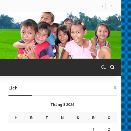
Switch skin
Search 
Lịch
Tháng 8 2026
H
B
T
N
S
B
C
1
2