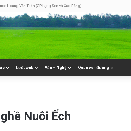
use Hoàng Văn Toàn (GP Lạng Sơn và Cao Bằng)
tức
Lướt web
Văn – Nghệ
Quán ven đường
ghề Nuôi Ếch