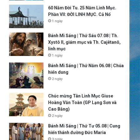
60 Năm Đời Tu. 25 Năm Linh Mục.
Phần VII: ĐỜI LINH MỤC. Cả Nổ
1 ngày
Bánh Mì Sáng | Thứ Sáu 07.08 | Th.
Xystô II, giám mục và Th. Cajêtanô,
linh mục
1 ngày
Bánh Mì Sáng | Thứ Năm 06.08 | Chúa
hiển dung
2 ngày
Chúc mừng Tân Linh Mục Giuse
Hoàng Văn Toàn (GP Lạng Sơn và
Cao Bằng)
2 ngày
Bánh Mì Sáng | Thứ Tư 05.08 | Cung
hiến thánh đường Đức Maria
3 ngày