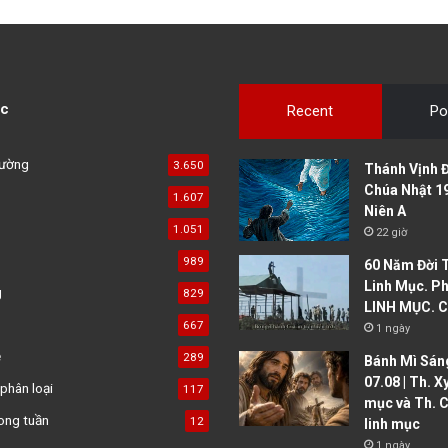
c
Recent
Po
đường
3.650
Thánh Vịnh Đ
Chúa Nhật 1
1.607
Niên A
1.051
22 giờ
989
60 Năm Đời 
Linh Mục. Ph
g
829
LINH MỤC. C
667
1 ngày
ệ
289
Bánh Mì Sáng
07.08 | Th. X
phân loại
117
mục và Th. C
ong tuần
12
linh mục
1 ngày