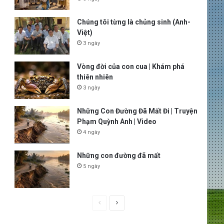
Chúng tôi từng là chủng sinh (Anh-
Việt)
3 ngày
Vòng đời của con cua | Khám phá
thiên nhiên
3 ngày
Những Con Đường Đã Mất Đi | Truyện
Phạm Quỳnh Anh | Video
4 ngày
Những con đường đã mất
5 ngày
P
N
r
e