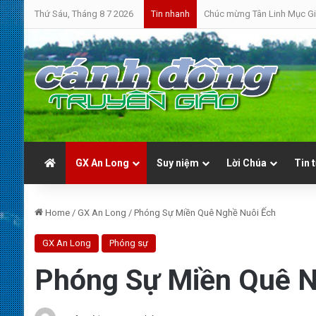
Thứ Sáu, Tháng 8 7 2026
Chúc mừng Tân Linh Mục Gi
Tin nhanh
GX An Long
Suy niệm
Lời Chúa
Tin 
Home
/
GX An Long
/
Phóng Sự Miền Quê Nghề Nuôi Ếch
GX An Long
Phóng sự
Phóng Sự Miền Quê N