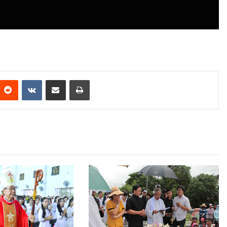
Reddit
VKontakte
Share via Email
Print