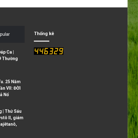
e
x
v
t
i
p
o
a
Thống kê
pular
u
g
s
e
áp Ca |
p
9 Thường
a
g
Tu. 25 Năm
e
ần VII: ĐỜI
ả Nổ
 | Thứ Sáu
ystô II, giám
ajêtanô,