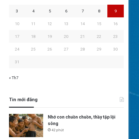
3
4
5
6
7
8
9
10
11
12
13
14
15
16
17
18
19
20
21
22
23
24
25
26
27
28
29
30
31
« Th7
Tin mới đăng
Nhớ con chuồn chuồn, thầy tập lội
sông
42 phút