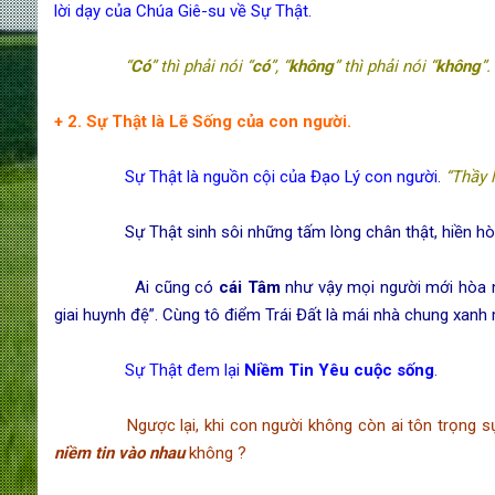
lời dạy của Chúa Giê-su về Sự Thật.
“
Có
” thì phải nói “
có
”, “
không
” thì phải nói “
không
”.
+ 2. Sự Thật là Lẽ Sống của con người.
Sự Thật là nguồn cội của Đạo Lý con người.
“Thầy 
Sự Thật sinh sôi những tấm lòng chân thật, hiền hò
Ai cũng có
cái Tâm
như vậy mọi người mới hòa n
giai huynh đệ”. Cùng tô điểm Trái Đất là mái nhà chung xanh 
Sự Thật đem lại
Niềm Tin Yêu cuộc sống
.
Ngược lại, khi con người không còn ai tôn trọng s
niềm tin vào nha
u
không ?