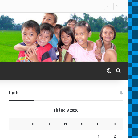
Switch skin
Search 
Lịch
Tháng 8 2026
H
B
T
N
S
B
C
1
2