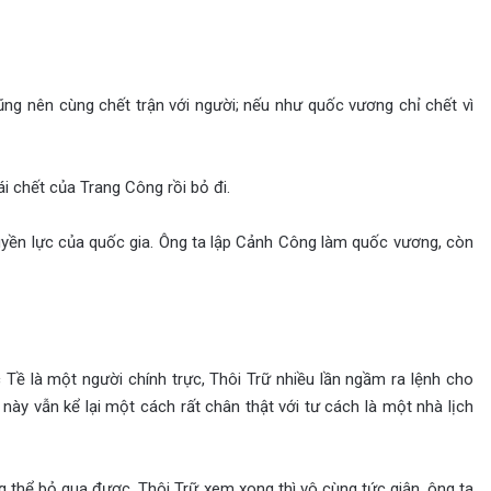
ũng nên cùng chết trận với người; nếu như quốc vương chỉ chết vì
 chết của Trang Công rồi bỏ đi.
ền lực của quốc gia. Ông ta lập Cảnh Công làm quốc vương, còn
 là một người chính trực, Thôi Trữ nhiều lần ngầm ra lệnh cho
ày vẫn kể lại một cách rất chân thật với tư cách là một nhà lịch
ể bỏ qua được. Thôi Trữ xem xong thì vô cùng tức giận, ông ta