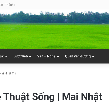
08 | Thánh Laurensô, Phó tế, tử đạo
tức
Lướt web
Văn – Nghệ
Quán ven đường
Mai Nhật Thi
ệ Thuật Sống | Mai Nhật