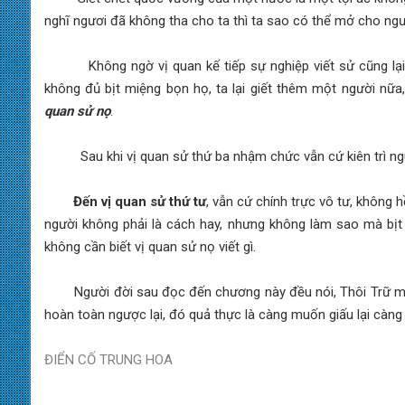
nghĩ ngươi đã không tha cho ta thì ta sao có thể mở cho n
Không ngờ vị quan kế tiếp sự nghiệp viết sử cũng lại là 
không đủ bịt miệng bọn họ, ta lại giết thêm một người nữa
quan sử nọ
.
Sau khi vị quan sử thứ ba nhậm chức vẫn cứ kiên trì ngu
Đến vị quan sử thứ tư
, vẫn cứ chính trực vô tư, không h
người không phải là cách hay, nhưng không làm sao mà bịt
không cần biết vị quan sử nọ viết gì.
Người đời sau đọc đến chương này đều nói, Thôi Trữ muốn 
hoàn toàn ngược lại, đó quả thực là càng muốn giấu lại càng l
ĐIỂN CỐ TRUNG HOA
______________