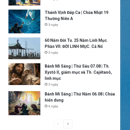
Thánh Vịnh Đáp Ca | Chúa Nhật 19
Thường Niên A
3 ngày
60 Năm Đời Tu. 25 Năm Linh Mục.
Phần VII: ĐỜI LINH MỤC. Cả Nổ
3 ngày
Bánh Mì Sáng | Thứ Sáu 07.08 | Th.
Xystô II, giám mục và Th. Cajêtanô,
linh mục
3 ngày
Bánh Mì Sáng | Thứ Năm 06.08 | Chúa
hiển dung
4 ngày
P
N