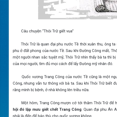
Câu chuyện “Thôi Trữ giết vua”
Thôi Trữ là quan đại phu nước Tề thời xuân thu, ông ta 
phu ở đất phong của nước Tề. Sau khi Đường Công mất, Thô
một người nhan sắc tuyệt mỹ, Thôi Trữ nhìn thấy bà ta thì b
của mọi người, tìm đủ mọi cách để lấy Đưòng mỹ nhân đó.
Quốc vương Trang Công của nước Tề cũng là một người h
Công, nhưng vẫn tư thông với bà ta. Sau khi Thôi Trữ biết đ
rằng mình bị bệnh, ở nhà không lên triều nữa.
Một hôm, Trang Công mượn cớ tới thăm Thôi Trữ để h
hội đó lập mưu giết chết Trang Công
. Quan đại phu Án A
phải là đến để báo thù cho quốc vương không.