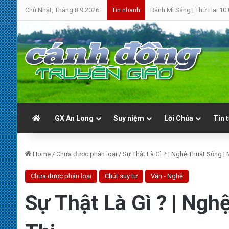
Chủ Nhật, Tháng 8 9 2026
Bánh Mì Sáng | Thứ Hai 10.
Tin nhanh
GX An Long
Suy niệm
Lời Chúa
Tin 
Home
/
Chưa được phân loại
/
Sự Thật Là Gì ? | Nghệ Thuật Sống | 
Chưa được phân loại
Chút suy tư
Văn - Nghệ
Sự Thật Là Gì ? | Ngh