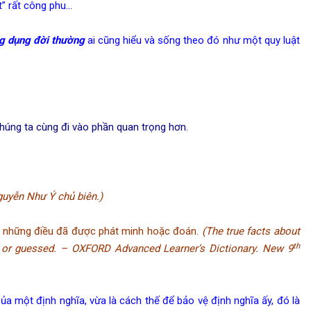
t” rất công phu…
g dụng đời
thường
ai cũng hiểu và sống theo đó như một quy luật
úng ta cùng đi vào phần quan trọng hơn.
Nguyễn Như Ý chủ biên.)
ải những điều đã được phát minh hoặc đoán.
(The true facts about
th
ed or guessed. – OXFORD Advanced Learner’s Dictionary. New 9
 định nghĩa, vừa là cách thế để bảo vệ định nghĩa ấy, đó là