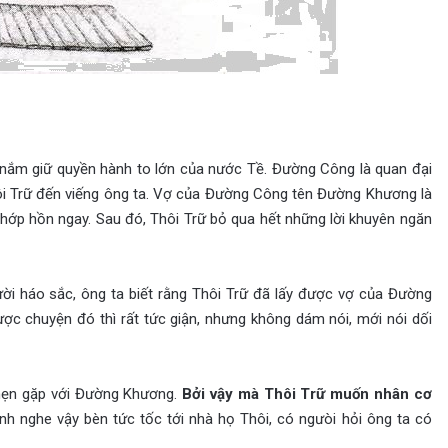
nắm giữ quyền hành to lớn của nước Tề. Đường Công là quan đại
i Trữ đến viếng ông ta. Vợ của Đường Công tên Đường Khương là
ị hớp hồn ngay. Sau đó, Thôi Trữ bỏ qua hết những lời khuyên ngăn
áo sắc, ông ta biết rằng Thôi Trữ đã lấy được vợ của Đường
ược chuyện đó thì rất tức giận, nhưng không dám nói, mới nói dối
ẹn gặp với Đường Khương.
Bởi vậy mà Thôi Trữ mu
ố
n
nhân cơ
nh nghe vậy bèn tức tốc tới nhà họ Thôi, có ngưòi hỏi ông ta có