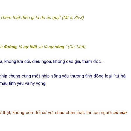
 Thêm thắt điều gì là do ác quỷ” (Mt 5, 33-3)
là
đường
, là
sự thật
và là
sự sống
.”
(Ga 14:6).
a, không lừa dối, điêu ngoa, không cáo già, thâm độc…
hịp chung cùng một nhịp sống yêu thương tình đồng loại, “tứ hải
màu tình yêu và hy vọng.
ự thật, không còn đối xử với nhau chân thật, thì con người
có còn