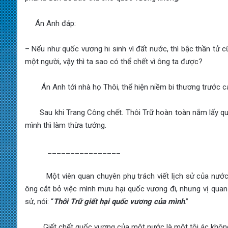
Án Anh đáp:
– Nếu như quốc vương hi sinh vì đất nước, thì bậc thần tử c
một người, vậy thì ta sao có thể chết vì ông ta được?
Án Anh tới nhà họ Thôi, thể hiện niềm bi thương trước cái
Sau khi Trang Công chết. Thôi Trữ hoàn toàn nắm lấy quy
mình thì làm thừa tướng.
________________
Một viên quan chuyên phụ trách viết lịch sử của nước Tề
ông cắt bỏ việc mình mưu hại quốc vương đi, nhưng vị quan n
sử, nói: “
Thôi Trữ giết hại quốc vương của mình
.”
Giết chết quốc vương của một nước là một tội ác không th