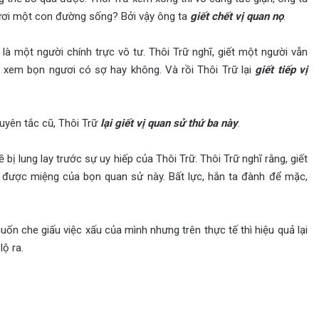
gươi một con đường sống? Bởi vậy ông ta
giết chết vị quan nọ
.
một người chính trực vô tư. Thôi Trữ nghĩ, giết một người vẫn
, xem bọn ngươi có sợ hay không. Và rồi Thôi Trữ lại
giết tiếp vị
yên tắc cũ, Thôi Trữ
lại giết vị quan sử thứ ba này
.
ề bị lung lay trước sự uy hiếp của Thôi Trữ. Thôi Trữ nghĩ rằng, giết
 được miệng của bọn quan sử này. Bất lực, hắn ta đành để mặc,
che giấu việc xấu của mình nhưng trên thực tế thì hiệu quả lại
ộ ra.