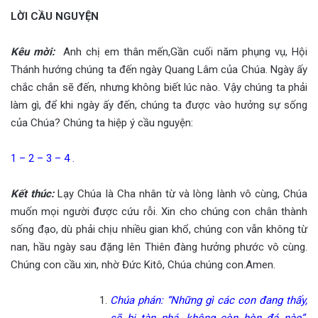
LỜI CẦU NGUYỆN
Kêu mời
:
Anh chị em thân mến,Gần cuối năm phụng vụ, Hội
Thánh hướng chúng ta đến ngày Quang Lâm của Chúa. Ngày ấy
chắc chắn sẽ đến, nhưng không biết lúc nào. Vậy chúng ta phải
làm gì, để khi ngày ấy đến, chúng ta được vào hưởng sự sống
của Chúa? Chúng ta hiệp ý cầu nguyện:
1 – 2 – 3 – 4 .
Kết thúc
:
Lạy Chúa là Cha nhân từ và lòng lành vô cùng, Chúa
muốn mọi người được cứu rỗi. Xin cho chúng con chân thành
sống đạo, dù phải chịu nhiều gian khổ, chúng con vẫn không từ
nan, hầu ngày sau đặng lên Thiên đàng hưởng phước vô cùng.
Chúng con cầu xin, nhờ Đức Kitô, Chúa chúng con.Amen.
Chúa phán: “Những gì các con đang thấy,
sẽ bị tàn phá, không còn hòn đá nào”.