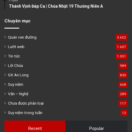
2 ngày
Thánh Vịnh Đáp Ca | Chúa Nhật 19 Thường Niên A
Chuyên mục
Quán ven đường
3.652
Lướt web
1.607
Tin tức
1.051
Lời Chúa
989
GX An Long
830
Suy niệm
668
Văn – Nghệ
289
Chưa được phân loại
117
Suy niệm trong tuần
12
Recent
Popular