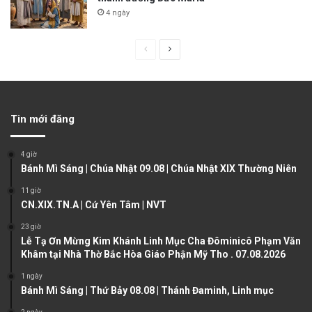
4 ngày
P
N
r
e
e
x
v
t
Tin mới đăng
i
p
o
a
4 giờ
u
g
Bánh Mì Sáng | Chúa Nhật 09.08 | Chúa Nhật XIX Thường Niên
s
e
11 giờ
CN.XIX.TN.A | Cứ Yên Tâm | NVT
p
a
23 giờ
Lễ Tạ Ơn Mừng Kim Khánh Linh Mục Cha Đôminicô Phạm Văn
g
Khâm tại Nhà Thờ Bắc Hòa Giáo Phận Mỹ Tho . 07.08.2026
e
1 ngày
Bánh Mì Sáng | Thứ Bảy 08.08 | Thánh Đaminh, Linh mục