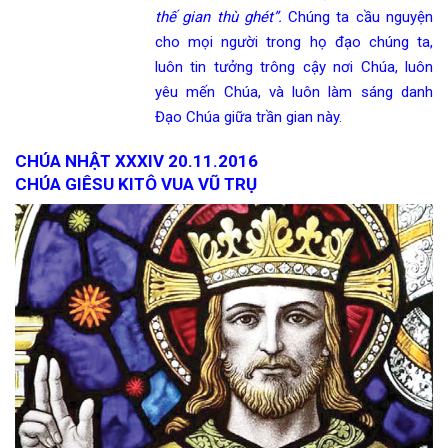
thế gian thù ghét”.
Chúng ta cầu nguyện
cho mọi người trong họ đạo chúng ta,
luôn tin tưởng trông cậy nơi Chúa, luôn
yêu mến Chúa, và luôn làm sáng danh
Đạo Chúa giữa trần gian này.
CHÚA NHẬT XXXIV 20.11.2016
CHÚA GIÊSU KITÔ VUA VŨ TRỤ