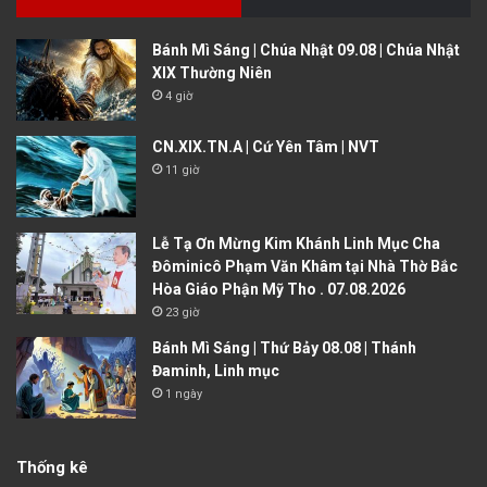
Bánh Mì Sáng | Chúa Nhật 09.08 | Chúa Nhật
XIX Thường Niên
4 giờ
CN.XIX.TN.A | Cứ Yên Tâm | NVT
11 giờ
Lễ Tạ Ơn Mừng Kim Khánh Linh Mục Cha
Đôminicô Phạm Văn Khâm tại Nhà Thờ Bắc
Hòa Giáo Phận Mỹ Tho . 07.08.2026
23 giờ
Bánh Mì Sáng | Thứ Bảy 08.08 | Thánh
Đaminh, Linh mục
1 ngày
Thống kê