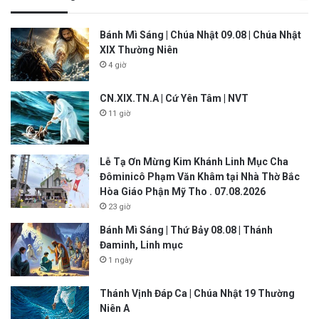
Bánh Mì Sáng | Chúa Nhật 09.08 | Chúa Nhật
XIX Thường Niên
4 giờ
CN.XIX.TN.A | Cứ Yên Tâm | NVT
11 giờ
Lễ Tạ Ơn Mừng Kim Khánh Linh Mục Cha
Đôminicô Phạm Văn Khâm tại Nhà Thờ Bắc
Hòa Giáo Phận Mỹ Tho . 07.08.2026
23 giờ
Bánh Mì Sáng | Thứ Bảy 08.08 | Thánh
Đaminh, Linh mục
1 ngày
Thánh Vịnh Đáp Ca | Chúa Nhật 19 Thường
Niên A