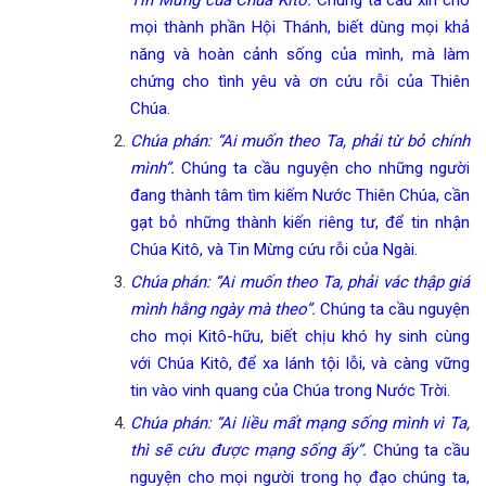
Tin Mừng của Chúa Kitô.
Chúng ta cầu xin cho
mọi thành phần Hội Thánh, biết dùng mọi khả
năng và hoàn cảnh sống của mình, mà làm
chứng cho tình yêu và ơn cứu rỗi của Thiên
Chúa.
Chúa phán: “Ai muốn theo Ta, phải từ bỏ chính
mình”.
Chúng ta cầu nguyện cho những người
đang thành tâm tìm kiếm Nước Thiên Chúa, cần
gạt bỏ những thành kiến riêng tư, để tin nhận
Chúa Kitô, và Tin Mừng cứu rỗi của Ngài.
Chúa phán: “Ai muốn theo Ta, phải vác thập giá
mình hằng ngày mà theo”.
Chúng ta cầu nguyện
cho mọi Kitô-hữu, biết chịu khó hy sinh cùng
với Chúa Kitô, để xa lánh tội lỗi, và càng vững
tin vào vinh quang của Chúa trong Nước Trời.
Chúa phán: “Ai liều mất mạng sống mình vì Ta,
thì sẽ cứu được mạng sống ấy”.
Chúng ta cầu
nguyện cho mọi người trong họ đạo chúng ta,