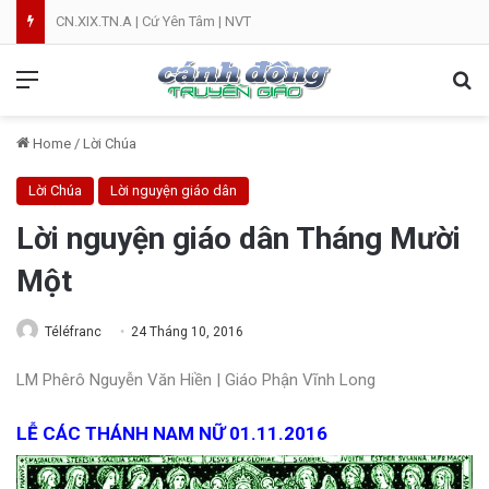
CN.XIX.TN.A | Cứ Yên Tâm | NVT
Menu
Se
Home
/
Lời Chúa
Lời Chúa
Lời nguyện giáo dân
Lời nguyện giáo dân Tháng Mười
Một
Téléfranc
24 Tháng 10, 2016
LM Phêrô Nguyễn Văn Hiền | Giáo Phận Vĩnh Long
LỄ CÁC THÁNH NAM NỮ 01.11.2016