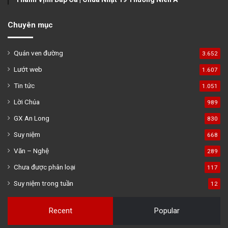
Chuyên mục
Quán ven đường
3.652
Lướt web
1.607
Tin tức
1.051
Lời Chúa
989
GX An Long
830
Suy niệm
668
Văn – Nghệ
289
Chưa được phân loại
117
Suy niệm trong tuần
12
Recent
Popular