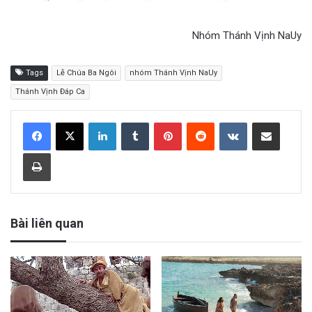
Nhóm Thánh Vịnh NaUy
Tags
Lễ Chúa Ba Ngôi
nhóm Thánh Vịnh NaUy
Thánh Vịnh Đáp Ca
LinkedIn
Tumblr
Pinterest
Reddit
VKontakte
Share via Email
Print
Bài liên quan