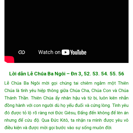
Lời dẫn Lễ Chúa Ba Ngôi – Ðn 3, 52. 53. 54. 55. 56
Lễ Chúa Ba Ngôi mời gọi chúng tai chiêm ngắm một Thiên
Chúa là tình yêu hiệp thông giữa Chúa Cha, Chúa Con và Chúa
Thánh Thần. Thiên Chúa ấy nhân hậu và từ bi, luôn kiên nhẫn
đồng hành với con người dù họ yếu đuối và cứng lòng. Tình yêu
đó được tỏ lộ rõ ràng nơi Đức Giêsu, Đấng đến không để lên án
nhưng để cứu độ. Qua Đức Kitô, ta nhận ra mình được yêu vô
điều kiện và được mời gọi bước vào sự sống muôn đời.