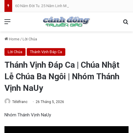
60 Năm Đời Tu. 25 Năm Linh Mục. Phần VII: ĐỜI LINH MỤC. Cả Nổ
Menu
Se
Home
/
Lời Chúa
Lời Chúa
Thánh Vịnh Đáp Ca
Thánh Vịnh Đáp Ca | Chúa Nhật
Lễ Chúa Ba Ngôi | Nhóm Thánh
Vịnh NaUy
Téléfranc
26 Tháng 5, 2026
Nhóm Thánh Vịnh NaUy