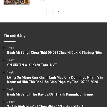
P
N
r
e
e
x
v
t
Tin mới đăng
i
p
o
a
17 giờ
u
g
Bánh Mì Sáng | Chúa Nhật 09.08 | Chúa Nhật XIX Thường Niên
s
e
1 ngày
CN.XIX.TN.A | Cứ Yên Tâm | NVT
p
a
2 ngày
Lễ Tạ Ơn Mừng Kim Khánh Linh Mục Cha Đôminicô Phạm Văn
g
Khâm tại Nhà Thờ Bắc Hòa Giáo Phận Mỹ Tho . 07.08.2026
e
2 ngày
Bánh Mì Sáng | Thứ Bảy 08.08 | Thánh Đaminh, Linh mục
3 ngày
Thánh Vịnh Đáp Ca | Chúa Nhật 19 Thường Niên A