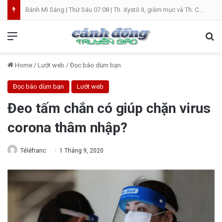
Bánh Mì Sáng | Thứ Sáu 07.08 | Th. Xystô II, giám mục và Th. Cajêtanô, linh mục
Menu
Se
Home
/
Lướt web
/
Đọc báo dùm bạn
Đọc báo dùm bạn
Lướt web
Đeo tấm chắn có giúp chặn virus
corona thâm nhập?
Téléfranc
1 Tháng 9, 2020