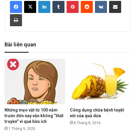
LinkedIn
Tumblr
Pinterest
Reddit
VKontakte
Share via Email
Print
Bài liên quan
Những mẹo vặt từ 100 năm
Công dụng chữa bệnh tuyệt
trước đến nay vẫn không “thất
vời của quả dứa
truyền” vì quá hữu ích
8 Tháng 8, 2016
1 Tháng 9, 2020