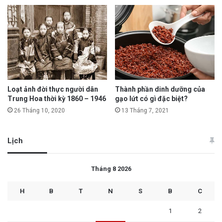
Loạt ảnh đời thực người dân
Thành phần dinh dưỡng của
Trung Hoa thời kỳ 1860 – 1946
gạo lứt có gì đặc biệt?
26 Tháng 10, 2020
13 Tháng 7, 2021
Lịch
Tháng 8 2026
H
B
T
N
S
B
C
1
2