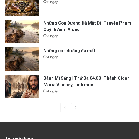
2 ngày
Những Con Đường Đã Mất Đi | Truyện Phạm
Quỳnh Anh | Video
3 ngày
Những con đường đã mất
4 ngày
Bánh Mì Sáng | Thứ Ba 04.08 | Thánh Gioan
Maria Vianney, Linh mục
4 ngày
P
N
r
e
e
x
v
t
Tin mới đăng