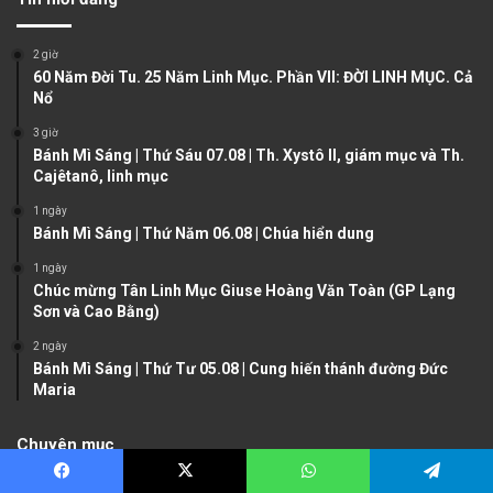
i
p
o
a
2 giờ
u
g
60 Năm Đời Tu. 25 Năm Linh Mục. Phần VII: ĐỜI LINH MỤC. Cả
Nổ
s
e
3 giờ
p
Bánh Mì Sáng | Thứ Sáu 07.08 | Th. Xystô II, giám mục và Th.
a
Cajêtanô, linh mục
g
1 ngày
e
Bánh Mì Sáng | Thứ Năm 06.08 | Chúa hiển dung
1 ngày
Chúc mừng Tân Linh Mục Giuse Hoàng Văn Toàn (GP Lạng
Sơn và Cao Bằng)
2 ngày
Bánh Mì Sáng | Thứ Tư 05.08 | Cung hiến thánh đường Đức
Maria
Chuyên mục
Facebook
X
WhatsApp
Telegram