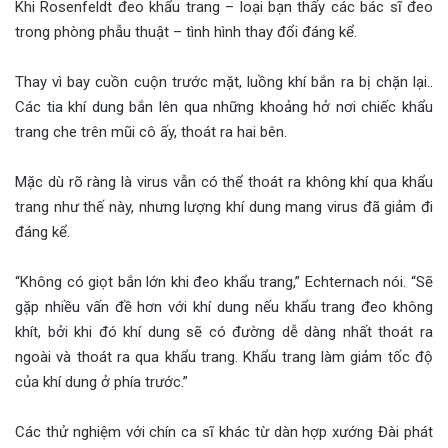
Khi Rosenfeldt đeo khẩu trang – loại bạn thấy các bác sĩ đeo
trong phòng phẫu thuật – tình hình thay đổi đáng kể.
Thay vì bay cuồn cuộn trước mặt, luồng khí bắn ra bị chặn lại..
Các tia khí dung bắn lên qua những khoảng hở nơi chiếc khẩu
trang che trên mũi cô ấy, thoát ra hai bên.
Mặc dù rõ ràng là virus vẫn có thể thoát ra không khí qua khẩu
trang như thế này, nhưng lượng khí dung mang virus đã giảm đi
đáng kể.
“Không có giọt bắn lớn khi đeo khẩu trang,” Echternach nói. “Sẽ
gặp nhiều vấn đề hơn với khí dung nếu khẩu trang đeo không
khít, bởi khi đó khí dung sẽ có đường dễ dàng nhất thoát ra
ngoài và thoát ra qua khẩu trang. Khẩu trang làm giảm tốc độ
của khí dung ở phía trước.”
Các thử nghiệm với chín ca sĩ khác từ dàn hợp xướng Đài phát