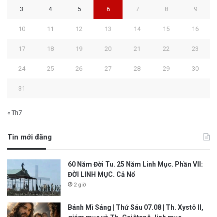
3
4
5
6
7
8
9
10
11
12
13
14
15
16
17
18
19
20
21
22
23
24
25
26
27
28
29
30
31
« Th7
Tin mới đăng
60 Năm Đời Tu. 25 Năm Linh Mục. Phần VII:
ĐỜI LINH MỤC. Cả Nổ
2 giờ
Bánh Mì Sáng | Thứ Sáu 07.08 | Th. Xystô II,