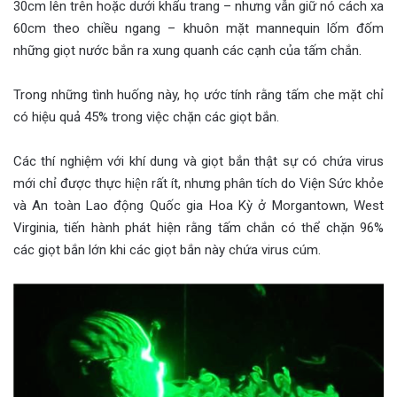
30cm lên trên hoặc dưới khẩu trang – nhưng vẫn giữ nó cách xa
60cm theo chiều ngang – khuôn mặt mannequin lốm đốm
những giọt nước bắn ra xung quanh các cạnh của tấm chắn.
Trong những tình huống này, họ ước tính rằng tấm che mặt chỉ
có hiệu quả 45% trong việc chặn các giọt bắn.
Các thí nghiệm với khí dung và giọt bắn thật sự có chứa virus
mới chỉ được thực hiện rất ít, nhưng phân tích do Viện Sức khỏe
và An toàn Lao động Quốc gia Hoa Kỳ ở Morgantown, West
Virginia, tiến hành phát hiện rằng tấm chắn có thể chặn 96%
các giọt bắn lớn khi các giọt bắn này chứa virus cúm.