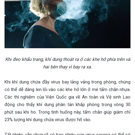
Khi đeo khẩu trang, khí dung thoát ra ở các khe hở phía trên và
hai bên thay vì bay ra xa.
Khi khí dung chứa đầy virus bay lảng vảng trong phòng, chúng
có thể dễ dàng len lỏi vào các khe hở lớn ở mé tấm chắn nhựa.
Các thí nghiệm của Viện Quốc gia về An toàn và Vệ sinh Lao
động cho thấy khí dung phân tán khắp phòng trong vòng 30
phút sau khi ho. Trong tình huống này, tấm chắn giúp giảm chỉ
23% lượng khí dung chứa virus được hít vào.
Tất nhiên, vẫn chưa rõ có bao nhiêu con virus corona có thể có