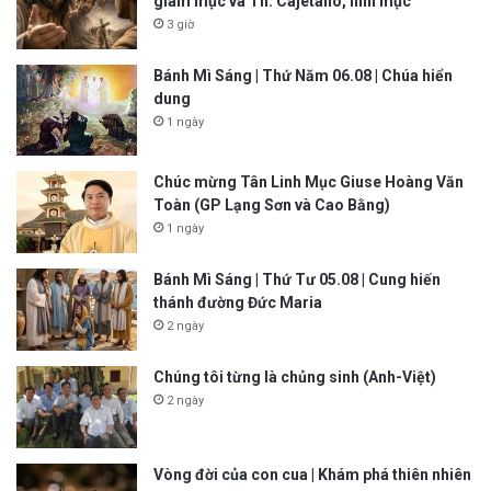
giám mục và Th. Cajêtanô, linh mục
3 giờ
Bánh Mì Sáng | Thứ Năm 06.08 | Chúa hiển
dung
1 ngày
Chúc mừng Tân Linh Mục Giuse Hoàng Văn
Toàn (GP Lạng Sơn và Cao Bằng)
1 ngày
Bánh Mì Sáng | Thứ Tư 05.08 | Cung hiến
thánh đường Đức Maria
2 ngày
Chúng tôi từng là chủng sinh (Anh-Việt)
2 ngày
Vòng đời của con cua | Khám phá thiên nhiên