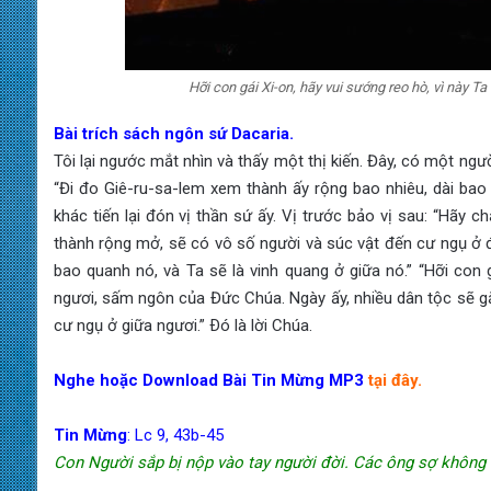
Hỡi con gái Xi-on, hãy vui sướng reo hò, vì này 
Bài trích sách ngôn sứ Dacaria.
Tôi lại ngước mắt nhìn và thấy một thị kiến. Đây, có một ngườ
“Đi đo Giê-ru-sa-lem xem thành ấy rộng bao nhiêu, dài bao n
khác tiến lại đón vị thần sứ ấy. Vị trước bảo vị sau: “Hãy ch
thành rộng mở, sẽ có vô số người và súc vật đến cư ngụ ở 
bao quanh nó, và Ta sẽ là vinh quang ở giữa nó.” “Hỡi con g
ngươi, sấm ngôn của Đức Chúa. Ngày ấy, nhiều dân tộc sẽ g
cư ngụ ở giữa ngươi.” Ðó là lời Chúa.
Nghe hoặc Download Bài Tin Mừng MP3
tại đây.
Tin Mừng
: Lc 9, 43b-45
Con Người sắp bị nộp vào tay người đời. Các ông sợ không d