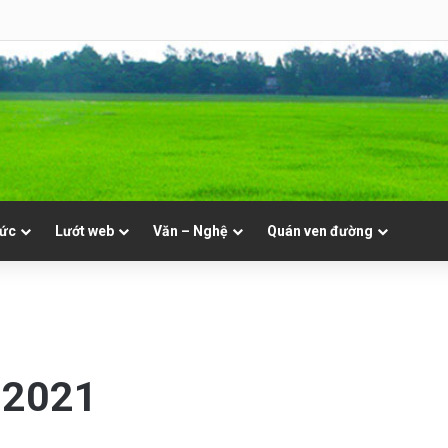
8 | Th. Xystô II, giám mục và Th. Cajêtanô, linh mục
tức
Lướt web
Văn – Nghệ
Quán ven đường
.2021