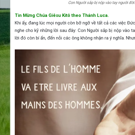
Con Người sắp bị nộp vào tay người đời.
Tin Mừng Chúa Giêsu Kitô theo Thánh Luca.
Khi ấy, đang lúc mọi người còn bỡ ngỡ về tất cả các việc Đức
nghe cho kỹ những lời sau đây: Con Người sắp bị nộp vào tay
lời đó còn bí ẩn, đến nỗi các ông không nhận ra ý nghĩa. Nhưn