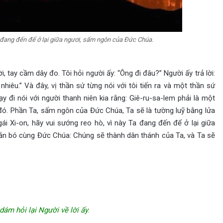
Ta đang đến để ở lại giữa ngươi, sấm ngôn của Đức Chúa.
i, tay cầm dây đo. Tôi hỏi người ấy: “Ông đi đâu?” Người ấy trả lời:
hiêu.” Và đây, vị thần sứ từng nói với tôi tiến ra và một thần sứ
ạy đi nói với người thanh niên kia rằng: Giê-ru-sa-lem phải là một
đó. Phần Ta, sấm ngôn của Đức Chúa, Ta sẽ là tường luỹ bằng lửa
ái Xi-on, hãy vui sướng reo hò, vì này Ta đang đến để ở lại giữa
ắn bó cùng Đức Chúa: Chúng sẽ thành dân thánh của Ta, và Ta sẽ
ám hỏi lại Người về lời ấy
.