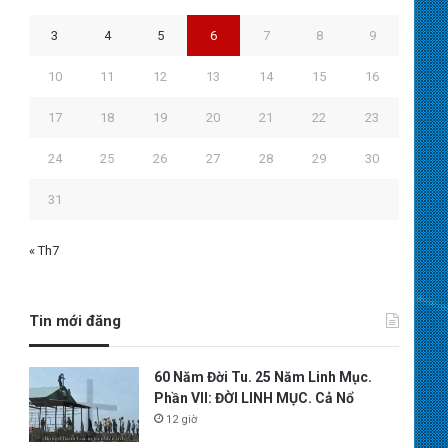
3
4
5
6
7
8
9
10
11
12
13
14
15
16
17
18
19
20
21
22
23
24
25
26
27
28
29
30
31
« Th7
Tin mới đăng
60 Năm Đời Tu. 25 Năm Linh Mục.
Phần VII: ĐỜI LINH MỤC. Cả Nổ
12 giờ