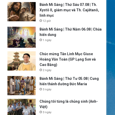
Bánh Mì Sáng | Thứ Sáu 07.08 | Th.
Xystô II, giám mục và Th. Cajêtanô,
linh mục
12 giờ
Bánh Mì Sáng | Thứ Năm 06.08 | Chúa
hiển dung
1 ngày
Chúc mừng Tân Linh Mục Giuse
Hoàng Văn Toàn (GP Lạng Sơn và
Cao Bằng)
2 ngày
Bánh Mì Sáng | Thứ Tư 05.08 | Cung
hiến thánh đường Đức Maria
3 ngày
Chúng tôi từng là chủng sinh (Anh-
Việt)
3 ngày