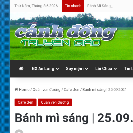
Thứ Năm, Tháng 8 6 2026
Bánh Mì Sáng | Thứ Sáu 07.0
Tin nhanh
GX An Long
Suy niệm
Lời Chúa
Tin 
Home
/
Quán ven đường
/
Café đen
/
Bánh mì sáng | 25.09.2021
Café đen
Quán ven đường
Bánh mì sáng | 25.09