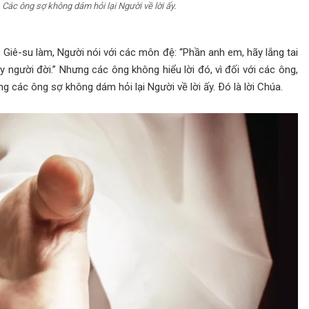
 Các ông sợ không dám hỏi lại Người về lời ấy.
 Giê-su làm, Người nói với các môn đệ: “Phần anh em, hãy lắng tai
 người đời.” Nhưng các ông không hiểu lời đó, vì đối với các ông,
g các ông sợ không dám hỏi lại Người về lời ấy. Ðó là lời Chúa.