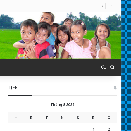
Switch skin
Search 
Lịch
Tháng 8 2026
H
B
T
N
S
B
C
1
2