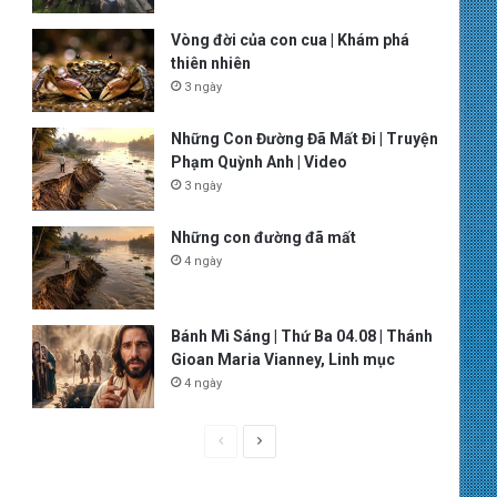
Vòng đời của con cua | Khám phá
thiên nhiên
3 ngày
Những Con Đường Đã Mất Đi | Truyện
Phạm Quỳnh Anh | Video
3 ngày
Những con đường đã mất
4 ngày
Bánh Mì Sáng | Thứ Ba 04.08 | Thánh
Gioan Maria Vianney, Linh mục
4 ngày
P
N
r
e