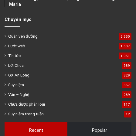
Maria
Chuyên mục
Quán ven đường
3.650
Lướt web
1.607
Tin tức
1.051
Lời Chúa
989
GX An Long
829
Suy niệm
667
Văn – Nghệ
289
Chưa được phân loại
117
Suy niệm trong tuần
12
Recent
Popular