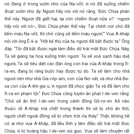
nó đang ở trong vườn nho của Na-vốt, vì nó đã xuống chiếm
đoạt vườn nho ấy. Ngươi hãy nói với nó rằng: ‘Đức Chúa phán
thế này: Ngươi đã giết hại, lại còn chiếm đoạt nữa ư? –ngươi
hãy nói với nó–, Đức Chúa phán thế này: Tại chính nơi chó đã
liếm máu Na-vốt, thì chó cũng sẽ liếm máu ngươi.’” Vua A-kháp
nói với ông Ê-li-a: “Hỡi kẻ thù của ta, ngươi đã bắt được ta.” Ông
đáp: “Tôi đã bắt được ngài làm điều dữ trái mắt Đức Chúa. Này,
Ta sẽ giáng tai hoạ xuống trên ngươi: Ta sẽ xoá sạch hậu duệ
ngươi, Ta sẽ tiêu diệt các đàn ông con trai của A-kháp trong Ít-
ra-en, đang bị ràng buộc hay được tự do. Ta sẽ làm cho nhà
ngươi nên như nhà Gia-róp-am, con của Nơ-vát, và như nhà Ba-
sa con của A-khi-gia u, vì ngươi đã chọc giận Ta và đã làm cho
Ít-ra-en phạm tội.” Đưc Chúa cũng tuyên án phạt I-de-ven rằng:
“Chó sẽ ăn thịt I-de-ven trong cánh đồng Gít-rơ-en. Kẻ nào
thuộc về A-kháp mà chết trong thành thì sẽ bị chó ăn thịt,
người chết ngoài đồng sẽ bị chim trời rỉa thây.” Thật, không hề
có ai như vua A-kháp, đã liều lĩnh y làm điều dữ trái mắt Đưc
Chúa, vì bị hoàng hậu I-de-ven xúi giục. Vua sẽ làm chuyện rất