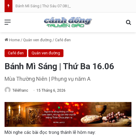
Bánh Mì Sáng | Thứ Sáu 07.08 | Th. Xystô II, giám mục và Th. Cajêtanô, linh mục
Menu
Se
Home
/
Quán ven đường
/
Café đen
Café đen
Quán ven đường
Bánh Mì Sáng | Thứ Ba 16.06
Mùa Thường Niên | Phụng vụ năm A
Téléfranc
15 Tháng 6, 2026
Mời nghe các bài đọc trong thánh lễ hôm nay: