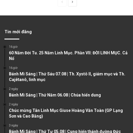
P
N
r
e
e
x
v
t
Tin mới đăng
i
p
o
a
16 giờ
u
g
60 Năm Đời Tu. 25 Năm Linh Mục. Phần VII: ĐỜI LINH MỤC. Cả
Nổ
s
e
16 giờ
p
Bánh Mì Sáng | Thứ Sáu 07.08 | Th. Xystô II, giám mục và Th.
a
Cajêtanô, linh mục
g
2 ngày
e
Bánh Mì Sáng | Thứ Năm 06.08 | Chúa hiển dung
2 ngày
Chúc mừng Tân Linh Mục Giuse Hoàng Văn Toàn (GP Lạng
Sơn và Cao Bằng)
3 ngày
Bánh Mì Sáng | Thứ Tư 05.08 | Cung hiến thánh đường Đức