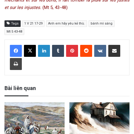
et sur les injustes.
(Mt 5, 43-48)
Tags
1 V 21 17-29
Anh em hãy yêu kẻ thù.
bánh mì sáng
Mt 5 43-48
LinkedIn
Tumblr
Pinterest
Reddit
VKontakte
Share via Email
Print
Bài liên quan