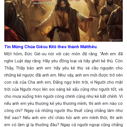
Tin Mừng Chúa Giêsu Kitô theo thánh Mátthêu.
Một hôm, Đức Giê-su nói với các môn đệ rằng: “Anh em đã
nghe Luật dạy rằng: Hãy yêu đồng loại và hãy ghét kẻ thù. Còn
Thầy, Thầy bảo anh em: hãy yêu kẻ thù và cầu nguyện cho
những kẻ ngược đãi anh em. Như vậy, anh em mới được trở nên
con cái của Cha anh em, Đấng ngự trên trời, vì Người cho mặt
trời của Người mọc lên soi sáng kẻ xấu cũng như người tốt, và
cho mưa xuống trên người công chính cũng như kẻ bất chính. Vì
nếu anh em yêu thương kẻ yêu thương mình, thì anh em nào có
công chi? Ngay cả những người thu thuế cũng chẳng làm như
thế sao? Nếu anh em chỉ chào hỏi anh em mình thôi, thì anh
em có làm gì lạ thường đâu? Ngay cả người ngoại cũng chẳng