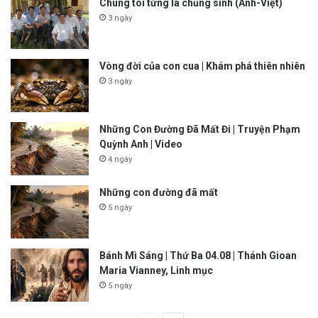
Chúng tôi từng là chủng sinh (Anh-Việt)
3 ngày
Vòng đời của con cua | Khám phá thiên nhiên
3 ngày
Những Con Đường Đã Mất Đi | Truyện Phạm
Quỳnh Anh | Video
4 ngày
Những con đường đã mất
5 ngày
Bánh Mì Sáng | Thứ Ba 04.08 | Thánh Gioan
Maria Vianney, Linh mục
5 ngày