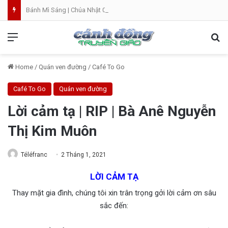
Bánh Mì Sáng | Chúa Nhật 09.08 | Chúa Nhật XIX Thường Niên
Menu
Se
Home
/
Quán ven đường
/
Café To Go
Café To Go
Quán ven đường
Lời cảm tạ | RIP | Bà Anê Nguyễn
Thị Kim Muôn
Téléfranc
2 Tháng 1, 2021
LỜI CẢM TẠ
Thay mặt gia đình, chúng tôi xin trân trọng gởi lời cảm ơn sâu
sắc đến: