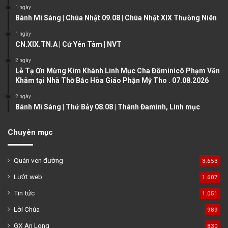
1 ngày
p
Bánh Mì Sáng | Chúa Nhật 09.08 | Chúa Nhật XIX Thường Niên
a
1 ngày
g
CN.XIX.TN.A | Cứ Yên Tâm | NVT
e
2 ngày
Lễ Tạ Ơn Mừng Kim Khánh Linh Mục Cha Đôminicô Phạm Văn
Khâm tại Nhà Thờ Bắc Hòa Giáo Phận Mỹ Tho . 07.08.2026
2 ngày
Bánh Mì Sáng | Thứ Bảy 08.08 | Thánh Đaminh, Linh mục
Chuyên mục
Quán ven đường
3.653
Lướt web
1.607
Tin tức
1.051
Lời Chúa
989
GX An Long
830