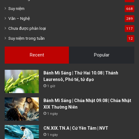
Suy niệm
668
Văn – Nghệ
289
Chưa được phân loại
117
Suy niệm trong tuần
12
Recent
Popular
Bánh Mì Sáng | Thứ Hai 10.08 | Thánh
Laurensô, Phó tế, tử đạo
1 giờ
Bánh Mì Sáng | Chúa Nhật 09.08 | Chúa Nhật
XIX Thường Niên
1 ngày
CN.XIX.TN.A | Cứ Yên Tâm | NVT
1 ngày