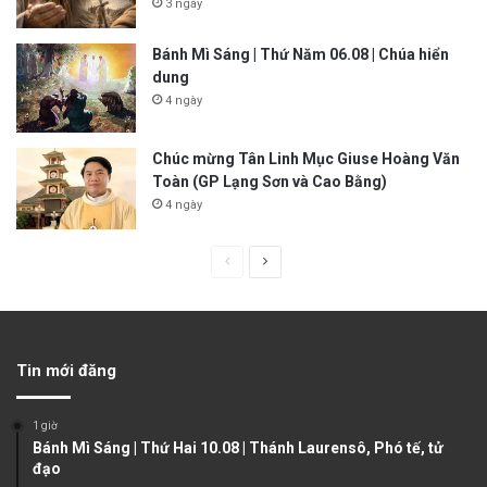
3 ngày
Bánh Mì Sáng | Thứ Năm 06.08 | Chúa hiển
dung
4 ngày
Chúc mừng Tân Linh Mục Giuse Hoàng Văn
Toàn (GP Lạng Sơn và Cao Bằng)
4 ngày
P
N
r
e
e
x
v
t
Tin mới đăng
i
p
o
a
1 giờ
u
g
Bánh Mì Sáng | Thứ Hai 10.08 | Thánh Laurensô, Phó tế, tử
đạo
s
e