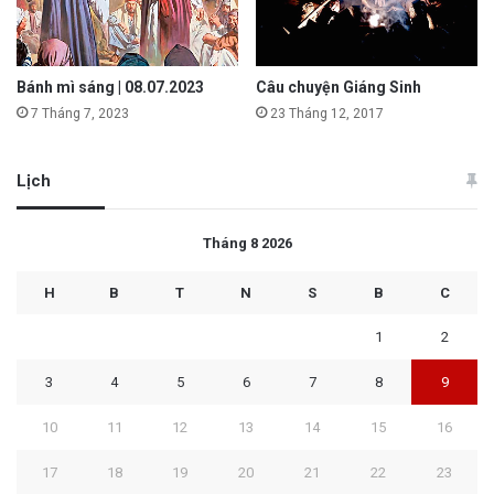
Bánh mì sáng | 08.07.2023
Câu chuyện Giáng Sinh
7 Tháng 7, 2023
23 Tháng 12, 2017
Lịch
Tháng 8 2026
H
B
T
N
S
B
C
1
2
3
4
5
6
7
8
9
10
11
12
13
14
15
16
17
18
19
20
21
22
23