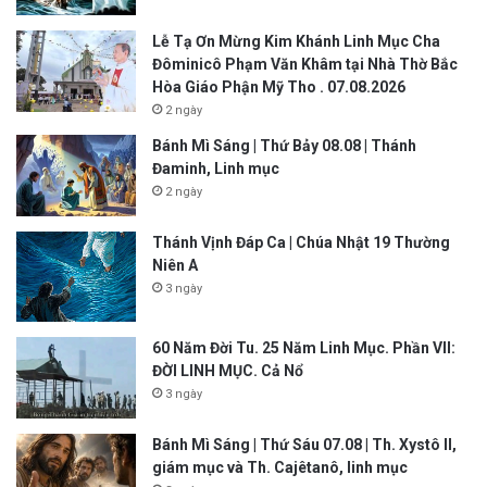
Lễ Tạ Ơn Mừng Kim Khánh Linh Mục Cha
Đôminicô Phạm Văn Khâm tại Nhà Thờ Bắc
Hòa Giáo Phận Mỹ Tho . 07.08.2026
2 ngày
Bánh Mì Sáng | Thứ Bảy 08.08 | Thánh
Đaminh, Linh mục
2 ngày
Thánh Vịnh Đáp Ca | Chúa Nhật 19 Thường
Niên A
3 ngày
60 Năm Đời Tu. 25 Năm Linh Mục. Phần VII:
ĐỜI LINH MỤC. Cả Nổ
3 ngày
Bánh Mì Sáng | Thứ Sáu 07.08 | Th. Xystô II,
giám mục và Th. Cajêtanô, linh mục