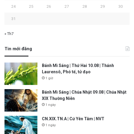
24
25
26
27
28
29
30
31
« Th7
Tin mới đăng
Bánh Mì Sáng | Thứ Hai 10.08 | Thánh
Laurensô, Phó tế, tử đạo
1 giờ
Bánh Mì Sáng | Chúa Nhật 09.08 | Chúa Nhật
XIX Thường Niên
1 ngày
CN.XIX.TN.A | Cứ Yên Tâm | NVT
1 ngày