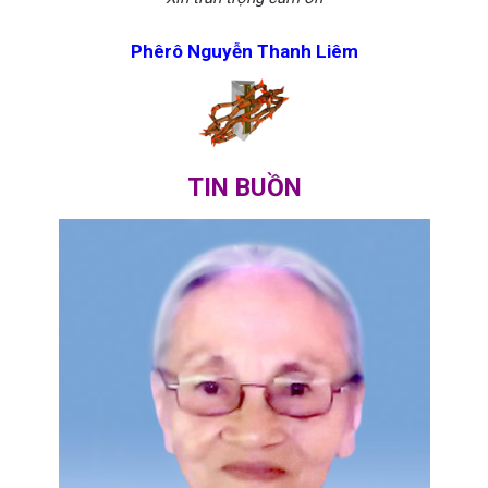
Phêrô Nguyễn Thanh Liêm
TIN BUỒN