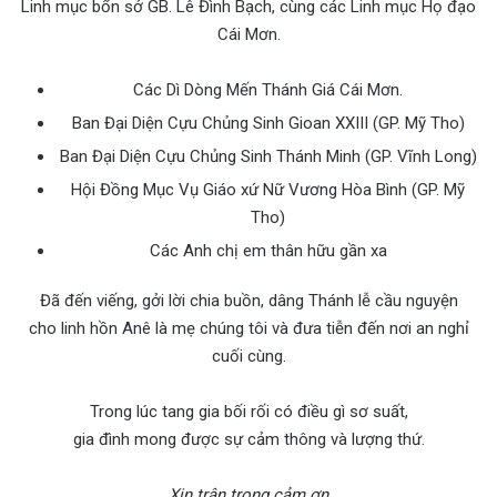
Linh mục bổn sở GB. Lê Đình Bạch, cùng các Linh mục Họ đạo
Cái Mơn.
Các Dì Dòng Mến Thánh Giá Cái Mơn.
Ban Đại Diện Cựu Chủng Sinh Gioan XXIII (GP. Mỹ Tho)
Ban Đại Diện Cựu Chủng Sinh Thánh Minh (GP. Vĩnh Long)
Hội Đồng Mục Vụ Giáo xứ Nữ Vương Hòa Bình (GP. Mỹ
Tho)
Các Anh chị em thân hữu gần xa
Đã đến viếng, gởi lời chia buồn, dâng Thánh lễ cầu nguyện
cho linh hồn Anê là mẹ chúng tôi và đưa tiễn đến nơi an nghỉ
cuối cùng.
Trong lúc tang gia bối rối có điều gì sơ suất,
gia đình mong được sự cảm thông và lượng thứ.
Xin trân trọng cảm ơn