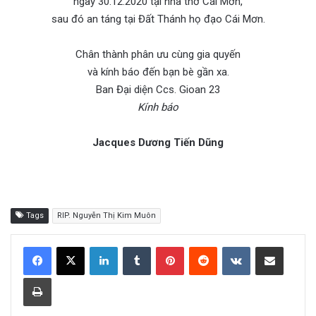
ngày 30.12.2020 tại nhà thờ Cái Mơn,
sau đó an táng tại Đất Thánh họ đạo Cái Mơn.
Chân thành phân ưu cùng gia quyến
và kính báo đến bạn bè gần xa.
Ban Đại diện Ccs. Gioan 23
Kính báo
Jacques Dương Tiến Dũng
Tags
RIP. Nguyễn Thị Kim Muôn
LinkedIn
Tumblr
Pinterest
Reddit
VKontakte
Share via Email
Print