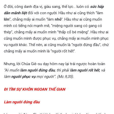
Ở đời, công danh địa vị, giàu sang, thế lực… luôn có
sức hấp
dẫn mãnh liệt
đối với con người. Hầu như ai cũng thích “làm
lớn
”, chẳng mấy ai muốn “làm
nhỏ
”. Hầu như ai cũng muốn
mình có tiếng nói mạnh mẽ, “miệng người sang có gang có
thép”, chẳng mấy ai muốn mình “thấp cổ bé miệng”. Hầu như ai
cũng muốn mình được phục vụ, chẳng mấy ai muốn mình phục
vụ người khác. Thế nên, ai cũng muốn là “người đứng đầu”, chứ
chẳng mấy ai muốn mình là “người rốt hết”.
Nhưng, lời Chúa Giê-su dạy hôm nay lại trái ngược hoàn toàn
“Ai muốn
làm người đứng đầu
, thì phải
làm người rốt hết
, và
làm
người phục vụ
mọi người”. (Mc.9,35).
ĐI TÌM SỰ KHÔN NGOAN THẾ GIAN
Làm người đứng đầu