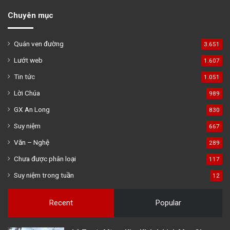
Chuyên mục
Quán ven đường
3.651
Lướt web
1.607
Tin tức
1.051
Lời Chúa
989
GX An Long
830
Suy niệm
667
Văn – Nghệ
289
Chưa được phân loại
117
Suy niệm trong tuần
12
Recent
Popular