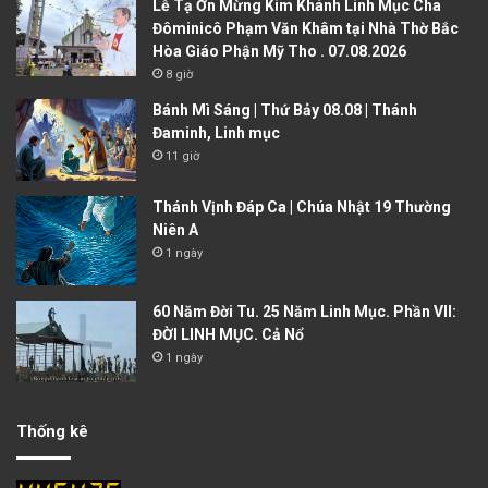
Lễ Tạ Ơn Mừng Kim Khánh Linh Mục Cha
Đôminicô Phạm Văn Khâm tại Nhà Thờ Bắc
Hòa Giáo Phận Mỹ Tho . 07.08.2026
8 giờ
Bánh Mì Sáng | Thứ Bảy 08.08 | Thánh
Đaminh, Linh mục
11 giờ
Thánh Vịnh Đáp Ca | Chúa Nhật 19 Thường
Niên A
1 ngày
60 Năm Đời Tu. 25 Năm Linh Mục. Phần VII:
ĐỜI LINH MỤC. Cả Nổ
1 ngày
Thống kê