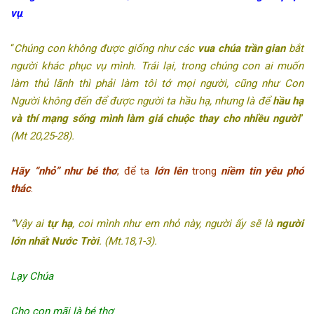
vụ
.
“
Chúng con không được giống như các
vua chúa trần gian
bắt
người khác phục vụ mình. Trái lại, trong chúng con ai muốn
làm thủ lãnh thì phải làm tôi tớ mọi
người, cũng như Con
Người không đến để được người ta hầu hạ, nhưng là để
hầu hạ
và thí mạng sống mình làm giá chuộc thay cho nhiều người
”
(Mt 20,25-28).
Hãy “nhỏ” như bé thơ
, để ta
lớn lên
trong
niềm tin yêu phó
thác
.
“
Vậy ai
tự hạ
, coi mình như em nhỏ này, người ấy sẽ là
người
lớn nhất Nước Trời
. (Mt.18,1-3).
Lạy Chúa
Cho con mãi là bé thơ