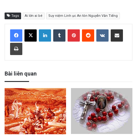
Tags
Ai lớn ai bé
Suy niệm Linh ục An tôn Nguyễn Văn Tiếng
LinkedIn
Tumblr
Pinterest
Reddit
VKontakte
Share via Email
Print
Bài liên quan