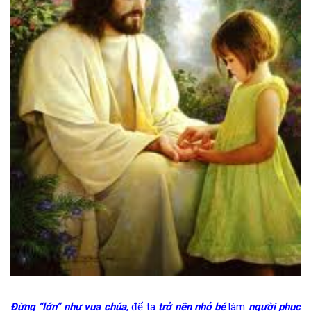
Đừng “lớn” như vua chúa
, để ta
trở nên nhỏ bé
làm
người phục