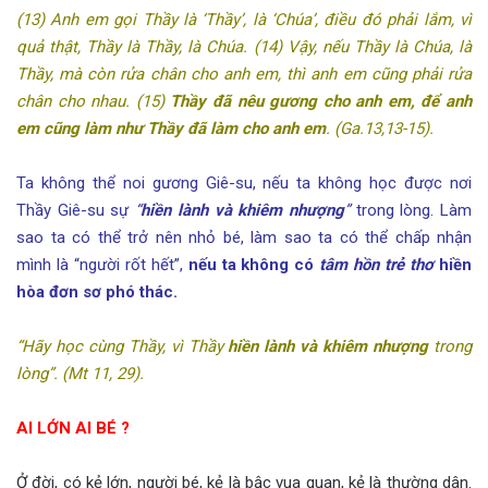
(13) Anh em gọi Thầy là ‘Thầy’, là ‘Chúa’, điều đó phải lắm, vì
quả thật, Thầy là Thầy, là Chúa. (14) Vậy, nếu Thầy là Chúa, là
Thầy, mà còn rửa chân cho anh em, thì anh em cũng phải rửa
chân cho nhau. (15)
Thầy đã nêu gương cho anh em, để anh
em cũng làm như Thầy đã làm cho anh em
. (Ga.13,13-15).
Ta không thể noi gương Giê-su, nếu ta không học được nơi
Thầy Giê-su sự
“
hiền lành và khiêm
nhượng
”
trong lòng. Làm
sao ta có thể trở nên nhỏ bé, làm sao ta có thể chấp nhận
mình là “người rốt hết”,
nếu ta không có
tâm hồn trẻ thơ
hiền
hòa đơn sơ phó thác.
“Hãy học cùng Thầy, vì Thầy
hiền lành và khiêm nhượng
trong
lòng”. (Mt 11, 29).
AI LỚN AI BÉ ?
Ở đời, có kẻ lớn, người bé, kẻ là bậc vua quan, kẻ là thường dân.