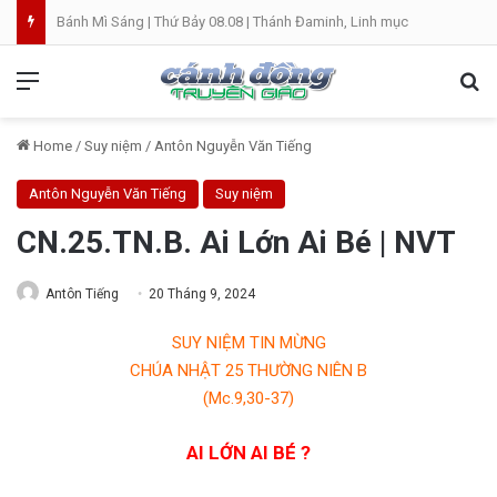
Bánh Mì Sáng | Thứ Bảy 08.08 | Thánh Đaminh, Linh mục
Menu
Se
Home
/
Suy niệm
/
Antôn Nguyễn Văn Tiếng
Antôn Nguyễn Văn Tiếng
Suy niệm
CN.25.TN.B. Ai Lớn Ai Bé | NVT
Antôn Tiếng
20 Tháng 9, 2024
SUY NIỆM TIN MỪNG
CHÚA NHẬT 25 THƯỜNG NIÊN B
(Mc.9,30-37)
AI LỚN AI BÉ ?