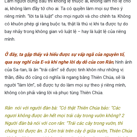
Làm người đứng đầu thì không lệ thuộc ai, không làm nô lệ cho
ai, không làm đầy tớ cho ai. Ta có quyền làm mọi sự theo ý
riêng mình. “lời ta là luật” cho mọi người và cho chính ta. Không
có khuôn phép gì ràng buộc ta, thật là thú vị khi ta được tự do
bay nhảy trong không gian vô luật lệ – hay là luật lệ của riêng
mình.
Ở đây, ta gặp thấy và hiểu được sự vấp ngã của nguyên tổ,
qua suy nghĩ của E-và khi nghe lời dụ dỗ của con Rắn
, hình ảnh
của Sa-tan, là ăn “trái cấm” sẽ được tinh khôn như những vị
thần, điều đó cũng có nghĩa là ngang bằng Thiên Chúa, sẽ là
người “làm lớn”, sẽ được tự do làm mọi sự theo ý riêng mình,
không còn phải vâng lời và phục tùng Thiên Chúa.
Rắn nói với người đàn bà: “Có thật Thiên Chúa bảo: “Các
ngươi không được ăn hết mọi trái cây trong vườn không? 2
Người đàn bà nói với con rắn: “Trái các cây trong vườn, thì
chúng tôi được ăn. 3 Còn trái trên cây ở giữa vườn, Thiên Chúa