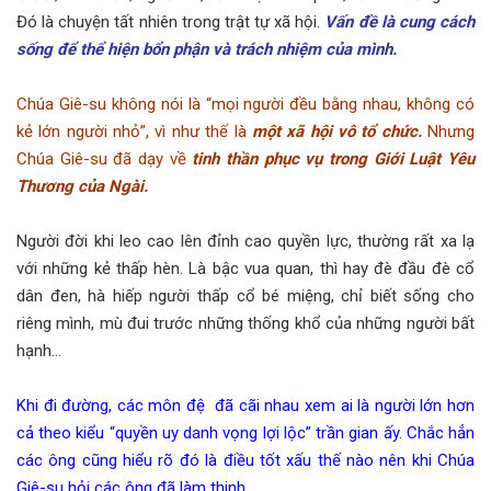
Đó là chuyện tất nhiên trong trật tự xã hội.
Vấn đề là cung cách
sống để thể hiện bổn phận và trách nhiệm của mình.
Chúa Giê-su không nói là “mọi người đều bằng nhau, không có
kẻ lớn người nhỏ”, vì như thế là
một xã hội vô tổ chức.
Nhưng
Chúa Giê-su đã dạy về
tinh thần phục vụ trong Giới Luật Yêu
Thương của Ngài.
Người đời khi leo cao lên đỉnh cao quyền lực, thường rất xa lạ
với những kẻ thấp hèn. Là bậc vua quan, thì hay đè đầu đè cổ
dân đen, hà hiếp người thấp cổ bé miệng, chỉ biết sống cho
riêng mình, mù đui trước những thống khổ của những người bất
hạnh…
Khi đi đường, các môn đệ đã cãi nhau xem ai là người lớn hơn
cả theo kiểu “quyền uy danh vọng lợi lộc” trần gian ấy. Chắc hẳn
các ông cũng hiểu rõ đó là điều tốt xấu thế nào nên khi Chúa
Giê-su hỏi các ông đã làm thinh.