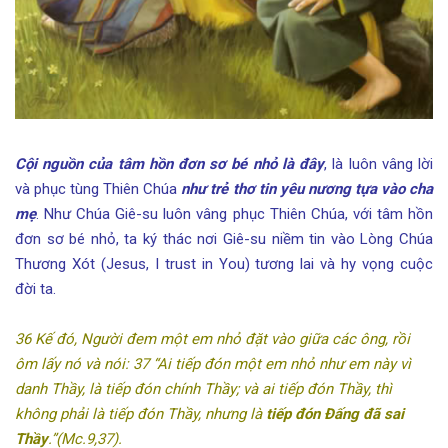
Cội nguồn của tâm hồn đơn sơ bé nhỏ là đây
, là luôn vâng lời
và phục tùng Thiên Chúa
như trẻ thơ tin yêu nương tựa vào cha
mẹ
. Như Chúa Giê-su luôn vâng phục Thiên Chúa, với tâm hồn
đơn sơ bé nhỏ, ta ký thác nơi Giê-su niềm tin vào Lòng Chúa
Thương Xót (Jesus, I trust in You) tương lai và hy vọng cuộc
đời ta.
36 Kế đó, Người đem một em nhỏ đặt vào giữa các ông, rồi
ôm lấy nó và nói: 37 “Ai tiếp đón một em nhỏ như em này vì
danh Thầy, là tiếp đón chính Thầy; và ai tiếp đón Thầy, thì
không phải là tiếp đón Thầy, nhưng là
tiếp đón Đấng
đã sai
Thầy
.”(Mc.9,37).