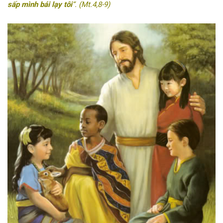
sấp mình bái lạy tôi
“. (Mt.4,8-9)