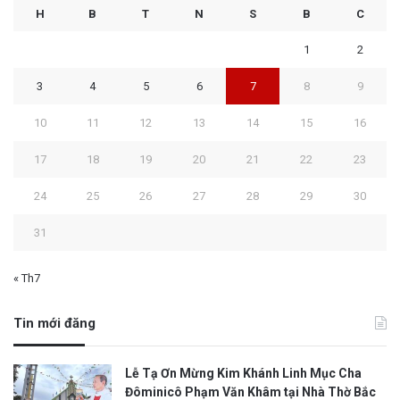
H
B
T
N
S
B
C
1
2
3
4
5
6
7
8
9
10
11
12
13
14
15
16
17
18
19
20
21
22
23
24
25
26
27
28
29
30
31
« Th7
Tin mới đăng
Lễ Tạ Ơn Mừng Kim Khánh Linh Mục Cha
Đôminicô Phạm Văn Khâm tại Nhà Thờ Bắc