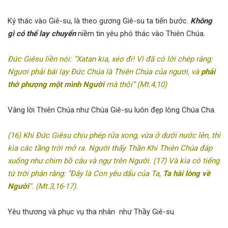
Ký thác vào Giê-su, là theo gương Giê-su ta tiến bước.
Không
gì có thể lay chuyển
niềm tin yêu phó thác vào Thiên Chúa.
Ðức Giêsu liền nói: “Xatan kia, xéo đi! Vì đã có lời chép rằng:
Ngươi phải bái lạy Ðức Chúa là Thiên Chúa của ngươi, và
phải
thờ phượng một mình Người
mà thôi” (Mt.4,10)
Vâng lời Thiên Chúa như Chúa Giê-su luôn đẹp lòng Chúa Cha.
(16) Khi Ðức Giêsu chịu phép rửa xong, vừa ở dưới nước lên, thì
kìa các tầng trời mở ra. Người thấy Thần Khí Thiên Chúa đáp
xuống như chim bồ câu và ngự trên Người. (17) Và kìa có tiếng
từ trời phán rằng: “Ðây là Con yêu dấu của Ta,
Ta hài lòng về
Người
“. (Mt.3,16-17).
Yêu thương và phục vụ tha nhân như Thầy Giê-su.