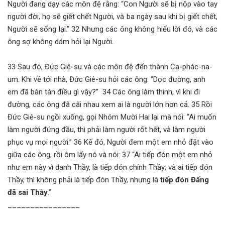
Người đang dạy các môn đệ rằng: “Con Người sẽ bị nộp vào tay
người đời, họ sẽ giết chết Người, và ba ngày sau khi bị giết chết,
Người sẽ sống lại.” 32 Nhưng các ông không hiểu lời đó, và các
ông sợ không dám hỏi lại Người.
33 Sau đó, Đức Giê-su và các môn đệ đến thành Ca-phác-na-
um. Khi về tới nhà, Đức Giê-su hỏi các ông: “Dọc đường, anh
em đã bàn tán điều gì vậy?” 34 Các ông làm thinh, vì khi đi
đường, các ông đã cãi nhau xem ai là người lớn hơn cả. 35 Rồi
Đức Giê-su ngồi xuống, gọi Nhóm Mười Hai lại mà nói: “Ai muốn
làm người đứng đầu, thì phải làm người rốt hết, và làm người
phục vụ mọi người.” 36 Kế đó, Người đem một em nhỏ đặt vào
giữa các ông, rồi ôm lấy nó và nói: 37 “Ai tiếp đón một em nhỏ
như em này vì danh Thầy, là tiếp đón chính Thầy; và ai tiếp đón
Thầy, thì không phải là tiếp đón Thầy, nhưng là
tiếp đón Đấng
đã sai Thầy
.”
________________