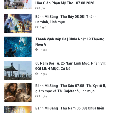
Hòa Giáo Phận Mỹ Tho . 07.08.2026
8 giờ
Bánh Mì Sáng | Thứ Bảy 08.08 | Thánh
Đaminh, Linh mục
11 giờ
Thánh Vịnh Đáp Ca | Chúa Nhật 19 Thường
Niên A
1 ngày
60 Năm Đời Tu. 25 Năm Linh Mục. Phần VII:
ĐỜI LINH MỤC. Cả Nổ
1 ngày
Bánh Mì Sáng | Thứ Sáu 07.08 | Th. Xystô II,
giám mục và Th. Cajêtanô, linh mục
2 ngày
Bánh Mì Sáng | Thứ Năm 06.08 | Chúa hiển