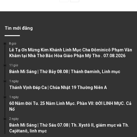
r
e
e
x
v
t
Tin mới đăng
i
p
o
a
8 giờ
u
g
Lễ Tạ Ơn Mừng Kim Khánh Linh Mục Cha Đôminicô Phạm Văn
Khâm tại Nhà Thờ Bắc Hòa Giáo Phận Mỹ Tho . 07.08.2026
s
e
11 giờ
p
Bánh Mì Sáng | Thứ Bảy 08.08 | Thánh Đaminh, Linh mục
a
1 ngày
g
Thánh Vịnh Đáp Ca | Chúa Nhật 19 Thường Niên A
e
1 ngày
60 Năm Đời Tu. 25 Năm Linh Mục. Phần VII: ĐỜI LINH MỤC. Cả
Nổ
2 ngày
Bánh Mì Sáng | Thứ Sáu 07.08 | Th. Xystô II, giám mục và Th.
Cajêtanô, linh mục