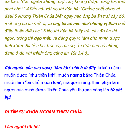
đã bảo: “Các ngươi không được ăn, không được động tới, kẻo
phải chết.” 4 Rắn nói với người đàn bà: “Chẳng chết chóc gì
đâu! 5 Nhưng Thiên Chúa biết ngày nào ông bà ăn trái cây đó,
mắt ông bà sẽ mở ra, và
ông bà sẽ nên như những vị thần
biết
điều thiện điều ác.” 6 Người đàn bà thấy trái cây đó ăn thì
ngon, trông thì đẹp mắt, và đáng quý vì làm cho mình được
tinh khôn. Bà liền hái trái cây mà ăn, rồi đưa cho cả chồng
đang ở đó với mình; ông cũng ăn. (St.3,4-6).
Cội nguồn của cao vọng “làm lớn” chính là đây
, là kiêu căng
muốn được “như thần linh”, muốn ngang bằng Thiên Chúa,
muốn làm “bá chủ muôn loài”, mà quên rằng, thân phận làm
người của mình được Thiên Chúa yêu thương nâng lên
từ cát
bụi
.
ĐI TÌM SỰ KHÔN NGOAN THIÊN CHÚA
Làm người rốt hết