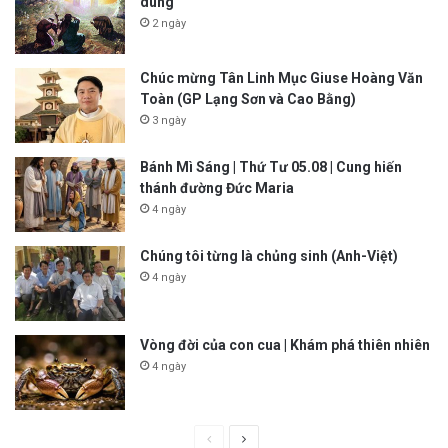
dung
2 ngày
Chúc mừng Tân Linh Mục Giuse Hoàng Văn
Toàn (GP Lạng Sơn và Cao Bằng)
3 ngày
Bánh Mì Sáng | Thứ Tư 05.08 | Cung hiến
thánh đường Đức Maria
4 ngày
Chúng tôi từng là chủng sinh (Anh-Việt)
4 ngày
Vòng đời của con cua | Khám phá thiên nhiên
4 ngày
P
N