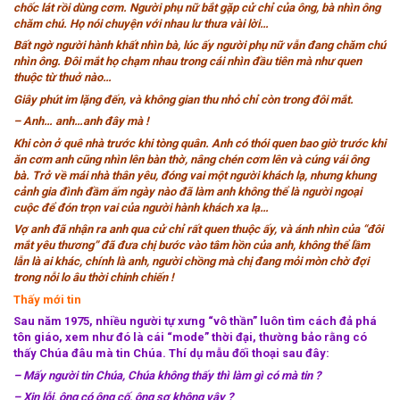
chốc lát rồi dùng cơm. Người phụ nữ bắt gặp cử chỉ của ông, bà nhìn ông
chăm chú. Họ nói chuyện với nhau lư thưa vài lời…
Bất ngờ người hành khất nhìn bà, lúc ấy người phụ nữ vẫn đang chăm chú
nhìn ông. Đôi mắt họ chạm nhau trong cái nhìn đầu tiên mà như quen
thuộc từ thuở nào…
Giây phút im lặng đến, và không gian thu nhỏ chỉ còn trong đôi mắt.
– Anh… anh…anh đây mà !
Khi còn ở quê nhà trước khi tòng quân. Anh có thói quen bao giờ trước khi
ăn cơm anh cũng nhìn lên bàn thờ, nâng chén cơm lên và cúng vái ông
bà. Trở về mái nhà thân yêu, đóng vai một người khách lạ, nhưng khung
cảnh gia đình đầm ấm ngày nào đã làm anh không thể là người ngoại
cuộc để đón trọn vai của người hành khách xa lạ…
Vợ anh đã nhận ra anh qua cử chỉ rất quen thuộc ấy, và ánh nhìn của “đôi
mắt yêu thương” đã đưa chị bước vào tâm hồn của anh, không thể lầm
lẫn là ai khác, chính là anh, người chồng mà chị đang mỏi mòn chờ đợi
trong nỗi lo âu thời chinh chiến !
Thấy mới tin
Sau năm 1975, nhiều người tự xưng “vô thần” luôn tìm cách đả phá
tôn giáo, xem như đó là cái “mode” thời đại, thường bảo rằng có
thấy Chúa đâu mà tin Chúa. Thí dụ mẫu đối thoại sau đây:
– Mấy người tin Chúa, Chúa không thấy thì làm gì có mà tin ?
– Xin lỗi, ông có ông cố, ông sơ không vậy ?