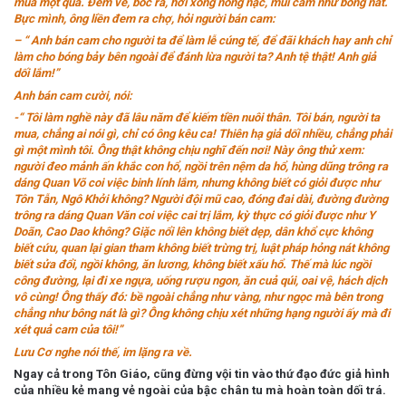
mua một quả. Đem về, bóc ra, hơi xông nồng nặc, múi cam như bông nát.
Bực mình, ông liền đem ra chợ, hỏi người bán cam:
– “ Anh bán cam cho người ta để làm lễ cúng tế, để đãi khách hay anh chỉ
làm cho bóng bảy bên ngoài để đánh lừa người ta? Anh tệ thật! Anh giả
dối lắm!”
Anh bán cam cười, nói:
-“ Tôi làm nghề này đã lâu năm để kiếm tiền nuôi thân. Tôi bán, người ta
mua, chẳng ai nói gì, chỉ có ông kêu ca! Thiên hạ giả dối nhiều, chẳng phải
gì một mình tôi. Ông thật không chịu nghĩ đến nơi! Này ông thử xem:
người đeo mảnh ấn khắc con hổ, ngồi trên nệm da hổ, hùng dũng trông ra
dáng Quan Võ coi việc binh lính lắm, nhưng không biết có giỏi được như
Tôn Tẫn, Ngô Khởi không? Người đội mũ cao, đóng đai dài, đường đường
trông ra dáng Quan Văn coi việc cai trị lắm, kỳ thực có giỏi được như Y
Doãn, Cao Dao không? Giặc nổi lên không biết dẹp, dân khổ cực không
biết cứu, quan lại gian tham không biết trừng trị, luật pháp hỏng nát không
biết sửa đổi, ngồi không, ăn lương, không biết xấu hổ. Thế mà lúc ngồi
công đường, lại đi xe ngựa, uống rượu ngon, ăn cuả qúi, oai vệ, hách dịch
vô cùng! Ông thấy đó
: bề ngoài chẳng như vàng, như ngọc mà bên trong
chẳng như bông nát là gì
? Ông không chịu xét những hạng người ấy mà đi
xét quả cam của tôi!”
Lưu Cơ nghe nói thế, im lặng ra về.
Ngay cả trong Tôn Giáo, cũng đừng vội tin vào thứ đạo đức giả hình
của nhiều kẻ mang vẻ ngoài của bậc chân tu mà hoàn toàn dối trá.