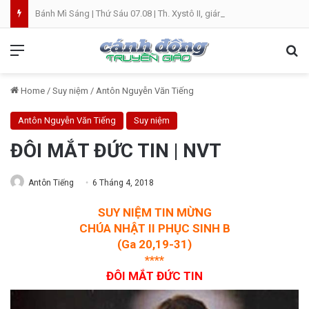
Bánh Mì Sáng | Thứ Sáu 07.08 | Th. Xystô II, giám mục và Th. Cajêtanô, linh mục
Menu
Se
Home
/
Suy niệm
/
Antôn Nguyễn Văn Tiếng
Antôn Nguyễn Văn Tiếng
Suy niệm
ĐÔI MẮT ĐỨC TIN | NVT
Antôn Tiếng
6 Tháng 4, 2018
SUY NIỆM TIN MỪNG
CHÚA NHẬT II PHỤC SINH B
(Ga 20,19-31)
****
ĐÔI MẮT ĐỨC TIN