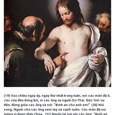
(19) Vào chiều ngày ấy, ngày thứ nhất trong tuần, nơi các môn đệ ở,
các cửa đều đóng kín, vì các ông sợ người Do Thái. Đức Giê-su
đến, đứng giữa các ông và nói: “Bình an cho anh em!” (20) Nói
xong, Người cho các ông xem tay và cạnh sườn. Các môn đệ vui
mừng vì được thấy Chúa. (21) Người lại nói với các ông: “Bình an