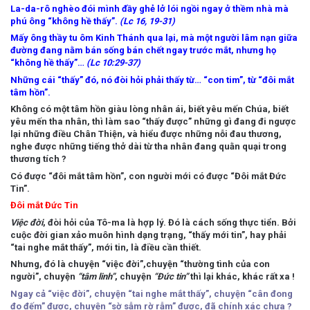
La-da-rô nghèo đói mình đầy ghẻ lở lói ngồi ngay ở thềm nhà mà
phú ông “không hề thấy”.
(Lc 16, 19-31)
Mấy ông thầy tu ôm Kinh Thánh qua lại, mà một người lâm nạn giữa
đường đang nằm bán sống bán chết ngay trước mắt, nhưng họ
“không hề thấy”…
(Lc 10:29-37)
Những cái “thấy” đó, nó đòi hỏi phải thấy từ… “con tim”, từ “đôi mắt
tâm hồn”.
Không có một tâm hồn giàu lòng nhân ái, biết yêu mến Chúa, biết
yêu mến tha nhân, thì làm sao “thấy được” những gì đang đi ngược
lại những điều Chân Thiện, và hiểu được những nỗi đau thương,
nghe được những tiếng thở dài từ tha nhân đang quằn quại trong
thương tích ?
Có được “đôi mắt tâm hồn”, con người mới có được “Đôi mắt Đức
Tin”.
Đôi mắt Đức Tin
Việc đời
, đòi hỏi của Tô-ma là hợp lý. Đó là cách sống thực tiển. Bởi
cuộc đời gian xảo muôn hình dạng trạng, “thấy mới tin”, hay phải
“tai nghe mắt thấy”, mới tin, là điều cần thiết.
Nhưng, đó là chuyện “việc đời”,chuyện “thường tình của con
người”, chuyện
“
tâm linh
”
, chuyện
“
Đức tin
”
thì lại khác, khác rất xa !
Ngay cả “việc đời”, chuyện “tai nghe mắt thấy”, chuyện “cân đong
đo đếm” được, chuyện “sờ sẫm rờ rẫm” được, đã chính xác chưa ?