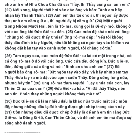
cho anh em! Như Chúa Cha đã sai Thầy, thì Thầy cũng sai anh em.”
(22) Nói xong, Người thổi hơi vào các ông và bảo: “Anh em hãy
nhận lấy Thánh Thần. (23) Anh em tha tội cho ai, thì người ấy được
tha; anh em cầm giữ ai, thì người ấy bị cầm giữ.” (24) Một người
trong Nhóm Mười Hai, tên là Tô-ma, cũng gọi là Đi-đy-mô, không ở
với các ông khi Đức Giê-su đến. (25) Các môn đệ khác nói với ông:
“Chúng tôi đã được thấy Chúa!” Ông Tô-ma đáp: “Nếu tôi không
thấy dấu đinh ở tay Người, nếu tôi không xỏ ngón tay vào lỗ đinh và
không đặt bàn tay vào cạnh sườn Người, tôi chẳng có tin.”
(26) Tám ngày sau, các môn đệ Đức Giê-su lại có mặt trong nhà, có
cả ông Tô-ma ở đó với các ông. Các cửa đều đóng kín. Đức Giê-su
đến, đứng giữa các ông và nói: “Bình an cho anh em.” (27) Rồi
Người bảo ông Tô-ma: “Đặt ngón tay vào đây, và hãy nhìn xem tay
Thầy. Đưa tay ra mà đặt vào cạnh sườn Thầy. Đừng cứng lòng nữa,
nhưng hãy tin.” (28) Ông Tô-ma thưa Người: “Lạy Chúa của con, lạy
Thiên Chúa của con!” (29) Đức Giê-su bảo: “Vì đã thấy Thầy, nên
anh tin. Phúc thay những người không thấy mà tin!”
(30) Đức Giê-su đã làm nhiều dấu lạ khác nữa trước mặt các môn
đệ; nhưng những dấu lạ đó không được ghi chép trong sách này.
(31) Còn những điều đã được chép ở đây là để anh em tin rằng Đức
Giê-su là Đấng Ki-tô, Con Thiên Chúa, và để anh em tin mà được sự
sống nhờ danh Người.
_________________