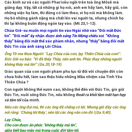
Các kinh sư và các người Pharisêu ngồi trên toà ông Môsê mà
giảng dạy. Vậy, tất cả những gì họ nói, anh em hãy làm, hãy giữ, còn
những việc họ làm, thì đừng có làm theo, vì họ
nói mà không làm
.
Họ bó những gánh nặng mà chất lên vai người ta, nhưng chính họ
thì lại
không buồn động ngón tay vào
. (Mt.23,1-12).
Chúa Giê-su muốn mọi người tin vào Ngài nhờ vào “Đôi mắt Đức
tin”. “Đôi mắt” ấy nhận
được ánh sáng Tin Mừng chiếu soi
. “Không
thấy” bằng đôi mắt thể xác phàm nhân, nhưng “thấy” bằng đôi mắt
Đức Tin của ánh sáng Lời Chúa.
Ông Tô-ma thưa Người: “Lạy Chúa của con, lạy Thiên Chúa của con!”.
Đức Giê-su bảo: “Vì đã thấy Thầy, nên anh tin. Phúc thay những người
không thấy mà tin
!” (Ga.20,18-19).
Giác quan của con người phàm phu tục tử đối với chuyện đời còn
chưa hiểu hết, làm sao thấu hiểu những Mầu nhiệm của Tình Yêu
Thiên Chúa ?
Con người không thể vươn cao, không thể đến với Đức Tin, gìn giữ
Đức Tin, nuôi sống Đức Tin, nếu không
thoát ra khỏi tầm mắt hạn hẹp
và
tăm tối
của mình.
Nếu các ông đui mù, thì các ông đã chẳng có tội. Nhưng giờ đây các ông
nói rằng: ‘
Chúng tôi thấy’
, nên tội các ông vẫn còn đó !(Ga.9,40).
Lạy Chúa,
Cho con được ân phúc “không thấy mà tin”,
giữa biết bao mây mù trong cuộc đời tăm tối.