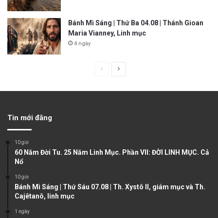
Bánh Mì Sáng | Thứ Ba 04.08 | Thánh Gioan
Maria Vianney, Linh mục
4 ngày
P
N
r
e
e
x
v
t
Tin mới đăng
i
p
o
a
10 giờ
u
g
60 Năm Đời Tu. 25 Năm Linh Mục. Phần VII: ĐỜI LINH MỤC. Cả
Nổ
s
e
10 giờ
p
Bánh Mì Sáng | Thứ Sáu 07.08 | Th. Xystô II, giám mục và Th.
a
Cajêtanô, linh mục
g
1 ngày