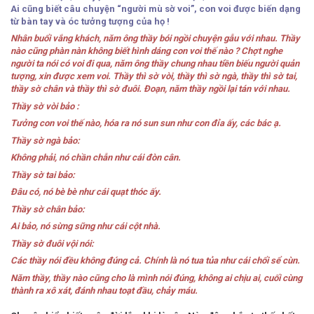
Ai cũng biết câu chuyện “người mù sờ voi”, con voi được biến dạng
từ bàn tay và óc tưởng tượng của họ !
Nhân buổi vắng khách, năm ông thầy bói ngồi chuyện gẫu với nhau. Thầy
nào cũng phàn nàn không biết hình dáng con voi thế nào ? Chợt nghe
người ta nói có voi đi qua, năm ông thầy chung nhau tiền biếu người quản
tượng, xin được xem voi. Thầy thì sờ
vòi
, thầy thì sờ
ngà
, thầy thì sờ
tai
,
thầy sờ
chân
và thầy thì sờ
đuôi
. Đoạn, năm thầy ngồi lại tán với nhau.
Thầy sờ
vòi
bảo :
Tưởng con voi thế nào, hóa ra nó sun sun như con đỉa ấy, các bác ạ.
Thầy sờ
ngà
bảo:
Không phải, nó chần chẫn như cái đòn cân.
Thầy sờ
tai
bảo:
Đâu có, nó bè bè như cái quạt thóc ấy.
Thầy sờ
chân
bảo:
Ai bảo, nó sừng sững như cái cột nhà.
Thầy sờ
đuôi
vội nói:
Các thầy nói đều không đúng cả. Chính là nó tua tủa như cái chổi sể cùn.
Năm thầy, thầy nào cũng cho là mình nói đúng, không ai chịu ai, cuối cùng
thành ra xô xát, đánh nhau toạt đầu, chảy máu.