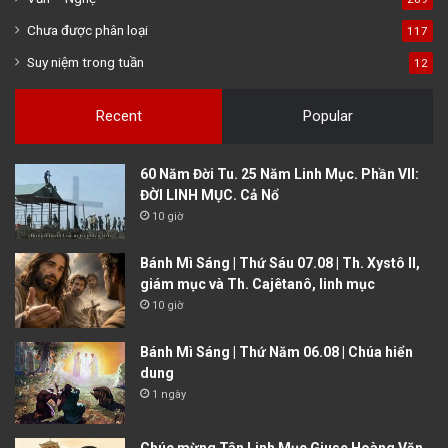
Chưa được phân loại
117
Suy niệm trong tuần
12
Recent
Popular
60 Năm Đời Tu. 25 Năm Linh Mục. Phần VII:
ĐỜI LINH MỤC. Cả Nổ
10 giờ
Bánh Mì Sáng | Thứ Sáu 07.08 | Th. Xystô II,
giám mục và Th. Cajêtanô, linh mục
10 giờ
Bánh Mì Sáng | Thứ Năm 06.08 | Chúa hiển
dung
1 ngày