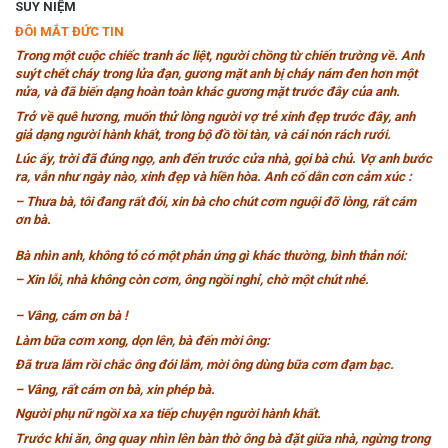
SUY NIỆM
ĐÔI MẮT ĐỨC TIN
Trong một cuộc chiếc tranh ác liệt, người chồng từ chiến trường về. Anh
suýt chết cháy trong lửa đạn, gương mặt anh bị cháy nám đen hơn một
nửa, và đã biến dạng hoàn toàn khác gương mặt trước đây của anh.
Trở về quê hương, muốn thử lòng người vợ trẻ xinh đẹp trước đây, anh
giả dạng người hành khất, trong bộ đồ tồi tàn, và cái nón rách rưới.
Lúc ấy, trời đã đúng ngọ, anh đến trước cửa nhà, gọi bà chủ. Vợ anh bước
ra, vẫn như ngày nào, xinh đẹp và hiền hòa. Anh cố dằn cơn cảm xúc :
– Thưa bà, tôi đang rất đói, xin bà cho chút cơm nguội đỡ lòng, rất cám
ơn bà.
Bà nhìn anh, không tỏ có một phản ứng gì khác thường, bình thản nói:
– Xin lỗi, nhà không còn cơm, ông ngồi nghỉ, chờ một chút nhé.
– Vâng, cám ơn bà !
Làm bữa cơm xong, dọn lên, bà đến mời ông:
Đã trưa lắm rồi chắc ông đói lắm, mời ông dùng bữa cơm đạm bạc.
– Vâng, rất cám ơn bà, xin phép bà.
Người phụ nữ ngồi xa xa tiếp chuyện người hành khất.
Trước khi ăn, ông quay nhìn lên bàn thờ ông bà đặt giữa nhà, ngừng trong