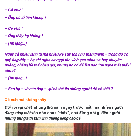
– Có chứ !
– Ông có tổ tiên không ?
– Có chứ !
– Ông thấy họ không ?
– (Im lặng…)
Ngay cả nhiều lãnh tụ mà nhiều kẻ suy tôn như thần thánh – trong đó có
quý ông đấy – họ chỉ nghe ca ngợi tôn vinh qua sách vở hay chuyền
miệng, chẳng hề thấy bao giờ, nhưng họ có đã lần nào “tai nghe mắt thấy”
chưa?
– (Im lặng…)
– Sao họ – và các ông – lại có thể tin những người đó có thật ?
Có mắt mà không thấy
Đối với vật chất
, những thứ nằm ngay trước mắt, mà nhiều người
đang sáng mắt
vẫn còn chưa “thấy”, chứ đừng nói gì đến người
những thứ giá trị tâm linh thiêng liêng cao cả
.