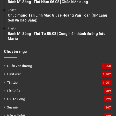
e
Bánh Mì Sáng | Thứ Năm 06.08 | Chúa hiển dung
2 ngày
Chúc mừng Tân Linh Mục Giuse Hoàng Văn Toàn (GP Lạng
Sơn và Cao Bằng)
2 ngày
Bánh Mì Sáng | Thứ Tư 05.08 | Cung hiến thánh đường Đức
Maria
Chuyên mục
Quán ven đường
3.650
Lướt web
1.607
Tin tức
1.051
Lời Chúa
989
GX An Long
829
Suy niệm
667
Văn – Nghệ
289