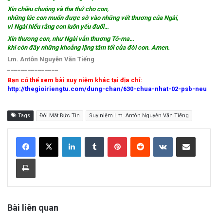
Xin chiều chuộng và tha thứ cho con,
những lúc con muốn được sờ vào những vết thương của Ngài,
vì Ngài hiểu rằng con luôn yếu đuối…
Xin thương con, như Ngài vẫn thương Tô-ma…
khi còn đây những khoảng lặng tăm tối của đời con. Amen.
Lm. Antôn Nguyễn Văn Tiếng
_______________
Bạn có thể xem bài suy niệm khác tại địa chỉ:
http://thegioiriengtu.com/dung-chan/630-chua-nhat-02-psb-neu
Tags
Đôi Mắt Đức Tin
Suy niệm Lm. Antôn Nguyễn Văn Tiếng
LinkedIn
Tumblr
Pinterest
Reddit
VKontakte
Share via Email
Print
Bài liên quan