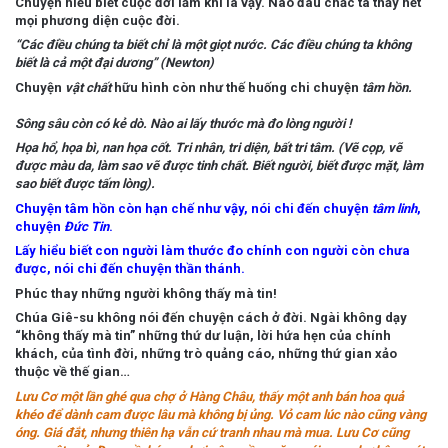
Chuyện hiểu biết cuộc đời lắm khi là vậy. Nào đâu chắc ta thấy hết
mọi phương diện cuộc đời.
“Các điều chúng ta biết chỉ là
một giọt nước
. Các điều chúng ta không
biết là
cả một đại dương
” (Newton)
Chuyện
vật chất
hữu hình còn như thế huống chi chuyện
tâm hồn.
Sông sâu còn có kẻ dò. Nào ai lấy thước mà đo lòng người !
Họa hổ, họa bì, nan họa cốt. Tri nhân, tri diện, bất tri tâm. (Vẽ cọp, vẽ
được màu da, làm sao vẽ được tinh chất. Biết người, biết được mặt, làm
sao biết được tấm lòng).
Chuyện tâm hồn còn hạn chế như vậy, nói chi đến chuyện
tâm linh
,
chuyện
Đức Tin
.
Lấy hiểu biết con người làm thước đo chính con người còn chưa
được, nói chi đến chuyện thần thánh.
Phúc thay những người không thấy mà tin!
Chúa Giê-su không nói đến chuyện cách ở đời. Ngài không dạy
“không thấy mà tin” những thứ dư luận, lời hứa hẹn của chính
khách, của tình đời, những trò quảng cáo, những thứ gian xảo
thuộc về thế gian…
Lưu Cơ một lần ghé qua chợ ở Hàng Châu, thấy một anh bán hoa quả
khéo để dành cam được lâu mà không bị ủng. Vỏ cam lúc nào cũng vàng
óng. Giá đắt, nhưng thiên hạ vẫn cứ tranh nhau mà mua. Lưu Cơ cũng