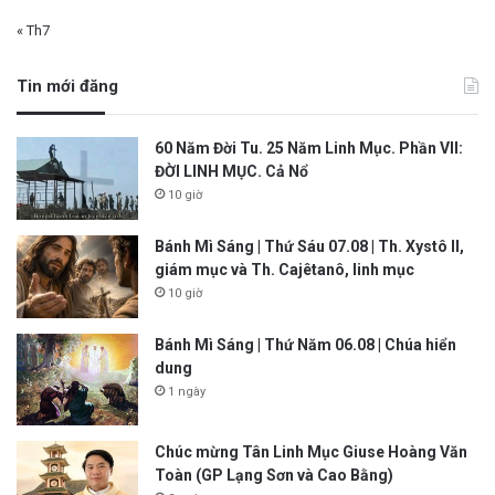
« Th7
Tin mới đăng
60 Năm Đời Tu. 25 Năm Linh Mục. Phần VII:
ĐỜI LINH MỤC. Cả Nổ
10 giờ
Bánh Mì Sáng | Thứ Sáu 07.08 | Th. Xystô II,
giám mục và Th. Cajêtanô, linh mục
10 giờ
Bánh Mì Sáng | Thứ Năm 06.08 | Chúa hiển
dung
1 ngày
Chúc mừng Tân Linh Mục Giuse Hoàng Văn
Toàn (GP Lạng Sơn và Cao Bằng)