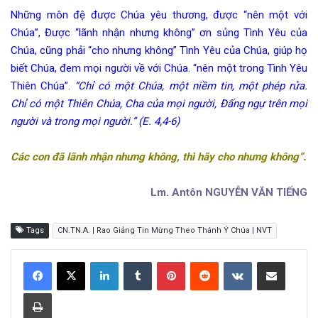
Những môn đệ được Chúa yêu thương, được “nên một với
Chúa”, Được “lãnh nhận nhưng không” ơn sủng Tình Yêu của
Chúa, cũng phải “cho nhưng không” Tình Yêu của Chúa, giúp họ
biết Chúa, đem mọi người về với Chúa. “nên một trong Tình Yêu
Thiên Chúa”.
“Chỉ có một Chúa, một niềm tin, một phép rửa.
Chỉ có một Thiên Chúa, Cha của mọi người, Đấng ngự trên mọi
người và trong mọi người.” (E. 4,4-6)
Các con đã lãnh nhận nhưng không, thì hãy cho nhưng không”.
Lm. Antôn NGUYỄN VĂN TIẾNG
Tags
CN.TN.A. | Rao Giảng Tin Mừng Theo Thánh Ý Chúa | NVT
LinkedIn
Tumblr
Pinterest
Reddit
VKontakte
Share via Email
Print