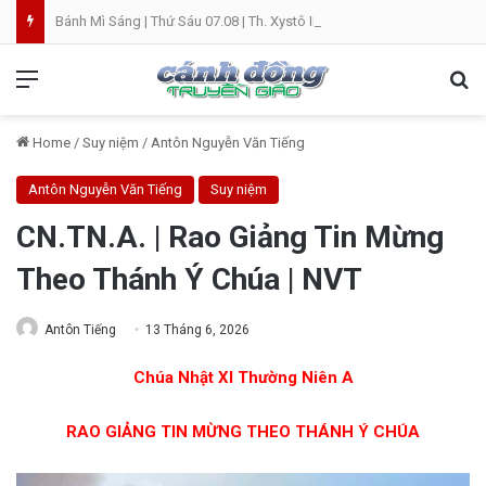
Bánh Mì Sáng | Thứ Sáu 07.08 | Th. Xystô II, giám mục và Th. Cajêtanô, linh mục
Menu
Se
Home
/
Suy niệm
/
Antôn Nguyễn Văn Tiếng
Antôn Nguyễn Văn Tiếng
Suy niệm
CN.TN.A. | Rao Giảng Tin Mừng
Theo Thánh Ý Chúa | NVT
Antôn Tiếng
13 Tháng 6, 2026
Chúa Nhật XI Thường Niên A
RAO GIẢNG TIN MỪNG THEO THÁNH Ý CHÚA