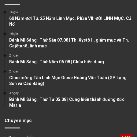
i
p
o
a
16 giờ
u
g
60 Năm Đời Tu. 25 Năm Linh Mục. Phần VII: ĐỜI LINH MỤC. Cả
Nổ
s
e
16 giờ
p
Bánh Mì Sáng | Thứ Sáu 07.08 | Th. Xystô II, giám mục và Th.
a
Cajêtanô, linh mục
g
2 ngày
e
Bánh Mì Sáng | Thứ Năm 06.08 | Chúa hiển dung
2 ngày
Chúc mừng Tân Linh Mục Giuse Hoàng Văn Toàn (GP Lạng
Sơn và Cao Bằng)
3 ngày
Bánh Mì Sáng | Thứ Tư 05.08 | Cung hiến thánh đường Đức
Maria
Chuyên mục