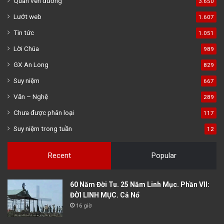
Quán ven đường
3.650
Lướt web
1.607
Tin tức
1.051
Lời Chúa
989
GX An Long
829
Suy niệm
667
Văn – Nghệ
289
Chưa được phân loại
117
Suy niệm trong tuần
12
Recent
Popular
60 Năm Đời Tu. 25 Năm Linh Mục. Phần VII:
ĐỜI LINH MỤC. Cả Nổ
16 giờ