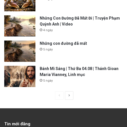
Những Con Đường Đã Mất Đi | Truyện Phạm
Quỳnh Anh | Video
4 ngày
Những con đường đã mất
5 ngày
Bánh Mì Sáng | Thứ Ba 04.08 | Thánh Gioan
Maria Vianney, Linh mục
5 ngày
P
N
r
e
e
x
v
t
Tin mới đăng