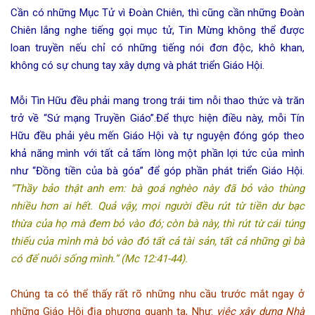
Cần có những Mục Tử vì Đoàn Chiên, thì cũng cần những Đoàn
Chiên lắng nghe tiếng gọi mục tử, Tin Mừng không thể được
loan truyền nếu chỉ có những tiếng nói đơn độc, khô khan,
không có sự chung tay xây dựng và phát triển Giáo Hội.
Mỗi Tìn Hữu đều phải mang trong trái tim nỗi thao thức và trăn
trở về “Sứ mạng Truyền Giáo”.Để thực hiện điều này, mỗi Tín
Hữu đều phải yêu mến Giáo Hội và tự nguyện đóng góp theo
khả năng mình với tất cả tấm lòng một phần lợi tức của mình
như “Đồng tiền của bà góa” để góp phần phát triển Giáo Hội.
“Thầy bảo thật anh em: bà goá nghèo này đã bỏ vào thùng
nhiều hơn ai hết. Quả vậy, mọi người đều rút từ tiền dư bạc
thừa của họ mà đem bỏ vào đó; còn bà này, thì rút từ cái túng
thiếu của mình mà bỏ vào đó tất cả tài sản, tất cả những gì bà
có để nuôi sống mình.” (Mc 12:41-44).
Chúng ta có thể thấy rất rõ những nhu cầu trước mắt ngay ở
những Giáo Hội địa phương quanh ta, Như:
việc xây dựng Nhà