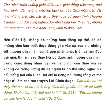
Thờ, phát triển những giáo điểm, trợ giúp đồng bảo vùng quê
hèo lánh;
đến những việc lớn lao hơn của Giáo Hội hoàn Vũ,
như
những việc làm bác ái từ thiện của cơ quan Tình Thương
Caritas, cứu đói vùng nghèo đói như Châu Phi, thiên tai, những
chương trình Giáo dục Khai Tâm , khai trí nhiều nơi…
Nếu Giáo Hội không có những hoạt động cụ thể, để có
những việc làm thiết thực đóng góp vào sự xoa dịu những
vết thương của nhân loại là góp phần phát triến và làm đẹp
thế giới, thì làm sao Giáo hội có được ảnh hưởng của mình
trong cộng đồng nhân loại, và tiếng nói của Giáo Hội sẽ
không có trọng lượng đủ để người ta có thể lắng nghe. Và
nếu tiếng nói của Giáo Hội chỉ là tiếng nói trống rỗng và mờ
nhạt trì làm sao rao truyền Lời Chúa được
.
“Bạn thử cho tôi
thấy thế nào là tin mà không hành động, còn tôi, tôi sẽ hành
động để cho bạn thấy thế nào là tin” (Gc 2,18). “Đức tin không
có việc làm là đức tin chết” (Gc 2,17).