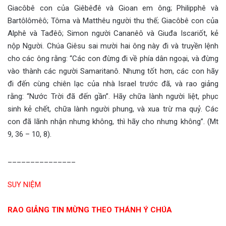
Giacôbê con của Giêbêđê và Gioan em ông; Philipphê và
Bartôlômêô; Tôma và Matthêu người thu thế; Giacôbê con của
Alphê và Tađêô; Simon người Cananêô và Giuđa Iscariốt, kẻ
nộp Người. Chúa Giêsu sai mười hai ông này đi và truyền lệnh
cho các ông rằng: “Các con đừng đi về phía dân ngoại, và đừng
vào thành các người Samaritanô. Nhưng tốt hơn, các con hãy
đi đến cùng chiên lạc của nhà Israel trước đã, và rao giảng
rằng: “Nước Trời đã đến gần”. Hãy chữa lành người liệt, phục
sinh kẻ chết, chữa lành người phung, và xua trừ ma quỷ. Các
con đã lãnh nhận nhưng không, thì hãy cho nhưng không”. (Mt
9, 36 – 10, 8).
_______________
SUY NIỆM
RAO GIẢNG TIN MỪNG THEO THÁNH Ý CHÚA