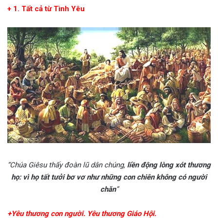
+ 1. Tất cả từ Tình Yêu
“Chúa Giêsu thấy đoàn lũ dân chúng,
liền động lòng xót thương
họ: vì họ tất tưởi bơ vơ như những con chiên không có người
chăn
”
+Yêu thương con người. Yêu thương Giáo Hội.