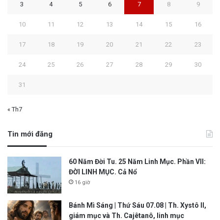
3
4
5
6
7
8
9
10
11
12
13
14
15
16
17
18
19
20
21
22
23
24
25
26
27
28
29
30
31
« Th7
Tin mới đăng
60 Năm Đời Tu. 25 Năm Linh Mục. Phần VII:
ĐỜI LINH MỤC. Cả Nổ
16 giờ
Bánh Mì Sáng | Thứ Sáu 07.08 | Th. Xystô II,
giám mục và Th. Cajêtanô, linh mục