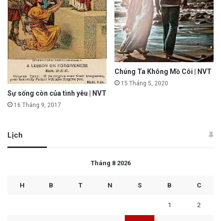
Chúng Ta Không Mồ Côi | NVT
15 Tháng 5, 2020
Sự sống còn của tình yêu | NVT
16 Tháng 9, 2017
Lịch
Tháng 8 2026
H
B
T
N
S
B
C
1
2