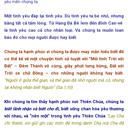
yêu mến chúng ta.
Một tình yêu đáp lại tình yêu. Dù tình yêu ta bé nhỏ, nhưng
bằng tất cả tấm lòng. Từ Hang Đá Bê lem đến đỉnh Can-vê
là tình yêu cao cả cho nhân loại. Và chúng ta muốn loan
báo đó cho mọi người được hay biết.
Chúng ta hạnh phúc vì chúng ta được may mắn hiếu biết để
có thể kể về một chuyện tình sử tuyệt vời “Mối tình Trời với
Đất” – Đêm Thánh vô cùng, giây phút tưng bừng, Đất với
Trời se chữ Đồng – cho những người không hay biết.
“Người ở giữa thế gian, và thế gian đã nhờ người mà có, nhưng
lại không nhận biết Người” (Ga.1,10)
Khi chúng ta tìm thấy hạnh phúc nơi Thiên Chúa, chúng ta
biết lãnh nhận và biết cho đi
, biết sống chan hòa yêu thương
với nhau, và “nên một” trong tình yêu Thiên Chúa
“Lạy Cha
chí thánh, xin giữ gìn các môn đệ trong danh Cha mà Cha đã