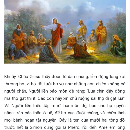
Khi ấy, Chúa Giêsu thấy đoàn lũ dân chúng, liền động lòng xót
thương họ: vì họ tất tưởi bơ vơ như những con chiên không có
người chăn, Người liền bảo môn đệ rằng: “Lúa chín đầy đồng,
mà thợ gặt thì ít. Các con hãy xin chủ ruộng sai thợ đi gặt lúa”.
Và Người liền triệu tập mười hai môn đệ, ban cho họ quyền
năng trên các thần ô uế, để họ xua đuổi chúng, và chữa lành
mọi bệnh hoạn tật nguyền. Ðây là tên của mười hai tông đồ:
trước hết là Simon cũng gọi là Phêrô, rồi đến Anrê em ông;