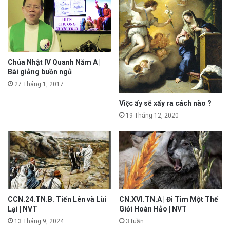
Chúa Nhật IV Quanh Năm A |
Bài giảng buồn ngủ
27 Tháng 1, 2017
Việc ấy sẽ xẩy ra cách nào ?
19 Tháng 12, 2020
CCN.24.TN.B. Tiến Lên và Lùi
CN.XVI.TN.A | Đi Tìm Một Thế
Lại | NVT
Giới Hoàn Hảo | NVT
13 Tháng 9, 2024
3 tuần