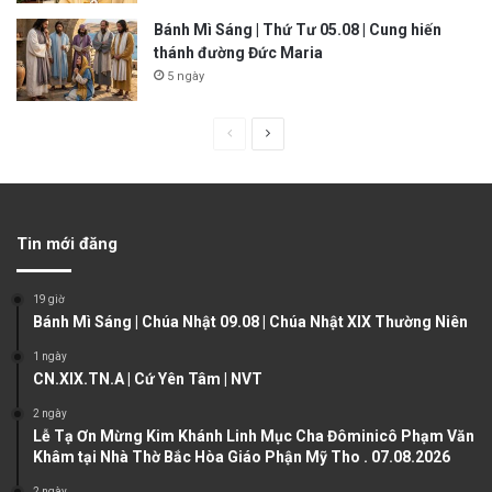
Bánh Mì Sáng | Thứ Tư 05.08 | Cung hiến
thánh đường Đức Maria
5 ngày
P
N
r
e
e
x
v
t
Tin mới đăng
i
p
o
a
19 giờ
u
g
Bánh Mì Sáng | Chúa Nhật 09.08 | Chúa Nhật XIX Thường Niên
s
e
1 ngày
CN.XIX.TN.A | Cứ Yên Tâm | NVT
p
a
2 ngày
Lễ Tạ Ơn Mừng Kim Khánh Linh Mục Cha Đôminicô Phạm Văn
g
Khâm tại Nhà Thờ Bắc Hòa Giáo Phận Mỹ Tho . 07.08.2026
e
2 ngày