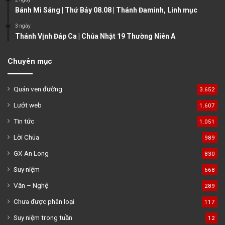
Bánh Mì Sáng | Thứ Bảy 08.08 | Thánh Đaminh, Linh mục
3 ngày
Thánh Vịnh Đáp Ca | Chúa Nhật 19 Thường Niên A
Chuyên mục
Quán ven đường
3.652
Lướt web
1.607
Tin tức
1.051
Lời Chúa
989
GX An Long
830
Suy niệm
668
Văn – Nghệ
289
Chưa được phân loại
117
Suy niệm trong tuần
12