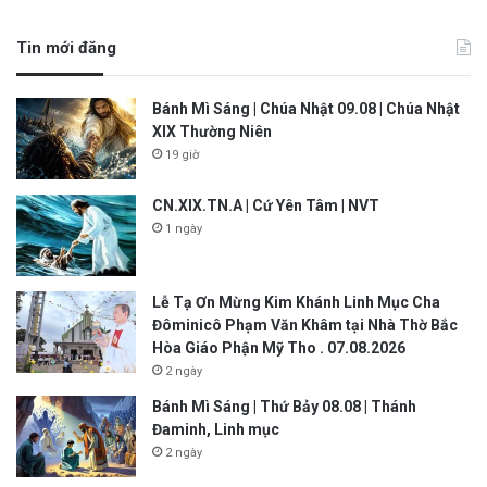
Tin mới đăng
Bánh Mì Sáng | Chúa Nhật 09.08 | Chúa Nhật
XIX Thường Niên
19 giờ
CN.XIX.TN.A | Cứ Yên Tâm | NVT
1 ngày
Lễ Tạ Ơn Mừng Kim Khánh Linh Mục Cha
Đôminicô Phạm Văn Khâm tại Nhà Thờ Bắc
Hòa Giáo Phận Mỹ Tho . 07.08.2026
2 ngày
Bánh Mì Sáng | Thứ Bảy 08.08 | Thánh
Đaminh, Linh mục
2 ngày