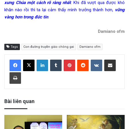
xưng Chúa một cách rõ ràng nhất
. Khi đã vượt qua được khó
khăn nào rồi thì ta lại cảm thấy mình trưởng thành hơn,
vững
vàng hơn trong đức tin
.
Damiano ofm
Tags
Con đường truyền giáo chông gai
Damiano ofm
LinkedIn
Tumblr
Pinterest
Reddit
VKontakte
Share via Email
Print
Bài liên quan