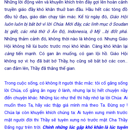
Những lời động viên và khuyến khích trên đây gợi lên hoàn cảnh
truyền giáo đầy khó khăn thuở ban đầu. Hầu hết các tông đồ
đều tử đạo, giáo dân chạy tản mác. Kể từ ngày đó,
Giáo Hội
luôn luôn bị bắt bớ vì lời Ch
úa
.
Mới đây, các linh mục ở Soudan
bị giết, các nhà thờ ở Ân Độ, Indonesia, ở Mỹ …bị đốt phá.
Những thảm cảnh đó, không thời nào là không có. Nhưng Giáo
Hội không hề lùi bước trước mọi khó khăn. Càng khó khăn lại
càng
tiến mạnh. Có gan ăn muống, có gan lội hồ. Giáo Hội
không sợ vì: họ đã bát bớ Thầy, họ cũng sẽ bắt bớ các con…
can đảm lên, Thầy đã thắng thế gian.
Trong cuộc sống, có không ít người thắc mắc: tôi cố gắng sống
lời Chúa, cố gắng ăn ngay ở lành, nhưng lại bị hết chuyện nầy
đến chuyện khác. Những lúc như thế thì hãy nhớ lại lời Chúa: Ai
muốn theo Ta, hãy vác thập giá mình mà theo Ta. Đừng sợ !
Chúa lại còn khuyến khích chúng ta: Ai tuyên xưng minh trước
mặt người đời thi Thầy sẽ tuyên xưng nó trước mặt Cha Thầy
Đấng ngự trên trời.
Chính những lúc gặp khó khăn là lúc tuyên