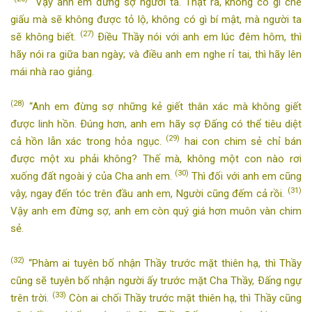
“Vậy anh em đừng sợ người ta. Thật ra, không có gì che
giấu mà sẽ không được tỏ lộ, không có gì bí mật, mà người ta
(27)
sẽ không biết.
Ðiều Thầy nói với anh em lúc đêm hôm, thì
hãy nói ra giữa ban ngày; và điều anh em nghe rỉ tai, thì hãy lên
mái nhà rao giảng.
(28)
“Anh em đừng sợ những kẻ giết thân xác mà không giết
được linh hồn. Ðúng hơn, anh em hãy sợ Ðấng có thể tiêu diệt
(29)
cả hồn lẫn xác trong hỏa ngục.
hai con chim sẻ chỉ bán
được một xu phải không? Thế mà, không một con nào rơi
(30)
xuống đất ngoài ý của Cha anh em.
Thì đối với anh em cũng
(31)
vậy, ngay đến tóc trên đầu anh em, Người cũng đếm cả rồi.
Vậy anh em đừng sợ, anh em còn quý giá hơn muôn vàn chim
sẻ.
(32)
“Phàm ai tuyên bố nhận Thầy trước mặt thiên hạ, thì Thầy
cũng sẽ tuyên bố nhận người ấy trước mặt Cha Thầy, Ðấng ngự
(33)
trên trời.
Còn ai chối Thầy trước mặt thiên hạ, thì Thầy cũng