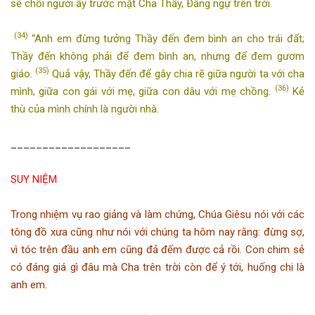
sẽ chối người ấy trước mặt Cha Thầy, Ðấng ngự trên trời.
(34)
“Anh em đừng tưởng Thầy đến đem bình an cho trái đất;
Thầy đến không phải để đem bình an, nhưng để đem gươm
(35)
giáo.
Quả vậy, Thầy đến để gây chia rẽ giữa người ta với cha
(36)
mình, giữa con gái với mẹ, giữa con dâu với mẹ chồng.
Kẻ
thù của mình chính là người nhà.
___________________
SUY NIỆM
Trong nhiệm vụ rao giảng và làm chứng, Chúa Giêsu nói với các
tông đồ xưa cũng như nói với chúng ta hôm nay rằng: đừng sợ,
vì tóc trên đầu anh em cũng đả đếm được cả rồi. Con chim sẻ
có đáng giá gì đâu mà Cha trên trời còn để ý tới, huống chi là
anh em.