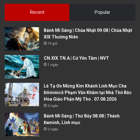
Recent
Popular
Bánh Mì Sáng | Chúa Nhật 09.08 | Chúa Nhật
XIX Thường Niên
19 giờ
CN.XIX.TN.A | Cứ Yên Tâm | NVT
1 ngày
Lễ Tạ Ơn Mừng Kim Khánh Linh Mục Cha
Đôminicô Phạm Văn Khâm tại Nhà Thờ Bắc
Hòa Giáo Phận Mỹ Tho . 07.08.2026
2 ngày
Bánh Mì Sáng | Thứ Bảy 08.08 | Thánh
Đaminh, Linh mục
2 ngày