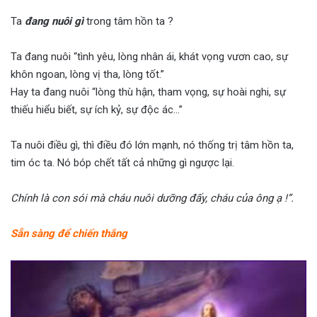
Ta
đang nuôi gì
trong tâm hồn ta ?
Ta đang nuôi “tình yêu, lòng nhân ái, khát vọng vươn cao, sự
khôn ngoan, lòng vị tha, lòng tốt.”
Hay ta đang nuôi “lòng thù hận, tham vọng, sự hoài nghi, sự
thiếu hiểu biết, sự ích kỷ, sự độc ác…”
Ta nuôi điều gì, thì điều đó lớn mạnh, nó thống trị tâm hồn ta,
tim óc ta. Nó bóp chết tất cả những gì ngược lại.
Chính là con sói mà cháu nuôi dưỡng đấy, cháu của ông ạ !”.
Sẵn sàng để chiến thắng