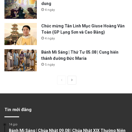
dung
4 ngày
Chúc mừng Tân Linh Mục Giuse Hoàng Văn
Toàn (GP Lạng Sơn và Cao Bằng)
4 ngày
Bánh Mì Sáng | Thứ Tư 05.08 | Cung hiến
thánh đường Đức Maria
5 ngày
P
N
r
e
e
x
v
t
Tin mới đăng
i
p
o
a
14 giờ
u
g
Bánh Mì Sáng | Chúa Nhật 09.08 | Chúa Nhật XIX Thường Niên