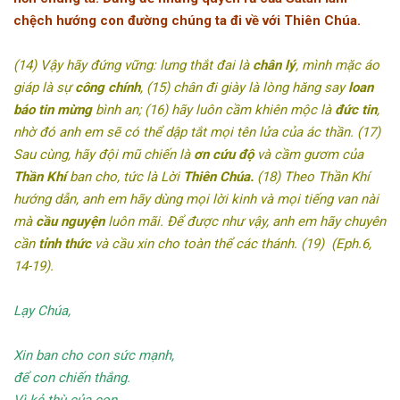
chệch hướng con đường chúng ta đi về với Thiên Chúa.
(14) Vậy hãy đứng vững: lưng thắt đai là
chân lý
, mình mặc áo
giáp là sự
công chính
, (15) chân đi giày là lòng hăng say
loan
báo tin mừng
bình an; (16) hãy luôn cầm khiên mộc là
đức tin
,
nhờ đó anh em sẽ có thể dập tắt mọi tên lửa của ác thần. (17)
Sau cùng, hãy đội mũ chiến là
ơn cứu độ
và cầm gươm của
Thần Khí
ban cho, tức là Lời
Thiên Chúa.
(18) Theo Thần Khí
hướng dẫn, anh em hãy dùng mọi lời kinh và mọi tiếng van nài
mà
cầu nguyện
luôn mãi. Ðể được như vậy, anh em hãy chuyên
cần
tỉnh thức
và cầu xin cho toàn thể các thánh. (19) (Eph.6,
14-19).
Lạy Chúa,
Xin ban cho con sức mạnh,
để con chiến thắng.