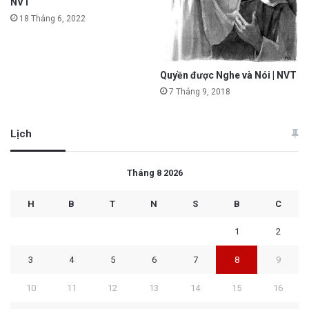
NVT
18 Tháng 6, 2022
Quyền được Nghe và Nói | NVT
7 Tháng 9, 2018
Lịch
Tháng 8 2026
H
B
T
N
S
B
C
1
2
3
4
5
6
7
8
9
10
11
12
13
14
15
16