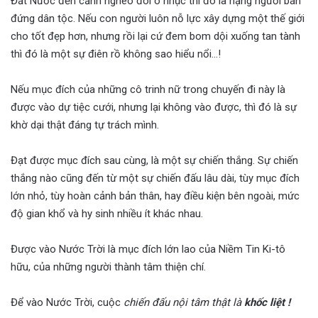
Đất Nước đến cảnh nghèo đói ô nhục thì đó là hạng người bán
đứng dân tộc. Nếu con người luôn nỗ lực xây dựng một thế giới
cho tốt đẹp hơn, nhưng rồi lại cứ đem bom dội xuống tan tành
thì đó là một sự điên rồ không sao hiểu nổi…!
Nếu mục đích của những cô trinh nữ trong chuyến đi này là
được vào dự tiệc cưới, nhưng lại không vào được, thì đó là sự
khờ dại thật đáng tự trách mình.
Đạt được mục đích sau cùng, là một sự chiến thắng. Sự chiến
thắng nào cũng đến từ một sự chiến đấu lâu dài, tùy mục đích
lớn nhỏ, tùy hoàn cảnh bản thân, hay điều kiện bên ngoài, mức
độ gian khổ và hy sinh nhiều ít khác nhau.
Được vào Nước Trời là mục đích lớn lao của Niềm Tin Ki-tô
hữu, của những người thành tâm thiện chí.
Để vào Nước Trời, cuộc
chiến đấu nội tâm thật là
khốc liệt !