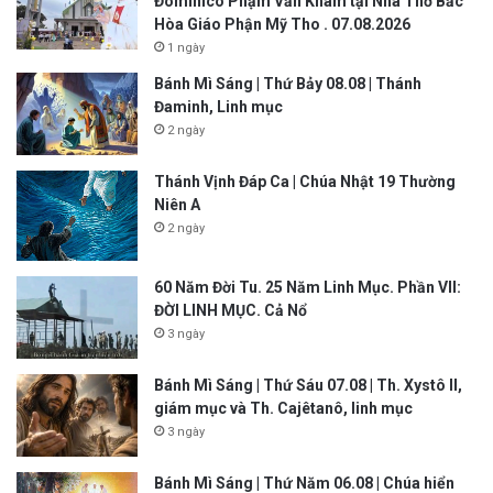
Đôminicô Phạm Văn Khâm tại Nhà Thờ Bắc
Hòa Giáo Phận Mỹ Tho . 07.08.2026
1 ngày
Bánh Mì Sáng | Thứ Bảy 08.08 | Thánh
Đaminh, Linh mục
2 ngày
Thánh Vịnh Đáp Ca | Chúa Nhật 19 Thường
Niên A
2 ngày
60 Năm Đời Tu. 25 Năm Linh Mục. Phần VII:
ĐỜI LINH MỤC. Cả Nổ
3 ngày
Bánh Mì Sáng | Thứ Sáu 07.08 | Th. Xystô II,
giám mục và Th. Cajêtanô, linh mục
3 ngày
Bánh Mì Sáng | Thứ Năm 06.08 | Chúa hiển