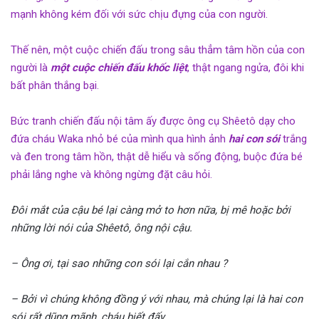
mạnh không kém đối với sức chịu đựng của con người.
Thế nên, một cuộc chiến đấu trong sâu thẳm tâm hồn của con
người là
một cuộc chiến đấu khốc liệt
, thật ngang ngửa, đôi khi
bất phân thắng bại.
Bức tranh chiến đấu nội tâm ấy được ông cụ Shêetô dạy cho
đứa cháu Waka nhỏ bé của mình qua hình ảnh
hai con sói
trắng
và đen trong tâm hồn, thật dễ hiểu và sống động, buộc đứa bé
phải lắng nghe và không ngừng đặt câu hỏi.
Đôi mắt của cậu bé lại càng mở to hơn nữa, bị mê hoặc bởi
những lời nói của Shêetô, ông nội cậu.
– Ông ơi, tại sao những con sói lại cắn nhau ?
– Bởi vì chúng không đồng ý với nhau, mà chúng lại là hai con
sói rất dũng mãnh, cháu biết đấy.