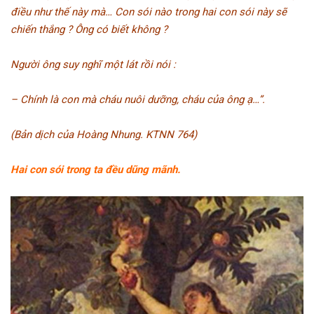
điều như thế này mà… Con sói nào trong hai con sói này sẽ
chiến thắng ? Ông có biết không ?
Người ông suy nghĩ một lát rồi nói :
– Chính là con mà cháu nuôi dưỡng, cháu của ông ạ…”.
(Bản dịch của Hoàng Nhung. KTNN 764)
Hai con sói trong ta đều dũng mãnh.