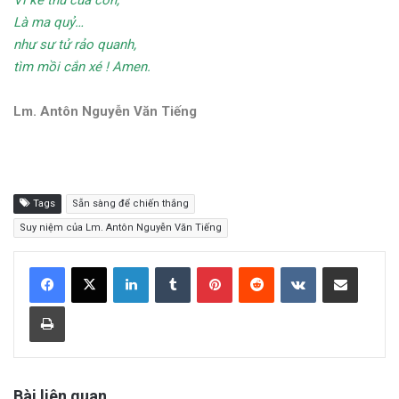
Vì kẻ thù của con,
Là ma quỷ…
như sư tử rảo quanh,
tìm mồi cắn xé ! Amen.
Lm. Antôn Nguyễn Văn Tiếng
Tags
Sẵn sàng để chiến thắng
Suy niệm của Lm. Antôn Nguyễn Văn Tiếng
LinkedIn
Tumblr
Pinterest
Reddit
VKontakte
Share via Email
Print
Bài liên quan