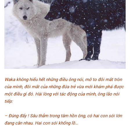
Waka không hiểu hết những điều ông nói, mở to đôi mắt tròn
của mình, đôi mắt của những đứa trẻ vừa mới khám phá được
một điều gì đó. Hài lòng với tác động của mình, ông lão nói
tiếp:
– Đúng đấy ! Sâu thẳm trong tâm hồn ông, có hai con sói lớn
đang cắn nhau. Hai con sói khổng lồ…