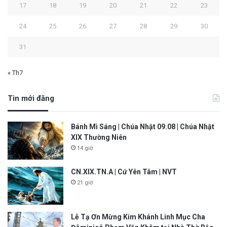
17
18
19
20
21
22
23
24
25
26
27
28
29
30
31
« Th7
Tin mới đăng
Bánh Mì Sáng | Chúa Nhật 09.08 | Chúa Nhật
XIX Thường Niên
14 giờ
CN.XIX.TN.A | Cứ Yên Tâm | NVT
21 giờ
Lễ Tạ Ơn Mừng Kim Khánh Linh Mục Cha