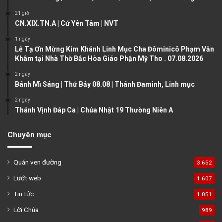
s
e
21 giờ
CN.XIX.TN.A | Cứ Yên Tâm | NVT
p
a
1 ngày
Lễ Tạ Ơn Mừng Kim Khánh Linh Mục Cha Đôminicô Phạm Văn
g
Khâm tại Nhà Thờ Bắc Hòa Giáo Phận Mỹ Tho . 07.08.2026
e
2 ngày
Bánh Mì Sáng | Thứ Bảy 08.08 | Thánh Đaminh, Linh mục
2 ngày
Thánh Vịnh Đáp Ca | Chúa Nhật 19 Thường Niên A
Chuyên mục
Quán ven đường
3.652
Lướt web
1.607
Tin tức
1.051
Lời Chúa
989