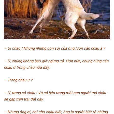
– Ui chao ! Nhưng những con sói của ông luôn cắn nhau à ?
– Ừ, chúng không bao giờ ngừng cả. Hơn nữa, chúng cũng cắn
nhau ở trong cháu nữa đấy.
– Trong cháu ư ?
– Ừ, trong cả cháu ! Và cả bên trong mỗi con người mà cháu
sẽ gặp trên trái đất này.
– Nhưng ông ơi, nói cho cháu biết, ông là người biết rõ những