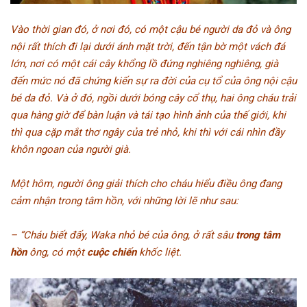
Vào thời gian đó, ở nơi đó, có một cậu bé người da đỏ và ông
nội rất thích đi lại dưới ánh mặt trời, đến tận bờ một vách đá
lớn, nơi có một cái cây khổng lồ đứng nghiêng nghiêng, già
đến mức nó đã chứng kiến sự ra đời của cụ tổ của ông nội cậu
bé da đỏ. Và ở đó, ngồi dưới bóng cây cổ thụ, hai ông cháu trải
qua hàng giờ để bàn luận và tái tạo hình ảnh của thế giới, khi
thì qua cặp mắt thơ ngây của trẻ nhỏ, khi thì với cái nhìn đầy
khôn ngoan của người già.
Một hôm, người ông giải thích cho cháu hiểu điều ông đang
cảm nhận trong tâm hồn, với những lời lẽ như sau:
– “Cháu biết đấy, Waka nhỏ bé của ông, ở rất sâu
trong tâm
hồn
ông, có một
cuộc chiến
khốc liệt.