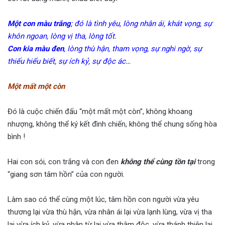
Một con màu trắng
; đó là tình yêu, lòng nhân ái, khát vọng, sự
khôn ngoan, lòng vị tha, lòng tốt.
Con kia màu đen
, lòng thù hận, tham vọng, sự nghi ngờ, sự
thiếu hiểu biết, sự ích kỷ, sự độc ác…
Một mất một còn
Đó là cuộc chiến đấu “một mất một còn”, không khoang
nhượng, không thể ký kết đình chiến, không thể chung sống hòa
bình !
Hai con sói, con trắng và con đen
không thể cùng tồn tại
trong
“giang sơn tâm hồn” của con người.
Làm sao có thể cùng một lúc, tâm hồn con người vừa yêu
thương lại vừa thù hận, vừa nhân ái lại vừa lạnh lùng, vừa vị tha
lại vừa ích kỷ, vừa nhân từ lại vừa thâm độc, vừa thánh thiện lại