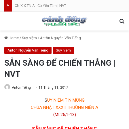
Lễ Tạ Ơn Mừng Kim Khánh Linh Mục Cha Đôminicô Phạm Văn Khâm tại Nhà Thờ Bắc Hòa Giáo Phận Mỹ Tho . 07.08.2026
Menu
Se
Home
/
Suy niệm
/
Antôn Nguyễn Văn Tiếng
Antôn Nguyễn Văn Tiếng
Suy niệm
SẴN SÀNG ĐỂ CHIẾN THẮNG |
NVT
Antôn Tiếng
11 Tháng 11, 2017
S
UY NIỆM TIN MỪNG
CHÚA NHẬT XXXII THƯỜNG NIÊN A
(Mt.25,1-13)
SẴN SÀNG ĐỂ CHIẾN THẮNG