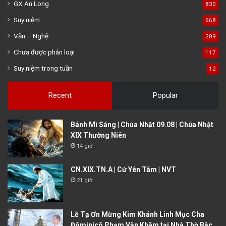
GX An Long
830
Suy niệm
668
Văn – Nghệ
289
Chưa được phân loại
117
Suy niệm trong tuần
12
Recent
Popular
Bánh Mì Sáng | Chúa Nhật 09.08 | Chúa Nhật
XIX Thường Niên
14 giờ
CN.XIX.TN.A | Cứ Yên Tâm | NVT
21 giờ
Lễ Tạ Ơn Mừng Kim Khánh Linh Mục Cha
Đôminicô Phạm Văn Khâm tại Nhà Thờ Bắc