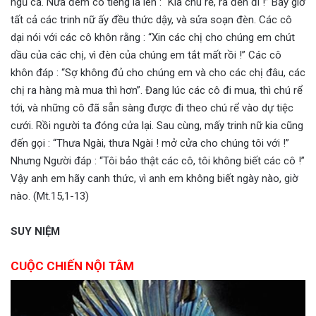
ngủ cả. Nửa đêm có tiếng la lên : “Kìa chú rể, ra đến đi !” Bấy giờ
tất cả các trinh nữ ấy đều thức dậy, và sửa soạn đèn. Các cô
dại nói với các cô khôn rằng : “Xin các chị cho chúng em chút
dầu của các chị, vì đèn của chúng em tắt mất rồi !” Các cô
khôn đáp : “Sợ không đủ cho chúng em và cho các chị đâu, các
chị ra hàng mà mua thì hơn”. Đang lúc các cô đi mua, thì chú rể
tới, và những cô đã sẵn sàng được đi theo chú rể vào dự tiệc
cưới. Rồi người ta đóng cửa lại. Sau cùng, mấy trinh nữ kia cũng
đến gọi : “Thưa Ngài, thưa Ngài ! mở cửa cho chúng tôi với !”
Nhưng Người đáp : “Tôi bảo thật các cô, tôi không biết các cô !”
Vậy anh em hãy canh thức, vì anh em không biết ngày nào, giờ
nào. (Mt.15,1-13)
SUY NIỆM
CUỘC CHIẾN NỘI TÂM