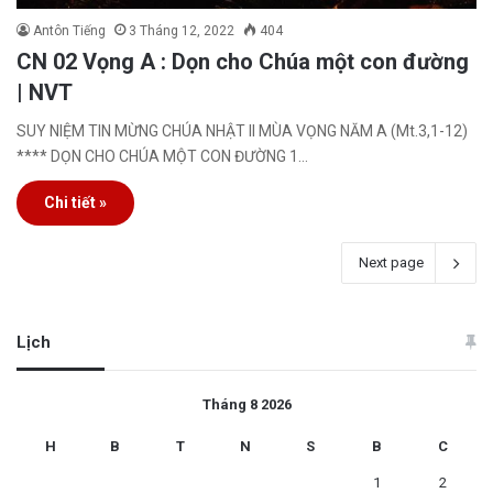
Antôn Tiếng
3 Tháng 12, 2022
404
CN 02 Vọng A : Dọn cho Chúa một con đường
| NVT
SUY NIỆM TIN MỪNG CHÚA NHẬT II MÙA VỌNG NĂM A (Mt.3,1-12)
**** DỌN CHO CHÚA MỘT CON ĐƯỜNG 1…
Chi tiết »
Next page
Lịch
Tháng 8 2026
H
B
T
N
S
B
C
1
2