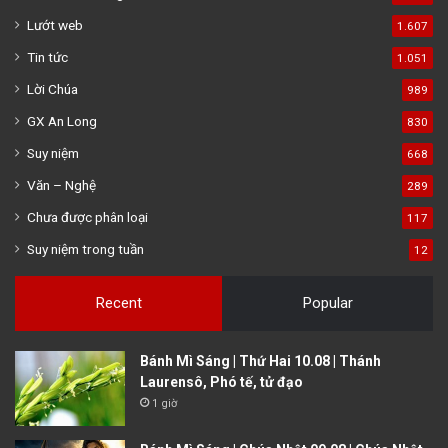
Lướt web
1.607
Tin tức
1.051
Lời Chúa
989
GX An Long
830
Suy niệm
668
Văn – Nghệ
289
Chưa được phân loại
117
Suy niệm trong tuần
12
Recent
Popular
Bánh Mì Sáng | Thứ Hai 10.08 | Thánh
Laurensô, Phó tế, tử đạo
1 giờ