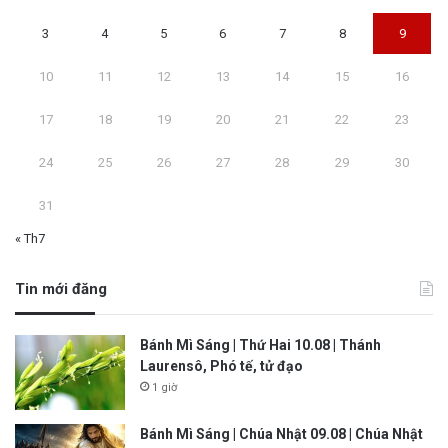
3
4
5
6
7
8
9
10
11
12
13
14
15
16
17
18
19
20
21
22
23
24
25
26
27
28
29
30
31
« Th7
Tin mới đăng
Bánh Mì Sáng | Thứ Hai 10.08 | Thánh
Laurensô, Phó tế, tử đạo
1 giờ
Bánh Mì Sáng | Chúa Nhật 09.08 | Chúa Nhật