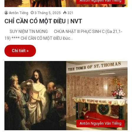
Antôn Nguyễn Văn Tiếng
Antôn Tiếng
3 Tháng 5, 2025
321
CHỈ CẦN CÓ MỘT ĐIỀU | NVT
SUY NIỆM TIN MỪNG CHÚA NHẬT III PHỤC SINH C (Ga.21,1-
19) **** CHỈ CẦN CÓ MỘT ĐIỀU Đức…
Chi tiết »
Antôn Nguyễn Văn Tiếng