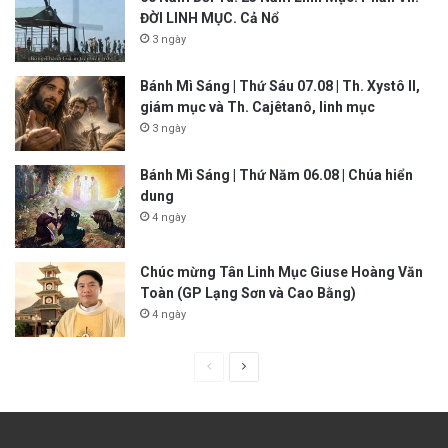
ĐỜI LINH MỤC. Cả Nổ
3 ngày
Bánh Mì Sáng | Thứ Sáu 07.08 | Th. Xystô II,
giám mục và Th. Cajêtanô, linh mục
3 ngày
Bánh Mì Sáng | Thứ Năm 06.08 | Chúa hiển
dung
4 ngày
Chúc mừng Tân Linh Mục Giuse Hoàng Văn
Toàn (GP Lạng Sơn và Cao Bằng)
4 ngày
P
N
r
e
e
x