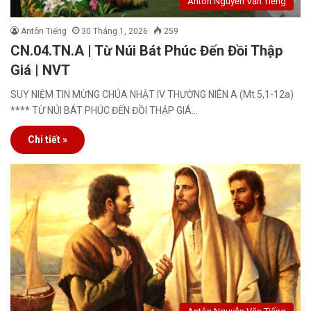
Antôn Nguyễn Văn Tiếng
Antôn Tiếng
30 Tháng 1, 2026
259
CN.04.TN.A | Từ Núi Bát Phúc Đến Đồi Thập
Giá | NVT
SUY NIỆM TIN MỪNG CHÚA NHẬT IV THƯỜNG NIÊN A (Mt.5,1-12a)
**** TỪ NÚI BÁT PHÚC ĐẾN ĐỒI THẬP GIÁ…
Chi tiết »