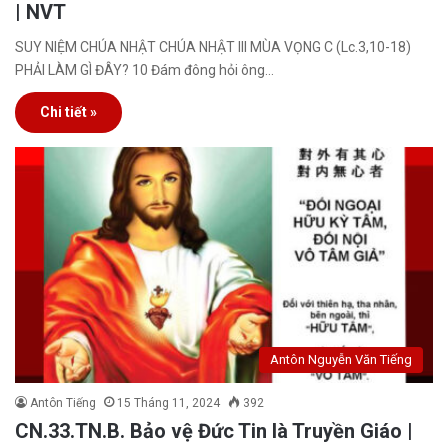
| NVT
SUY NIỆM CHÚA NHẬT CHÚA NHẬT III MÙA VỌNG C (Lc.3,10-18)
PHẢI LÀM GÌ ĐÂY? 10 Đám đông hỏi ông…
Chi tiết »
Antôn Nguyễn Văn Tiếng
Antôn Tiếng
15 Tháng 11, 2024
392
CN.33.TN.B. Bảo vệ Đức Tin là Truyền Giáo |