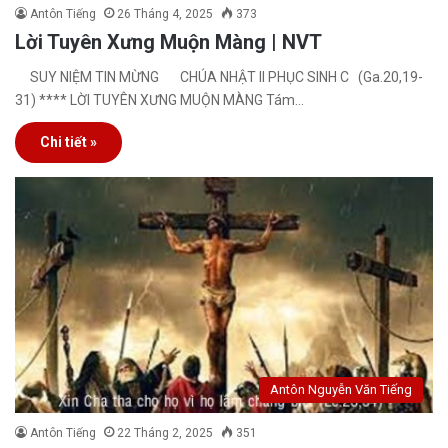
Antôn Tiếng
26 Tháng 4, 2025
373
Lời Tuyên Xưng Muộn Màng | NVT
SUY NIỆM TIN MỪNG CHÚA NHẬT II PHỤC SINH C (Ga.20,19-
31) **** LỜI TUYÊN XƯNG MUỘN MÀNG Tám…
Chi tiết »
Antôn Nguyễn Văn Tiếng
Antôn Tiếng
22 Tháng 2, 2025
351