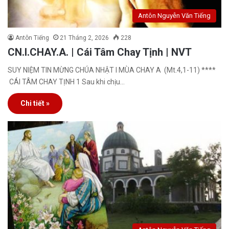
Antôn Nguyễn Văn Tiếng
Antôn Tiếng
21 Tháng 2, 2026
228
CN.I.CHAY.A. | Cái Tâm Chay Tịnh | NVT
SUY NIỆM TIN MỪNG CHÚA NHẬT I MÙA CHAY A (Mt.4,1-11) ****
CÁI TÂM CHAY TỊNH 1 Sau khi chịu…
Chi tiết »