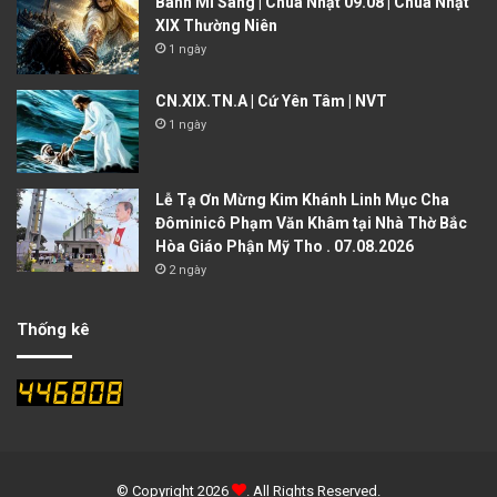
Bánh Mì Sáng | Chúa Nhật 09.08 | Chúa Nhật
XIX Thường Niên
1 ngày
CN.XIX.TN.A | Cứ Yên Tâm | NVT
1 ngày
Lễ Tạ Ơn Mừng Kim Khánh Linh Mục Cha
Đôminicô Phạm Văn Khâm tại Nhà Thờ Bắc
Hòa Giáo Phận Mỹ Tho . 07.08.2026
2 ngày
Thống kê
© Copyright 2026
. All Rights Reserved.