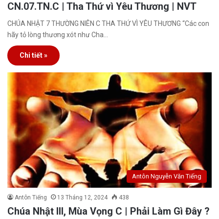
CN.07.TN.C | Tha Thứ vì Yêu Thương | NVT
CHÚA NHẬT 7 THƯỜNG NIÊN C THA THỨ VÌ YÊU THƯƠNG “Các con
hãy tỏ lòng thương xót như Cha…
Chi tiết »
Antôn Nguyễn Văn Tiếng
Antôn Tiếng
13 Tháng 12, 2024
438
Chúa Nhật III, Mùa Vọng C | Phải Làm Gì Đây ?