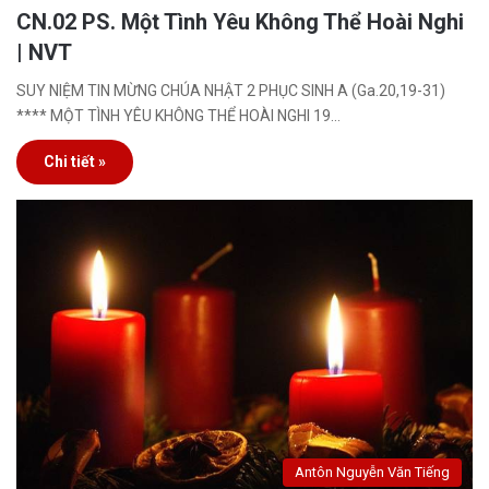
CN.02 PS. Một Tình Yêu Không Thể Hoài Nghi
| NVT
SUY NIỆM TIN MỪNG CHÚA NHẬT 2 PHỤC SINH A (Ga.20,19-31)
**** MỘT TÌNH YÊU KHÔNG THỂ HOÀI NGHI 19…
Chi tiết »
Antôn Nguyễn Văn Tiếng