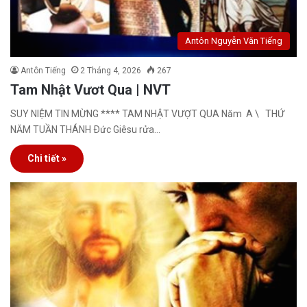
Antôn Nguyễn Văn Tiếng
Antôn Tiếng
2 Tháng 4, 2026
267
Tam Nhật Vươt Qua | NVT
SUY NIỆM TIN MỪNG **** TAM NHẬT VƯỢT QUA Năm A \ THỨ
NĂM TUẦN THÁNH Ðức Giêsu rửa…
Chi tiết »