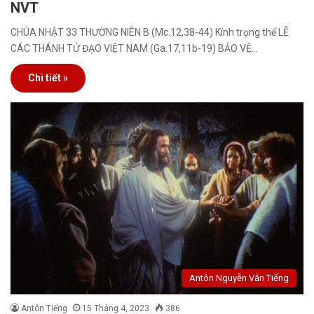
NVT
CHÚA NHẬT 33 THƯỜNG NIÊN B (Mc.12,38-44) Kính trọng thể LỄ
CÁC THÁNH TỬ ĐẠO VIỆT NAM (Ga.17,11b-19) BẢO VỆ…
Chi tiết »
Antôn Nguyễn Văn Tiếng
Antôn Tiếng
15 Tháng 4, 2023
386