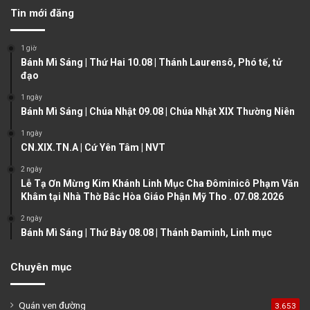
v
t
Tin mới đăng
i
p
o
a
1 giờ
u
g
Bánh Mì Sáng | Thứ Hai 10.08 | Thánh Laurensô, Phó tế, tử
đạo
s
e
1 ngày
p
Bánh Mì Sáng | Chúa Nhật 09.08 | Chúa Nhật XIX Thường Niên
a
1 ngày
g
CN.XIX.TN.A | Cứ Yên Tâm | NVT
e
2 ngày
Lễ Tạ Ơn Mừng Kim Khánh Linh Mục Cha Đôminicô Phạm Văn
Khâm tại Nhà Thờ Bắc Hòa Giáo Phận Mỹ Tho . 07.08.2026
2 ngày
Bánh Mì Sáng | Thứ Bảy 08.08 | Thánh Đaminh, Linh mục
Chuyên mục
Quán ven đường
3.653