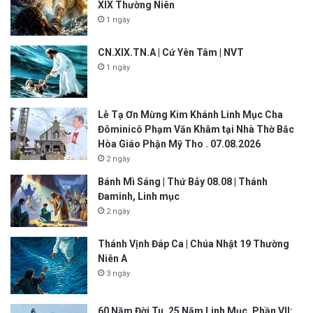
XIX Thường Niên
1 ngày
CN.XIX.TN.A | Cứ Yên Tâm | NVT
1 ngày
Lễ Tạ Ơn Mừng Kim Khánh Linh Mục Cha
Đôminicô Phạm Văn Khâm tại Nhà Thờ Bắc
Hòa Giáo Phận Mỹ Tho . 07.08.2026
2 ngày
Bánh Mì Sáng | Thứ Bảy 08.08 | Thánh
Đaminh, Linh mục
2 ngày
Thánh Vịnh Đáp Ca | Chúa Nhật 19 Thường
Niên A
3 ngày
60 Năm Đời Tu. 25 Năm Linh Mục. Phần VII: