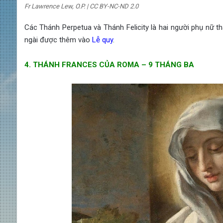
Fr Lawrence Lew, O.P. | CC BY-NC-ND 2.0
Các Thánh Perpetua và Thánh Felicity là hai người phụ nữ thá
ngài được thêm vào
Lễ quy
.
4. THÁNH FRANCES CỦA ROMA – 9 THÁNG BA