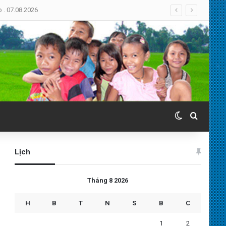
Switch skin
Search 
Lịch
Tháng 8 2026
H
B
T
N
S
B
C
1
2