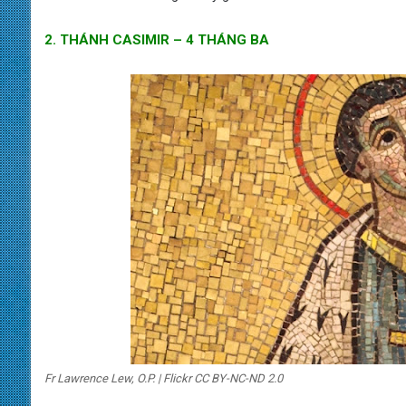
2. THÁNH CASIMIR – 4 THÁNG BA
Fr Lawrence Lew, O.P. | Flickr CC BY-NC-ND 2.0