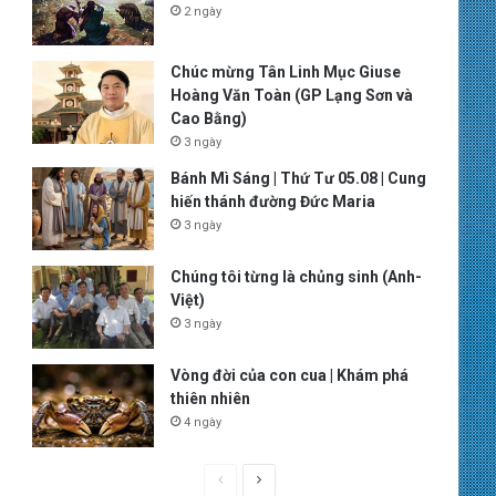
2 ngày
Chúc mừng Tân Linh Mục Giuse
Hoàng Văn Toàn (GP Lạng Sơn và
Cao Bằng)
3 ngày
Bánh Mì Sáng | Thứ Tư 05.08 | Cung
hiến thánh đường Đức Maria
3 ngày
Chúng tôi từng là chủng sinh (Anh-
Việt)
3 ngày
Vòng đời của con cua | Khám phá
thiên nhiên
4 ngày
P
N