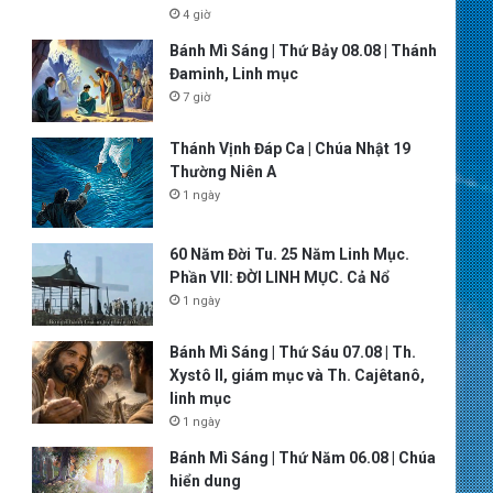
4 giờ
Bánh Mì Sáng | Thứ Bảy 08.08 | Thánh
Đaminh, Linh mục
7 giờ
Thánh Vịnh Đáp Ca | Chúa Nhật 19
Thường Niên A
1 ngày
60 Năm Đời Tu. 25 Năm Linh Mục.
Phần VII: ĐỜI LINH MỤC. Cả Nổ
1 ngày
Bánh Mì Sáng | Thứ Sáu 07.08 | Th.
Xystô II, giám mục và Th. Cajêtanô,
linh mục
1 ngày
Bánh Mì Sáng | Thứ Năm 06.08 | Chúa
hiển dung