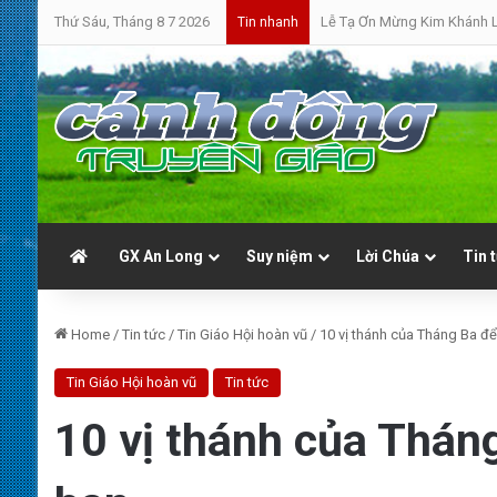
Thứ Sáu, Tháng 8 7 2026
Bánh Mì Sáng | Thứ Bảy 08.
Tin nhanh
GX An Long
Suy niệm
Lời Chúa
Tin 
Home
/
Tin tức
/
Tin Giáo Hội hoàn vũ
/
10 vị thánh của Tháng Ba để
Tin Giáo Hội hoàn vũ
Tin tức
10 vị thánh của Tháng