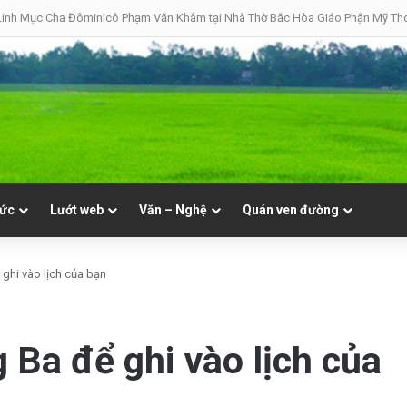
08 | Thánh Đaminh, Linh mục
tức
Lướt web
Văn – Nghệ
Quán ven đường
 ghi vào lịch của bạn
 Ba để ghi vào lịch của