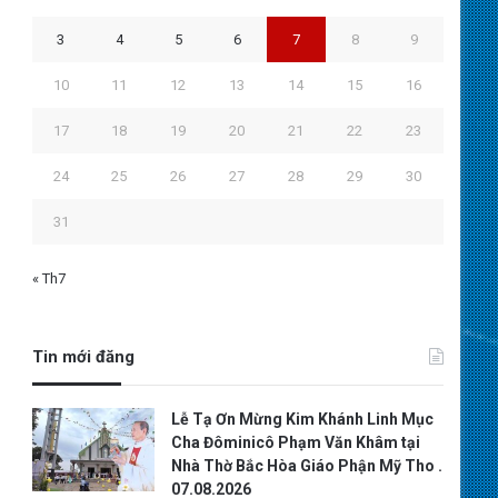
3
4
5
6
7
8
9
10
11
12
13
14
15
16
17
18
19
20
21
22
23
24
25
26
27
28
29
30
31
« Th7
Tin mới đăng
Lễ Tạ Ơn Mừng Kim Khánh Linh Mục
Cha Đôminicô Phạm Văn Khâm tại
Nhà Thờ Bắc Hòa Giáo Phận Mỹ Tho .
07.08.2026