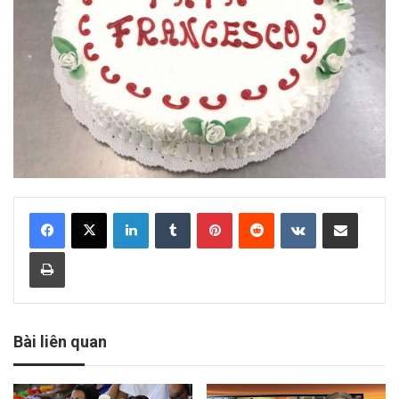
LinkedIn
Tumblr
Pinterest
Reddit
VKontakte
Share via Email
Print
Bài liên quan