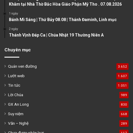
g
Khâm tại Nhà Thờ Bắc Hòa Giáo Phận Mỹ Tho . 07.08.2026
e
1 ngày
Bánh Mì Sáng | Thứ Bảy 08.08 | Thánh Đaminh, Linh mục
2 ngày
Thánh Vịnh Đáp Ca | Chúa Nhật 19 Thường Niên A
Chuyên mục
Quán ven đường
3.652
Lướt web
1.607
Tin tức
1.051
Lời Chúa
989
GX An Long
830
Suy niệm
668
Văn – Nghệ
289
Chưa được phân loại