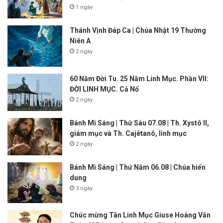
1 ngày
Thánh Vịnh Đáp Ca | Chúa Nhật 19 Thường
Niên A
2 ngày
60 Năm Đời Tu. 25 Năm Linh Mục. Phần VII:
ĐỜI LINH MỤC. Cả Nổ
2 ngày
Bánh Mì Sáng | Thứ Sáu 07.08 | Th. Xystô II,
giám mục và Th. Cajêtanô, linh mục
2 ngày
Bánh Mì Sáng | Thứ Năm 06.08 | Chúa hiển
dung
3 ngày
Chúc mừng Tân Linh Mục Giuse Hoàng Văn