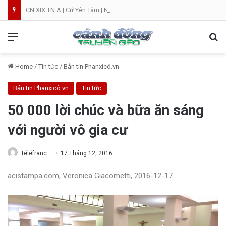
CN.XIX.TN.A | Cứ Yên Tâm | NVT
Menu
Se
Home
/
Tin tức
/
Bản tin Phanxicô.vn
Bản tin Phanxicô.vn
Tin tức
50 000 lời chúc và bữa ăn sáng
với người vô gia cư
Téléfranc
17 Tháng 12, 2016
acistampa.com, Veronica Giacometti, 2016-12-17