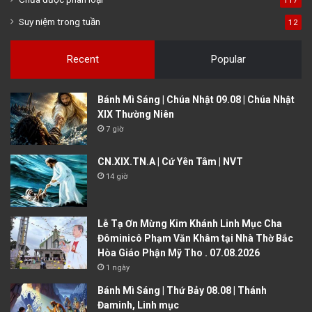
117
Suy niệm trong tuần
12
Recent
Popular
Bánh Mì Sáng | Chúa Nhật 09.08 | Chúa Nhật
XIX Thường Niên
7 giờ
CN.XIX.TN.A | Cứ Yên Tâm | NVT
14 giờ
Lễ Tạ Ơn Mừng Kim Khánh Linh Mục Cha
Đôminicô Phạm Văn Khâm tại Nhà Thờ Bắc
Hòa Giáo Phận Mỹ Tho . 07.08.2026
1 ngày
Bánh Mì Sáng | Thứ Bảy 08.08 | Thánh
Đaminh, Linh mục