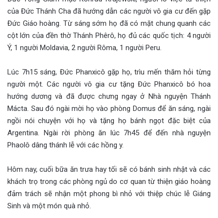
của Đức Thánh Cha đã hướng dẫn các người vô gia cư đến gặp
Đức Giáo hoàng. Từ sáng sớm họ đã có mặt chung quanh các
cột lớn của đền thờ Thánh Phêrô, họ đủ các quốc tịch: 4 người
Ý, 1 người Moldavia, 2 người Rôma, 1 người Peru.
Lúc 7h15 sáng, Đức Phanxicô gặp họ, trìu mến thăm hỏi từng
người một. Các người vô gia cư tặng Đức Phanxicô bó hoa
hướng dương và đã được chưng ngay ở Nhà nguyện Thánh
Mácta. Sau đó ngài mời họ vào phòng Domus để ăn sáng, ngài
ngồi nói chuyện với họ và tặng họ bánh ngọt đặc biệt của
Argentina. Ngài rời phòng ăn lúc 7h45 để đến nhà nguyện
Phaolô dâng thánh lễ với các hồng y.
Hôm nay, cuối bữa ăn trưa hay tối sẽ có bánh sinh nhật và các
khách trọ trong các phòng ngủ do cơ quan từ thiện giáo hoàng
đảm trách sẽ nhận một phong bì nhỏ với thiệp chúc lễ Giáng
Sinh và một món quà nhỏ.