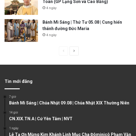
Toàn (GP Lạng Sơn và Cao Bằng)
4 ngày
Bánh Mì Sáng | Thứ Tư 05.08 | Cung hiến
thánh đường Đức Maria
4 ngày
P
N
r
e
e
x
v
t
Tin mới đăng
i
p
o
a
7 giờ
u
g
Bánh Mì Sáng | Chúa Nhật 09.08 | Chúa Nhật XIX Thường Niên
s
e
14 giờ
CN.XIX.TN.A | Cứ Yên Tâm | NVT
p
a
1 ngày
Lễ Tạ Ơn Mừng Kim Khánh Linh Mục Cha Đôminicô Phạm Văn