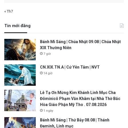
« Th7
Tin mới đăng
Bánh Mì Sáng | Chúa Nhật 09.08 | Chúa Nhật
XIX Thường Niên
7 giờ
CN.XIX.TN.A | Cứ Yên Tâm | NVT
14 giờ
Lễ Tạ Ơn Mừng Kim Khánh Linh Mục Cha
Đôminicô Phạm Văn Khâm tại Nhà Thờ Bắc
Hòa Giáo Phận Mỹ Tho . 07.08.2026
1 ngày
Bánh Mì Sáng | Thứ Bảy 08.08 | Thánh
Đaminh, Linh mục