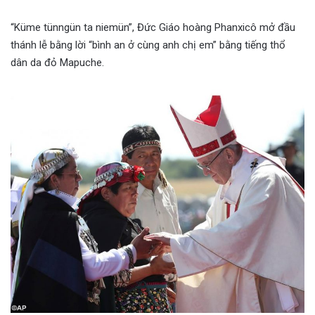
“Küme tünngün ta niemün”, Đức Giáo hoàng Phanxicô mở đầu
thánh lễ bằng lời “bình an ở cùng anh chị em” bằng tiếng thổ
dân da đỏ Mapuche.