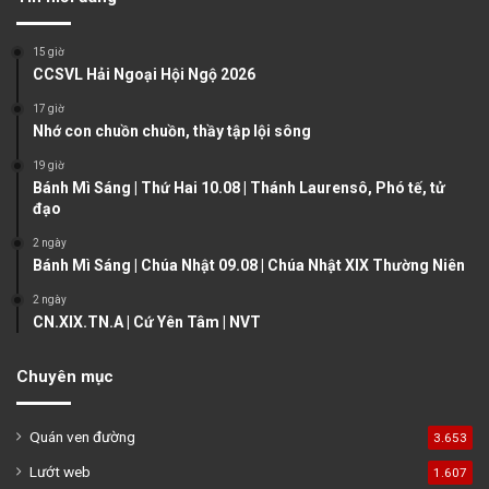
i
p
o
a
15 giờ
u
g
CCSVL Hải Ngoại Hội Ngộ 2026
s
e
17 giờ
Nhớ con chuồn chuồn, thầy tập lội sông
p
a
19 giờ
Bánh Mì Sáng | Thứ Hai 10.08 | Thánh Laurensô, Phó tế, tử
g
đạo
e
2 ngày
Bánh Mì Sáng | Chúa Nhật 09.08 | Chúa Nhật XIX Thường Niên
2 ngày
CN.XIX.TN.A | Cứ Yên Tâm | NVT
Chuyên mục
Quán ven đường
3.653
Lướt web
1.607