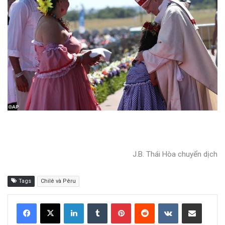
J.B. Thái Hòa chuyển dịch
Tags
Chilê và Pêru
LinkedIn
Tumblr
Pinterest
Reddit
VKontakte
Share via Email