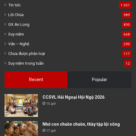
Tin tức
1.051
Lời Chúa
989
GX An Long
830
Suy niệm
668
Văn – Nghệ
290
Chưa được phân loại
117
Suy niệm trong tuần
12
Recent
Popular
CCSVL Hải Ngoại Hội Ngộ 2026
15 giờ
Nhớ con chuồn chuồn, thầy tập lội sông
17 giờ