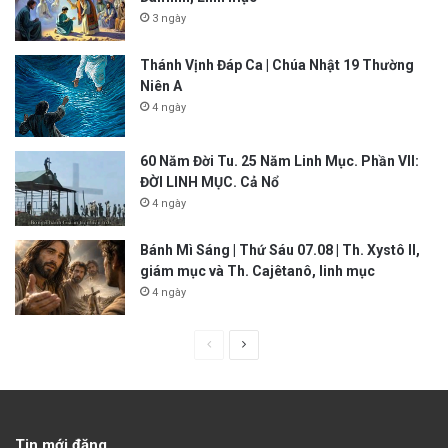
3 ngày
Thánh Vịnh Đáp Ca | Chúa Nhật 19 Thường
Niên A
4 ngày
60 Năm Đời Tu. 25 Năm Linh Mục. Phần VII:
ĐỜI LINH MỤC. Cả Nổ
4 ngày
Bánh Mì Sáng | Thứ Sáu 07.08 | Th. Xystô II,
giám mục và Th. Cajêtanô, linh mục
4 ngày
P
N
r
e
e
x
v
t
Tin mới đăng