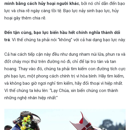
mình bằng cách hủy hoại người khác
, bởi nó chỉ dẫn đến bạo
lực và chia rẽ ngày càng tồi tệ. Bạo lực nảy sinh bạo lực, hủy
hoại gây thêm chia rẽ.
Đến tận cùng, bạo lực biến hầu hết chính nghĩa thành dối
trá
. Vì thế chúng ta phải nói “không” với cả hai dạng bạo lực này.
Cả hai cách tiếp cận này đều như dung nham núi lửa, phun ra và
đốt cháy mọi thứ trên đường nó đi, chỉ để lại tro tàn và tan
hoang. Thay vào đó, chúng ta phải tìm kiếm con đường tích cực
phi bạo lực, một phong cách chính trị vì hòa bình. Hãy tìm kiếm,
và không bao giờ ngơi nghỉ tìm kiếm, hãy đối thoại vì hiệp nhất.
Vì thế chúng ta kêu lên: “Lạy Chúa, xin biến chúng con thành
những nghệ nhân hiệp nhất.”