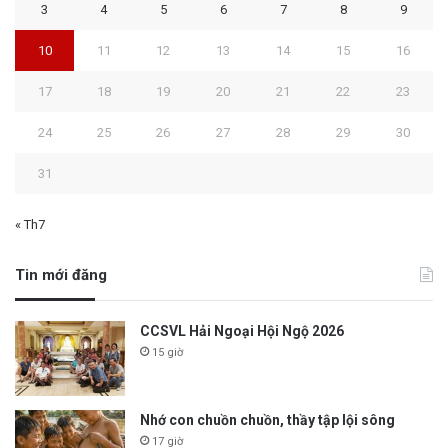
3
4
5
6
7
8
9
10
11
12
13
14
15
16
17
18
19
20
21
22
23
24
25
26
27
28
29
30
31
« Th7
Tin mới đăng
CCSVL Hải Ngoại Hội Ngộ 2026
15 giờ
Nhớ con chuồn chuồn, thầy tập lội sông
17 giờ