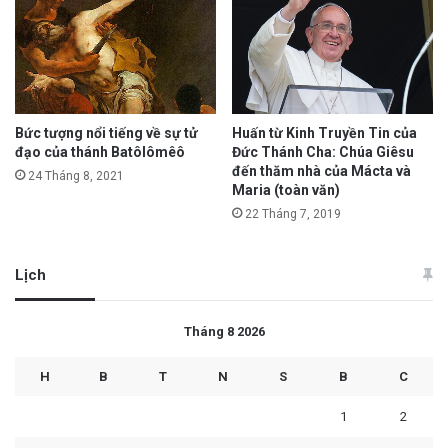
Bức tượng nổi tiếng về sự tử
Huấn từ Kinh Truyền Tin của
đạo của thánh Batôlômêô
Đức Thánh Cha: Chúa Giêsu
đến thăm nhà của Mácta và
24 Tháng 8, 2021
Maria (toàn văn)
22 Tháng 7, 2019
Lịch
Tháng 8 2026
H
B
T
N
S
B
C
1
2