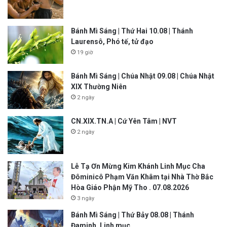
Bánh Mì Sáng | Thứ Hai 10.08 | Thánh
Laurensô, Phó tế, tử đạo
19 giờ
Bánh Mì Sáng | Chúa Nhật 09.08 | Chúa Nhật
XIX Thường Niên
2 ngày
CN.XIX.TN.A | Cứ Yên Tâm | NVT
2 ngày
Lễ Tạ Ơn Mừng Kim Khánh Linh Mục Cha
Đôminicô Phạm Văn Khâm tại Nhà Thờ Bắc
Hòa Giáo Phận Mỹ Tho . 07.08.2026
3 ngày
Bánh Mì Sáng | Thứ Bảy 08.08 | Thánh
Đaminh, Linh mục