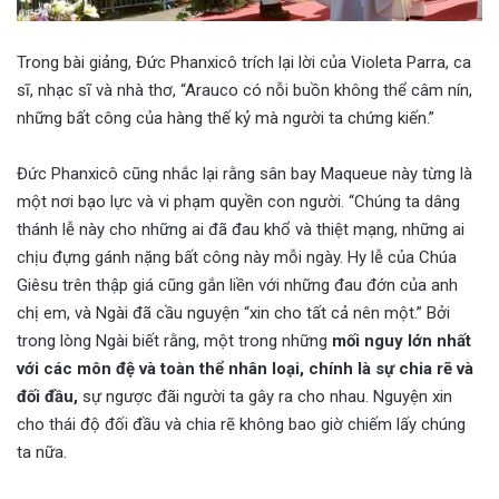
Trong bài giảng, Đức Phanxicô trích lại lời của Violeta Parra, ca
sĩ, nhạc sĩ và nhà thơ, “Arauco có nỗi buồn không thể câm nín,
những bất công của hàng thế kỷ mà người ta chứng kiến.”
Đức Phanxicô cũng nhắc lại rằng sân bay Maqueue này từng là
một nơi bạo lực và vi phạm quyền con người. “Chúng ta dâng
thánh lễ này cho những ai đã đau khổ và thiệt mạng, những ai
chịu đựng gánh nặng bất công này mỗi ngày. Hy lễ của Chúa
Giêsu trên thập giá cũng gắn liền với những đau đớn của anh
chị em, và Ngài đã cầu nguyện “xin cho tất cả nên một.” Bởi
trong lòng Ngài biết rằng, một trong những
mối nguy lớn nhất
với các môn đệ và toàn thể nhân loại, chính là sự chia rẽ và
đối đầu,
sự ngược đãi người ta gây ra cho nhau. Nguyện xin
cho thái độ đối đầu và chia rẽ không bao giờ chiếm lấy chúng
ta nữa.