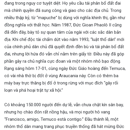
đang trong nguy cơ tuyệt diệt. Họ yêu cầu tái phân bổ đất đai
mà chính quyền đã sung công và giao cho các địa chủ. Trong
nhiều thập kỷ, từ “mapuche” bị dùng với nghĩa khinh thị, gần như
đồng nghĩa với thất học. Năm 1987, Đức Gioan Phaolô II cũng
đã đến đây, bày tỏ sự quan tâm của ngài với các sắc dân bản
địa. Khi chế độc tài chấm dứt vào năm 1993, “luật thổ dân” mới
của chính phủ dân chủ đã quyết định đền bù và tái phân bổ đất
đai, nhưng lời hứa đó vẫn chỉ nằm trên giấy tờ. Điều này đã góp
phần gây ra chủ nghĩa cực đoan và một nhóm nhỏ bạo động.
Rạng sáng hôm 17-01, cùng ngày Đức Giáo hoàng đến Temuca,
có vài nhà thờ bị đốt ở vùng Araucania này. Còn có thêm ba
máy bay trực thăng bị đố ở trong rừng với mục đích “gây rối
loạn và phá hoại trật tự xã hội.”
Có khoảng 150.000 người đến dự lễ, vẫn chưa chật kín sân bay,
nhưng họ chào đón rất nồng hậu, và mọi người hô vang
“Francisco, amigo, Temuco està contigo.” Đầu thánh lễ, một
nhóm thổ dân mang trang phục truyền thống đã hát mừng Đức