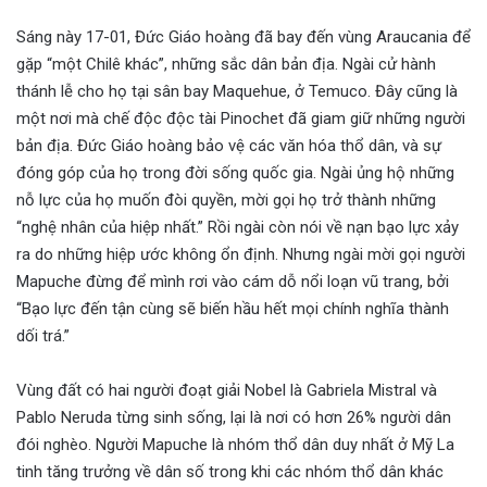
Sáng này 17-01, Đức Giáo hoàng đã bay đến vùng Araucania để
gặp “một Chilê khác”, những sắc dân bản địa. Ngài cử hành
thánh lễ cho họ tại sân bay Maquehue, ở Temuco. Đây cũng là
một nơi mà chế độc độc tài Pinochet đã giam giữ những người
bản địa. Đức Giáo hoàng bảo vệ các văn hóa thổ dân, và sự
đóng góp của họ trong đời sống quốc gia. Ngài ủng hộ những
nỗ lực của họ muốn đòi quyền, mời gọi họ trở thành những
“nghệ nhân của hiệp nhất.” Rồi ngài còn nói về nạn bạo lực xảy
ra do những hiệp ước không ổn định. Nhưng ngài mời gọi người
Mapuche đừng để mình rơi vào cám dỗ nổi loạn vũ trang, bởi
“Bạo lực đến tận cùng sẽ biến hầu hết mọi chính nghĩa thành
dối trá.”
Vùng đất có hai người đoạt giải Nobel là Gabriela Mistral và
Pablo Neruda từng sinh sống, lại là nơi có hơn 26% người dân
đói nghèo. Người Mapuche là nhóm thổ dân duy nhất ở Mỹ La
tinh tăng trưởng về dân số trong khi các nhóm thổ dân khác