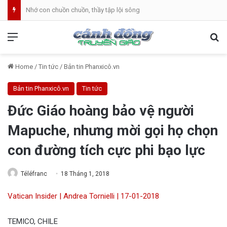
Nhớ con chuồn chuồn, thầy tập lội sông
Menu
Se
Home
/
Tin tức
/
Bản tin Phanxicô.vn
Bản tin Phanxicô.vn
Tin tức
Đức Giáo hoàng bảo vệ người
Mapuche, nhưng mời gọi họ chọn
con đường tích cực phi bạo lực
Téléfranc
18 Tháng 1, 2018
Vatican Insider | Andrea Tornielli | 17-01-2018
TEMICO, CHILE