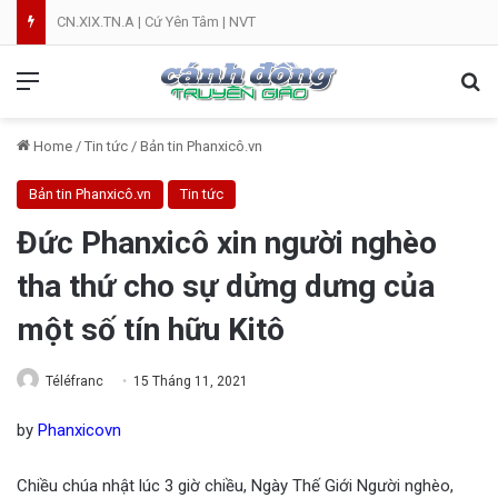
CN.XIX.TN.A | Cứ Yên Tâm | NVT
Menu
Se
Home
/
Tin tức
/
Bản tin Phanxicô.vn
Bản tin Phanxicô.vn
Tin tức
Đức Phanxicô xin người nghèo
tha thứ cho sự dửng dưng của
một số tín hữu Kitô
Téléfranc
15 Tháng 11, 2021
by
Phanxicovn
Chiều chúa nhật lúc 3 giờ chiều, Ngày Thế Giới Người nghèo,