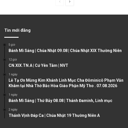
P
N
r
e
e
x
v
t
Tin mới đăng
i
p
o
a
5 giờ
u
g
Bánh Mì Sáng | Chúa Nhật 09.08 | Chúa Nhật XIX Thường Niên
s
e
12 giờ
CN.XIX.TN.A | Cứ Yên Tâm | NVT
p
a
1 ngày
Lễ Tạ Ơn Mừng Kim Khánh Linh Mục Cha Đôminicô Phạm Văn
g
Khâm tại Nhà Thờ Bắc Hòa Giáo Phận Mỹ Tho . 07.08.2026
e
1 ngày
Bánh Mì Sáng | Thứ Bảy 08.08 | Thánh Đaminh, Linh mục
2 ngày
Thánh Vịnh Đáp Ca | Chúa Nhật 19 Thường Niên A