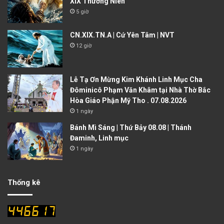
XIX Thường Niên
5 giờ
CN.XIX.TN.A | Cứ Yên Tâm | NVT
12 giờ
Lễ Tạ Ơn Mừng Kim Khánh Linh Mục Cha
Đôminicô Phạm Văn Khâm tại Nhà Thờ Bắc
Hòa Giáo Phận Mỹ Tho . 07.08.2026
1 ngày
Bánh Mì Sáng | Thứ Bảy 08.08 | Thánh
Đaminh, Linh mục
1 ngày
Thống kê