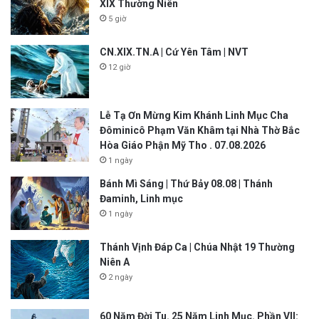
XIX Thường Niên
5 giờ
CN.XIX.TN.A | Cứ Yên Tâm | NVT
12 giờ
Lễ Tạ Ơn Mừng Kim Khánh Linh Mục Cha
Đôminicô Phạm Văn Khâm tại Nhà Thờ Bắc
Hòa Giáo Phận Mỹ Tho . 07.08.2026
1 ngày
Bánh Mì Sáng | Thứ Bảy 08.08 | Thánh
Đaminh, Linh mục
1 ngày
Thánh Vịnh Đáp Ca | Chúa Nhật 19 Thường
Niên A
2 ngày
60 Năm Đời Tu. 25 Năm Linh Mục. Phần VII: