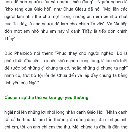
còn dễ hơn người giàu vào nước thiên đàng”. Người nghèo là
“kho tàng của Giáo hội”, như Chúa Giêsu đã nói: “Mỗi lần các
ngươi làm như thế cho một trong những anh em bé nhỏ nhất
của Ta đây, là các ngươi đã làm cho chính Ta vậy”. Và “Ai tiếp
đón một em nhỏ như em này vì danh Thầy, là tiếp đón chính
Thầy.”
Đức Phanxicô nói thêm: “Phúc thay cho người nghèo! Đó là
phúc thật đầu tiên. Trở nên khó nghèo trong lòng, là lời mời triệt
để tước bỏ những gì chúng ta có, hoặc những gì chúng ta nghĩ
mình có, trút bỏ tội lỗi để Chúa đến và lấp đầy chúng ta bằng
tình yêu của Ngài”.
Cầu xin sự tha thứ và kêu gọi yêu thương
Ngài nói lên những lời nhói lòng nhân danh Giáo Hội: “Nhân danh
tất cả tín hữu đã làm tổn thương, đã dửng dưng, đã sỉ nhục anh
chị em, tôi xin anh chị em tha thứ. Mỗi chúng ta đều là đền thờ