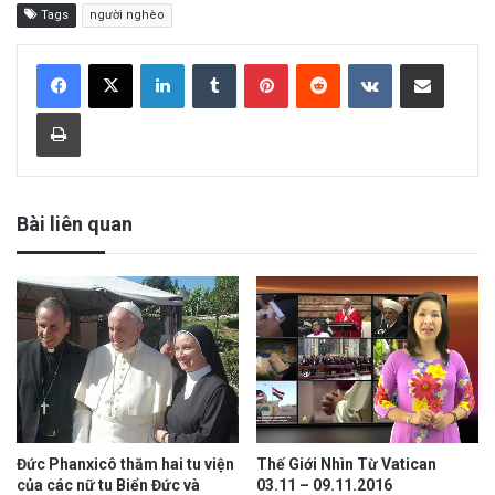
Tags
người nghèo
LinkedIn
Tumblr
Pinterest
Reddit
VKontakte
Share via Email
Print
Bài liên quan
Đức Phanxicô thăm hai tu viện
Thế Giới Nhìn Từ Vatican
của các nữ tu Biển Đức và
03.11 – 09.11.2016