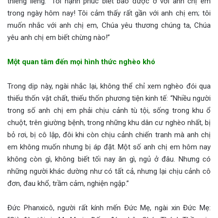
thiêng liêng. “Tôi hạnh phúc biết bao được ở với anh chị em
trong ngày hôm nay! Tôi cảm thấy rất gần với anh chị em; tôi
muốn nhắc với anh chị em, Chúa yêu thương chúng ta, Chúa
yêu anh chị em biết chừng nào!”
Một quan tâm đến mọi hình thức nghèo khó
Trong dịp này, ngài nhắc lại, không thể chỉ xem nghèo đói qua
thiếu thốn vật chất, thiếu thốn phương tiện kinh tế: “Nhiều người
trong số anh chị em phải chịu cảnh tù tội, sống trong khu ổ
chuột, trên giường bệnh, trong những khu dân cư nghèo nhất, bị
bỏ rơi, bị cô lập, đôi khi còn chịu cảnh chiến tranh mà anh chị
em không muốn nhưng bị áp đặt. Một số anh chị em hôm nay
không còn gì, không biết tối nay ăn gì, ngủ ở đâu. Nhưng có
những người khác dường như có tất cả, nhưng lại chịu cảnh cô
đơn, đau khổ, trầm cảm, nghiện ngập.”
Đức Phanxicô, người rất kính mến Đức Mẹ, ngài xin Đức Mẹ: