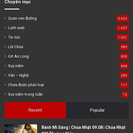
Chuyên mục
Quán ven đường
3.652
Lướt web
1.607
Tin tức
1.051
Lời Chúa
989
GX An Long
830
Suy niệm
668
Văn – Nghệ
289
Chưa được phân loại
117
Suy niệm trong tuần
12
Recent
Popular
Bánh Mì Sáng | Chúa Nhật 09.08 | Chúa Nhật