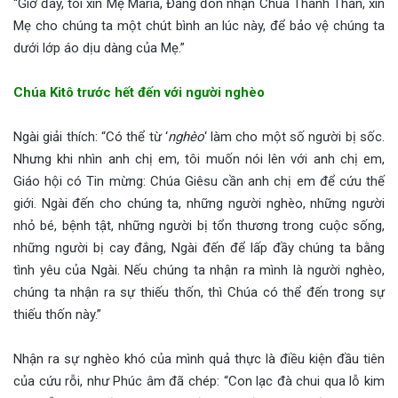
“Giờ đây, tôi xin Mẹ Maria, Đấng đón nhận Chúa Thánh Thần, xin
Mẹ cho chúng ta một chút bình an lúc này, để bảo vệ chúng ta
dưới lớp áo dịu dàng của Mẹ.”
Chúa Kitô trước hết đến với người nghèo
Ngài giải thích: “Có thể từ ‘
nghèo
‘ làm cho một số người bị sốc.
Nhưng khi nhìn anh chị em, tôi muốn nói lên với anh chị em,
Giáo hội có Tin mừng: Chúa Giêsu cần anh chị em để cứu thế
giới. Ngài đến cho chúng ta, những người nghèo, những người
nhỏ bé, bệnh tật, những người bị tổn thương trong cuộc sống,
những người bị cay đắng, Ngài đến để lấp đầy chúng ta bằng
tình yêu của Ngài. Nếu chúng ta nhận ra mình là người nghèo,
chúng ta nhận ra sự thiếu thốn, thì Chúa có thể đến trong sự
thiếu thốn này.”
Nhận ra sự nghèo khó của mình quả thực là điều kiện đầu tiên
của cứu rỗi, như Phúc âm đã chép: “Con lạc đà chui qua lỗ kim