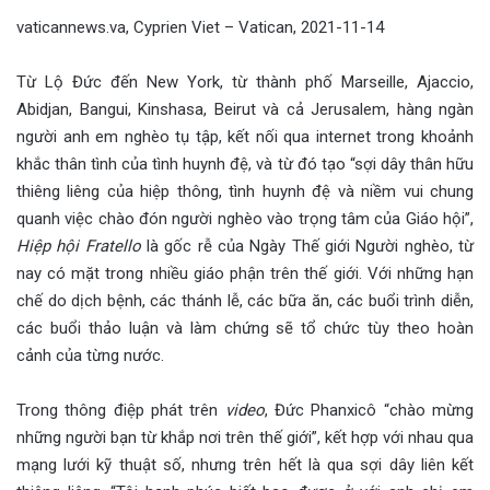
vaticannews.va, Cyprien Viet – Vatican, 2021-11-14
Từ Lộ Đức đến New York, từ thành phố Marseille, Ajaccio,
Abidjan, Bangui, Kinshasa, Beirut và cả Jerusalem, hàng ngàn
người anh em nghèo tụ tập, kết nối qua internet trong khoảnh
khắc thân tình của tình huynh đệ, và từ đó tạo “sợi dây thân hữu
thiêng liêng của hiệp thông, tình huynh đệ và niềm vui chung
quanh việc chào đón người nghèo vào trọng tâm của Giáo hội”,
Hiệp hội Fratello
là gốc rễ của Ngày Thế giới Người nghèo, từ
nay có mặt trong nhiều giáo phận trên thế giới. Với những hạn
chế do dịch bệnh, các thánh lễ, các bữa ăn, các buổi trình diễn,
các buổi thảo luận và làm chứng sẽ tổ chức tùy theo hoàn
cảnh của từng nước.
Trong thông điệp phát trên
video
, Đức Phanxicô “chào mừng
những người bạn từ khắp nơi trên thế giới”, kết hợp với nhau qua
mạng lưới kỹ thuật số, nhưng trên hết là qua sợi dây liên kết