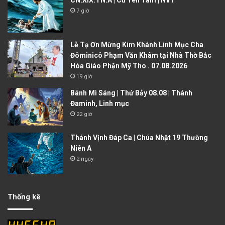
CN.XIX.TN.A | Cứ Yên Tâm | NVT
7 giờ
Lễ Tạ Ơn Mừng Kim Khánh Linh Mục Cha
Đôminicô Phạm Văn Khâm tại Nhà Thờ Bắc
Hòa Giáo Phận Mỹ Tho . 07.08.2026
19 giờ
Bánh Mì Sáng | Thứ Bảy 08.08 | Thánh
Đaminh, Linh mục
22 giờ
Thánh Vịnh Đáp Ca | Chúa Nhật 19 Thường
Niên A
2 ngày
Thống kê