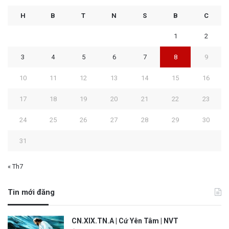
H
B
T
N
S
B
C
1
2
3
4
5
6
7
8
9
10
11
12
13
14
15
16
17
18
19
20
21
22
23
24
25
26
27
28
29
30
31
« Th7
Tin mới đăng
CN.XIX.TN.A | Cứ Yên Tâm | NVT