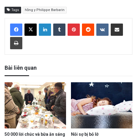
Tags
hồng y Philippe Barbarin
LinkedIn
Tumblr
Pinterest
Reddit
VKontakte
Share via Email
Print
Bài liên quan
50 000 lời chúc và bữa ăn sáng
Nỗi sợ bị bỏ lỡ