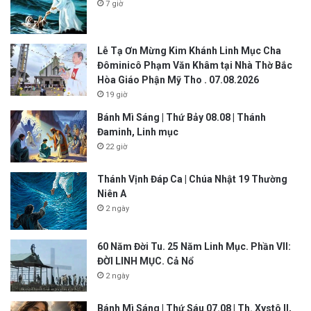
7 giờ
Lễ Tạ Ơn Mừng Kim Khánh Linh Mục Cha
Đôminicô Phạm Văn Khâm tại Nhà Thờ Bắc
Hòa Giáo Phận Mỹ Tho . 07.08.2026
19 giờ
Bánh Mì Sáng | Thứ Bảy 08.08 | Thánh
Đaminh, Linh mục
22 giờ
Thánh Vịnh Đáp Ca | Chúa Nhật 19 Thường
Niên A
2 ngày
60 Năm Đời Tu. 25 Năm Linh Mục. Phần VII:
ĐỜI LINH MỤC. Cả Nổ
2 ngày
Bánh Mì Sáng | Thứ Sáu 07.08 | Th. Xystô II,