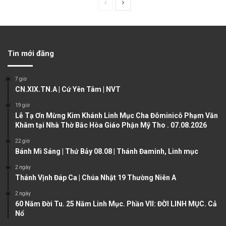
P
N
r
e
e
x
v
t
Tin mới đăng
i
p
o
a
7 giờ
u
g
CN.XIX.TN.A | Cứ Yên Tâm | NVT
s
e
19 giờ
Lễ Tạ Ơn Mừng Kim Khánh Linh Mục Cha Đôminicô Phạm Văn
p
Khâm tại Nhà Thờ Bắc Hòa Giáo Phận Mỹ Tho . 07.08.2026
a
22 giờ
g
Bánh Mì Sáng | Thứ Bảy 08.08 | Thánh Đaminh, Linh mục
e
2 ngày
Thánh Vịnh Đáp Ca | Chúa Nhật 19 Thường Niên A
2 ngày
60 Năm Đời Tu. 25 Năm Linh Mục. Phần VII: ĐỜI LINH MỤC. Cả
Nổ