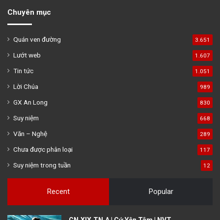
Chuyên mục
Quán ven đường
3.651
Lướt web
1.607
Tin tức
1.051
Lời Chúa
989
GX An Long
830
Suy niệm
668
Văn – Nghệ
289
Chưa được phân loại
117
Suy niệm trong tuần
12
Recent
Popular