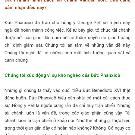
cách nhằm minh bạch tài chánh Vatican hơn. Cha cũng
cảm nhận điều này?
Đức Phanxicô đã trao cho hồng y George Pell sứ mệnh này,
ngài đã hoàn thành công việc. Kể từ bây giờ, tổ chức tài chánh
được bởi các giáo dân nam nữ có thẩm quyền do giáo hoàng
chỉ định giám sát. Chúng tôi an tâm về những vấn đề này.
Chúng tôi nghĩ đã có những con mắt tinh tường quan sát và
canh chừng.
Chúng tôi xúc động vì sự khó nghèo của Đức Phanxicô
Những gì chúng ta thấy vào cuối triều Đức Bênêđíctô XVI thật
đáng buồn. Đức Phanxicô hiểu cần phải có một cải cách thực
sự. Hồng y Pell là người cứng rắn đã chỉ huy trận chiến. Nhưng
tài chánh luôn là vấn đề, trong các giáo phận cũng vậy. Tài
chánh luôn là trận chiến ở khắp nơi. Như thế những gì thực hiện
trong thời gian gần đây có hoàn hảo không? Không. Có nguy cơ