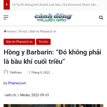
Lễ Tạ Ơn Mừng Kim Khánh Linh Mục Cha Đôminicô Phạm Văn Khâm tại Nhà Thờ Bắc Hòa Giáo Phận Mỹ Tho . 07.08.2026
Menu
Se
Home
/
Tin tức
/
Bản tin Phanxicô.vn
Bản tin Phanxicô.vn
Tin tức
Hồng y Barbarin: “Đó không phải
là bầu khí cuối triều”
Téléfranc
1 Tháng 9, 2022
by
Phanxicovn
cath.ch, I. Media, 2022-09-01