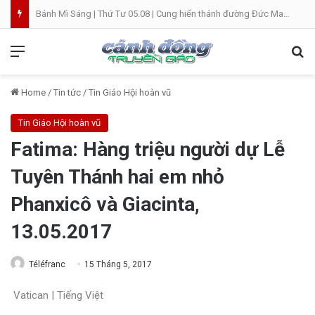
Bánh Mì Sáng | Thứ Tư 05.08 | Cung hiến thánh đường Đức Maria
Menu
Se
Home
/
Tin tức
/
Tin Giáo Hội hoàn vũ
Tin Giáo Hội hoàn vũ
Fatima: Hàng triệu người dự Lễ
Tuyên Thánh hai em nhỏ
Phanxicô và Giacinta,
13.05.2017
Téléfranc
15 Tháng 5, 2017
Vatican | Tiếng Việt