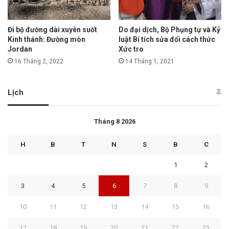
Đi bộ đường dài xuyên suốt
Do đại dịch, Bộ Phụng tự và Kỷ
Kinh thánh: Đường mòn
luật Bí tích sửa đổi cách thức
Jordan
Xức tro
16 Tháng 2, 2022
14 Tháng 1, 2021
Lịch
Tháng 8 2026
H
B
T
N
S
B
C
1
2
3
4
5
6
7
8
9
10
11
12
13
14
15
16
17
18
19
20
21
22
23