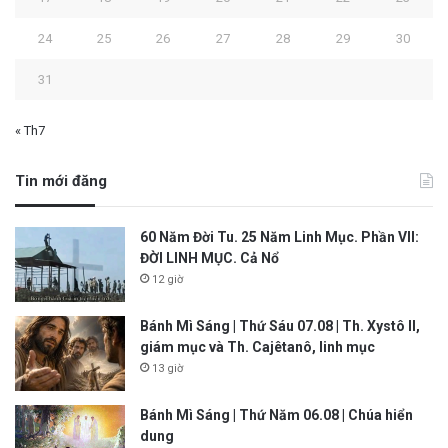
24
25
26
27
28
29
30
31
« Th7
Tin mới đăng
60 Năm Đời Tu. 25 Năm Linh Mục. Phần VII:
ĐỜI LINH MỤC. Cả Nổ
12 giờ
Bánh Mì Sáng | Thứ Sáu 07.08 | Th. Xystô II,
giám mục và Th. Cajêtanô, linh mục
13 giờ
Bánh Mì Sáng | Thứ Năm 06.08 | Chúa hiển
dung