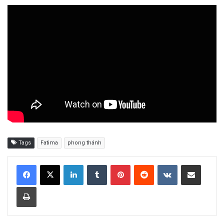
Tags
Fatima
phong thánh
LinkedIn
Tumblr
Pinterest
Reddit
VKontakte
Share via Email
Print