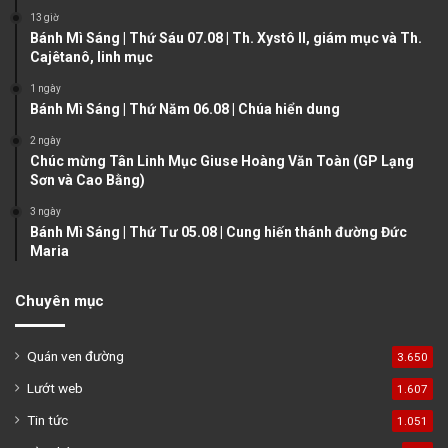
13 giờ
p
Bánh Mì Sáng | Thứ Sáu 07.08 | Th. Xystô II, giám mục và Th.
a
Cajêtanô, linh mục
g
1 ngày
e
Bánh Mì Sáng | Thứ Năm 06.08 | Chúa hiển dung
2 ngày
Chúc mừng Tân Linh Mục Giuse Hoàng Văn Toàn (GP Lạng
Sơn và Cao Bằng)
3 ngày
Bánh Mì Sáng | Thứ Tư 05.08 | Cung hiến thánh đường Đức
Maria
Chuyên mục
Quán ven đường
3.650
Lướt web
1.607
Tin tức
1.051