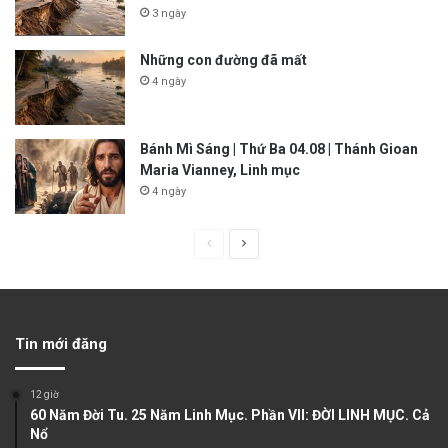
3 ngày
Những con đường đã mất
4 ngày
Bánh Mì Sáng | Thứ Ba 04.08 | Thánh Gioan
Maria Vianney, Linh mục
4 ngày
P
N
r
e
e
x
v
t
Tin mới đăng
i
p
o
a
12 giờ
u
g
60 Năm Đời Tu. 25 Năm Linh Mục. Phần VII: ĐỜI LINH MỤC. Cả
Nổ
s
e