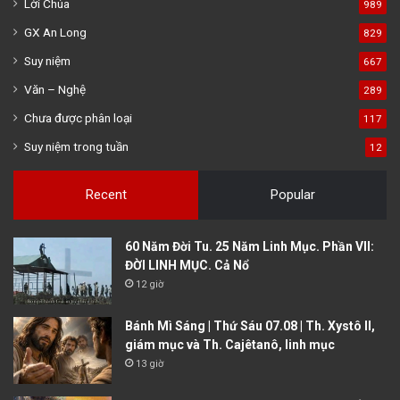
Lời Chúa
989
GX An Long
829
Suy niệm
667
Văn – Nghệ
289
Chưa được phân loại
117
Suy niệm trong tuần
12
Recent
Popular
60 Năm Đời Tu. 25 Năm Linh Mục. Phần VII:
ĐỜI LINH MỤC. Cả Nổ
12 giờ
Bánh Mì Sáng | Thứ Sáu 07.08 | Th. Xystô II,
giám mục và Th. Cajêtanô, linh mục
13 giờ