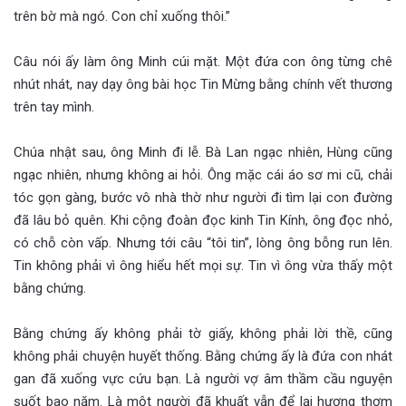
trên bờ mà ngó. Con chỉ xuống thôi.”
Câu nói ấy làm ông Minh cúi mặt. Một đứa con ông từng chê
nhút nhát, nay dạy ông bài học Tin Mừng bằng chính vết thương
trên tay mình.
Chúa nhật sau, ông Minh đi lễ. Bà Lan ngạc nhiên, Hùng cũng
ngạc nhiên, nhưng không ai hỏi. Ông mặc cái áo sơ mi cũ, chải
tóc gọn gàng, bước vô nhà thờ như người đi tìm lại con đường
đã lâu bỏ quên. Khi cộng đoàn đọc kinh Tin Kính, ông đọc nhỏ,
có chỗ còn vấp. Nhưng tới câu “tôi tin”, lòng ông bỗng run lên.
Tin không phải vì ông hiểu hết mọi sự. Tin vì ông vừa thấy một
bằng chứng.
Bằng chứng ấy không phải tờ giấy, không phải lời thề, cũng
không phải chuyện huyết thống. Bằng chứng ấy là đứa con nhát
gan đã xuống vực cứu bạn. Là người vợ âm thầm cầu nguyện
suốt bao năm. Là một người đã khuất vẫn để lại hương thơm