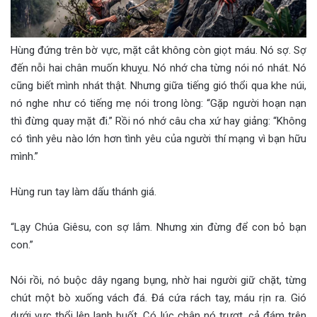
Hùng đứng trên bờ vực, mặt cắt không còn giọt máu. Nó sợ. Sợ
đến nỗi hai chân muốn khuỵu. Nó nhớ cha từng nói nó nhát. Nó
cũng biết mình nhát thật. Nhưng giữa tiếng gió thổi qua khe núi,
nó nghe như có tiếng mẹ nói trong lòng: “Gặp người hoạn nạn
thì đừng quay mặt đi.” Rồi nó nhớ câu cha xứ hay giảng: “Không
có tình yêu nào lớn hơn tình yêu của người thí mạng vì bạn hữu
mình.”
Hùng run tay làm dấu thánh giá.
“Lạy Chúa Giêsu, con sợ lắm. Nhưng xin đừng để con bỏ bạn
con.”
Nói rồi, nó buộc dây ngang bụng, nhờ hai người giữ chặt, từng
chút một bò xuống vách đá. Đá cứa rách tay, máu rịn ra. Gió
dưới vực thổi lên lạnh buốt. Có lúc chân nó trượt, cả đám trên