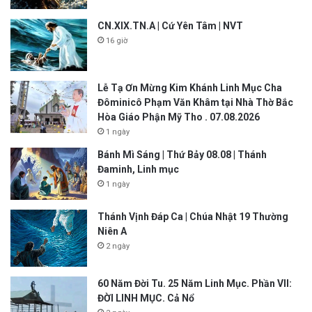
CN.XIX.TN.A | Cứ Yên Tâm | NVT
16 giờ
Lễ Tạ Ơn Mừng Kim Khánh Linh Mục Cha
Đôminicô Phạm Văn Khâm tại Nhà Thờ Bắc
Hòa Giáo Phận Mỹ Tho . 07.08.2026
1 ngày
Bánh Mì Sáng | Thứ Bảy 08.08 | Thánh
Đaminh, Linh mục
1 ngày
Thánh Vịnh Đáp Ca | Chúa Nhật 19 Thường
Niên A
2 ngày
60 Năm Đời Tu. 25 Năm Linh Mục. Phần VII:
ĐỜI LINH MỤC. Cả Nổ