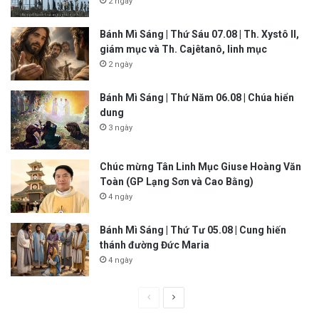
2 ngày
Bánh Mì Sáng | Thứ Sáu 07.08 | Th. Xystô II,
giám mục và Th. Cajêtanô, linh mục
2 ngày
Bánh Mì Sáng | Thứ Năm 06.08 | Chúa hiển
dung
3 ngày
Chúc mừng Tân Linh Mục Giuse Hoàng Văn
Toàn (GP Lạng Sơn và Cao Bằng)
4 ngày
Bánh Mì Sáng | Thứ Tư 05.08 | Cung hiến
thánh đường Đức Maria
4 ngày
P
N
r
e