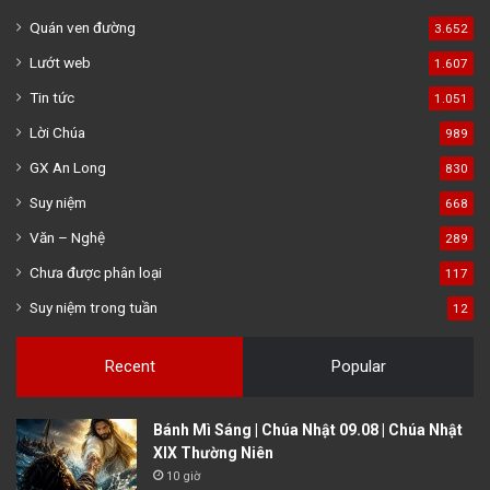
Quán ven đường
3.652
Lướt web
1.607
Tin tức
1.051
Lời Chúa
989
GX An Long
830
Suy niệm
668
Văn – Nghệ
289
Chưa được phân loại
117
Suy niệm trong tuần
12
Recent
Popular
Bánh Mì Sáng | Chúa Nhật 09.08 | Chúa Nhật
XIX Thường Niên
10 giờ