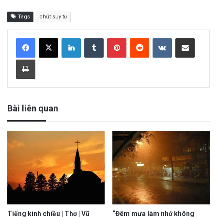
Tags
chút suy tư
LinkedIn
Tumblr
Pinterest
Reddit
VKontakte
Share via Email
Print
Bài liên quan
Tiếng kinh chiều | Thơ | Vũ
“Đêm mưa làm nhớ không