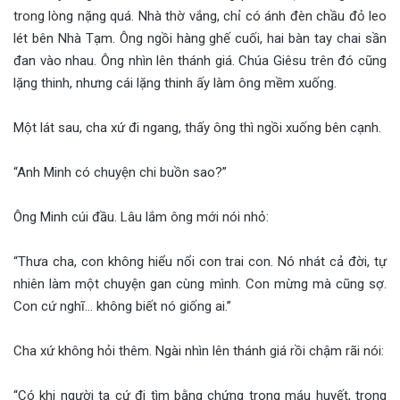
trong lòng nặng quá. Nhà thờ vắng, chỉ có ánh đèn chầu đỏ leo
lét bên Nhà Tạm. Ông ngồi hàng ghế cuối, hai bàn tay chai sần
đan vào nhau. Ông nhìn lên thánh giá. Chúa Giêsu trên đó cũng
lặng thinh, nhưng cái lặng thinh ấy làm ông mềm xuống.
Một lát sau, cha xứ đi ngang, thấy ông thì ngồi xuống bên cạnh.
“Anh Minh có chuyện chi buồn sao?”
Ông Minh cúi đầu. Lâu lắm ông mới nói nhỏ:
“Thưa cha, con không hiểu nổi con trai con. Nó nhát cả đời, tự
nhiên làm một chuyện gan cùng mình. Con mừng mà cũng sợ.
Con cứ nghĩ… không biết nó giống ai.”
Cha xứ không hỏi thêm. Ngài nhìn lên thánh giá rồi chậm rãi nói:
“Có khi người ta cứ đi tìm bằng chứng trong máu huyết, trong