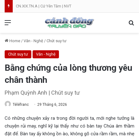
Lễ Tạ Ơn Mừng Kim Khánh Linh Mục Cha Đôminicô Phạm Văn Khâm tại Nhà Thờ Bắc Hòa Giáo Phận Mỹ Tho . 07.08.2026
Menu
Se
Home
/
Văn - Nghệ
/
Chút suy tư
Chút suy tư
Văn - Nghệ
Bằng chứng của lòng thương yêu
chân thành
Phạm Quỳnh Anh | Chút suy tư
Téléfranc
29 Tháng 6, 2026
Có những chuyện xảy ra trong đời người ta, mới nghe tưởng là
chuyện rủi may, nghĩ kỹ lại thấy như có bàn tay Chúa âm thầm
đặt để. Bàn tay ấy không ồn ào, không gõ cửa rầm rầm, mà nhẹ