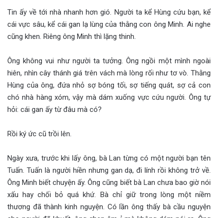
Tin ấy về tới nhà nhanh hơn gió. Người ta kể Hùng cứu bạn, kể
cái vực sâu, kể cái gan lạ lùng của thằng con ông Minh. Ai nghe
cũng khen. Riêng ông Minh thì lặng thinh.
Ông không vui như người ta tưởng. Ông ngồi một mình ngoài
hiên, nhìn cây thánh giá trên vách mà lòng rối như tơ vò. Thằng
Hùng của ông, đứa nhỏ sợ bóng tối, sợ tiếng quát, sợ cả con
chó nhà hàng xóm, vậy mà dám xuống vực cứu người. Ông tự
hỏi: cái gan ấy từ đâu mà có?
Rồi ký ức cũ trồi lên.
Ngày xưa, trước khi lấy ông, bà Lan từng có một người bạn tên
Tuấn. Tuấn là người hiền nhưng gan dạ, đi lính rồi không trở về.
Ông Minh biết chuyện ấy. Ông cũng biết bà Lan chưa bao giờ nói
xấu hay chối bỏ quá khứ. Bà chỉ giữ trong lòng một niềm
thương đã thành kinh nguyện. Có lần ông thấy bà cầu nguyện