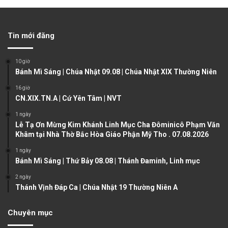
e
x
v
t
Tin mới đăng
i
p
o
a
10 giờ
u
g
Bánh Mì Sáng | Chúa Nhật 09.08 | Chúa Nhật XIX Thường Niên
s
e
16 giờ
CN.XIX.TN.A | Cứ Yên Tâm | NVT
p
a
1 ngày
Lễ Tạ Ơn Mừng Kim Khánh Linh Mục Cha Đôminicô Phạm Văn
g
Khâm tại Nhà Thờ Bắc Hòa Giáo Phận Mỹ Tho . 07.08.2026
e
1 ngày
Bánh Mì Sáng | Thứ Bảy 08.08 | Thánh Đaminh, Linh mục
2 ngày
Thánh Vịnh Đáp Ca | Chúa Nhật 19 Thường Niên A
Chuyên mục