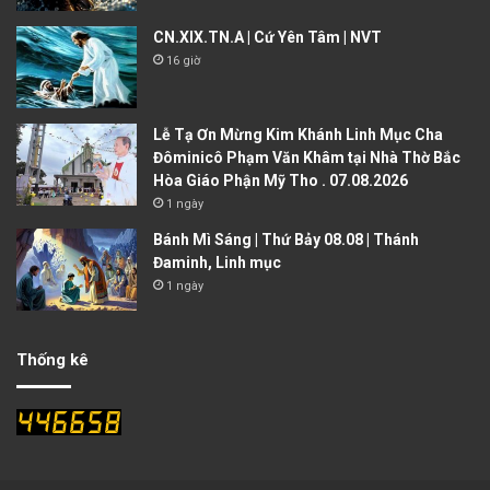
CN.XIX.TN.A | Cứ Yên Tâm | NVT
16 giờ
Lễ Tạ Ơn Mừng Kim Khánh Linh Mục Cha
Đôminicô Phạm Văn Khâm tại Nhà Thờ Bắc
Hòa Giáo Phận Mỹ Tho . 07.08.2026
1 ngày
Bánh Mì Sáng | Thứ Bảy 08.08 | Thánh
Đaminh, Linh mục
1 ngày
Thống kê