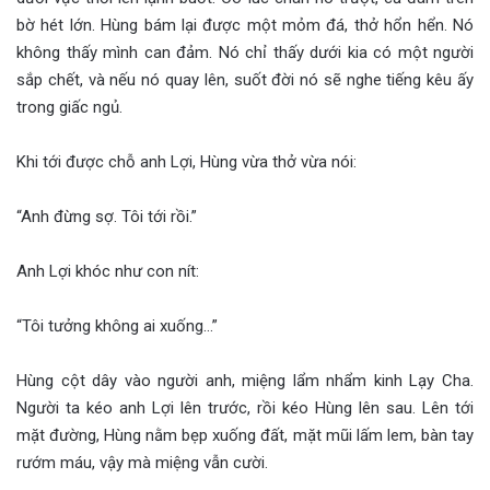
bờ hét lớn. Hùng bám lại được một mỏm đá, thở hổn hển. Nó
không thấy mình can đảm. Nó chỉ thấy dưới kia có một người
sắp chết, và nếu nó quay lên, suốt đời nó sẽ nghe tiếng kêu ấy
trong giấc ngủ.
Khi tới được chỗ anh Lợi, Hùng vừa thở vừa nói:
“Anh đừng sợ. Tôi tới rồi.”
Anh Lợi khóc như con nít:
“Tôi tưởng không ai xuống…”
Hùng cột dây vào người anh, miệng lẩm nhẩm kinh Lạy Cha.
Người ta kéo anh Lợi lên trước, rồi kéo Hùng lên sau. Lên tới
mặt đường, Hùng nằm bẹp xuống đất, mặt mũi lấm lem, bàn tay
rướm máu, vậy mà miệng vẫn cười.