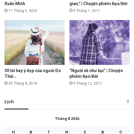
Xuân Minh
gian,” | Chuyện phiếm Đạo/Đời
11 Tháng 5, 2023
9 Tháng 1, 2017
30 lời hay ý đẹp của người Do
“Người về như bụi” | Chuyện
Thái…
phiếm Đạo/Đời
30 Tháng 4, 2018
9 Tháng 12, 2017
Lịch
Tháng 8 2026
H
B
T
N
S
B
C