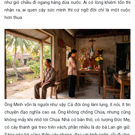
như gió chiều đi ngang hàng dừa nước. Ai có lòng khiêm tốn thì
nhận ra; ai quen cậy sức mình thì cứ ngỡ đời chỉ là một cuộc
hơn thua.
Ông Minh vốn là người như vậy. Cả đời ông làm lụng, ít nói, ít tin
chuyện đạo nghĩa cao xa. Ông không chống Chúa, nhưng cũng
không mấy khi nhớ tới Chúa. Nhà có bàn thờ, có tượng Đức Mẹ,
có cây thánh giá treo trên vách, phần nhiều là do bà Lan gìn giữ.
Sáng nào bà cũng thắp cây nhang, đọc vài kinh ngắn, rồi đi chợ,