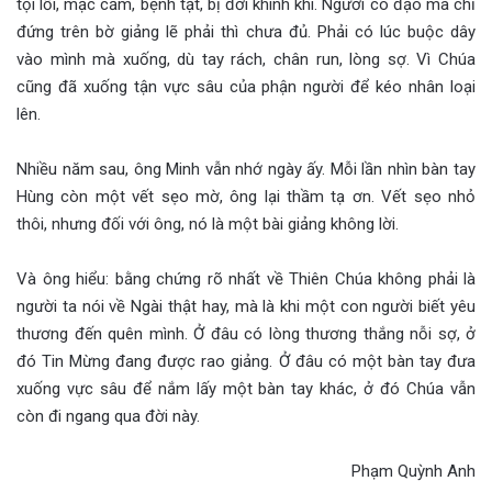
tội lỗi, mặc cảm, bệnh tật, bị đời khinh khi. Người có đạo mà chỉ
đứng trên bờ giảng lẽ phải thì chưa đủ. Phải có lúc buộc dây
vào mình mà xuống, dù tay rách, chân run, lòng sợ. Vì Chúa
cũng đã xuống tận vực sâu của phận người để kéo nhân loại
lên.
Nhiều năm sau, ông Minh vẫn nhớ ngày ấy. Mỗi lần nhìn bàn tay
Hùng còn một vết sẹo mờ, ông lại thầm tạ ơn. Vết sẹo nhỏ
thôi, nhưng đối với ông, nó là một bài giảng không lời.
Và ông hiểu: bằng chứng rõ nhất về Thiên Chúa không phải là
người ta nói về Ngài thật hay, mà là khi một con người biết yêu
thương đến quên mình. Ở đâu có lòng thương thắng nỗi sợ, ở
đó Tin Mừng đang được rao giảng. Ở đâu có một bàn tay đưa
xuống vực sâu để nắm lấy một bàn tay khác, ở đó Chúa vẫn
còn đi ngang qua đời này.
Phạm Quỳnh Anh