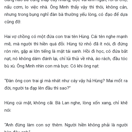
nấu cơm, lo việc nhà. Ông Minh thấy vậy thì thôi, không cản,
nhưng trong bụng nghĩ đàn bà thường yếu lòng, có đạo để dựa
cũng đỡ.
Hai vợ chồng có một đứa con trai tên Hùng. Cái tên nghe mạnh
mẽ, mà người thì hiền quá đỗi. Hùng từ nhỏ đã ít nói, đi đứng
rón rén, gặp ai lớn tiếng là mặt tái xanh. Hồi đi học, có đứa bắt
nạt, nó không dám đánh lại, chỉ lủi thủi về nhà, áo rách, đầu tóc
bù xù. Ông Minh nhìn con mà bực. Có khi ông nạt:
“Đàn ông con trai gì mà nhát như cáy vậy hả Hùng? Mai mốt ra
đời, người ta đạp lên đầu thì sao?”
Hùng cúi mặt, không cãi. Bà Lan nghe, lòng xốn xang, chỉ khẽ
nói:
“Anh đừng làm con sợ thêm. Người hiền không phải là người