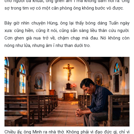
cho người đã khuất, ông ghen âm ỉ mà không dám nói ra. Ông
sợ trong tim vợ có một căn phòng ông không bước vô được.
Bây giờ nhìn chuyện Hùng, ông lại thấy bóng dáng Tuấn ngày
xưa: cũng hiền, cũng ít nói, cũng sẵn sàng liều thân cứu người.
Cơn ghen già nua trở về, chậm chạp mà đau. Nó không còn
nóng như lửa, nhưng âm ỉ như than dưới tro.
Chiều ấy, ông Minh ra nhà thờ. Không phải vì đạo đức gì, chỉ vì