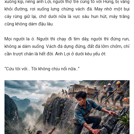
xuống kịp, riêng anh Lợi, người thợ trẻ cùng tổ với Hùng, bị văng
khỏi đường, rơi xuống lưng chừng vách đá. May nhờ một bụi
cây rừng giữ lại, chớ dưới nữa là vực sâu hun hút, mây trắng
cũng không dám đậu lâu.
Mọi người la ó. Người thì chạy đi tìm dây, người thì đứng run,
không ai dám xuống. Vách đá dựng đứng, đất đá lởm chởm, chỉ
cần trượt chân là hết đời. Anh Lợi ở dưới kêu yếu ớt:
“Cứu tôi với… Tôi không chịu nổi nữa…”