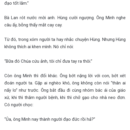
đạo tốt lắm.”
Bà Lan rót nước mời anh. Hùng cười ngượng. Ông Minh nghe
câu ấy, bỗng thấy mắt cay cay.
Từ đó, trong xóm người ta hay nhắc chuyện Hùng. Nhưng Hùng
không thích ai khen mình. Nó chỉ nói:
“Bữa đó Chúa cứu ảnh, tôi chỉ đưa tay ra thôi.”
Còn ông Minh thì đổi khác. Ông bớt nặng lời với con, bớt xét
đoán người ta. Gặp ai nghèo khó, ông không còn nói “thân ai
nấy lo” như trước. Ông bắt đầu đi cùng nhóm bác ái của giáo
xứ, khi thì thăm người bệnh, khi thì chở gạo cho nhà neo đơn.
Có người chọc:
“Ủa, ông Minh nay thành người đạo đức rồi hả?”