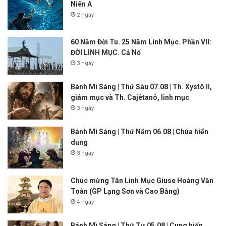
Niên A
2 ngày
60 Năm Đời Tu. 25 Năm Linh Mục. Phần VII:
ĐỜI LINH MỤC. Cả Nổ
3 ngày
Bánh Mì Sáng | Thứ Sáu 07.08 | Th. Xystô II,
giám mục và Th. Cajêtanô, linh mục
3 ngày
Bánh Mì Sáng | Thứ Năm 06.08 | Chúa hiển
dung
3 ngày
Chúc mừng Tân Linh Mục Giuse Hoàng Văn
Toàn (GP Lạng Sơn và Cao Bằng)
4 ngày
Bánh Mì Sáng | Thứ Tư 05.08 | Cung hiến