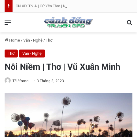
CN.XIX.TN.A | Cứ Yên Tâm | NVT
Menu
Se
Home
/
Văn - Nghệ
/
Thơ
Thơ
Văn - Nghệ
Nỗi Niềm | Thơ | Vũ Xuân Minh
Téléfranc
3 Tháng 3, 2023