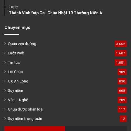
2 ngày
Thánh Vịnh Đáp Ca | Chúa Nhật 19 Thường Niên A
Chuyên mục
Quán ven đường
3.652
Lướt web
1.607
Tin tức
1.051
Lời Chúa
989
GX An Long
830
Suy niệm
668
Văn – Nghệ
289
Chưa được phân loại
117
Suy niệm trong tuần
12