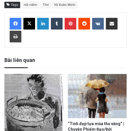
Tags
nổi niềm
Thơ
Vũ Xuân Minh
LinkedIn
Tumblr
Pinterest
Reddit
VKontakte
Share via Email
Print
Bài liên quan
“Tình đẹp tựa mùa thu vàng” |
Chuyện Phiếm Đạo/Đời