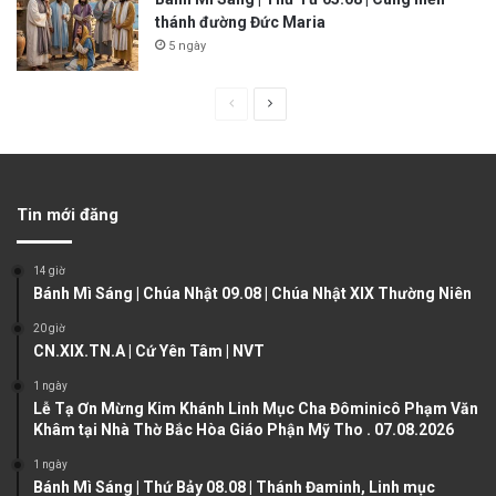
thánh đường Đức Maria
5 ngày
P
N
r
e
e
x
v
t
Tin mới đăng
i
p
o
a
14 giờ
u
g
Bánh Mì Sáng | Chúa Nhật 09.08 | Chúa Nhật XIX Thường Niên
s
e
20 giờ
CN.XIX.TN.A | Cứ Yên Tâm | NVT
p
a
1 ngày
Lễ Tạ Ơn Mừng Kim Khánh Linh Mục Cha Đôminicô Phạm Văn
g
Khâm tại Nhà Thờ Bắc Hòa Giáo Phận Mỹ Tho . 07.08.2026
e
1 ngày
Bánh Mì Sáng | Thứ Bảy 08.08 | Thánh Đaminh, Linh mục