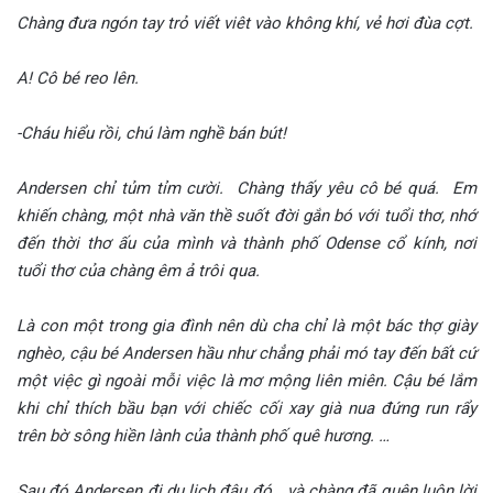
Chàng đưa ngón tay trỏ viết viêt vào không khí, vẻ hơi đùa cợt.
A! Cô bé reo lên.
-Cháu hiểu rồi, chú làm nghề bán bút!
Andersen chỉ tủm tỉm cười. Chàng thấy yêu cô bé quá. Em
khiến chàng, một nhà văn thề suốt đời gắn bó với tuổi thơ, nhớ
đến thời thơ ấu của mình và thành phố Odense cổ kính, nơi
tuổi thơ của chàng êm ả trôi qua.
Là con một trong gia đình nên dù cha chỉ là một bác thợ giày
nghèo, cậu bé Andersen hầu như chẳng phải mó tay đến bất cứ
một việc gì ngoài mỗi việc là mơ mộng liên miên. Cậu bé lắm
khi chỉ thích bầu bạn với chiếc cối xay già nua đứng run rẩy
trên bờ sông hiền lành của thành phố quê hương. …
Sau đó Andersen đi du lịch đâu đó… và chàng đã quên luôn lời