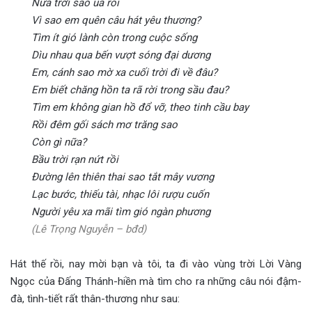
Nửa trời sao úa rồi
Vì sao em quên câu hát yêu thương?
Tìm ít gió lành còn trong cuộc sống
Dìu nhau qua bến vượt sóng đại dương
Em, cánh sao mờ xa cuối trời đi về đâu?
Em biết chăng hồn ta rã rời trong sầu đau?
Tìm em không gian hồ đổ vỡ, theo tinh cầu bay
Rồi đêm gối sách mơ trăng sao
Còn gì nữa?
Bầu trời rạn nứt rồi
Đường lên thiên thai sao tắt mây vương
Lạc bước, thiếu tài, nhạc lôi rượu cuốn
Người yêu xa mãi tìm gió ngàn phương
(Lê Trọng Nguyễn – bđd)
Hát thế rồi, nay mời bạn và tôi, ta đi vào vùng trời Lời Vàng
Ngọc của Đấng Thánh-hiền mà tìm cho ra những câu nói đậm-
đà, tình-tiết rất thân-thương như sau: