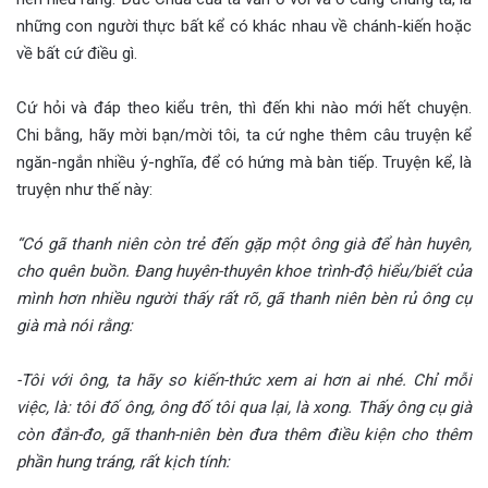
những con người thực bất kể có khác nhau về chánh-kiến hoặc
về bất cứ điều gì.
Cứ hỏi và đáp theo kiểu trên, thì đến khi nào mới hết chuyện.
Chi bằng, hãy mời bạn/mời tôi, ta cứ nghe thêm câu truyện kể
ngăn-ngắn nhiều ý-nghĩa, để có hứng mà bàn tiếp. Truyện kể, là
truyện như thế này:
“Có gã thanh niên còn trẻ đến gặp một ông già để hàn huyên,
cho quên buồn. Đang huyên-thuyên khoe trình-độ hiểu/biết của
mình hơn nhiều người thấy rất rõ, gã thanh niên bèn rủ ông cụ
già mà nói rằng:
-Tôi với ông, ta hãy so kiến-thức xem ai hơn ai nhé. Chỉ mỗi
việc, là: tôi đố ông, ông đố tôi qua lại, là xong. Thấy ông cụ già
còn đắn-đo, gã thanh-niên bèn đưa thêm điều kiện cho thêm
phần hung tráng, rất kịch tính: