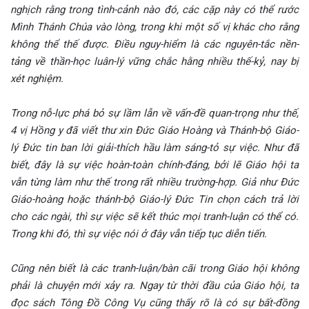
nghịch rằng trong tình-cảnh nào đó, các cặp này có thể rước
Mình Thánh Chúa vào lòng, trong khi một số vị khác cho rằng
không thể thế được. Điều nguy-hiểm là các nguyên-tắc nền-
tảng về thần-học luân-lý vững chắc hằng nhiều thế-kỷ, nay bị
xét nghiệm.
Trong nỗ-lực phá bỏ sự lầm lẫn về vấn-đề quan-trọng như thế,
4 vị Hồng y đã viết thư xin Đức Giáo Hoàng và Thánh-bộ Giáo-
lý Đức tin ban lời giải-thích hầu làm sáng-tỏ sự việc. Như đã
biết, đây là sự việc hoàn-toàn chính-đáng, bởi lẽ Giáo hội ta
vẫn từng làm như thế trong rất nhiều trường-hợp. Giả như Đức
Giáo-hoàng hoặc thánh-bộ Giáo-lý Đức Tin chọn cách trả lời
cho các ngài, thì sự việc sẽ kết thúc mọi tranh-luận có thể có.
Trong khi đó, thì sự việc nói ở đây vẫn tiếp tục diễn tiến.
Cũng nên biết là các tranh-luận/bàn cãi trong Giáo hội không
phải là chuyện mới xảy ra. Ngay từ thời đầu của Giáo hội, ta
đọc sách Tông Đồ Công Vụ cũng thấy rõ là có sự bất-đồng