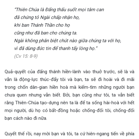
“Thiên Chúa là Đấng thấu suốt mọi tâm can
đã chứng tỏ Ngài chấp nhận họ,
khi ban Thánh Thần cho họ
cũng như đã ban cho chúng ta.
Ngài không phân biệt chút nào giữa chúng ta với họ,
vì đã dùng đức tin để thanh tẩy lòng họ.”
(Cv 15: 8-9)
Quả-quyết của đấng thánh hiền-lành vào thuở trước, sẽ là và
vẫn là động-lực thúc-đẩy tôi và bạn, ta sẽ đi hoài và đi mãi
trong chốn dân-gian hiền hoà mà kiếm-tìm những người bạn
chưa quen nhưng vẫn biết. Bởi, bạn cũng như tôi, ta vẫn biết
rằng Thiên-Chúa tạo-dựng nên ta là để ta sống hài-hoà với hết
mọi người, dù họ có bất-đồng hoặc chống-đối tôi, chống-đối
bạn cách nào đi nữa.
Quyết thế rồi, nay mời bạn và tôi, ta cứ hiên-ngang tiến về phía