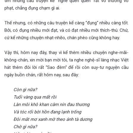
tìm những câu truyện kể “nghe quen quen“ rất vô thưởng vô
phạt, chẳng đụng chạm gì ai.
Thế nhưng, có những câu truyện kể càng “đụng“ nhiều càng tốt.
Bởi, có đụng nhiều mới đạt, và có đạt nhiều mới thích-thú. Chứ,
cứ kể những chuyện nhạt-nhẽo, chán phèo cũng không hay.
Vậy thì, hôm nay đây, thay vì kể thêm nhiều chuyện nghe-mãi-
không-chán, xin mời bạn mời tôi, ta nghe nghệ-sĩ làng nhạc Việt
hát thêm đôi lời rất “Sao đêm“ để rồi còn suy-tư nguyện cầu
ngày buồn chán, rất hôm nay, sau đây:
Còn gì nữa?
Tuổi vàng qua mất rồi
Làn môi khô khan câm nín đau thương
Và tóc rối bời hồn đang lạnh trống
Đôi mắt mơ xanh mờ theo ánh tà dương
Chờ gì nữa?