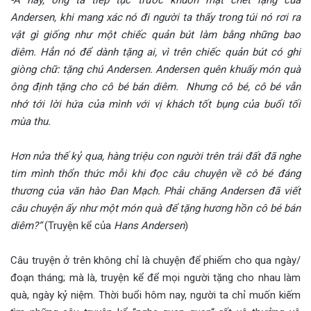
-À này, ông ta tiếp tục trước khuôn mặt chết lặng của
Andersen, khi mang xác nó đi người ta thấy trong túi nó rơi ra
vật gì giống như một chiếc quản bút làm bằng những bao
diêm. Hẳn nó để dành tặng ai, vì trên chiếc quản bút có ghi
giòng chữ: tặng chú Andersen. Andersen quên khuấy món quà
ông định tặng cho cô bé bán diêm. Nhưng cô bé, cô bé vẫn
nhớ tới lời hứa của mình với vị khách tốt bụng của buổi tối
mùa thu.
Hơn nửa thế kỷ qua, hàng triệu con người trên trái đất đã nghe
tim mình thổn thức mỗi khi đọc câu chuyện về cô bé đáng
thương của văn hào Đan Mạch. Phải chăng Andersen đã viết
câu chuyện ấy như một món quà để tặng hương hồn cô bé bán
diêm?“
(Truyện kể của
Hans Andersen
)
Câu truyện ở trên không chỉ là chuyện để phiếm cho qua ngày/
đoạn tháng; mà là, truyện kể để mọi người tặng cho nhau làm
quà, ngày kỷ niệm. Thời buổi hôm nay, người ta chỉ muốn kiếm