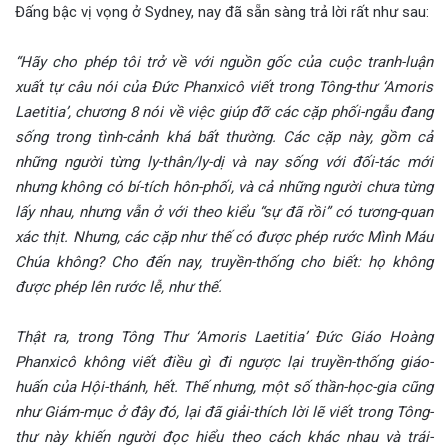
Đấng bậc vị vọng ở Sydney, nay đã sẵn sàng trả lời rất như sau:
“Hãy cho phép tôi trở về với nguồn gốc của cuộc tranh-luận
xuất tự câu nói của Đức Phanxicô viết trong Tông-thư ‘Amoris
Laetitia’, chương 8 nói về việc giúp đỡ các cặp phối-ngẫu đang
sống trong tình-cảnh khá bất thường. Các cặp này, gồm cả
những người từng ly-thân/ly-dị và nay sống với đối-tác mới
nhưng không có bí-tích hôn-phối, và cả những người chưa từng
lấy nhau, nhưng vẫn ở với theo kiểu “sự đã rồi” có tương-quan
xác thịt. Nhưng, các cặp như thế có được phép rước Mình Máu
Chúa không? Cho đến nay, truyền-thống cho biết: họ không
được phép lên rước lễ, như thế.
Thật ra, trong Tông Thư ‘Amoris Laetitia’ Đức Giáo Hoàng
Phanxicô không viết điều gì đi ngược lại truyền-thống giáo-
huấn của Hội-thánh, hết. Thế nhưng, một số thần-học-gia cũng
như Giám-mục ở đây đó, lại đã giải-thích lời lẽ viết trong Tông-
thư này khiến người đọc hiểu theo cách khác nhau và trái-