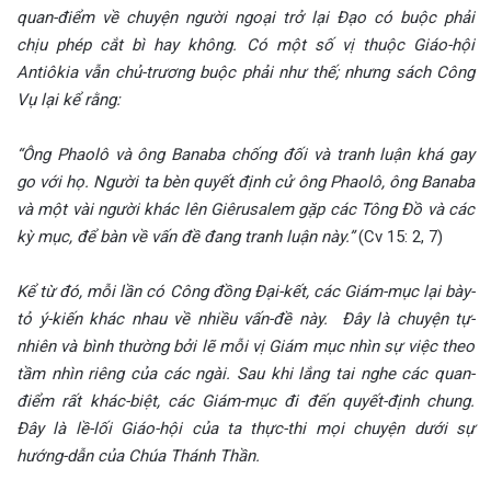
quan-điểm về chuyện người ngoại trở lại Đạo có buộc phải
chịu phép cắt bì hay không. Có một số vị thuộc Giáo-hội
Antiôkia vẫn chủ-trương buộc phải như thế; nhưng sách Công
Vụ lại kể rằng:
“Ông Phaolô và ông Banaba chống đối và tranh luận khá gay
go với họ. Người ta bèn quyết định cử ông Phaolô, ông Banaba
và một vài người khác lên Giêrusalem gặp các Tông Đồ và các
kỳ mục, để bàn về vấn đề đang tranh luận này.”
(Cv 15: 2, 7)
Kể từ đó, mỗi lần có Công đồng Đại-kết, các Giám-mục lại bày-
tỏ ý-kiến khác nhau về nhiều vấn-đề này. Đây là chuyện tự-
nhiên và bình thường bởi lẽ mỗi vị Giám mục nhìn sự việc theo
tầm nhìn riêng của các ngài. Sau khi lắng tai nghe các quan-
điểm rất khác-biệt, các Giám-mục đi đến quyết-định chung.
Đây là lề-lối Giáo-hội của ta thực-thi mọi chuyện dưới sự
hướng-dẫn của Chúa Thánh Thần.