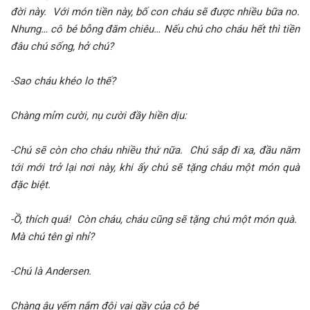
đời này. Với món tiền này, bố con cháu sẽ được nhiều bữa no.
Nhưng… cô bé bỗng đăm chiêu… Nếu chú cho cháu hết thì tiền
đâu chú sống, hở chú?
-Sao cháu khéo lo thế?
Chàng mỉm cười, nụ cười đầy hiền dịu:
-Chú sẽ còn cho cháu nhiều thứ nữa. Chú sắp đi xa, đầu năm
tới mới trở lại nơi này, khi ấy chú sẽ tặng cháu một món quà
đặc biệt.
-Ồ, thích quá! Còn cháu, cháu cũng sẽ tặng chú một món quà.
Mà chú tên gì nhỉ?
-Chú là Andersen.
Chàng âu yếm nắm đôi vai gầy của cô bé