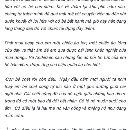
hứa với cô bé bán diêm. Khi về thăm lại khu phố năm nào,
chàng tự trách mình đã quá mải mê với chuyến viễn du đến nỗi
quên khuấy đi lời hứa với cô bé bất hạnh mà giờ này hẳn đang
lang thang đâu đó với chiếc túi đựng đầy diêm.
Phải mua ngay cho em một chiếc áo len, một chiếc áo lông
cừu dày và thật ấm để em qua được cái lạnh khắc nghiệt của
mùa đông… Và Andersen sau những lần dò hỏi tin tức của em
bé bán diêm, được ông chủ hiệu quần áo cho biết:
-Con bé chết rồi còn đâu. Ngày đầu năm mới người ta nhìn
thấy em bé chết cóng tự lúc nào ở một góc đường giữa hai
ngôi nhà. Cái chết cứng đờ của nó ngồi giữa những bao diêm,
trong đó có một bao đã đốt hết nhẵn. Có lẽ nó muốn sưởi cho
ấm. Có điều lạ là hai mà nó vẫn hồng và miệng nó như đang
mỉm cười.