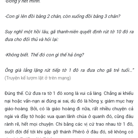
-Đồng ý hết mình.
-Con gì lên đồi bằng 2 chân, còn xuống đồi bằng 3 chân?
Suy nghĩ một hồi lâu, gã thanh-niên quyết định rút tờ 10 đô ra
đưa cho đối thủ và hỏi lại:
-Không biết. Thế đó con gì thế hả ông?
Ông già lẳng lặng rút tiếp tờ 1 đô ra đưa cho gã trẻ tuổi…”
(Truyện kể lượm lặt ở trên mạng)
Đúng thế. Cứ đưa ra tờ 1 đô xong là vui cả làng. Chẳng ai khiếu
nại hoặc vấn-nạn ai đúng ai sai, dù đó là hồng y, giám mục hay
giáo-hoàng. Bởi, có là giáo hoàng đi nữa, rất nhiều chuyện cả
ngài và đầy tớ hoặc vua quan lãnh chúa ở quanh đó, cũng đâu
rành rẽ, hết mọi chuyện. Chi bằng các vị cứ trao nhau tờ 1 đô,
suốt đời để tới khi gặp gỡ thánh Phêrô ở đâu đó, sẽ không có