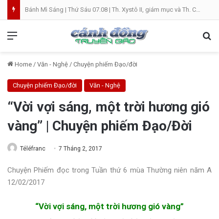
Bánh Mì Sáng | Thứ Sáu 07.08 | Th. Xystô II, giám mục và Th. Cajêtanô, linh mục
Menu
Se
Home
/
Văn - Nghệ
/
Chuyện phiếm Đạo/đời
Chuyện phiếm Đạo/đời
Văn - Nghệ
“Vời vợi sáng, một trời hương gió
vàng” | Chuyện phiếm Đạo/Đời
Téléfranc
7 Tháng 2, 2017
Chuyện Phiếm đọc trong Tuần thứ 6 mùa Thường niên năm A
12/02/2017
“Vời vợi sáng, một trời hương gió vàng”