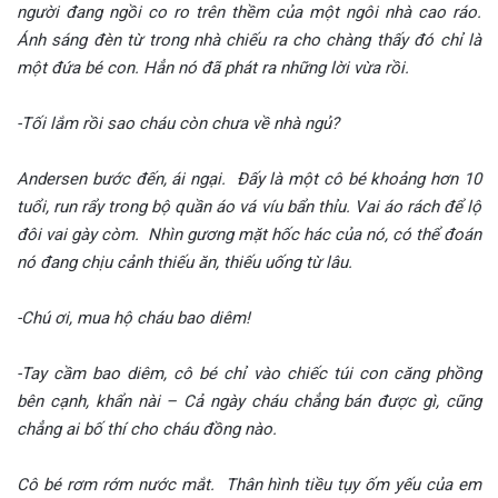
người đang ngồi co ro trên thềm của một ngôi nhà cao ráo.
Ánh sáng đèn từ trong nhà chiếu ra cho chàng thấy đó chỉ là
một đứa bé con. Hẳn nó đã phát ra những lời vừa rồi.
-Tối lắm rồi sao cháu còn chưa về nhà ngủ?
Andersen bước đến, ái ngại. Đấy là một cô bé khoảng hơn 10
tuổi, run rẩy trong bộ quần áo vá víu bẩn thỉu. Vai áo rách để lộ
đôi vai gày còm. Nhìn gương mặt hốc hác của nó, có thể đoán
nó đang chịu cảnh thiếu ăn, thiếu uống từ lâu.
-Chú ơi, mua hộ cháu bao diêm!
-Tay cầm bao diêm, cô bé chỉ vào chiếc túi con căng phồng
bên cạnh, khẩn nài – Cả ngày cháu chẳng bán được gì, cũng
chẳng ai bố thí cho cháu đồng nào.
Cô bé rơm rớm nước mắt. Thân hình tiều tụy ốm yếu của em