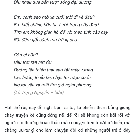
Dìu nhau qua bến vượt sóng đại dương
Em, cánh sao mờ xa cuối trời đi về đâu?
Em biết chăng hồn ta rã rời trong sầu đau?
Tìm em không gian hồ đổ vỡ, theo tinh cầu bay
Rồi đêm gối sách mơ trăng sao
Còn gì nữa?
Bầu trời rạn nứt rồi
Đường lên thiên thai sao tắt mây vương
Lạc bước, thiếu tài, nhạc lôi rượu cuốn
Người yêu xa mãi tìm gió ngàn phương
(Lê Trọng Nguyễn – bđd)
Hát thế rồi, nay đề nghị bạn và tôi, ta phiếm thêm bằng giòng
chảy truyện kể cũng đáng nể, để rồi sẽ không còn bối rối với
người đời thường hoặc thắc mắc chuyện trên trời/dưới biển, mà
chẳng ưu-tư gì cho lắm chuyện đời có những người trẻ ở đây