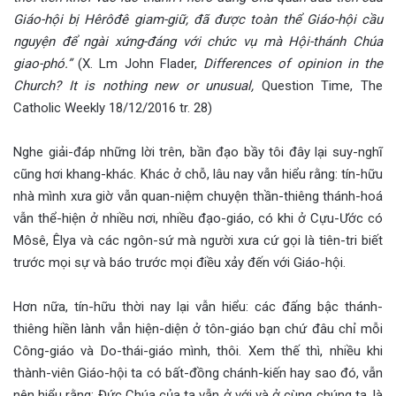
Giáo-hội bị Hêrôđê giam-giữ, đã được toàn thể Giáo-hội cầu
nguyện để ngài xứng-đáng với chức vụ mà Hội-thánh Chúa
giao-phó.”
(X. Lm John Flader,
Differences of opinion in the
Church? It is nothing new or unusual,
Question Time, The
Catholic Weekly 18/12/2016 tr. 28)
Nghe giải-đáp những lời trên, bần đạo bầy tôi đây lại suy-nghĩ
cũng hơi khang-khác. Khác ở chỗ, lâu nay vẫn hiểu rằng: tín-hữu
nhà mình xưa giờ vẫn quan-niệm chuyện thần-thiêng thánh-hoá
vẫn thể-hiện ở nhiều nơi, nhiều đạo-giáo, có khi ở Cựu-Ước có
Môsê, Êlya và các ngôn-sứ mà người xưa cứ gọi là tiên-tri biết
trước mọi sự và báo trước mọi điều xảy đến với Giáo-hội.
Hơn nữa, tín-hữu thời nay lại vẫn hiểu: các đấng bậc thánh-
thiêng hiền lành vẫn hiện-diện ở tôn-giáo bạn chứ đâu chỉ mỗi
Công-giáo và Do-thái-giáo mình, thôi. Xem thế thì, nhiều khi
thành-viên Giáo-hội ta có bất-đồng chánh-kiến hay sao đó, vẫn
nên hiểu rằng: Đức Chúa của ta vẫn ở với và ở cùng chúng ta, là