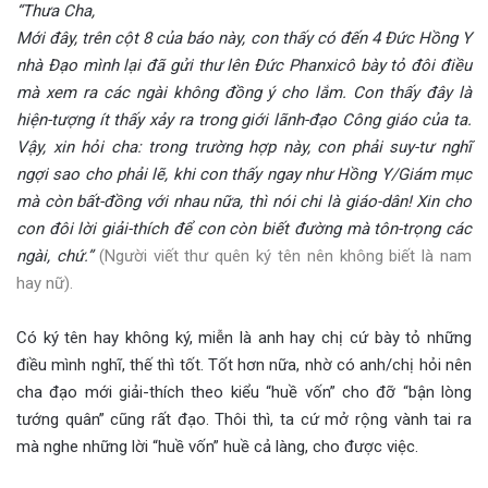
“Thưa Cha,
Mới đây, trên cột 8 của báo này, con thấy có đến 4 Đức Hồng Y
nhà Đạo mình lại đã gửi thư lên Đức Phanxicô bày tỏ đôi điều
mà xem ra các ngài không đồng ý cho lắm. Con thấy đây là
hiện-tượng ít thấy xảy ra trong giới lãnh-đạo Công giáo của ta.
Vậy, xin hỏi cha: trong trường hợp này, con phải suy-tư nghĩ
ngợi sao cho phải lẽ, khi con thấy ngay như Hồng Y/Giám mục
mà còn bất-đồng với nhau nữa, thì nói chi là giáo-dân! Xin cho
con đôi lời giải-thích để con còn biết đường mà tôn-trọng các
ngài, chứ.”
(Người viết thư quên ký tên nên không biết là nam
hay nữ).
Có ký tên hay không ký, miễn là anh hay chị cứ bày tỏ những
điều mình nghĩ, thế thì tốt. Tốt hơn nữa, nhờ có anh/chị hỏi nên
cha đạo mới giải-thích theo kiểu “huề vốn” cho đỡ “bận lòng
tướng quân” cũng rất đạo. Thôi thì, ta cứ mở rộng vành tai ra
mà nghe những lời “huề vốn” huề cả làng, cho được việc.