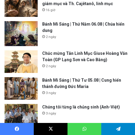
giám mục và Th. Cajêtanô, linh mục
16 giờ
Bánh Mì Sáng | Thứ Năm 06.08 | Chúa hiển
dung
2 ngày
Chúc mừng Tân Linh Mục Giuse Hoàng Văn
Toàn (GP Lạng Sơn và Cao Bằng)
2 ngày
Bánh Mì Sáng | Thứ Tư 05.08 | Cung hiến
thánh đường Đức Maria
3 ngày
Chúng tôi từng là chủng sinh (Anh-Việt)
3 ngày
Vòng đời của con cua | Khám phá thiên nhiên
Facebook
X
WhatsApp
Telegram