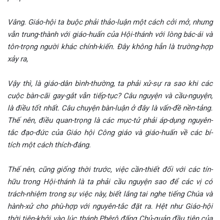
Vâng. Giáo-hội ta buộc phải thảo-luận một cách cởi mở, nhưng
vẫn trung-thành với giáo-huấn của Hội-thánh với lòng bác-ái và
tôn-trọng người khác chính-kiến. Đây không hẳn là trường-hợp
xảy ra,
Vậy thì, là giáo-dân bình-thường, ta phải xử-sự ra sao khi các
cuộc bàn-cãi gay-gắt vẫn tiếp-tục? Câu nguyện và cầu-nguyện,
là điều tốt nhất. Câu chuyện bàn-luận ở đây là vấn-đề nền-tảng.
Thế nên, điều quan-trọng là các mục-tử phải áp-dụng nguyên-
tắc đạo-đức của Giáo hội Công giáo và giáo-huấn về các bí-
tích một cách thích-đáng.
Thế nên, cũng giống thời trước, việc cần-thiết đối với các tín-
hữu trong Hội-thánh là ta phải cầu nguyện sao để các vị có
trách-nhiệm trong sự việc này, biết lắng tai nghe tiếng Chúa và
hành-xử cho phù-hợp với nguyên-tắc đặt ra. Hệt như Giáo-hội
thời tiên-khởi vào lúc thánh Phêrô đấng Chủ-quản đầu tiên của