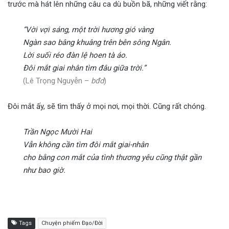
trước mà hát lên những câu ca dù buồn bã, những viết rằng:
“Vời vợi sáng, một trời hương gió vàng
Ngàn sao bâng khuâng trên bên sông Ngân.
Lời suối réo đàn lệ hoen tà áo.
Đôi mắt giai nhân tìm đâu giữa trời.”
(Lê Trọng Nguyễn –
bđd
)
Đôi mắt ấy, sẽ tìm thấy ở mọi nơi, mọi thời. Cũng rất chóng.
Trần Ngọc Mười Hai
Vẫn không cần tìm đôi mắt giai-nhân
cho bằng con mắt của tình thương yêu cũng thật gần
như bao giờ.
Tags
Chuyện phiếm Đạo/Đời