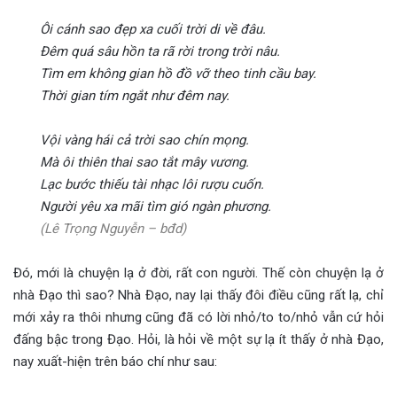
Ôi cánh sao đẹp xa cuối trời di về đâu.
Đêm quá sâu hồn ta rã rời trong trời nâu.
Tìm em không gian hồ đồ vỡ theo tinh cầu bay.
Thời gian tím ngắt như đêm nay.
Vội vàng hái cả trời sao chín mọng.
Mà ôi thiên thai sao tắt mây vương.
Lạc bước thiếu tài nhạc lôi rượu cuốn.
Người yêu xa mãi tìm gió ngàn phương.
(Lê Trọng Nguyễn – bđd)
Đó, mới là chuyện lạ ở đời, rất con người. Thế còn chuyện lạ ở
nhà Đạo thì sao? Nhà Đạo, nay lại thấy đôi điều cũng rất lạ, chỉ
mới xảy ra thôi nhưng cũng đã có lời nhỏ/to to/nhỏ vẫn cứ hỏi
đấng bậc trong Đạo. Hỏi, là hỏi về một sự lạ ít thấy ở nhà Đạo,
nay xuất-hiện trên báo chí như sau: