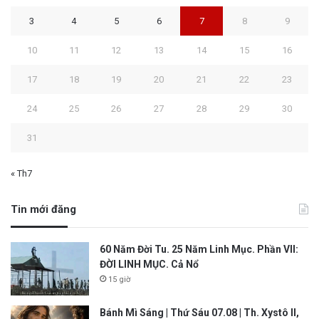
3
4
5
6
7
8
9
10
11
12
13
14
15
16
17
18
19
20
21
22
23
24
25
26
27
28
29
30
31
« Th7
Tin mới đăng
60 Năm Đời Tu. 25 Năm Linh Mục. Phần VII:
ĐỜI LINH MỤC. Cả Nổ
15 giờ
Bánh Mì Sáng | Thứ Sáu 07.08 | Th. Xystô II,