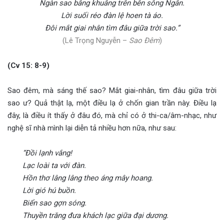
Ngàn sao bâng khuâng trên bên sông Ngân.
Lời suối réo đàn lệ hoen tà áo.
Đôi mắt giai nhân tìm đâu giữa trời sao.”
(Lê Trọng Nguyễn –
Sao Đêm
)
(Cv 15: 8-9)
Sao đêm, mà sáng thế sao? Mắt giai-nhân, tìm đâu giữa trời
sao ư? Quả thật lạ, một điều lạ ở chốn gian trần này. Điều lạ
đây, là điều ít thấy ở đâu đó, mà chỉ có ở thi-ca/âm-nhạc, như
nghệ sĩ nhà mình lại diễn tả nhiều hơn nữa, như sau:
“Đồi lạnh vắng!
Lạc loài ta với đàn.
Hồn thơ lâng lâng theo áng mây hoang.
Lời gió hú buồn.
Biển sao gợn sóng.
Thuyền trăng đưa khách lạc giữa đại dương.