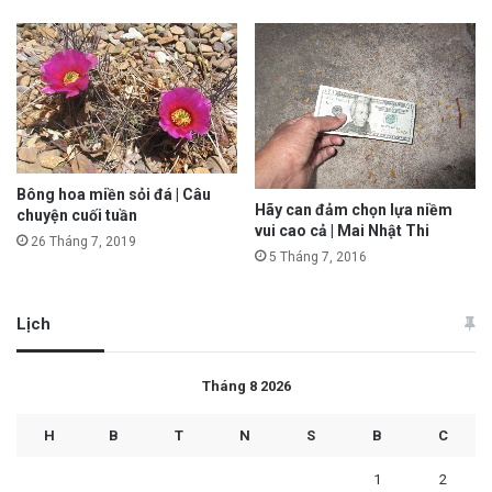
Bông hoa miền sỏi đá | Câu
Hãy can đảm chọn lựa niềm
chuyện cuối tuần
vui cao cả | Mai Nhật Thi
26 Tháng 7, 2019
5 Tháng 7, 2016
Lịch
Tháng 8 2026
H
B
T
N
S
B
C
1
2