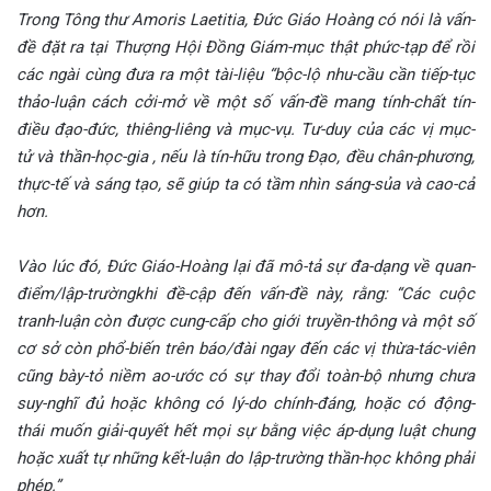
Trong Tông thư Amoris Laetitia, Đức Giáo Hoàng có nói là vấn-
đề đặt ra tại Thượng Hội Đồng Giám-mục thật phức-tạp để rồi
các ngài cùng đưa ra một tài-liệu “bộc-lộ nhu-cầu cần tiếp-tục
thảo-luận cách cởi-mở về một số vấn-đề mang tính-chất tín-
điều đạo-đức, thiêng-liêng và mục-vụ. Tư-duy của các vị mục-
tử và thần-học-gia , nếu là tín-hữu trong Đạo, đều chân-phương,
thực-tế và sáng tạo, sẽ giúp ta có tầm nhìn sáng-sủa và cao-cả
hơn.
Vào lúc đó, Đức Giáo-Hoàng lại đã mô-tả sự đa-dạng về quan-
điểm/lập-trườngkhi đề-cập đến vấn-đề này, rằng: “Các cuộc
tranh-luận còn được cung-cấp cho giới truyền-thông và một số
cơ sở còn phổ-biến trên báo/đài ngay đến các vị thừa-tác-viên
cũng bày-tỏ niềm ao-ước có sự thay đổi toàn-bộ nhưng chưa
suy-nghĩ đủ hoặc không có lý-do chính-đáng, hoặc có động-
thái muốn giải-quyết hết mọi sự bằng việc áp-dụng luật chung
hoặc xuất tự những kết-luận do lập-trường thần-học không phải
phép.”