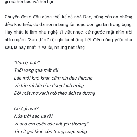
gì mà hối tiếc với hối hận.
Chuyện đời ở đâu cũng thế, kể cả nhà Đạo, cũng vẫn có những
điều khó hiểu, dù đã nói ra bằng lời hoặc còn giữ kín trong bụng.
Hay nhất, là làm như nghệ sĩ viết nhạc, cứ ngước mặt nhìn trời
nhìn ngắm “Sao đêm” rồi ghi lại những tiết điệu cùng ý/lời như
sau, là hay nhất. Ý và lời, những hát rằng:
“Còn gì nữa?
Tuổi vàng qua mất rồi
Làn môi khô khan câm nín đau thương
Và tóc rối bời hồn đang lạnh trống
Đôi mắt mơ xanh mờ theo ánh tà dương
Chờ gì nữa?
Nửa trời sao úa rồi
Vì sao em quên câu hát yêu thương?
Tìm ít gió lành còn trong cuộc sống