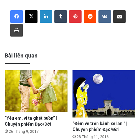
LinkedIn
Tumblr
Pinterest
Reddit
VKontakte
Share via Email
Print
Bài liên quan
“Yêu em, vì ta ghét buồn” |
“Đêm về trên bánh xe lăn “ |
Chuyện phiếm Đạo/Đời
Chuyện phiếm Đạo/Đời
26 Tháng 9, 2017
28 Tháng 11, 2016