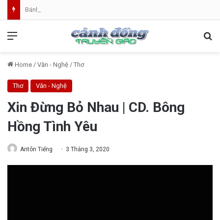
Bánh Mì Sáng | Thứ Tư 05.08 | Cung hiến thánh đường Đức Maria
Menu
Se
Home
/
Văn - Nghệ
/
Thơ
Thơ
Văn - Nghệ
Xin Đừng Bỏ Nhau | CD. Bông
Hồng Tình Yêu
Antôn Tiếng
3 Tháng 3, 2020