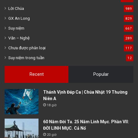
Lời Chúa
989
GX An Long
829
Suy niệm
667
Văn – Nghệ
289
Chưa được phân loại
117
Suy niệm trong tuần
12
Recent
Popular
Thánh Vịnh Đáp Ca | Chúa Nhật 19 Thường
Niên A
18 giờ
60 Năm Đời Tu. 25 Năm Linh Mục. Phần VII:
ĐỜI LINH MỤC. Cả Nổ
20 giờ