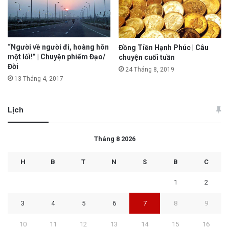
“Người về người đi, hoàng hôn
Đồng Tiền Hạnh Phúc | Câu
một lối!” | Chuyện phiếm Đạo/
chuyện cuối tuần
Đời
24 Tháng 8, 2019
13 Tháng 4, 2017
Lịch
Tháng 8 2026
H
B
T
N
S
B
C
1
2
3
4
5
6
7
8
9
10
11
12
13
14
15
16