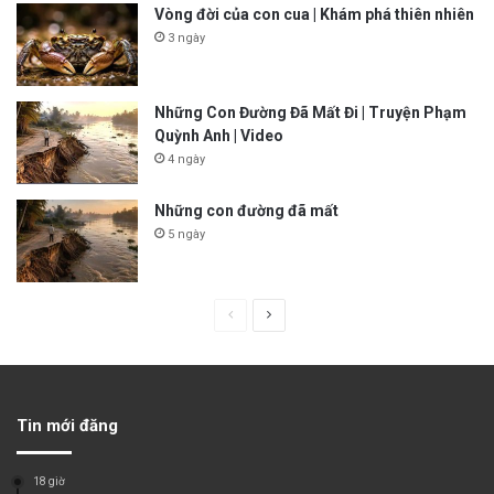
Vòng đời của con cua | Khám phá thiên nhiên
3 ngày
Những Con Đường Đã Mất Đi | Truyện Phạm
Quỳnh Anh | Video
4 ngày
Những con đường đã mất
5 ngày
P
N
r
e
e
x
v
t
Tin mới đăng
i
p
o
a
18 giờ