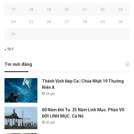
17
18
19
20
21
22
23
24
25
26
27
28
29
30
31
« Th7
Tin mới đăng
Thánh Vịnh Đáp Ca | Chúa Nhật 19 Thường
Niên A
18 giờ
60 Năm Đời Tu. 25 Năm Linh Mục. Phần VII:
ĐỜI LINH MỤC. Cả Nổ
20 giờ