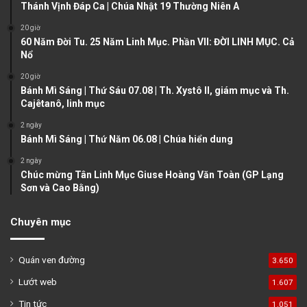
u
g
Thánh Vịnh Đáp Ca | Chúa Nhật 19 Thường Niên A
s
e
20 giờ
60 Năm Đời Tu. 25 Năm Linh Mục. Phần VII: ĐỜI LINH MỤC. Cả
p
Nổ
a
20 giờ
g
Bánh Mì Sáng | Thứ Sáu 07.08 | Th. Xystô II, giám mục và Th.
e
Cajêtanô, linh mục
2 ngày
Bánh Mì Sáng | Thứ Năm 06.08 | Chúa hiển dung
2 ngày
Chúc mừng Tân Linh Mục Giuse Hoàng Văn Toàn (GP Lạng
Sơn và Cao Bằng)
Chuyên mục
Quán ven đường
3.650
Lướt web
1.607
Tin tức
1.051