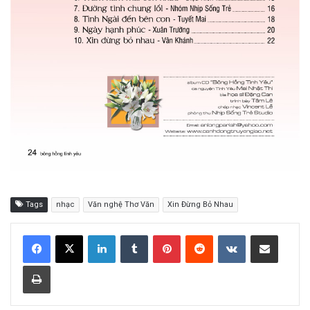
Tags
nhạc
Văn nghệ Thơ Văn
Xin Đừng Bỏ Nhau
LinkedIn
Tumblr
Pinterest
Reddit
VKontakte
Share via Email
Print