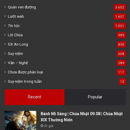
Quán ven đường
3.652
Lướt web
1.607
Tin tức
1.051
Lời Chúa
989
GX An Long
830
Suy niệm
668
Văn – Nghệ
289
Chưa được phân loại
117
Suy niệm trong tuần
12
Recent
Popular
Bánh Mì Sáng | Chúa Nhật 09.08 | Chúa Nhật
XIX Thường Niên
21 giờ