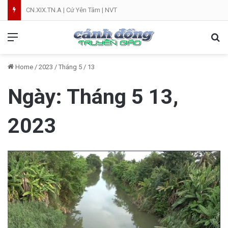
CN.XIX.TN.A | Cứ Yên Tâm | NVT
Menu
Se
Home
/
2023
/
Tháng 5
/
13
Ngày:
Tháng 5 13,
2023