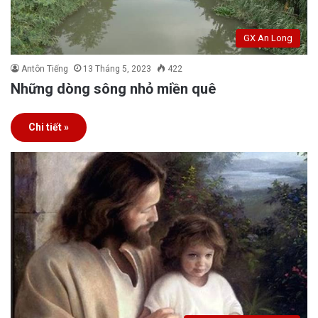
GX An Long
Antôn Tiếng
13 Tháng 5, 2023
422
Những dòng sông nhỏ miền quê
Chi tiết »