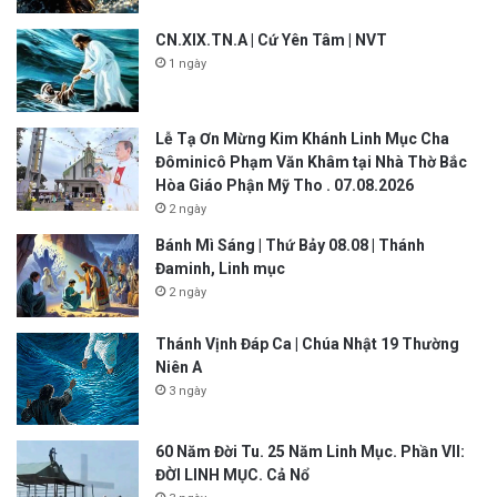
CN.XIX.TN.A | Cứ Yên Tâm | NVT
1 ngày
Lễ Tạ Ơn Mừng Kim Khánh Linh Mục Cha
Đôminicô Phạm Văn Khâm tại Nhà Thờ Bắc
Hòa Giáo Phận Mỹ Tho . 07.08.2026
2 ngày
Bánh Mì Sáng | Thứ Bảy 08.08 | Thánh
Đaminh, Linh mục
2 ngày
Thánh Vịnh Đáp Ca | Chúa Nhật 19 Thường
Niên A
3 ngày
60 Năm Đời Tu. 25 Năm Linh Mục. Phần VII:
ĐỜI LINH MỤC. Cả Nổ