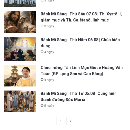
3 ngày
Bánh Mì Sáng | Thứ Sáu 07.08 | Th. Xystô II,
giám mục và Th. Cajêtanô, linh mục
3 ngày
Bánh Mì Sáng | Thứ Năm 06.08 | Chúa hiển
dung
4 ngày
Chúc mừng Tân Linh Mục Giuse Hoàng Văn
Toàn (GP Lạng Sơn và Cao Bằng)
4 ngày
Bánh Mì Sáng | Thứ Tư 05.08 | Cung hiến
thánh đường Đức Maria
5 ngày
P
N
r
e