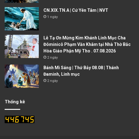
CN.XIX.TN.A | Cứ Yên Tâm | NVT
1 ngày
Lễ Tạ Ơn Mừng Kim Khánh Linh Mục Cha
Đôminicô Phạm Văn Khâm tại Nhà Thờ Bắc
Hòa Giáo Phận Mỹ Tho . 07.08.2026
2 ngày
Bánh Mì Sáng | Thứ Bảy 08.08 | Thánh
Đaminh, Linh mục
2 ngày
Thống kê