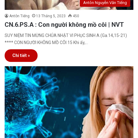
Antôn Nguyễn Văn Tiếng
Antôn Tiếng
13 Tháng 5, 2023
450
CN.6.PS.A : Con người không mồ côi | NVT
SUY NIỆM TIN MỪNG CHÚA NHẬT VI PHỤC SINH A (Ga.14,15-21)
**** CON NGƯỜI KHÔNG MỒ CÔI 15 Khi ấy,…
Chi tiết »