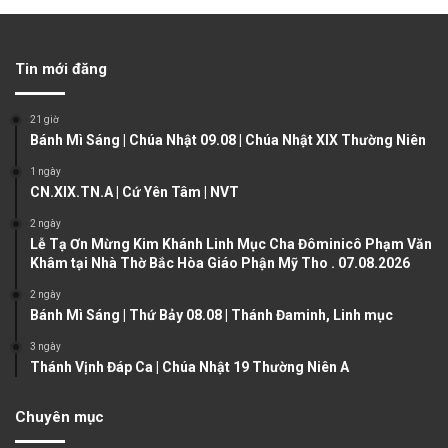
e
x
v
t
Tin mới đăng
i
p
o
a
21 giờ
u
g
Bánh Mì Sáng | Chúa Nhật 09.08 | Chúa Nhật XIX Thường Niên
s
e
1 ngày
CN.XIX.TN.A | Cứ Yên Tâm | NVT
p
a
2 ngày
Lễ Tạ Ơn Mừng Kim Khánh Linh Mục Cha Đôminicô Phạm Văn
g
Khâm tại Nhà Thờ Bắc Hòa Giáo Phận Mỹ Tho . 07.08.2026
e
2 ngày
Bánh Mì Sáng | Thứ Bảy 08.08 | Thánh Đaminh, Linh mục
3 ngày
Thánh Vịnh Đáp Ca | Chúa Nhật 19 Thường Niên A
Chuyên mục