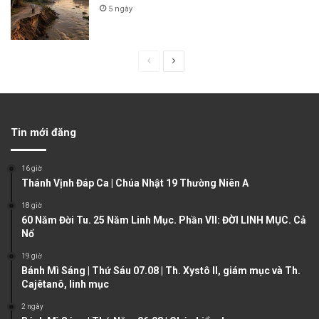
5 ngày
P
N
r
e
e
x
v
t
Tin mới đăng
i
p
o
a
16 giờ
u
g
Thánh Vịnh Đáp Ca | Chúa Nhật 19 Thường Niên A
s
e
18 giờ
60 Năm Đời Tu. 25 Năm Linh Mục. Phần VII: ĐỜI LINH MỤC. Cả
p
Nổ
a
19 giờ
g
Bánh Mì Sáng | Thứ Sáu 07.08 | Th. Xystô II, giám mục và Th.
e
Cajêtanô, linh mục
2 ngày