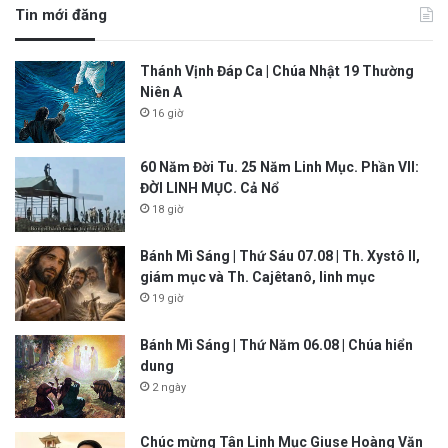
Tin mới đăng
Thánh Vịnh Đáp Ca | Chúa Nhật 19 Thường
Niên A
16 giờ
60 Năm Đời Tu. 25 Năm Linh Mục. Phần VII:
ĐỜI LINH MỤC. Cả Nổ
18 giờ
Bánh Mì Sáng | Thứ Sáu 07.08 | Th. Xystô II,
giám mục và Th. Cajêtanô, linh mục
19 giờ
Bánh Mì Sáng | Thứ Năm 06.08 | Chúa hiển
dung
2 ngày
Chúc mừng Tân Linh Mục Giuse Hoàng Văn