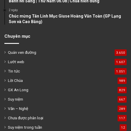
Bánh Mì Sáng | Thứ Năm 06.08 | Chúa hiển dung
2 ngày
Chúc mừng Tân Linh Mục Giuse Hoàng Văn Toàn (GP Lạng
Sơn và Cao Bằng)
Chuyên mục
Quán ven đường
3.650
Lướt web
1.607
Tin tức
1.051
Lời Chúa
989
GX An Long
829
Suy niệm
667
Văn – Nghệ
289
Chưa được phân loại
117
Suy niệm trong tuần
12