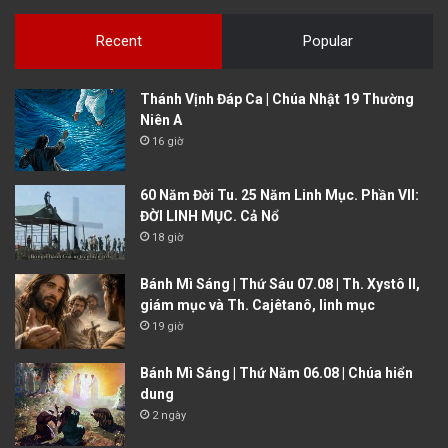
Recent
Popular
Thánh Vịnh Đáp Ca | Chúa Nhật 19 Thường
Niên A
16 giờ
60 Năm Đời Tu. 25 Năm Linh Mục. Phần VII:
ĐỜI LINH MỤC. Cả Nổ
18 giờ
Bánh Mì Sáng | Thứ Sáu 07.08 | Th. Xystô II,
giám mục và Th. Cajêtanô, linh mục
19 giờ
Bánh Mì Sáng | Thứ Năm 06.08 | Chúa hiển
dung
2 ngày