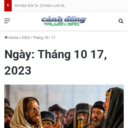
60 Năm Đời Tu. 25 Năm Linh Mục. Phần VII: ĐỜI LINH MỤC. Cả Nổ
Menu
Se
Home
/
2023
/
Tháng 10
/
17
Ngày:
Tháng 10 17,
2023