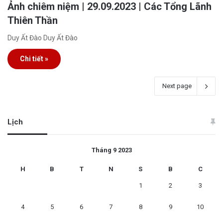
Ảnh chiêm niệm | 29.09.2023 | Các Tổng Lãnh
Thiên Thần
Duy Ất Đào Duy Ất Đào
Chi tiết »
Next page
Lịch
Tháng 9 2023
H
B
T
N
S
B
C
1
2
3
4
5
6
7
8
9
10