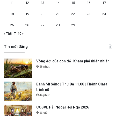
11
12
13
14
15
16
17
18
19
20
21
22
23
24
25
26
27
28
29
30
« Th8
Th10 »
Tin mới đăng
Vòng đời của con dế | Khám phá thiên nhiên
28 phút
Bánh Mì Sáng | Thứ Ba 11.08 | Thánh Clara,
trinh nữ
44 phút
CCSVL Hải Ngoại Hội Ngộ 2026
23 giờ