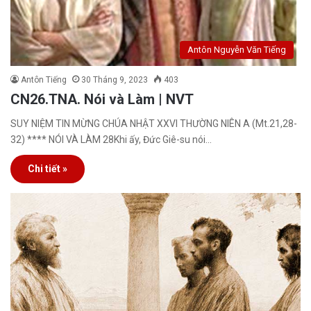
Antôn Nguyễn Văn Tiếng
Antôn Tiếng
30 Tháng 9, 2023
403
CN26.TNA. Nói và Làm | NVT
SUY NIỆM TIN MỪNG CHÚA NHẬT XXVI THƯỜNG NIÊN A (Mt.21,28-
32) **** NÓI VÀ LÀM 28Khi ấy, Đức Giê-su nói…
Chi tiết »