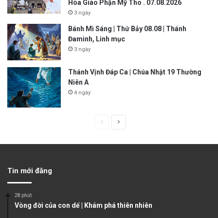
Hòa Giáo Phận Mỹ Tho . 07.08.2026
3 ngày
Bánh Mì Sáng | Thứ Bảy 08.08 | Thánh
Đaminh, Linh mục
3 ngày
Thánh Vịnh Đáp Ca | Chúa Nhật 19 Thường
Niên A
4 ngày
P
N
r
e
e
x
v
t
Tin mới đăng
i
p
o
a
28 phút
u
g
Vòng đời của con dế | Khám phá thiên nhiên
s
e