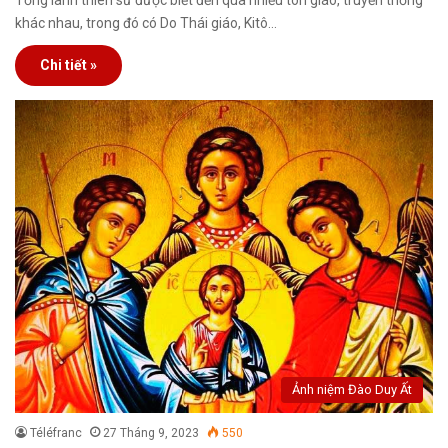
khác nhau, trong đó có Do Thái giáo, Kitô…
Chi tiết »
Ảnh niệm Đào Duy Ất
Téléfranc
27 Tháng 9, 2023
550