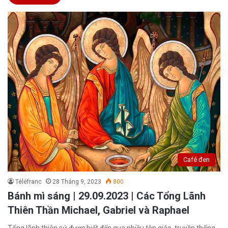
Café đen
Téléfranc
28 Tháng 9, 2023
800
Bánh mì sáng | 29.09.2023 | Các Tổng Lãnh
Thiên Thần Michael, Gabriel và Raphael
Tổng lãnh thiên sứ được biết đến qua nhiều tôn giáo, truyền thống