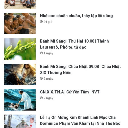
Nhớ con chuồn chuồn, thầy tập lội sông
24 giờ
Bánh Mì Sáng | Thứ Hai 10.08 | Thánh
Laurensô, Phó tế, tử đạo
1 ngày
Bánh Mì Sáng | Chúa Nhật 09.08 | Chúa Nhật
XIX Thường Niên
2 ngày
CN.XIX.TN.A | Cứ Yên Tâm | NVT
2 ngày
Lễ Tạ Ơn Mừng Kim Khánh Linh Mục Cha
Đôminicô Phạm Văn Khâm tại Nhà Thờ Bắc