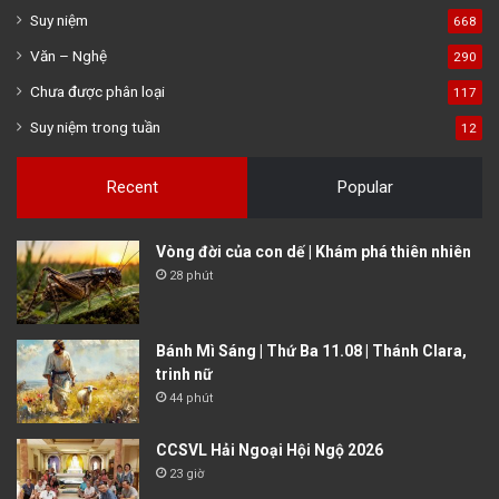
Suy niệm
668
Văn – Nghệ
290
Chưa được phân loại
117
Suy niệm trong tuần
12
Recent
Popular
Vòng đời của con dế | Khám phá thiên nhiên
28 phút
Bánh Mì Sáng | Thứ Ba 11.08 | Thánh Clara,
trinh nữ
44 phút
CCSVL Hải Ngoại Hội Ngộ 2026
23 giờ