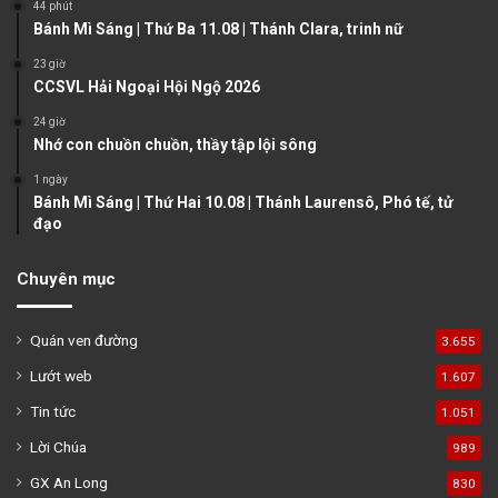
44 phút
Bánh Mì Sáng | Thứ Ba 11.08 | Thánh Clara, trinh nữ
p
a
23 giờ
CCSVL Hải Ngoại Hội Ngộ 2026
g
24 giờ
e
Nhớ con chuồn chuồn, thầy tập lội sông
1 ngày
Bánh Mì Sáng | Thứ Hai 10.08 | Thánh Laurensô, Phó tế, tử
đạo
Chuyên mục
Quán ven đường
3.655
Lướt web
1.607
Tin tức
1.051
Lời Chúa
989
GX An Long
830