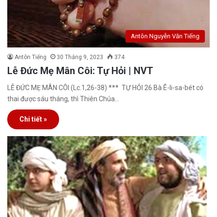
Antôn Nguyễn Văn Tiếng
Antôn Tiếng
30 Tháng 9, 2023
374
Lễ Đức Mẹ Mân Côi: Tự Hỏi | NVT
LỄ ĐỨC MẸ MÂN CÔI (Lc.1,26-38) *** TỰ HỎI 26 Bà Ê-li-sa-bét có
thai được sáu tháng, thì Thiên Chúa…
Chi tiết »