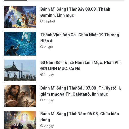
Bánh Mì Sáng | Thứ Bảy 08.08 | Thánh
Đaminh, Linh mục
42 phút
Thánh Vịnh Đáp Ca | Chúa Nhật 19 Thường
Niên A
23 giờ
60 Năm Đời Tu. 25 Năm Linh Mục. Phần VII:
ĐỜI LINH MỤC. Cả Nổ
1 ngày
Bánh Mì Sáng | Thứ Sáu 07.08 | Th. Xystô II,
giám mục và Th. Cajêtanô, linh mục
1 ngày
Bánh Mì Sáng | Thứ Năm 06.08 | Chúa hiển
dung
2 ngày