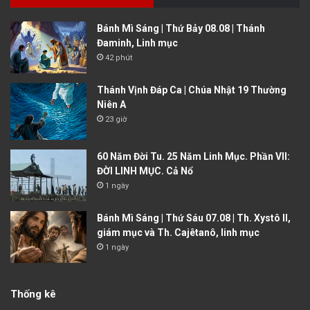
Bánh Mì Sáng | Thứ Bảy 08.08 | Thánh
Đaminh, Linh mục
42 phút
Thánh Vịnh Đáp Ca | Chúa Nhật 19 Thường
Niên A
23 giờ
60 Năm Đời Tu. 25 Năm Linh Mục. Phần VII:
ĐỜI LINH MỤC. Cả Nổ
1 ngày
Bánh Mì Sáng | Thứ Sáu 07.08 | Th. Xystô II,
giám mục và Th. Cajêtanô, linh mục
1 ngày
Thống kê