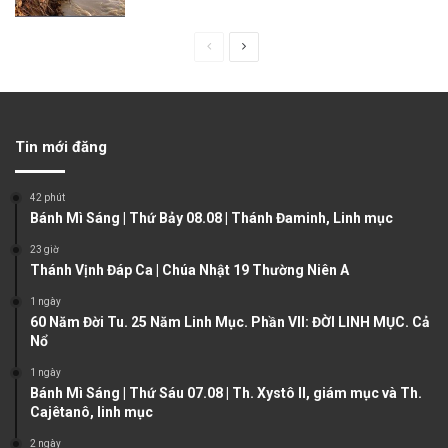
P
N
r
e
e
x
v
t
Tin mới đăng
i
p
o
a
42 phút
u
g
Bánh Mì Sáng | Thứ Bảy 08.08 | Thánh Đaminh, Linh mục
s
e
23 giờ
Thánh Vịnh Đáp Ca | Chúa Nhật 19 Thường Niên A
p
a
1 ngày
60 Năm Đời Tu. 25 Năm Linh Mục. Phần VII: ĐỜI LINH MỤC. Cả
g
Nổ
e
1 ngày
Bánh Mì Sáng | Thứ Sáu 07.08 | Th. Xystô II, giám mục và Th.
Cajêtanô, linh mục
2 ngày