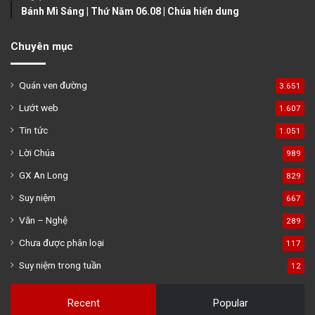
Bánh Mì Sáng | Thứ Năm 06.08 | Chúa hiển dung
Chuyên mục
Quán ven đường
3.651
Lướt web
1.607
Tin tức
1.051
Lời Chúa
989
GX An Long
829
Suy niệm
667
Văn – Nghệ
289
Chưa được phân loại
117
Suy niệm trong tuần
12
Recent
Popular