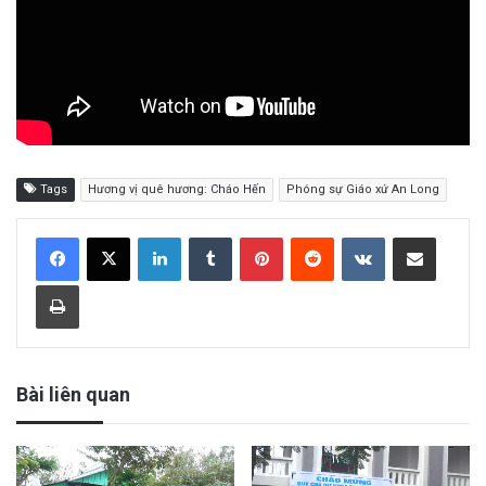
Tags
Hương vị quê hương: Cháo Hến
Phóng sự Giáo xứ An Long
LinkedIn
Tumblr
Pinterest
Reddit
VKontakte
Share via Email
Print
Bài liên quan