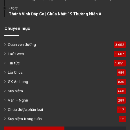
2 ngày
Thánh Vịnh Đáp Ca | Chúa Nhật 19 Thường Niên A
Chuyên mục
Quán ven đường
3.652
Lướt web
1.607
Tin tức
1.051
Lời Chúa
989
GX An Long
830
Suy niệm
668
Văn – Nghệ
289
Chưa được phân loại
117
Suy niệm trong tuần
12