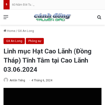
60 Năm Đời Tu. 25 Năm Linh Mục. Phần VII: ĐỜI LINH MỤC. Cả Nổ
Menu
Se
Home
/
GX An Long
GX An Long
Phóng sự
Linh mục Hạt Cao Lãnh (Đồng
Tháp) Tĩnh Tâm tại Cao Lãnh
03.06.2024
Antôn Tiếng
4 Tháng 6, 2024