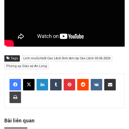
Tags
Linh mu5cHa5t Cao Lãnh tĩnh tâm tại Cao Lãnh 03.06.2024
Phóng sự Giáo xứ An Long
LinkedIn
Tumblr
Pinterest
Reddit
VKontakte
Share via Email
Print
Bài liên quan