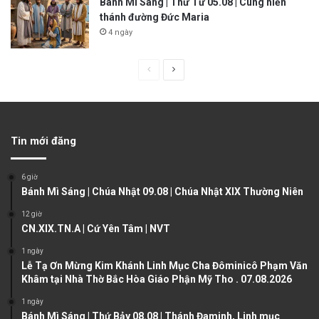
Bánh Mì Sáng | Thứ Tư 05.08 | Cung hiến
thánh đường Đức Maria
4 ngày
P
N
r
e
e
x
v
t
Tin mới đăng
i
p
o
a
6 giờ
u
g
Bánh Mì Sáng | Chúa Nhật 09.08 | Chúa Nhật XIX Thường Niên
s
e
12 giờ
CN.XIX.TN.A | Cứ Yên Tâm | NVT
p
a
1 ngày
Lễ Tạ Ơn Mừng Kim Khánh Linh Mục Cha Đôminicô Phạm Văn
g
Khâm tại Nhà Thờ Bắc Hòa Giáo Phận Mỹ Tho . 07.08.2026
e
1 ngày
Bánh Mì Sáng | Thứ Bảy 08.08 | Thánh Đaminh, Linh mục