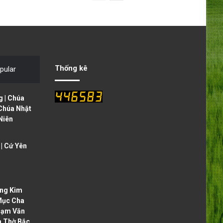
r
e
e
x
v
t
i
p
o
a
Thống kê
pular
u
g
s
e
 | Chúa
p
 Chúa Nhật
Niên
a
g
| Cứ Yên
e
ng Kim
Mục Cha
hạm Văn
à Thờ Bắc