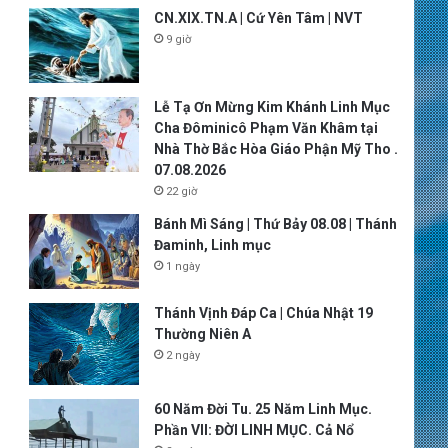
CN.XIX.TN.A | Cứ Yên Tâm | NVT
9 giờ
Lễ Tạ Ơn Mừng Kim Khánh Linh Mục
Cha Đôminicô Phạm Văn Khâm tại
Nhà Thờ Bắc Hòa Giáo Phận Mỹ Tho .
07.08.2026
22 giờ
Bánh Mì Sáng | Thứ Bảy 08.08 | Thánh
Đaminh, Linh mục
1 ngày
Thánh Vịnh Đáp Ca | Chúa Nhật 19
Thường Niên A
2 ngày
60 Năm Đời Tu. 25 Năm Linh Mục.
Phần VII: ĐỜI LINH MỤC. Cả Nổ