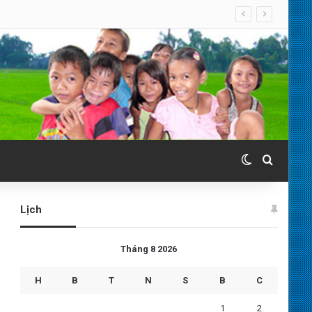
Switch skin
Search 
Lịch
Tháng 8 2026
H
B
T
N
S
B
C
1
2