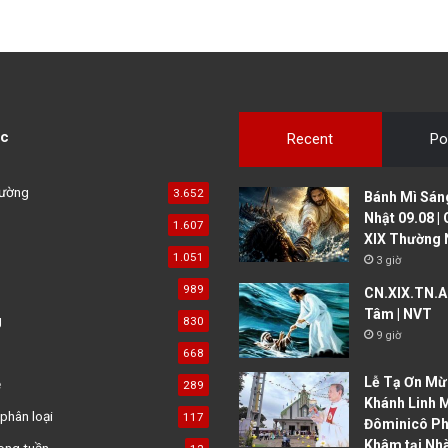
c
Recent
Po
đường
3.652
Bánh Mì Sáng
Nhật 09.08 |
1.607
XIX Thường 
1.051
3 giờ
989
CN.XIX.TN.A 
Tâm | NVT
g
830
9 giờ
668
Lễ Tạ Ơn Mừ
ệ
289
Khánh Linh 
phân loại
117
Đôminicô P
Khâm tại Nh
ong tuần