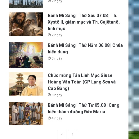
2 ngày
Bánh Mì Sáng | Thứ Sáu 07.08 | Th.
Xystô II, giám mục và Th. Cajêtanô,
linh mục
2 ngày
Bánh Mì Sáng | Thứ Năm 06.08 | Chúa
hiển dung
3 ngày
Chúc mừng Tân Linh Mục Giuse
Hoàng Văn Toàn (GP Lạng Sơn và
Cao Bằng)
3 ngày
Bánh Mì Sáng | Thứ Tư 05.08 | Cung
hiến thánh đường Đức Maria
4 ngày
P
N