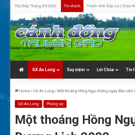
Thứ Bảy, Tháng 8 8 2026
Thánh Vịnh Đáp Ca | Chúa N
Tin nhanh
GX An Long
Suy niệm
Lời Chúa
Tin 
Home
/
GX An Long
/
Một thoáng Hồng Ngự những ngày đầu năm 
GX An Long
Phóng sự
Một thoáng Hồng Ng