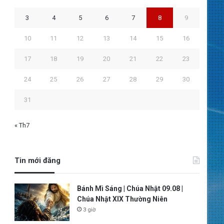
3
4
5
6
7
8
9
10
11
12
13
14
15
16
17
18
19
20
21
22
23
24
25
26
27
28
29
30
31
« Th7
Tin mới đăng
Bánh Mì Sáng | Chúa Nhật 09.08 |
Chúa Nhật XIX Thường Niên
3 giờ