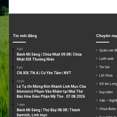
Tin mới đăng
Chuyên mụ
3 giờ
Quán ven 
Bánh Mì Sáng | Chúa Nhật 09.08 | Chúa
Lướt web
Nhật XIX Thường Niên
Tin tức
9 giờ
CN.XIX.TN.A | Cứ Yên Tâm | NVT
Lời Chúa
22 giờ
GX An Lon
Lễ Tạ Ơn Mừng Kim Khánh Linh Mục Cha
Đôminicô Phạm Văn Khâm tại Nhà Thờ
Suy niệm
Bắc Hòa Giáo Phận Mỹ Tho . 07.08.2026
Văn – Ngh
1 ngày
Chưa được 
Bánh Mì Sáng | Thứ Bảy 08.08 | Thánh
Đaminh, Linh mục
Suy niệm tr