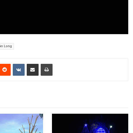
An Long
Reddit
VKontakte
Share via Email
Print