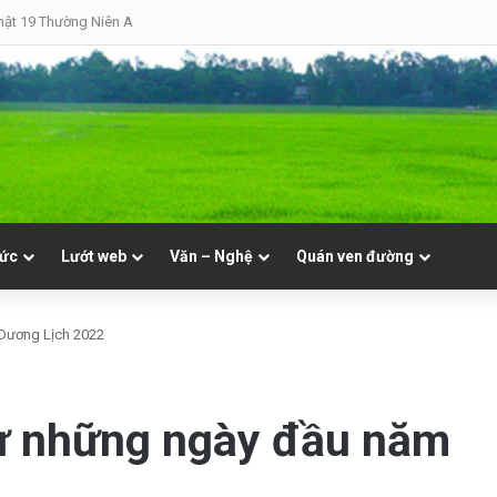
hật 19 Thường Niên A
tức
Lướt web
Văn – Nghệ
Quán ven đường
Dương Lịch 2022
ự những ngày đầu năm