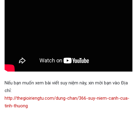
Nếu bạn muốn xem bài viết suy niệm này, xin mời bạn vào Địa
chỉ:
http://thegioiriengtu.com/dung-chan/366-suy-niem-canh-cua-
tinh-thuong