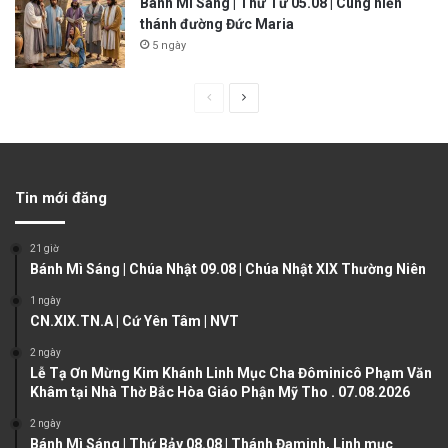
Bánh Mì Sáng | Thứ Tư 05.08 | Cung hiến
thánh đường Đức Maria
5 ngày
P
N
r
e
e
x
v
t
Tin mới đăng
i
p
o
a
21 giờ
u
g
Bánh Mì Sáng | Chúa Nhật 09.08 | Chúa Nhật XIX Thường Niên
s
e
1 ngày
CN.XIX.TN.A | Cứ Yên Tâm | NVT
p
a
2 ngày
Lễ Tạ Ơn Mừng Kim Khánh Linh Mục Cha Đôminicô Phạm Văn
g
Khâm tại Nhà Thờ Bắc Hòa Giáo Phận Mỹ Tho . 07.08.2026
e
2 ngày
Bánh Mì Sáng | Thứ Bảy 08.08 | Thánh Đaminh, Linh mục