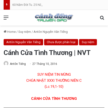
60 Năm Đời Tu. 25 Năm Linh Mục. Phần VII: ĐỜI LINH MỤC. Cả Nổ
Menu
Se
Home
/
Suy niệm
/
Antôn Nguyễn Văn Tiếng
Antôn Nguyễn Văn Tiếng
Chưa được phân loại
Suy niệm
Cánh Cửa Tình Thương | NVT
Antôn Tiếng
27 Tháng 10, 2016
SUY NIỆM TIN MỪNG
CHÚA NHẬT XXXI THƯỜNG NIÊN C
(Lc.19,1-10)
CÁNH CỬA TÌNH THƯƠNG