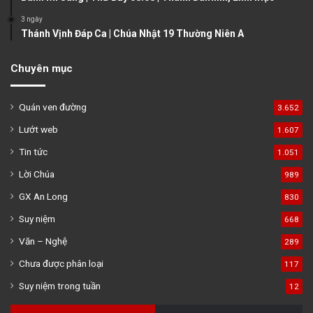
3 ngày
Thánh Vịnh Đáp Ca | Chúa Nhật 19 Thường Niên A
Chuyên mục
Quán ven đường
3.652
Lướt web
1.607
Tin tức
1.051
Lời Chúa
989
GX An Long
830
Suy niệm
668
Văn – Nghệ
289
Chưa được phân loại
117
Suy niệm trong tuần
12