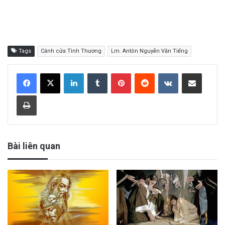
Tags
Cánh cửa Tình Thương
Lm. Antôn Nguyễn Văn Tiếng
LinkedIn
Tumblr
Pinterest
Reddit
VKontakte
Share via Email
Print
Bài liên quan