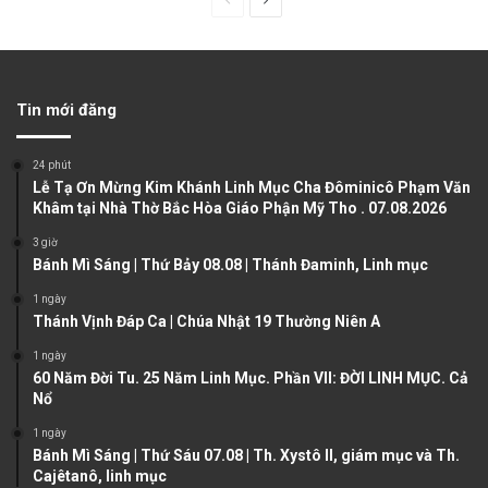
P
N
r
e
e
x
v
t
Tin mới đăng
i
p
o
a
24 phút
u
g
Lễ Tạ Ơn Mừng Kim Khánh Linh Mục Cha Đôminicô Phạm Văn
Khâm tại Nhà Thờ Bắc Hòa Giáo Phận Mỹ Tho . 07.08.2026
s
e
3 giờ
p
Bánh Mì Sáng | Thứ Bảy 08.08 | Thánh Đaminh, Linh mục
a
1 ngày
g
Thánh Vịnh Đáp Ca | Chúa Nhật 19 Thường Niên A
e
1 ngày
60 Năm Đời Tu. 25 Năm Linh Mục. Phần VII: ĐỜI LINH MỤC. Cả
Nổ
1 ngày
Bánh Mì Sáng | Thứ Sáu 07.08 | Th. Xystô II, giám mục và Th.
Cajêtanô, linh mục