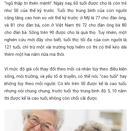
“ngũ thập tri thiên mệnh”. Ngày nay, 60 tuổi được cho là còn trẻ
như 50 của thế kỷ trước. Tuổi thọ trung bình của con người
cũng tăng cao hơn so với thế kỷ trước: ở Mỹ là 77 cho đàn ông,
và 81 cho đàn bà, còn ở Việt Nam thì 72 cho đàn ông bà 80
cho đàn bà. Sống trên 90 được cho là quá thọ. Tuy nhiên, một
nghiên cứu mới đây cho biết, tuổi thọ tối đa của con người là
121 tuổi, chỉ trừ một vài trường hợp hiếm có thì có thể kéo dài
thêm một hai năm nữa mà thôi.
Vì mức độ già cỗi thay đổi theo mỗi cá nhân tùy theo điều kiện
sống, môi trường, và yếu tố di truyền, có thể nói, “cao tuổi” hay
không tùy theo mỗi người. Có khi trên 50 được kể là cao tuổi,
nhưng nói chung chung, trước tuổi thọ trung bình độ 5, 10 năm
thì được kể là cao tuổi, không còn chối cãi được.