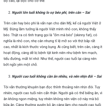
độ cao, lại độc cho cơ thể.
Người lớn tuổi không lo sợ béo phì, trên cân – Sai
Trên cân hay béo phì là vấn nạn cho dân Mỹ, kể cả người Việt ở
Mỹ. Đừng lầm tưởng là người Việt mình nhỏ con, không thấy
béo. Thật ra có tình trạng gọi là “ốm mà béo” (skinny fat), có
nghĩa là nhỏ con, nhẹ cân nhưng tỉ lệ mỡ so với thịt bắp rất
cao, nhất là kích thước vòng bụng. Ai cũng biết, trên cân, càng ít
hoạt động, càng dễ bị bệnh tật kinh niên như bệnh tim mạch,
tiểu đường, mất trí nhớ. Như thế, người cao tuổi lại càng nên
bớt ngồi yên một chỗ.
Người cao tuổi không cần ăn nhiều, và nên nhịn đói – Sai
Tôi vẫn thường khuyên bạn đọc thỉnh thoảng nên nhịn đói. Tuy
nhiên, người cao tuổi nên cẩn thận. Người già có thể biếng ăn, vì
ăn không ngon miệng, tuy nhiên không nên viện cớ này mà bỏ
bữa ăn. Càng thường xuyên bỏ ăn càng làm cho người cao tuổi