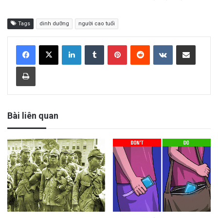
Tags
dinh dưỡng
người cao tuổi
LinkedIn
Tumblr
Pinterest
Reddit
VKontakte
Share via Email
Print
Bài liên quan