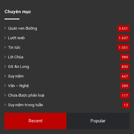
Chuyên mục
Quán ven đường
3.651
Lướt web
1.607
Tin tức
1.051
Lời Chúa
989
GX An Long
830
Suy niệm
667
Văn – Nghệ
289
Chưa được phân loại
117
Suy niệm trong tuần
12
Recent
Popular