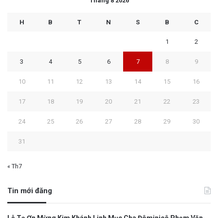
Tháng 8 2026
H
B
T
N
S
B
C
1
2
3
4
5
6
7
8
9
10
11
12
13
14
15
16
17
18
19
20
21
22
23
24
25
26
27
28
29
30
31
« Th7
Tin mới đăng
Lễ Tạ Ơn Mừng Kim Khánh Linh Mục Cha Đôminicô Phạm Văn