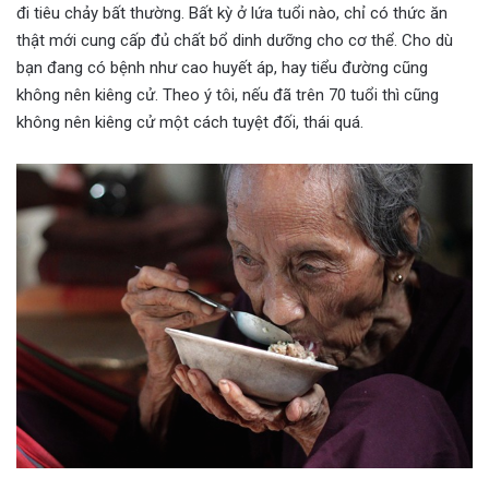
đi tiêu chảy bất thường. Bất kỳ ở lứa tuổi nào, chỉ có thức ăn
thật mới cung cấp đủ chất bổ dinh dưỡng cho cơ thể. Cho dù
bạn đang có bệnh như cao huyết áp, hay tiểu đường cũng
không nên kiêng cử. Theo ý tôi, nếu đã trên 70 tuổi thì cũng
không nên kiêng cử một cách tuyệt đối, thái quá.