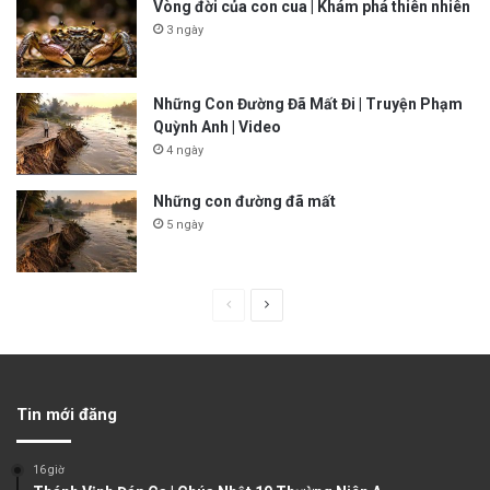
Vòng đời của con cua | Khám phá thiên nhiên
3 ngày
Những Con Đường Đã Mất Đi | Truyện Phạm
Quỳnh Anh | Video
4 ngày
Những con đường đã mất
5 ngày
P
N
r
e
e
x
v
t
Tin mới đăng
i
p
o
a
16 giờ
u
g