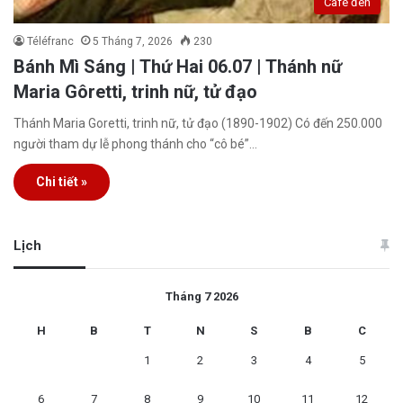
Café đen
Téléfranc
5 Tháng 7, 2026
230
Bánh Mì Sáng | Thứ Hai 06.07 | Thánh nữ
Maria Gôretti, trinh nữ, tử đạo
Thánh Maria Goretti, trinh nữ, tử đạo (1890-1902) Có đến 250.000
người tham dự lễ phong thánh cho “cô bé”…
Chi tiết »
Lịch
Tháng 7 2026
H
B
T
N
S
B
C
1
2
3
4
5
6
7
8
9
10
11
12