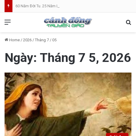
60 Năm Đời Tu. 25 Năm Linh Mục. Phần VII: ĐỜI LINH MỤC. Cả Nổ
Menu
Se
Home
/
2026
/
Tháng 7
/
05
Ngày:
Tháng 7 5, 2026