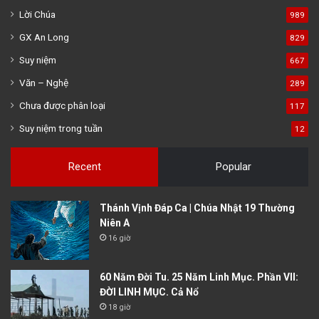
Lời Chúa
989
GX An Long
829
Suy niệm
667
Văn – Nghệ
289
Chưa được phân loại
117
Suy niệm trong tuần
12
Recent
Popular
Thánh Vịnh Đáp Ca | Chúa Nhật 19 Thường
Niên A
16 giờ
60 Năm Đời Tu. 25 Năm Linh Mục. Phần VII:
ĐỜI LINH MỤC. Cả Nổ
18 giờ