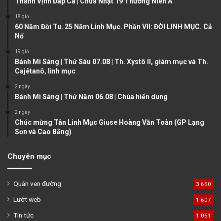
Thánh Vịnh Đáp Ca | Chúa Nhật 19 Thường Niên A
s
e
18 giờ
60 Năm Đời Tu. 25 Năm Linh Mục. Phần VII: ĐỜI LINH MỤC. Cả
p
Nổ
a
19 giờ
g
Bánh Mì Sáng | Thứ Sáu 07.08 | Th. Xystô II, giám mục và Th.
e
Cajêtanô, linh mục
2 ngày
Bánh Mì Sáng | Thứ Năm 06.08 | Chúa hiển dung
2 ngày
Chúc mừng Tân Linh Mục Giuse Hoàng Văn Toàn (GP Lạng
Sơn và Cao Bằng)
Chuyên mục
Quán ven đường
3.650
Lướt web
1.607
Tin tức
1.051