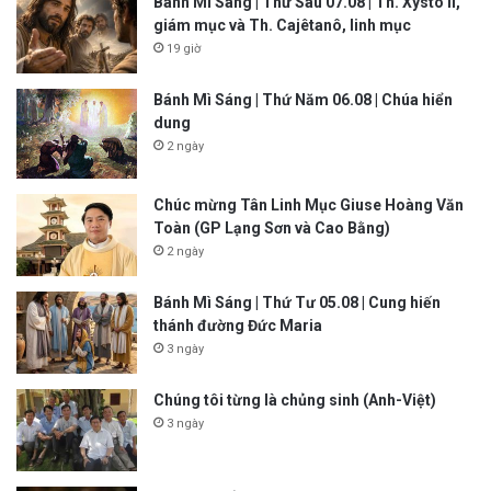
Bánh Mì Sáng | Thứ Sáu 07.08 | Th. Xystô II,
giám mục và Th. Cajêtanô, linh mục
19 giờ
Bánh Mì Sáng | Thứ Năm 06.08 | Chúa hiển
dung
2 ngày
Chúc mừng Tân Linh Mục Giuse Hoàng Văn
Toàn (GP Lạng Sơn và Cao Bằng)
2 ngày
Bánh Mì Sáng | Thứ Tư 05.08 | Cung hiến
thánh đường Đức Maria
3 ngày
Chúng tôi từng là chủng sinh (Anh-Việt)
3 ngày