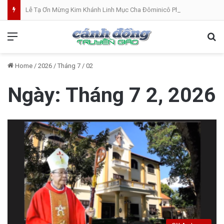
Lễ Tạ Ơn Mừng Kim Khánh Linh Mục Cha Đôminicô Phạm Văn Khâm tại Nhà Thờ Bắc Hòa Giáo Phận Mỹ Tho . 07.08.2026
Menu
Se
Home
/
2026
/
Tháng 7
/
02
Ngày:
Tháng 7 2, 2026