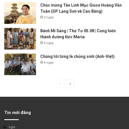
Chúc mừng Tân Linh Mục Giuse Hoàng Văn
Toàn (GP Lạng Sơn và Cao Bằng)
3 ngày
Bánh Mì Sáng | Thứ Tư 05.08 | Cung hiến
thánh đường Đức Maria
4 ngày
Chúng tôi từng là chủng sinh (Anh-Việt)
4 ngày
P
N
r
e
e
x
v
t
Tin mới đăng
i
p
o
a
6 giờ