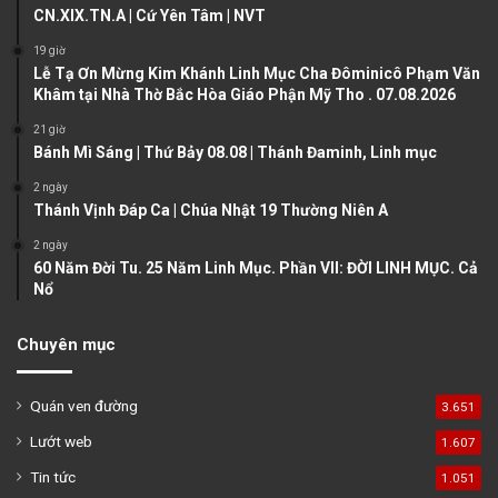
u
g
CN.XIX.TN.A | Cứ Yên Tâm | NVT
s
e
19 giờ
Lễ Tạ Ơn Mừng Kim Khánh Linh Mục Cha Đôminicô Phạm Văn
p
Khâm tại Nhà Thờ Bắc Hòa Giáo Phận Mỹ Tho . 07.08.2026
a
21 giờ
g
Bánh Mì Sáng | Thứ Bảy 08.08 | Thánh Đaminh, Linh mục
e
2 ngày
Thánh Vịnh Đáp Ca | Chúa Nhật 19 Thường Niên A
2 ngày
60 Năm Đời Tu. 25 Năm Linh Mục. Phần VII: ĐỜI LINH MỤC. Cả
Nổ
Chuyên mục
Quán ven đường
3.651
Lướt web
1.607
Tin tức
1.051