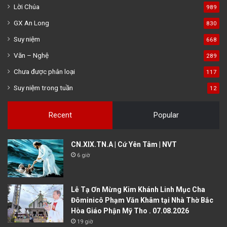
Lời Chúa
989
GX An Long
830
Suy niệm
668
Văn – Nghệ
289
Chưa được phân loại
117
Suy niệm trong tuần
12
Recent
Popular
CN.XIX.TN.A | Cứ Yên Tâm | NVT
6 giờ
Lễ Tạ Ơn Mừng Kim Khánh Linh Mục Cha
Đôminicô Phạm Văn Khâm tại Nhà Thờ Bắc
Hòa Giáo Phận Mỹ Tho . 07.08.2026
19 giờ