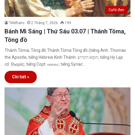
Café đen
Téléfranc
2 Tháng 7, 2026
199
Bánh Mì Sáng | Thứ Sáu 03.07 | Thánh Tôma,
Tông đồ
Thánh Tôma, Tông đồ Thánh Tôma Tông đồ (tiếng Anh: Thomas
the Apostle, tiếng Hebrew Kinh Thánh: תוּמָא הקדוש; tiếng Hy Lạp
cổ: Θωμᾶς; tiếng Copt: ⲑⲱⲙⲁⲥ; tiếng Syriac…
Chi tiết »