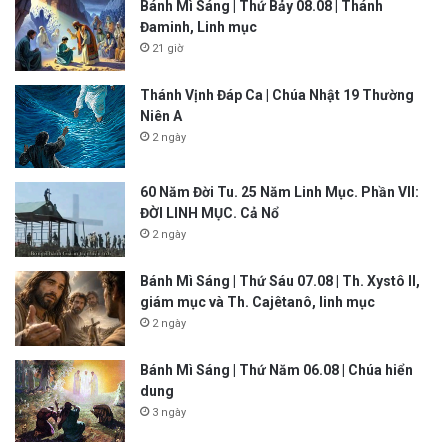
Bánh Mì Sáng | Thứ Bảy 08.08 | Thánh
Đaminh, Linh mục
21 giờ
Thánh Vịnh Đáp Ca | Chúa Nhật 19 Thường
Niên A
2 ngày
60 Năm Đời Tu. 25 Năm Linh Mục. Phần VII:
ĐỜI LINH MỤC. Cả Nổ
2 ngày
Bánh Mì Sáng | Thứ Sáu 07.08 | Th. Xystô II,
giám mục và Th. Cajêtanô, linh mục
2 ngày
Bánh Mì Sáng | Thứ Năm 06.08 | Chúa hiển
dung
3 ngày