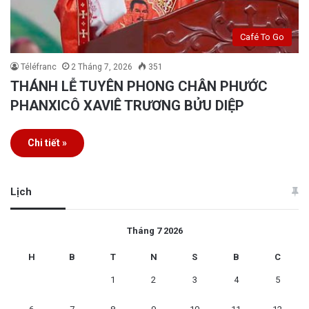
Café To Go
Téléfranc
2 Tháng 7, 2026
351
THÁNH LỄ TUYÊN PHONG CHÂN PHƯỚC
PHANXICÔ XAVIÊ TRƯƠNG BỬU DIỆP
Chi tiết »
Lịch
Tháng 7 2026
H
B
T
N
S
B
C
1
2
3
4
5