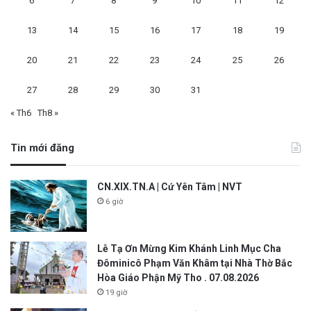
6
7
8
9
10
11
12
13
14
15
16
17
18
19
20
21
22
23
24
25
26
27
28
29
30
31
« Th6
Th8 »
Tin mới đăng
CN.XIX.TN.A | Cứ Yên Tâm | NVT
6 giờ
Lễ Tạ Ơn Mừng Kim Khánh Linh Mục Cha
Đôminicô Phạm Văn Khâm tại Nhà Thờ Bắc
Hòa Giáo Phận Mỹ Tho . 07.08.2026
19 giờ