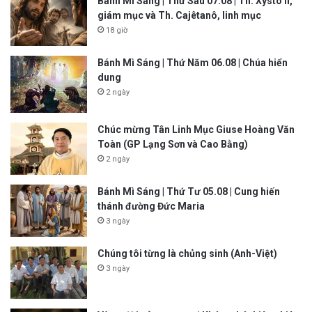
Bánh Mì Sáng | Thứ Sáu 07.08 | Th. Xystô II,
giám mục và Th. Cajêtanô, linh mục
18 giờ
Bánh Mì Sáng | Thứ Năm 06.08 | Chúa hiển
dung
2 ngày
Chúc mừng Tân Linh Mục Giuse Hoàng Văn
Toàn (GP Lạng Sơn và Cao Bằng)
2 ngày
Bánh Mì Sáng | Thứ Tư 05.08 | Cung hiến
thánh đường Đức Maria
3 ngày
Chúng tôi từng là chủng sinh (Anh-Việt)
3 ngày