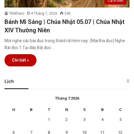
Café đen
Téléfranc
4 Tháng 7, 2026
240
Bánh Mì Sáng | Chúa Nhật 05.07 | Chúa Nhật
XIV Thường Niên
Mời nghe các bài đọc trong thánh lễ hôm nay: (Martha đọc) Nghe
Bài đọc 1 Tại đây Bài đọc …
Chi tiết »
Lịch
Tháng 7 2026
H
B
T
N
S
B
C
1
2
3
4
5
6
7
8
9
10
11
12