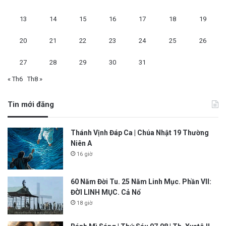
13
14
15
16
17
18
19
20
21
22
23
24
25
26
27
28
29
30
31
« Th6
Th8 »
Tin mới đăng
Thánh Vịnh Đáp Ca | Chúa Nhật 19 Thường
Niên A
16 giờ
60 Năm Đời Tu. 25 Năm Linh Mục. Phần VII:
ĐỜI LINH MỤC. Cả Nổ
18 giờ