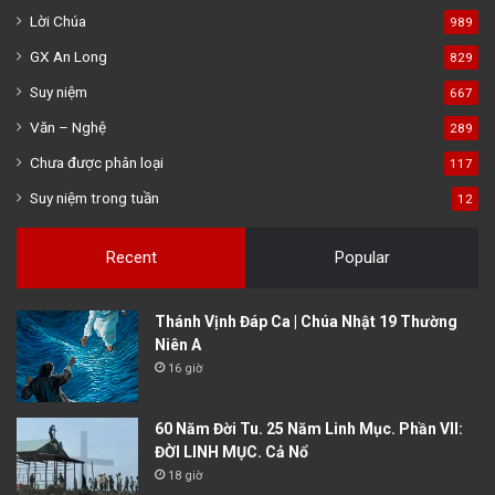
Lời Chúa
989
GX An Long
829
Suy niệm
667
Văn – Nghệ
289
Chưa được phân loại
117
Suy niệm trong tuần
12
Recent
Popular
Thánh Vịnh Đáp Ca | Chúa Nhật 19 Thường
Niên A
16 giờ
60 Năm Đời Tu. 25 Năm Linh Mục. Phần VII:
ĐỜI LINH MỤC. Cả Nổ
18 giờ