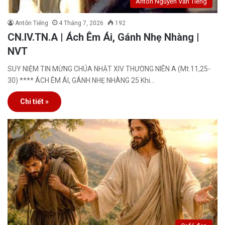
Antôn Nguyễn Văn Tiếng
Antôn Tiếng
4 Tháng 7, 2026
192
CN.IV.TN.A | Ách Êm Ái, Gánh Nhẹ Nhàng |
NVT
SUY NIỆM TIN MỪNG CHÚA NHẬT XIV THƯỜNG NIÊN A (Mt.11,25-
30) **** ÁCH ÊM ÁI, GÁNH NHẸ NHÀNG 25 Khi…
Chi tiết »