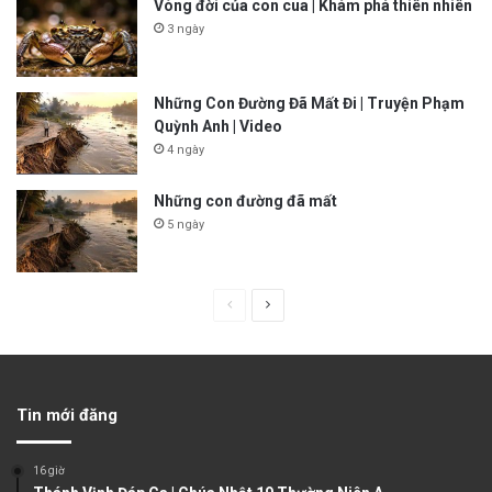
Vòng đời của con cua | Khám phá thiên nhiên
3 ngày
Những Con Đường Đã Mất Đi | Truyện Phạm
Quỳnh Anh | Video
4 ngày
Những con đường đã mất
5 ngày
P
N
r
e
e
x
v
t
Tin mới đăng
i
p
o
a
16 giờ
u
g