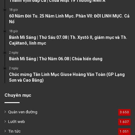
Thánh Vịnh Đáp Ca | Chúa Nhật 19 Thường Niên A
s
e
18 giờ
60 Năm Đời Tu. 25 Năm Linh Mục. Phần VII: ĐỜI LINH MỤC. Cả
p
Nổ
a
18 giờ
g
Bánh Mì Sáng | Thứ Sáu 07.08 | Th. Xystô II, giám mục và Th.
e
Cajêtanô, linh mục
2 ngày
Bánh Mì Sáng | Thứ Năm 06.08 | Chúa hiển dung
2 ngày
Chúc mừng Tân Linh Mục Giuse Hoàng Văn Toàn (GP Lạng
Sơn và Cao Bằng)
Chuyên mục
Quán ven đường
3.650
Lướt web
1.607
Tin tức
1.051