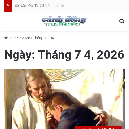
60 Năm Đời Tu. 25 Năm Linh Mục. Phần VII: ĐỜI LINH MỤC. Cả Nổ
Menu
Se
Home
/
2026
/
Tháng 7
/
04
Ngày:
Tháng 7 4, 2026