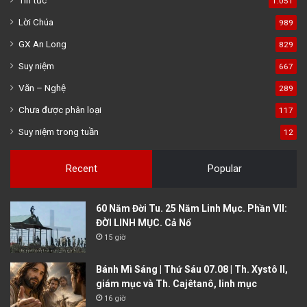
1.051
Lời Chúa
989
GX An Long
829
Suy niệm
667
Văn – Nghệ
289
Chưa được phân loại
117
Suy niệm trong tuần
12
Recent
Popular
60 Năm Đời Tu. 25 Năm Linh Mục. Phần VII:
ĐỜI LINH MỤC. Cả Nổ
15 giờ
Bánh Mì Sáng | Thứ Sáu 07.08 | Th. Xystô II,
giám mục và Th. Cajêtanô, linh mục
16 giờ