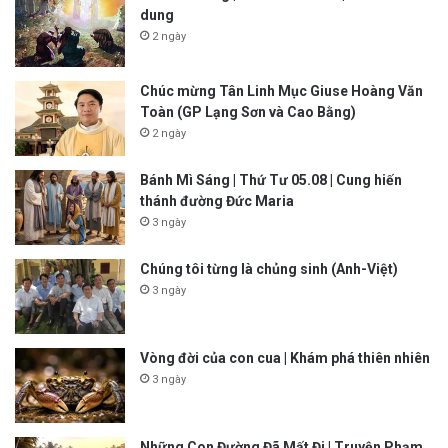
dung
2 ngày
Chúc mừng Tân Linh Mục Giuse Hoàng Văn
Toàn (GP Lạng Sơn và Cao Bằng)
2 ngày
Bánh Mì Sáng | Thứ Tư 05.08 | Cung hiến
thánh đường Đức Maria
3 ngày
Chúng tôi từng là chủng sinh (Anh-Việt)
3 ngày
Vòng đời của con cua | Khám phá thiên nhiên
3 ngày
Những Con Đường Đã Mất Đi | Truyện Phạm