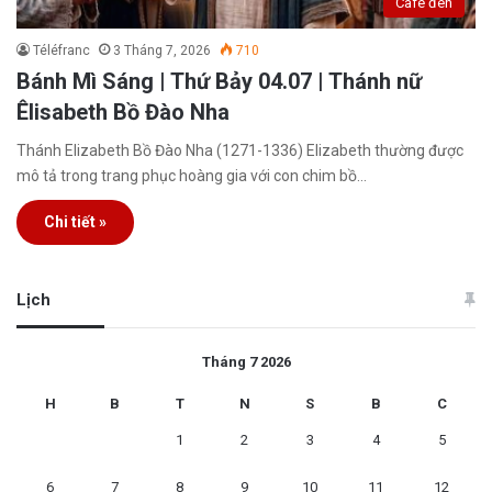
Café đen
Téléfranc
3 Tháng 7, 2026
710
Bánh Mì Sáng | Thứ Bảy 04.07 | Thánh nữ
Êlisabeth Bồ Đào Nha
Thánh Elizabeth Bồ Đào Nha (1271-1336) Elizabeth thường được
mô tả trong trang phục hoàng gia với con chim bồ…
Chi tiết »
Lịch
Tháng 7 2026
H
B
T
N
S
B
C
1
2
3
4
5
6
7
8
9
10
11
12