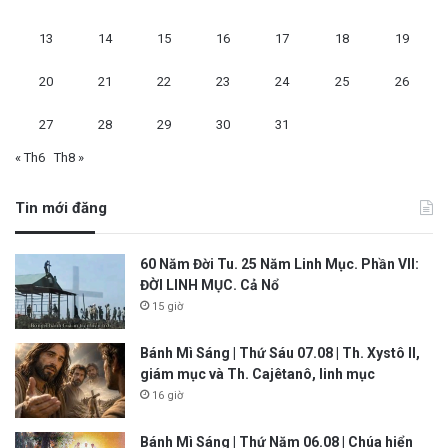
13
14
15
16
17
18
19
20
21
22
23
24
25
26
27
28
29
30
31
« Th6
Th8 »
Tin mới đăng
60 Năm Đời Tu. 25 Năm Linh Mục. Phần VII:
ĐỜI LINH MỤC. Cả Nổ
15 giờ
Bánh Mì Sáng | Thứ Sáu 07.08 | Th. Xystô II,
giám mục và Th. Cajêtanô, linh mục
16 giờ
Bánh Mì Sáng | Thứ Năm 06.08 | Chúa hiển