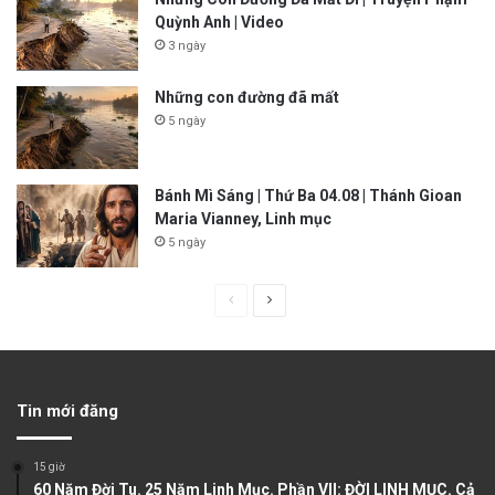
Quỳnh Anh | Video
3 ngày
Những con đường đã mất
5 ngày
Bánh Mì Sáng | Thứ Ba 04.08 | Thánh Gioan
Maria Vianney, Linh mục
5 ngày
P
N
r
e
e
x
v
t
Tin mới đăng
i
p
o
a
15 giờ
u
g
60 Năm Đời Tu. 25 Năm Linh Mục. Phần VII: ĐỜI LINH MỤC. Cả