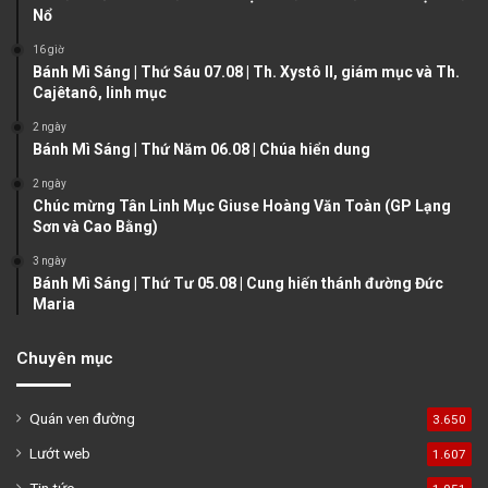
Nổ
s
e
16 giờ
p
Bánh Mì Sáng | Thứ Sáu 07.08 | Th. Xystô II, giám mục và Th.
a
Cajêtanô, linh mục
g
2 ngày
e
Bánh Mì Sáng | Thứ Năm 06.08 | Chúa hiển dung
2 ngày
Chúc mừng Tân Linh Mục Giuse Hoàng Văn Toàn (GP Lạng
Sơn và Cao Bằng)
3 ngày
Bánh Mì Sáng | Thứ Tư 05.08 | Cung hiến thánh đường Đức
Maria
Chuyên mục
Quán ven đường
3.650
Lướt web
1.607
Tin tức