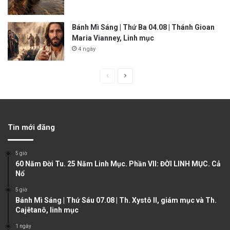
Bánh Mì Sáng | Thứ Ba 04.08 | Thánh Gioan
Maria Vianney, Linh mục
4 ngày
P
N
r
e
e
x
v
t
Tin mới đăng
i
p
o
a
5 giờ
u
g
60 Năm Đời Tu. 25 Năm Linh Mục. Phần VII: ĐỜI LINH MỤC. Cả
Nổ
s
e
5 giờ
p
Bánh Mì Sáng | Thứ Sáu 07.08 | Th. Xystô II, giám mục và Th.
a
Cajêtanô, linh mục
g
1 ngày