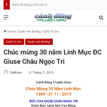
Bánh Mì Sáng | Thứ Sáu 07.08 | Th. Xystô II, giám mục và Th. Cajêtanô, linh mục
Menu
Se
Home
/
Quán ven đường
/
Café To Go
Café To Go
Quán ven đường
Chúc mừng 30 năm Linh Mục ĐC
Giuse Châu Ngọc Tri
Téléfranc
21 Tháng 11, 2019
Cánh Đồng Truyền Giáo
Chúc Mừng 30 Năm Linh Mục
1989 | 21.11 | 2019
ĐỨC CHA GIUSE CHÂU NGỌC TRI
Giám Mục Lạng Sơn Cao Bằng.