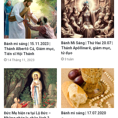
Bánh Mì Sáng | Thứ Hai 20.07 |
Bánh mì sáng | 15.11.2023 |
Thánh Apôllinarê, giám mục,
Thánh Albertô Cả, Giám mục,
tử đạo
Tiến sĩ Hội Thánh
3 tuần
14 Tháng 11, 2023
Đức Mẹ hiện ra tại Lộ Đức –
Bánh mì sáng | 17.07.2020
Những phép lạ chữa lành 2