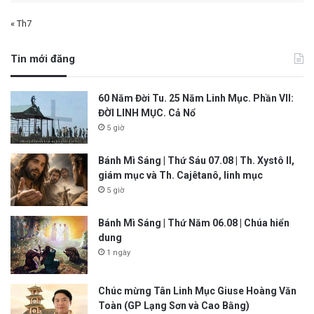
« Th7
Tin mới đăng
60 Năm Đời Tu. 25 Năm Linh Mục. Phần VII:
ĐỜI LINH MỤC. Cả Nổ
5 giờ
Bánh Mì Sáng | Thứ Sáu 07.08 | Th. Xystô II,
giám mục và Th. Cajêtanô, linh mục
5 giờ
Bánh Mì Sáng | Thứ Năm 06.08 | Chúa hiển
dung
1 ngày
Chúc mừng Tân Linh Mục Giuse Hoàng Văn
Toàn (GP Lạng Sơn và Cao Bằng)