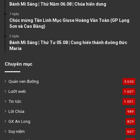
e
Bánh Mì Sáng | Thứ Năm 06.08 | Chúa hiển dung
1 ngày
Chúc mừng Tân Linh Mục Giuse Hoàng Văn Toàn (GP Lạng
Sơn và Cao Bằng)
2 ngày
Bánh Mì Sáng | Thứ Tư 05.08 | Cung hiến thánh đường Đức
Maria
Chuyên mục
Quán ven đường
3.650
Lướt web
1.607
Tin tức
1.051
Lời Chúa
989
GX An Long
829
Suy niệm
667