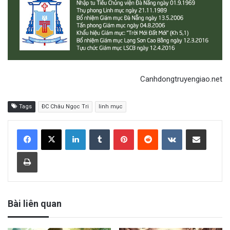
Canhdongtruyengiao.net
Tags
ĐC Châu Ngọc Tri
linh mục
LinkedIn
Tumblr
Pinterest
Reddit
VKontakte
Share via Email
Print
Bài liên quan