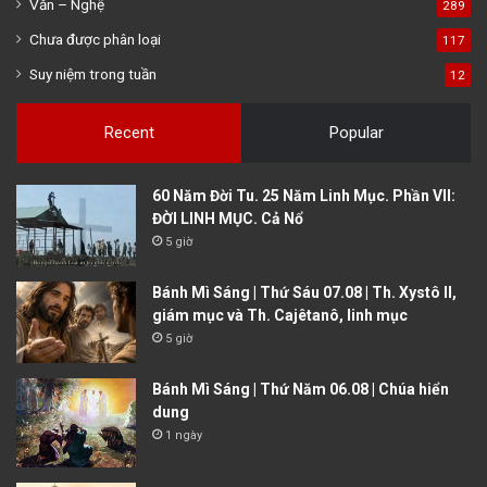
Văn – Nghệ
289
Chưa được phân loại
117
Suy niệm trong tuần
12
Recent
Popular
60 Năm Đời Tu. 25 Năm Linh Mục. Phần VII:
ĐỜI LINH MỤC. Cả Nổ
5 giờ
Bánh Mì Sáng | Thứ Sáu 07.08 | Th. Xystô II,
giám mục và Th. Cajêtanô, linh mục
5 giờ
Bánh Mì Sáng | Thứ Năm 06.08 | Chúa hiển
dung
1 ngày