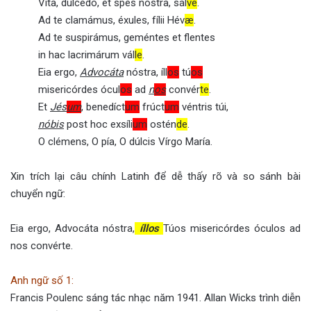
Víta, dulcédo, et spes nóstra, sál
ve
.
Ad te clamámus, éxules, fílii Hév
æ
.
Ad te suspirámus, geméntes et flentes
in hac lacrimárum vál
le
.
Eia ergo,
Advocáta
nóstra, íll
os
tú
os
misericórdes ócul
os
ad
n
os
convér
te
.
Et
Jés
um
, benedíct
um
frúct
um
véntris túi,
nóbis
post hoc exsíli
um
ostén
de
.
O clémens, O pía, O dúlcis Vírgo María.
Xin trích lại câu chính Latinh để dễ thấy rõ và so sánh bài
chuyển ngữ:
Eia ergo, Advocáta nóstra,
íllos
Túos misericórdes óculos ad
nos convérte.
Anh ngữ số 1:
Francis Poulenc sáng tác nhạc năm 1941. Allan Wicks trình diễn