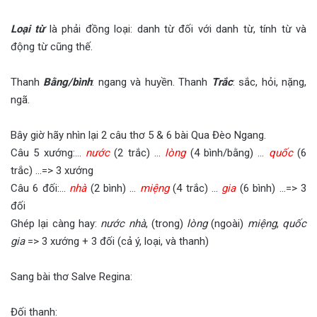
Loại từ
là phải đồng loại: danh từ đối với danh từ, tính từ và
động từ cũng thế.
Thanh
Bằng/bình
: ngang và huyền. Thanh
Trắc
: sắc, hỏi, nặng,
ngã.
Bây giờ hãy nhìn lại 2 câu thơ 5 & 6 bài Qua Đèo Ngang.
Câu 5 xướng:…
nước
(2 trắc) …
lòng
(4 bình/bằng) …
quốc
(6
trắc) …=> 3 xướng
Câu 6 đối:…
nhà
(2 bình) …
miệng
(4 trắc) …
gia
(6 bình) …=> 3
đối
Ghép lại càng hay:
nước nhà
, (trong)
lòng
(ngoài)
miệng
,
quốc
gia
=> 3 xướng + 3 đối (cả ý, loại, và thanh)
Sang bài thơ Salve Regina:
Đối thanh: