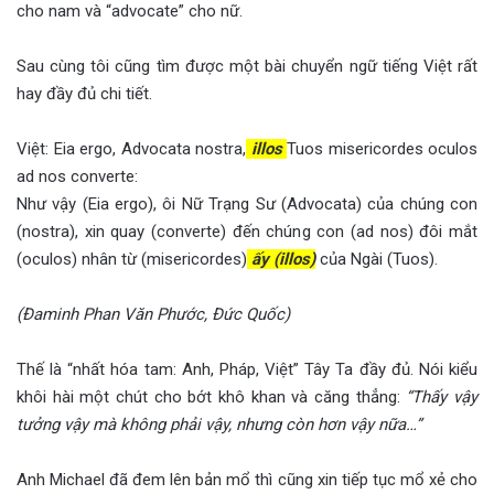
cho nam và “advocate” cho nữ.
Sau cùng tôi cũng tìm được một bài chuyển ngữ tiếng Việt rất
hay đầy đủ chi tiết.
Việt: Eia ergo, Advocata nostra,
illos
Tuos misericordes oculos
ad nos converte:
Như vậy (Eia ergo), ôi Nữ Trạng Sư (Advocata) của chúng con
(nostra), xin quay (converte) đến chúng con (ad nos) đôi mắt
(oculos) nhân từ (misericordes)
ấy (illos)
của Ngài (Tuos).
(Đaminh Phan Văn Phước,
Đức Quốc)
Thế là “nhất hóa tam: Anh, Pháp, Việt” Tây Ta đầy đủ. Nói kiểu
khôi hài một chút cho bớt khô khan và căng thẳng:
“Thấy vậy
tưởng vậy mà không phải vậy, nhưng còn hơn vậy nữa…”
Anh Michael đã đem lên bản mổ thì cũng xin tiếp tục mổ xẻ cho