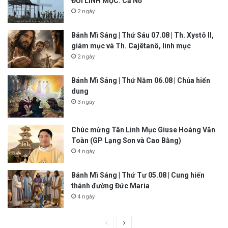
ĐỜI LINH MỤC. Cả Nổ
2 ngày
Bánh Mì Sáng | Thứ Sáu 07.08 | Th. Xystô II,
giám mục và Th. Cajêtanô, linh mục
2 ngày
Bánh Mì Sáng | Thứ Năm 06.08 | Chúa hiển
dung
3 ngày
Chúc mừng Tân Linh Mục Giuse Hoàng Văn
Toàn (GP Lạng Sơn và Cao Bằng)
4 ngày
Bánh Mì Sáng | Thứ Tư 05.08 | Cung hiến
thánh đường Đức Maria
4 ngày
P
N