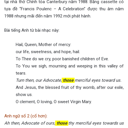
tại nhà thờ Chính tỏa Canterbury năm 1988. Băng cassette có
tựa đề “Francis Poulenc – A Celebration” được thu âm năm
1988 nhưng mãi đến năm 1992 mới phát hành.
Bài tiếng Anh từ bài nhạc này:
Hail, Queen, Mother of mercy:
our life, sweetness, and hope, hail.
To Thee do we cry, poor banished children of Eve.
To You we sigh, mourning and weeping in this valley of
tears.
Turn then, our Advocate,
those
merciful eyes toward us.
And Jesus, the blessed fruit of thy womb, after our exile,
show us.
O clement, O loving, O sweet Virgin Mary.
Anh ngữ số 2 (cổ hơn):
Ah then, Advocate of ours,
those
thy merciful eyes towards us