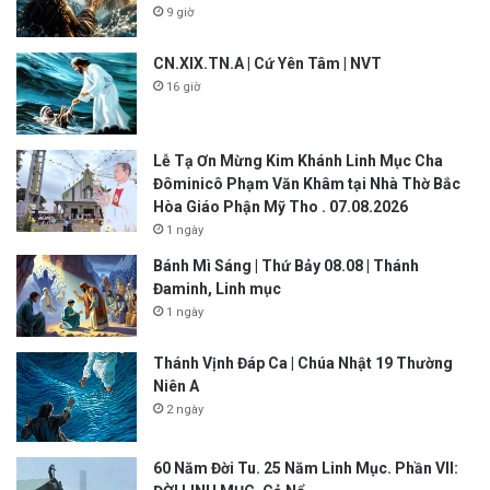
9 giờ
CN.XIX.TN.A | Cứ Yên Tâm | NVT
16 giờ
Lễ Tạ Ơn Mừng Kim Khánh Linh Mục Cha
Đôminicô Phạm Văn Khâm tại Nhà Thờ Bắc
Hòa Giáo Phận Mỹ Tho . 07.08.2026
1 ngày
Bánh Mì Sáng | Thứ Bảy 08.08 | Thánh
Đaminh, Linh mục
1 ngày
Thánh Vịnh Đáp Ca | Chúa Nhật 19 Thường
Niên A
2 ngày
60 Năm Đời Tu. 25 Năm Linh Mục. Phần VII: