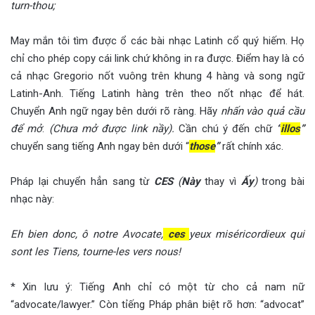
turn-thou;
May mắn tôi tìm được ổ các bài nhạc Latinh cổ quý hiếm. Họ
chỉ cho phép copy cái link chứ không in ra được. Điểm hay là có
cả nhạc Gregorio nốt vuông trên khung 4 hàng và song ngữ
Latinh-Anh. Tiếng Latinh hàng trên theo nốt nhạc để hát.
Chuyển Anh ngữ ngay bên dưới rõ ràng. Hãy
nhấn vào quả cầu
để mở
.
(Chưa mở được link nầy).
Cần chú ý đến chữ
“
illos
”
chuyển sang tiếng Anh ngay bên dưới “
those
”
rất chính xác.
Pháp lại chuyển hẳn sang từ
CES
(
Này
thay vì
Ấy
)
trong bài
nhạc này:
Eh bien donc, ô notre Avocate,
ces
yeux miséricordieux qui
sont les Tiens, tourne-les vers nous!
* Xin lưu ý: Tiếng Anh chỉ có một từ cho cả nam nữ
“advocate/lawyer.” Còn tỉếng Pháp phân biệt rõ hơn: “advocat”