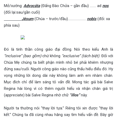
Mở/xướng:
Advocáta
(Đấng Bào Chửa – gần đầu) ..…… ad
nos
(đối lại:sau/gần cuối)
Jésum
(Chúa – trước/đầu).….………………
nobis
(đối: xa
phía sau)
Đó là tinh thần công giáo đại đồng. Nói theo kiểu Anh là
“inclusive” (bao gồm)
chứ không
“exclusive” (tách biệt)
. Đối với
Chúa Mẹ chúng ta biết phận mình nhỏ bé phải khiêm nhượng
đứng sau/cuối. Người công giáo nào cũng thấu hiểu điểu đó. Hy
vọng những lời dong dài này không làm anh em nhàm chán.
Mục đích chỉ để làm sáng tỏ vấn đề. Mong tác giả bài Salve
Regina hài lòng vì có thêm người hiểu và nhận chân giá trị
(appreciate) bài Salve Regina nhờ chữ
“illos”
này.
Người ta thường nói “thay lời tựa.” Riêng tôi xin được “thay lời
kết.” Chúng ta đã cùng nhau hăng say tìm hiểu vấn đề. Bây giờ