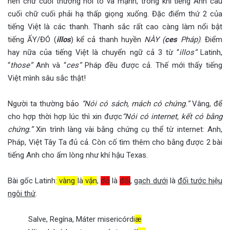
nên chữ cuối thường nói to và mạnh, trong khi tiếng Anh câu
cuối chữ cuối phải hạ thấp giọng xuống. Đặc điểm thứ 2 của
tiếng Việt là các thanh. Thanh sắc rất cao càng làm nổi bật
tiếng ẤY/ĐÓ (
illos
) kể cả thanh huyền
NÀY (
ces
Pháp)
. Điểm
hay nữa của tiếng Việt là chuyển ngữ cả 3 từ “
illos”
Latinh,
“
those”
Anh và “
ces”
Pháp đều được cả. Thế mới thấy tiếng
Việt mình sâu sắc thật!
Người ta thường bảo
“Nói có sách, mách có chứng.”
Vâng, để
cho hợp thời hợp lúc thì xin được
“Nói có internet, kết có bằng
chứng.”
Xin trình làng vài bằng chứng cụ thể từ internet: Anh,
Pháp, Việt Tây Ta đủ cả. Còn cố tìm thêm cho bằng được 2 bài
tiếng Anh cho ấm lòng như khí hậu Texas.
Bài gốc Latinh:
vàng
là
vận
,
đỏ
là
đối
,
gạch dưới
là
đối tước hiệu
ngôi thứ
.
Salve, Regína, Máter misericórdi
æ