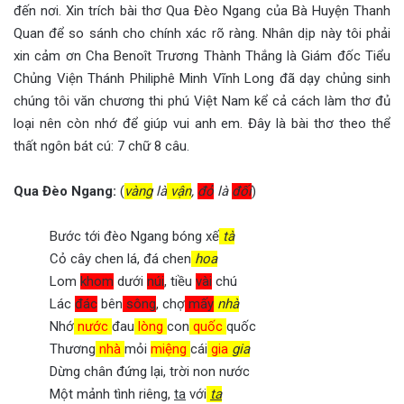
đến nơi. Xin trích bài thơ Qua Đèo Ngang của Bà Huyện Thanh
Quan để so sánh cho chính xác rõ ràng. Nhân dịp này tôi phải
xin cảm ơn Cha Benoît Trương Thành Thắng là Giám đốc Tiểu
Chủng Viện Thánh Philiphê Minh Vĩnh Long đã dạy chủng sinh
chúng tôi văn chương thi phú Việt Nam kể cả cách làm thơ đủ
loại nên còn nhớ để giúp vui anh em. Đây là bài thơ theo thể
thất ngôn bát cú: 7 chữ 8 câu.
Qua Đèo Ngang:
(
vàng
là
vận
,
đỏ
là
đối
)
Bước tới đèo Ngang bóng xế
tà
Cỏ cây chen lá, đá chen
hoa
Lom
khom
dưới
núi
, tiều
vài
chú
Lác
đác
bên
sông
, chợ
mấy
nhà
Nhớ
nước
đau
lòng
con
quốc
quốc
Thương
nhà
mỏi
miệng
cái
gia
gia
Dừng chân đứng lại, trời non nước
Một mảnh tình riêng,
ta
với
ta