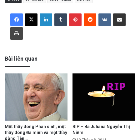
LinkedIn
Tumblr
Pinterest
Reddit
VKontakte
Share via Email
Print
Bài liên quan
Một thầy dòng Phan sinh, một
RIP – Bà Juliana Nguyễn Thị
thầy dòng Đa minh và một thầy
Niềm
dòng Tên …
10 Tháng 8, 2016