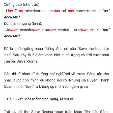
Xướng cao (như trắc):
…il
los
Tu
os
misericordes ocu
los
ad
nos
converte => 4 “
os”
accusatif
Đối thanh ngang (bình):
…Je
sum
benedic
tum
fruc
tum
ventris …exsili
um
=> 4
“um”
accusatif
Đó là phần giống nhau. Tiếng Anh có câu “Save the best for
last.” Sau đây là 2 điểm khác biệt quan trọng và trổi vượt nhất
của bài Salve Regina.
Các thi sĩ nhạc sĩ thường chỉ nghĩ/nói về mình. Sáng tác thơ
nhạc cũng cho mình dù không nói rõ. Nhưng Bà Huyện Thanh
Quan thì nói “toẹt” ra không úp mở hiểu ngầm gì cả:
– Câu 8 kết: Một mảnh tình
riêng
,
ta
với
ta
Trái lại, bài thơ Salve Regina hoàn toàn khác đến siêu đẳng: