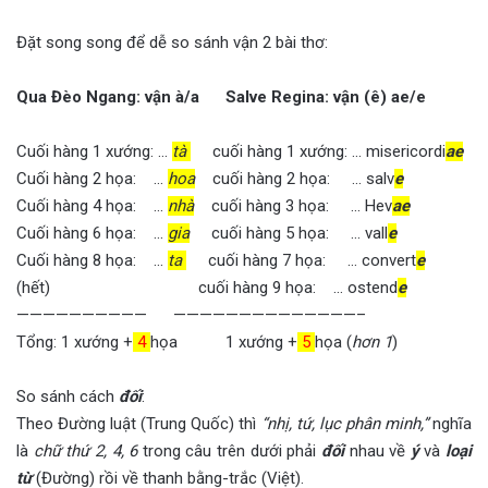
Đặt song song để dễ so sánh vận 2 bài thơ:
Qua Đèo Ngang: vận à/a Salve Regina: vận (ê) ae/e
Cuối hàng 1 xướng: …
tà
cuối hàng 1 xướng: … misericordi
ae
Cuối hàng 2 họa: …
hoa
cuối hàng 2 họa: … salv
e
Cuối hàng 4 họa: …
nhà
cuối hàng 3 họa: … Hev
ae
Cuối hàng 6 họa: …
gia
cuối hàng 5 họa: … vall
e
Cuối hàng 8 họa: …
ta
cuối hàng 7 họa: … convert
e
(hết) cuối hàng 9 họa: … ostend
e
—————————— ——————————————–
Tổng: 1 xướng +
4
họa 1 xướng +
5
họa (
hơn 1
)
So sánh cách
đối
:
Theo Đường luật (Trung Quốc) thì
“nhị, tứ, lục phân minh,”
nghĩa
là
chữ thứ 2, 4, 6
trong câu trên dưới phải
đối
nhau về
ý
và
loại
từ
(Đường) rồi về thanh bằng-trắc (Việt).