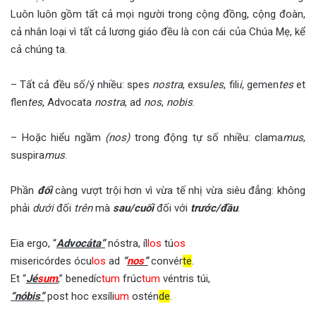
Luôn luôn gồm tất cả mọi người trong cộng đồng, cộng đoàn,
cả nhân loại vì tất cả lương giáo đều là con cái của Chúa Mẹ, kể
cả chúng ta.
– Tất cả đều số/ý nhiều: spes
nostra
, exsu
les
, fili
i
, gemen
t
es
et
flen
t
es
, Advocata
nostra
, ad
nos
,
nobis
.
– Hoặc hiểu ngầm
(nos)
trong động tự số nhiều: clama
mus
,
suspira
mus
.
Phần
đối
càng vượt trội hơn vì vừa tế nhị vừa siêu đẳng: không
phải
dưới
đối
trên
mà
sau/cuối
đối với
trước/đầu
.
Eia ergo, “
Advocáta”
nóstra, íl
los
tú
os
misericórdes ócu
los
ad
“
nos
”
convér
te
.
Et “
Jé
sum
,” benedíc
tum
frúc
tum
véntris túi,
“nóbis”
post hoc exsíli
um
ostén
de
.