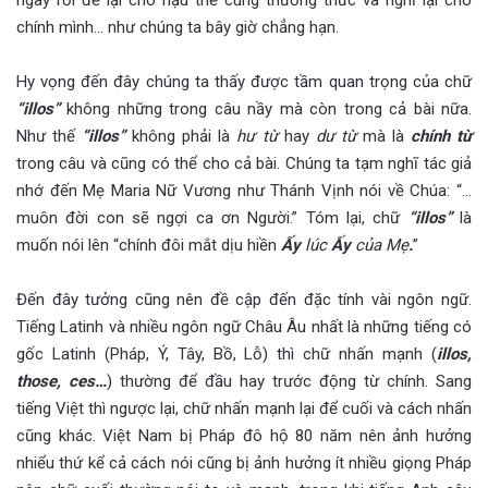
chính mình… như chúng ta bây giờ chẳng hạn.
Hy vọng đến đây chúng ta thấy được tầm quan trọng của chữ
“illos”
không những trong câu nầy mà còn trong cả bài nữa.
Như thế
“illos”
không phải là
hư từ
hay
dư từ
mà là
chính từ
trong câu và cũng có thể cho cả bài. Chúng ta tạm nghĩ tác giả
nhớ đến Mẹ Maria Nữ Vương như Thánh Vịnh nói về Chúa: “…
muôn đời con sẽ ngợi ca ơn Người.” Tóm lại, chữ
“illos”
là
muốn nói lên “chính đôi mắt dịu hiền
Ấy
lúc
Ấy
của Mẹ
.
”
Đến đây tưởng cũng nên đề cập đến đặc tính vài ngôn ngữ.
Tiếng Latinh và nhiều ngôn ngữ Châu Âu nhất là những tiếng có
gốc Latinh (Pháp, Ý, Tây, Bồ, Lỗ) thì chữ nhấn mạnh (
illos,
those, ces…
) thường để đầu hay trước động từ chính. Sang
tiếng Việt thì ngược lại, chữ nhấn mạnh lại để cuối và cách nhấn
cũng khác. Việt Nam bị Pháp đô hộ 80 năm nên ảnh hưởng
nhiểu thứ kể cả cách nói cũng bị ảnh hưởng ít nhiều giọng Pháp