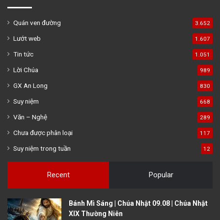
Quán ven đường
3.652
Lướt web
1.607
Tin tức
1.051
Lời Chúa
989
GX An Long
830
Suy niệm
668
Văn – Nghệ
289
Chưa được phân loại
117
Suy niệm trong tuần
12
Recent
Popular
Bánh Mì Sáng | Chúa Nhật 09.08 | Chúa Nhật
XIX Thường Niên