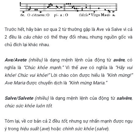
Trước hết, hãy bàn sơ qua 2 từ thường gặp là Ave và Salve vì cả
2 đều là
câu chào
có thể thay đổi nhau, nhưng nguồn gốc và
chủ đích lại khác nhau.
Ave/Avete
(nhiều)
là dạng mệnh lệnh của động từ
avēre
, có
nghĩa là
“Chúc khỏe mạnh.”
Vì thế
ave
có nghĩa là
“Hãy vui
khỏe! Chúc vui khỏe!”
Lời chào còn được hiểu là
“Kính mừng!”
Ave Maria
được chuyển dịch là
“Kính mừng Maria.”
Salve/Salvete
(nhiều)
là dạng mệnh lệnh của động từ
salvēre
,
chúc
sức khỏe luôn tốt
.
Tóm lại, về cơ bản cả 2 đều
tốt
, nhưng sự nhấn mạnh được ngụ
ý trong
hiệu suất
(
ave
) hoặc
chính sức khỏe
(
salve
).