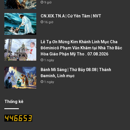
9 giờ
CN.XIX.TN.A | Cứ Yên Tâm | NVT
16 giờ
Lễ Tạ Ơn Mừng Kim Khánh Linh Mục Cha
Đôminicô Phạm Văn Khâm tại Nhà Thờ Bắc
Hòa Giáo Phận Mỹ Tho . 07.08.2026
1 ngày
Bánh Mì Sáng | Thứ Bảy 08.08 | Thánh
Đaminh, Linh mục
1 ngày
Thống kê