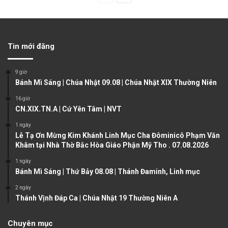
r
e
e
x
v
t
Tin mới đăng
i
p
o
a
9 giờ
u
g
Bánh Mì Sáng | Chúa Nhật 09.08 | Chúa Nhật XIX Thường Niên
s
e
16 giờ
CN.XIX.TN.A | Cứ Yên Tâm | NVT
p
a
1 ngày
Lễ Tạ Ơn Mừng Kim Khánh Linh Mục Cha Đôminicô Phạm Văn
g
Khâm tại Nhà Thờ Bắc Hòa Giáo Phận Mỹ Tho . 07.08.2026
e
1 ngày
Bánh Mì Sáng | Thứ Bảy 08.08 | Thánh Đaminh, Linh mục
2 ngày
Thánh Vịnh Đáp Ca | Chúa Nhật 19 Thường Niên A
Chuyên mục