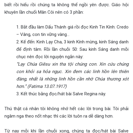
biết rồi hiểu rồi chúng ta không thể ngồi yên được. Giáo hội
khuyên lần chuổi Mân Côi nên có 3 phần:
1. Bắt đầu làm Dấu Thánh giá rồi đọc Kinh Tin Kính: Credo
– Vâng, con tin vững vàng…
2. Kế đến: Kinh Lạy Cha, 3 kinh Kính mừng, kinh Sáng danh
để định tâm. Rồi lần chuỗi 50: Sau kinh Sáng danh mỗi
chục nên đọc lời nguyện ngắn này:
“Lạy Chúa Giêsu xin tha tội chúng con. Xin cứu chúng
con khỏi sa hỏa ngục. Xin đem các linh hồn lên thiên
đàng, nhất là những linh hồn cần nhờ Chúa thương xót
hơn.” (Fatima 13.07.1917)
3. Kết thúc bằng đọc/hát bài Salve Regina này.
Thú thật cá nhân tôi không nhớ hết các lời trong bài. Tôi phải
ngâm nga theo nốt nhạc thì các lời tuôn ra dễ dàng hơn.
Từ nay mỗi khi lần chuỗi xong, chúng ta đọc/hát bài Salve