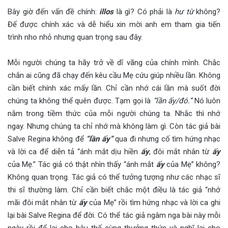
Bây giờ đến vấn đề chính:
illos
là gì? Có phải là
hư từ
không?
Để được chính xác và dễ hiểu xin mời anh em tham gia tiến
trình nho nhỏ nhưng quan trọng sau đây.
Mỗi người chúng ta hãy trở về dĩ vãng của chính mình. Chắc
chắn ai cũng đã chạy đến kêu cầu Mẹ cứu giúp nhiều lần. Không
cần biết chính xác mấy lần. Chỉ cần nhớ cái lần mà suốt đời
chúng ta không thể quên được. Tạm gọi là
“lần ấy/đó.”
Nó luôn
nằm trong tiềm thức của mỗi người chúng ta. Nhắc thì nhớ
ngay. Nhưng chúng ta chỉ nhớ mà không làm gì. Còn tác giả bài
Salve Regina không để
“lần ấy”
qua đi nhưng cố tìm hứng nhạc
và lời ca để diễn tả “ánh mắt dịu hiền
ấy
, đôi mắt nhân từ
ấy
của Mẹ.” Tác giả có thật nhìn thấy “ánh mắt
ấy
của Mẹ” không?
Không quan trọng. Tác giả có thể tưởng tượng như các nhạc sĩ
thi sĩ thường làm. Chỉ cần biết chắc một điều là tác giả “nhớ
mãi đôi mắt nhân từ
ấy
của Mẹ” rồi tìm hứng nhạc và lời ca ghi
lại bài Salve Regina để đời. Có thể tác giả ngâm nga bài này mỗi
ngày rồi để lại cho hậu thế cùng thưởng thức và nghĩ lại cho