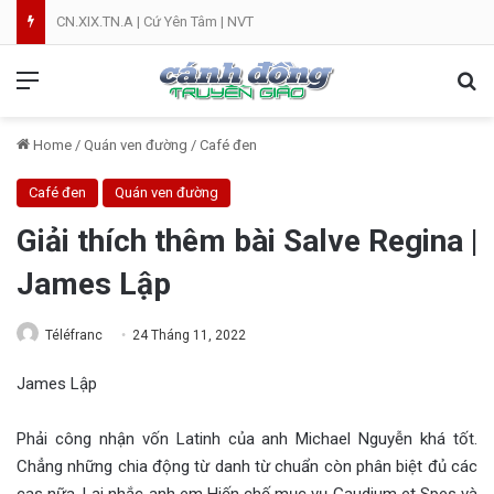
CN.XIX.TN.A | Cứ Yên Tâm | NVT
Menu
Se
Home
/
Quán ven đường
/
Café đen
Café đen
Quán ven đường
Giải thích thêm bài Salve Regina |
James Lập
Téléfranc
24 Tháng 11, 2022
James Lập
Phải công nhận vốn Latinh của anh Michael Nguyễn khá tốt.
Chẳng những chia động từ danh từ chuẩn còn phân biệt đủ các
cas nữa. Lại nhắc anh em Hiến chế mục vụ Gaudium et Spes và