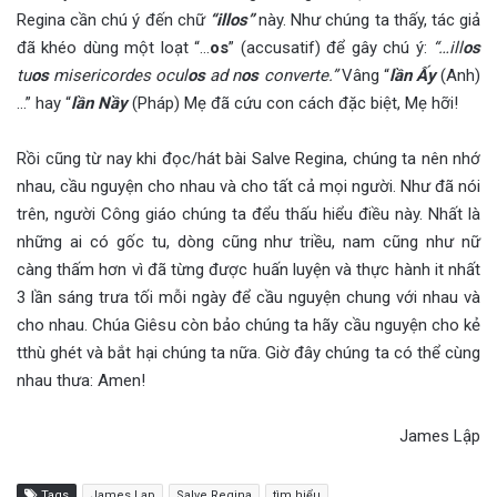
Regina cần chú ý đến chữ
“illos”
này. Như chúng ta thấy, tác giả
đã khéo dùng một loạt “…
os
” (accusatif) để gây chú ý:
“…ill
os
tu
os
misericordes ocul
os
ad n
os
converte.”
Vâng “
lần Ấy
(Anh)
…” hay “
lần Nầy
(Pháp) Mẹ đã cứu con cách đặc biệt, Mẹ hỡi!
Rồi cũng từ nay khi đọc/hát bài Salve Regina, chúng ta nên nhớ
nhau, cầu nguyện cho nhau và cho tất cả mọi người. Như đã nói
trên, người Công giáo chúng ta đểu thấu hiểu điều này. Nhất là
những ai có gốc tu, dòng cũng như triều, nam cũng như nữ
càng thấm hơn vì đã từng được huấn luyện và thực hành it nhất
3 lần sáng trưa tối mỗi ngày để cầu nguyện chung với nhau và
cho nhau. Chúa Giêsu còn bảo chúng ta hãy cầu nguyện cho kẻ
tthù ghét và bắt hại chúng ta nữa. Giờ đây chúng ta có thể cùng
nhau thưa: Amen!
James Lập
Tags
James Lap
Salve Regina
tìm hiểu